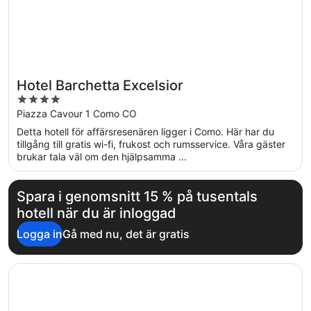
Hotel Barchetta Excelsior
4
out
Piazza Cavour 1 Como CO
of
Detta hotell för affärsresenären ligger i Como. Här har du
5
tillgång till gratis wi-fi, frukost och rumsservice. Våra gäster
brukar tala väl om den hjälpsamma ...
Spara i genomsnitt 15 % på tusentals
hotell när du är inloggad
Logga in
Gå med nu, det är gratis
Öppnas i ett nytt fönster
Hotel Funicolare