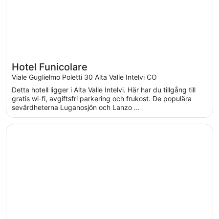
Hotel Funicolare
Viale Guglielmo Poletti 30 Alta Valle Intelvi CO
Detta hotell ligger i Alta Valle Intelvi. Här har du tillgång till
gratis wi-fi, avgiftsfri parkering och frukost. De populära
sevärdheterna Luganosjön och Lanzo ...
Öppnas i ett nytt fönster
B&B Hotel Como City Center