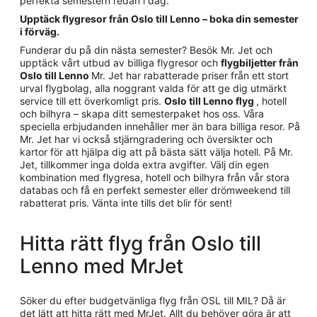
perfekta semestern redan i dag.
Upptäck flygresor från Oslo till Lenno – boka din semester
i förväg.
Funderar du på din nästa semester? Besök Mr. Jet och
upptäck vårt utbud av billiga flygresor och
flygbiljetter från
Oslo till Lenno
Mr. Jet har rabatterade priser från ett stort
urval flygbolag, alla noggrant valda för att ge dig utmärkt
service till ett överkomligt pris.
Oslo till Lenno flyg
, hotell
och bilhyra – skapa ditt semesterpaket hos oss. Våra
speciella erbjudanden innehåller mer än bara billiga resor. På
Mr. Jet har vi också stjärngradering och översikter och
kartor för att hjälpa dig att på bästa sätt välja hotell. På Mr.
Jet, tillkommer inga dolda extra avgifter. Välj din egen
kombination med flygresa, hotell och bilhyra från vår stora
databas och få en perfekt semester eller drömweekend till
rabatterat pris. Vänta inte tills det blir för sent!
Hitta rätt flyg från Oslo till
Lenno med MrJet
Söker du efter budgetvänliga flyg från OSL till MIL? Då är
det lätt att hitta rätt med MrJet. Allt du behöver göra är att