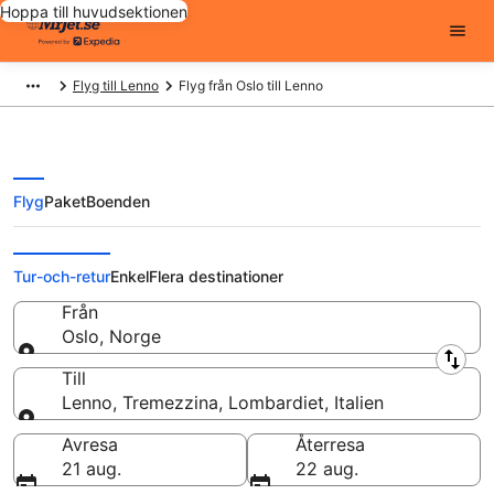
Hoppa till huvudsektionen
Flyg till Lenno
Flyg från Oslo till Lenno
Flyg
Paket
Boenden
Flyg från Oslo till Lenno från
Tur-och-retur
Enkel
Flera destinationer
Från
Oslo, Norge
Från
Till
Lenno, Tremezzina, Lombardiet, Italien
Till
Avresa
Återresa
21 aug.
22 aug.