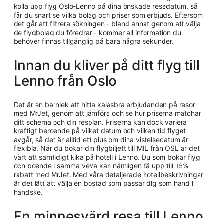
kolla upp flyg Oslo-Lenno på dina önskade resedatum, så
får du snart se vilka bolag och priser som erbjuds. Eftersom
det går att filtrera sökningen - bland annat genom att välja
de flygbolag du föredrar - kommer all information du
behöver finnas tillgänglig på bara några sekunder.
Innan du kliver på ditt flyg till
Lenno från Oslo
Det är en barnlek att hitta kalasbra erbjudanden på resor
med MrJet, genom att jämföra och se hur priserna matchar
ditt schema och din resplan. Priserna kan dock variera
kraftigt beroende på vilket datum och vilken tid flyget
avgår, så det är alltid ett plus om dina vistelsedatum är
flexibla. När du bokar din flygbiljett till MIL från OSL är det
värt att samtidigt kika på hotell i Lenno. Du som bokar flyg
och boende i samma veva kan nämligen få upp till 15%
rabatt med MrJet. Med våra detaljerade hotellbeskrivningar
är det lätt att välja en bostad som passar dig som hand i
handske.
En minnesvärd resa till Lenno