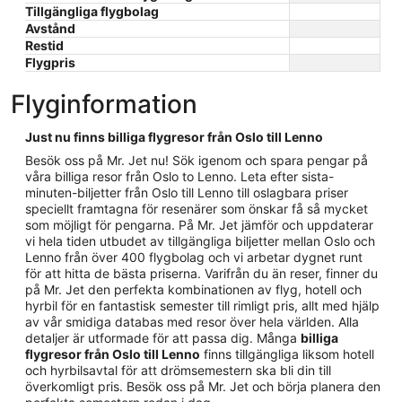
Tillgängliga flygbolag
Avstånd
Restid
Flygpris
Flyginformation
Just nu finns billiga flygresor från Oslo till Lenno
Besök oss på Mr. Jet nu! Sök igenom och spara pengar på
våra billiga resor från Oslo to Lenno. Leta efter sista-
minuten-biljetter från Oslo till Lenno till oslagbara priser
speciellt framtagna för resenärer som önskar få så mycket
som möjligt för pengarna. På Mr. Jet jämför och uppdaterar
vi hela tiden utbudet av tillgängliga biljetter mellan Oslo och
Lenno från över 400 flygbolag och vi arbetar dygnet runt
för att hitta de bästa priserna. Varifrån du än reser, finner du
på Mr. Jet den perfekta kombinationen av flyg, hotell och
hyrbil för en fantastisk semester till rimligt pris, allt med hjälp
av vår smidiga databas med resor över hela världen. Alla
detaljer är utformade för att passa dig. Många
billiga
flygresor från Oslo till Lenno
finns tillgängliga liksom hotell
och hyrbilsavtal för att drömsemestern ska bli din till
överkomligt pris. Besök oss på Mr. Jet och börja planera den