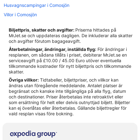
Husvagnscampingar i Comosjön
Villor i Comosjön
Hotell i Abbadia Lariana
Biljettpris, skatter och avgifter:
Priserna hittades på
Hotell i Argegno
MrJet.se och uppdateras dagligen. De inkluderar alla skatter
och avgifter förutom bagageavgift.
Hotell i Bellagio
Återbetalningar, ändringar, inställda flyg:
För ändringar i
Hotell i Bellano
resplanen, om sådana tillåts i priset, debiterar MrJet.se en
serviceavgift på £10.00 / 45.00 Euro utöver eventuella
Hotell i Colonno
tillkommande kostnader för nytt biljettpris och tillkommande
Hotell i Cremia
skatter.
Övriga villkor:
Tidtabeller, biljettpriser, och villkor kan
Hotell i Dervio
ändras utan föregående meddelande. Antalet platser är
Hotell i Fiumelatte
begränsat och kanske inte tillgängliga på alla flyg, datum
och destinationer. Priser återbetalas inte retroaktivt eller
Hotell i Griante
som ersättning för helt eller delvis outnyttjad biljett. Biljetter
kan ej överlåtas eller återbetalas. Gällande biljettregler för
Hotell i Laglio
vald resplan visas före bokning.
Hotell i Lezzeno
Hotell i Lierna
Hotell i Mandello del Lario