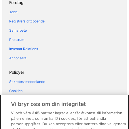
Företag
Hotell i Menaggio
Jobb
Hotell i Nesso
Registrera ditt boende
Hotell i Oliveto Lario
Samarbete
Hotell i Perledo
Pressrum
Hotell i Sala Comacina
Hotell i San Pietro Sovera
Investor Relations
Hotell i San Siro
Annonsera
Hotell i Santa Maria Rezzonico
Policyer
Hotell i Torno
Sekretessmeddelande
Hotell i Tremezzina
Cookies
Hotell i Varenna
Användarvillkor
Vi bryr oss om din integritet
Allmänna regler och villkor (ej för Vrbo-bokningar)
Vi och våra
345
partner lagrar eller får åtkomst till information
på en enhet, som unika ID i cookies, för att behandla
Regler och villkor för Vrbo
personuppgifter. Du kan acceptera eller hantera dina val genom
Tillgänglighetsanpassning