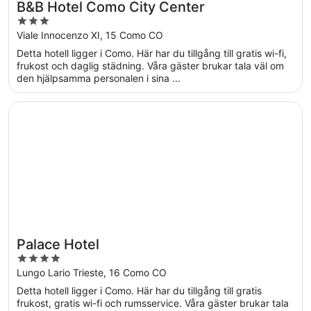
B&B Hotel Como City Center
3
out
Viale Innocenzo XI, 15 Como CO
of
Detta hotell ligger i Como. Här har du tillgång till gratis wi-fi,
5
frukost och daglig städning. Våra gäster brukar tala väl om
den hjälpsamma personalen i sina ...
Öppnas i ett nytt fönster
Palace Hotel
Palace Hotel
4
out
Lungo Lario Trieste, 16 Como CO
of
Detta hotell ligger i Como. Här har du tillgång till gratis
5
frukost, gratis wi-fi och rumsservice. Våra gäster brukar tala