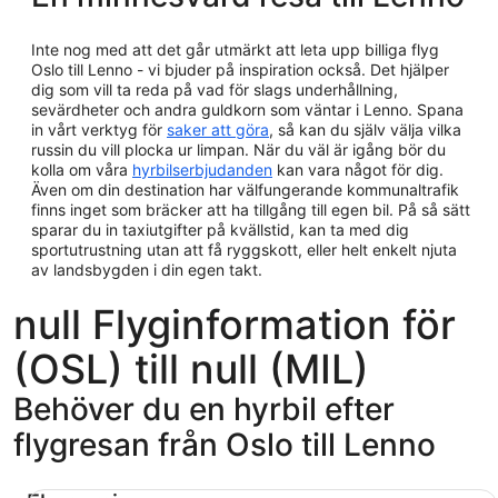
Inte nog med att det går utmärkt att leta upp billiga flyg
Oslo till Lenno - vi bjuder på inspiration också. Det hjälper
dig som vill ta reda på vad för slags underhållning,
sevärdheter och andra guldkorn som väntar i Lenno. Spana
in vårt verktyg för
saker att göra
, så kan du själv välja vilka
russin du vill plocka ur limpan. När du väl är igång bör du
kolla om våra
hyrbilserbjudanden
kan vara något för dig.
Även om din destination har välfungerande kommunaltrafik
finns inget som bräcker att ha tillgång till egen bil. På så sätt
sparar du in taxiutgifter på kvällstid, kan ta med dig
sportutrustning utan att få ryggskott, eller helt enkelt njuta
av landsbygden i din egen takt.
null Flyginformation för
(OSL) till null (MIL)
Behöver du en hyrbil efter
flygresan från Oslo till Lenno
Ekonomi Chevrolet Spark