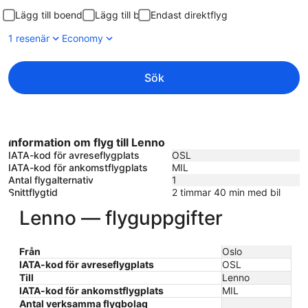
Lägg till boende
Lägg till bil
Endast direktflyg
1 resenär
Economy
Sök
Information om flyg till Lenno
IATA-kod för avreseflygplats
OSL
IATA-kod för ankomstflygplats
MIL
Antal flygalternativ
1
Snittflygtid
2 timmar 40 min med bil
Lenno — flyguppgifter
Från
Oslo
IATA-kod för avreseflygplats
OSL
Till
Lenno
IATA-kod för ankomstflygplats
MIL
Antal verksamma flygbolag