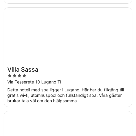
Öppnas i ett nytt fönster
Villa Sassa
Villa Sassa
4
out
Via Tesserete 10 Lugano TI
of
Detta hotell med spa ligger i Lugano. Här har du tillgång till
5
gratis wi-fi, utomhuspool och fullständigt spa. Våra gäster
brukar tala väl om den hjälpsamma ...
Öppnas i ett nytt fönster
Hotel Barchetta Excelsior