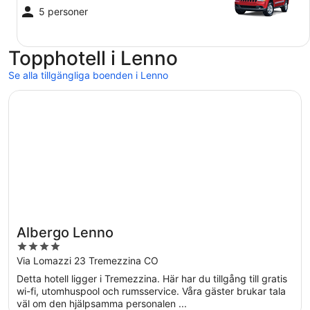
5 personer
Topphotell i Lenno
Se alla tillgängliga boenden i Lenno
Öppnas i ett nytt fönster
Albergo Lenno
Albergo Lenno
4
out
Via Lomazzi 23 Tremezzina CO
of
Detta hotell ligger i Tremezzina. Här har du tillgång till gratis
5
wi-fi, utomhuspool och rumsservice. Våra gäster brukar tala
väl om den hjälpsamma personalen ...