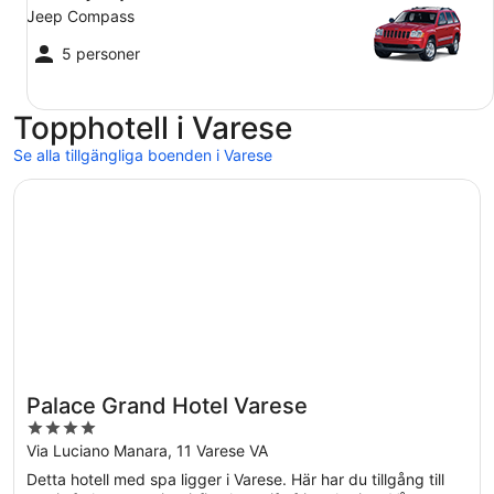
Jeep Compass
5 personer
Topphotell i Varese
Se alla tillgängliga boenden i Varese
Öppnas i ett nytt fönster
Palace Grand Hotel Varese
Palace Grand Hotel Varese
4
out
Via Luciano Manara, 11 Varese VA
of
Detta hotell med spa ligger i Varese. Här har du tillgång till