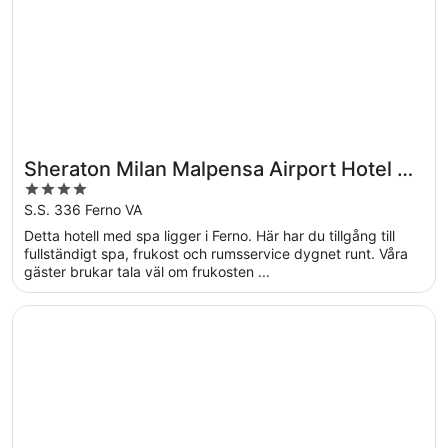
Sheraton Milan Malpensa Airport Hotel &
4
Conference Center
out
S.S. 336 Ferno VA
of
Detta hotell med spa ligger i Ferno. Här har du tillgång till
5
fullständigt spa, frukost och rumsservice dygnet runt. Våra
gäster brukar tala väl om frukosten ...
Öppnas i ett nytt fönster
Hotel Funicolare