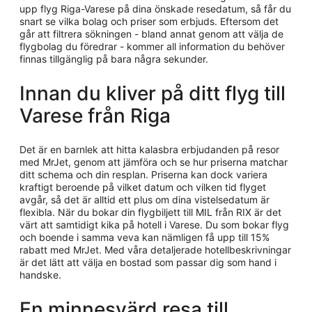
upp flyg Riga-Varese på dina önskade resedatum, så får du
snart se vilka bolag och priser som erbjuds. Eftersom det
går att filtrera sökningen - bland annat genom att välja de
flygbolag du föredrar - kommer all information du behöver
finnas tillgänglig på bara några sekunder.
Innan du kliver på ditt flyg till
Varese från Riga
Det är en barnlek att hitta kalasbra erbjudanden på resor
med MrJet, genom att jämföra och se hur priserna matchar
ditt schema och din resplan. Priserna kan dock variera
kraftigt beroende på vilket datum och vilken tid flyget
avgår, så det är alltid ett plus om dina vistelsedatum är
flexibla. När du bokar din flygbiljett till MIL från RIX är det
värt att samtidigt kika på hotell i Varese. Du som bokar flyg
och boende i samma veva kan nämligen få upp till 15%
rabatt med MrJet. Med våra detaljerade hotellbeskrivningar
är det lätt att välja en bostad som passar dig som hand i
handske.
En minnesvärd resa till