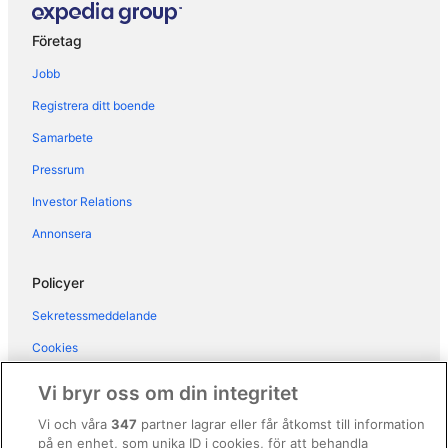
Hotell i Moltrasio
Företag
Hotell i Montano Lucino
Jobb
Hotell i Mozzate
Registrera ditt boende
Hotell i Olgiate Comasco
Samarbete
Hotell i Poppino
Pressrum
Hotell i Santa Maria del Monte
Hotell i Somma Lombardo
Investor Relations
Hotell i Torno
Annonsera
Hotell i Varese
Policyer
Hotell i Vertemate con Minoprio
Sekretessmeddelande
Hotell i Villa Guardia
Cookies
Hotell i Varese Centro
Användarvillkor
Vandrarhem i Varese
Vi bryr oss om din integritet
Allmänna regler och villkor (ej för Vrbo-bokningar)
Vi och våra
347
partner lagrar eller får åtkomst till information
på en enhet, som unika ID i cookies, för att behandla
Regler och villkor för Vrbo