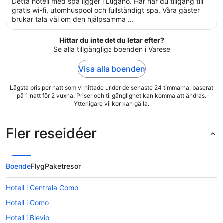
Detta hotell med spa ligger i Lugano. Här har du tillgång till
5
gratis wi-fi, utomhuspool och fullständigt spa. Våra gäster
brukar tala väl om den hjälpsamma ...
Hittar du inte det du letar efter?
Se alla tillgängliga boenden i Varese
Visa alla boenden
Lägsta pris per natt som vi hittade under de senaste 24 timmarna, baserat
på 1 natt för 2 vuxna. Priser och tillgänglighet kan komma att ändras.
Ytterligare villkor kan gälla.
Fler reseidéer
Boende
Flyg
Paketresor
Hotell i Centrala Como
Hotell i Como
Hotell i Blevio