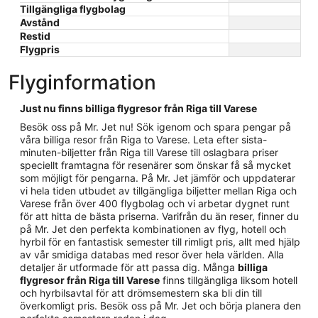
Tillgängliga flygbolag
Avstånd
Restid
Flygpris
Flyginformation
Just nu finns billiga flygresor från Riga till Varese
Besök oss på Mr. Jet nu! Sök igenom och spara pengar på
våra billiga resor från Riga to Varese. Leta efter sista-
minuten-biljetter från Riga till Varese till oslagbara priser
speciellt framtagna för resenärer som önskar få så mycket
som möjligt för pengarna. På Mr. Jet jämför och uppdaterar
vi hela tiden utbudet av tillgängliga biljetter mellan Riga och
Varese från över 400 flygbolag och vi arbetar dygnet runt
för att hitta de bästa priserna. Varifrån du än reser, finner du
på Mr. Jet den perfekta kombinationen av flyg, hotell och
hyrbil för en fantastisk semester till rimligt pris, allt med hjälp
av vår smidiga databas med resor över hela världen. Alla
detaljer är utformade för att passa dig. Många
billiga
flygresor från Riga till Varese
finns tillgängliga liksom hotell
och hyrbilsavtal för att drömsemestern ska bli din till
överkomligt pris. Besök oss på Mr. Jet och börja planera den