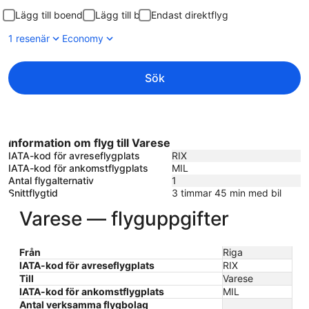
Lägg till boende
Lägg till bil
Endast direktflyg
1 resenär
Economy
Sök
Information om flyg till Varese
IATA-kod för avreseflygplats
RIX
IATA-kod för ankomstflygplats
MIL
Antal flygalternativ
1
Snittflygtid
3 timmar 45 min med bil
Varese — flyguppgifter
Från
Riga
IATA-kod för avreseflygplats
RIX
Till
Varese
IATA-kod för ankomstflygplats
MIL
Antal verksamma flygbolag