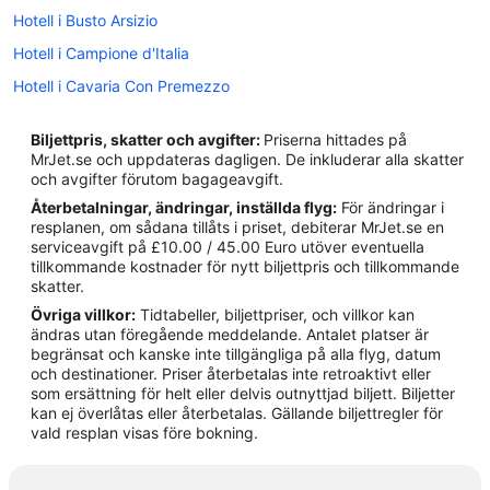
Hotell i Busto Arsizio
Hotell i Campione d'Italia
Hotell i Cavaria Con Premezzo
Hotell i Cernobbio
Biljettpris, skatter och avgifter:
Priserna hittades på
Hotell i Cerro
MrJet.se och uppdateras dagligen. De inkluderar alla skatter
och avgifter förutom bagageavgift.
Hotell i Como
Återbetalningar, ändringar, inställda flyg:
För ändringar i
Hotell i Ferno
resplanen, om sådana tillåts i priset, debiterar MrJet.se en
serviceavgift på £10.00 / 45.00 Euro utöver eventuella
Hotell i Gallarate
tillkommande kostnader för nytt biljettpris och tillkommande
Hotell i Golasecca
skatter.
Övriga villkor:
Tidtabeller, biljettpriser, och villkor kan
Hotell i Ispra
ändras utan föregående meddelande. Antalet platser är
Hotell i Lavena Ponte Tresa
begränsat och kanske inte tillgängliga på alla flyg, datum
och destinationer. Priser återbetalas inte retroaktivt eller
Hotell i Laveno Mombello
som ersättning för helt eller delvis outnyttjad biljett. Biljetter
kan ej överlåtas eller återbetalas. Gällande biljettregler för
Hotell i Luino
vald resplan visas före bokning.
Hotell i Malnate
Hotell i närheten av Malpensa Airport Terminal 1 station