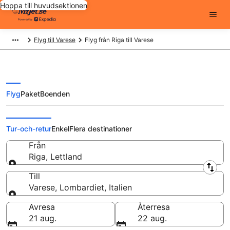
Hoppa till huvudsektionen
Flyg till Varese
Flyg från Riga till Varese
Flyg
Paket
Boenden
Flyg från Riga till Varese från
Tur-och-retur
Enkel
Flera destinationer
Från
Riga, Lettland
Från
Till
Varese, Lombardiet, Italien
Till
Avresa
Återresa
21 aug.
22 aug.