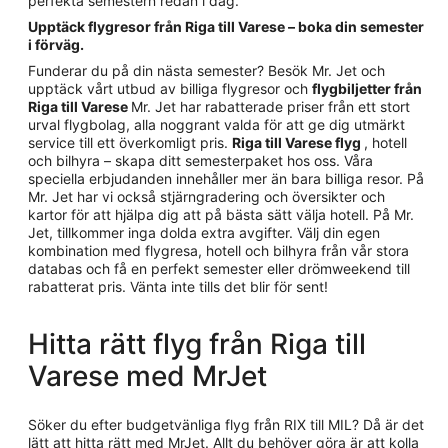
perfekta semestern redan i dag.
Upptäck flygresor från Riga till Varese – boka din semester
i förväg.
Funderar du på din nästa semester? Besök Mr. Jet och
upptäck vårt utbud av billiga flygresor och
flygbiljetter från
Riga till Varese
Mr. Jet har rabatterade priser från ett stort
urval flygbolag, alla noggrant valda för att ge dig utmärkt
service till ett överkomligt pris.
Riga till Varese flyg
, hotell
och bilhyra – skapa ditt semesterpaket hos oss. Våra
speciella erbjudanden innehåller mer än bara billiga resor. På
Mr. Jet har vi också stjärngradering och översikter och
kartor för att hjälpa dig att på bästa sätt välja hotell. På Mr.
Jet, tillkommer inga dolda extra avgifter. Välj din egen
kombination med flygresa, hotell och bilhyra från vår stora
databas och få en perfekt semester eller drömweekend till
rabatterat pris. Vänta inte tills det blir för sent!
Hitta rätt flyg från Riga till
Varese med MrJet
Söker du efter budgetvänliga flyg från RIX till MIL? Då är det
lätt att hitta rätt med MrJet. Allt du behöver göra är att kolla