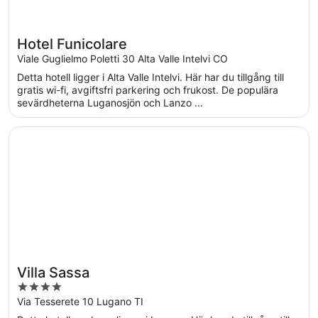
Hotel Funicolare
Viale Guglielmo Poletti 30 Alta Valle Intelvi CO
Detta hotell ligger i Alta Valle Intelvi. Här har du tillgång till
gratis wi-fi, avgiftsfri parkering och frukost. De populära
sevärdheterna Luganosjön och Lanzo ...
Öppnas i ett nytt fönster
Villa Sassa
Villa Sassa
4
out
Via Tesserete 10 Lugano TI
of