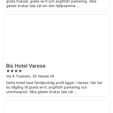
5
gratis frukost, gratis wi-fi och avgiftsfri parkering. Våra
gäster brukar tala väl om den hjälpsamma ...
Öppnas i ett nytt fönster
Bis Hotel Varese
Bis Hotel Varese
4
out
Via A. Fusinato, 35 Varese VA
of
Detta hotell med familjevänlig profil ligger i Varese. Här har
5
du tillgång till gratis wi-fi, avgiftsfri parkering och
utomhuspool. Våra gäster brukar tala väl ...
Öppnas i ett nytt fönster
Hotel Horizon Wellness & Spa Resort, BW Signature Colle