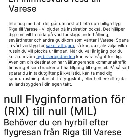
Varese
Inte nog med att det går utmärkt att leta upp billiga flyg
Riga till Varese - vi bjuder på inspiration också. Det hjälper
dig som vill ta reda på vad för slags underhållning,
sevärdheter och andra guldkorn som väntar i Varese. Spana
in vårt verktyg för
saker att göra
, så kan du själv välja vilka
russin du vill plocka ur limpan. När du väl är igång bör du
kolla om våra
hyrbilserbjudanden
kan vara något för dig.
Även om din destination har välfungerande kommunaltrafik
finns inget som bräcker att ha tillgång till egen bil. På så sätt
sparar du in taxiutgifter på kvällstid, kan ta med dig
sportutrustning utan att få ryggskott, eller helt enkelt njuta
av landsbygden i din egen takt.
null Flyginformation för
(RIX) till null (MIL)
Behöver du en hyrbil efter
flygresan från Riga till Varese