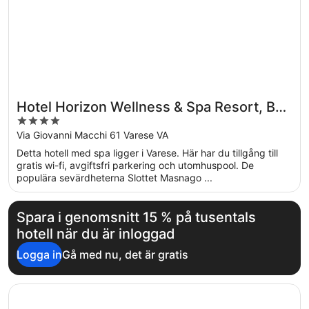
Hotel Horizon Wellness & Spa Resort, BW
4
Signature Collection
out
Via Giovanni Macchi 61 Varese VA
of
Detta hotell med spa ligger i Varese. Här har du tillgång till
5
gratis wi-fi, avgiftsfri parkering och utomhuspool. De
populära sevärdheterna Slottet Masnago ...
Spara i genomsnitt 15 % på tusentals
hotell när du är inloggad
Logga in
Gå med nu, det är gratis
Öppnas i ett nytt fönster
Sheraton Milan Malpensa Airport Hotel & Conference Cen