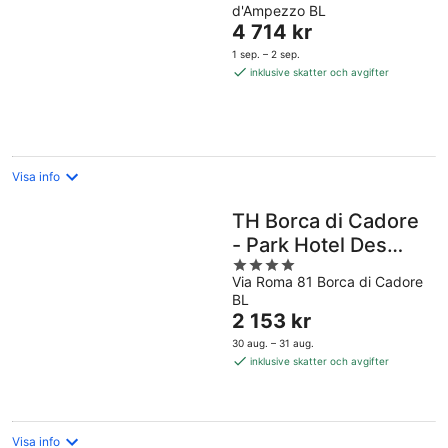
d'Ampezzo BL
of
Priset
4 714 kr
5
är
1 sep. – 2 sep.
4 714 kr
inklusive skatter och avgifter
per
natt
Visa info
TH Borca di Cadore
- Park Hotel Des
4
Dolomites
Via Roma 81 Borca di Cadore
out
BL
of
Priset
2 153 kr
5
är
30 aug. – 31 aug.
2 153 kr
inklusive skatter och avgifter
per
natt
Visa info