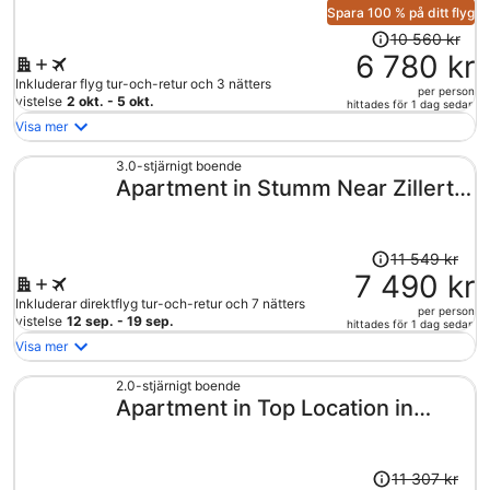
person
Spara 100 % på ditt flyg
Priset
10 560 kr
var
6 780 kr
10
Inkluderar flyg tur-och-retur och 3 nätters
per person
560 kr
vistelse
2 okt. - 5 okt.
hittades för 1 dag sedan
och
Visa mer
är
nu
3.0-stjärnigt boende
Apartment in Stumm Near Zillertal
6
780 kr
Ski Area
per
person
Priset
11 549 kr
var
7 490 kr
11
Inkluderar direktflyg tur-och-retur och 7 nätters
per person
549 kr
vistelse
12 sep. - 19 sep.
hittades för 1 dag sedan
och
Visa mer
är
nu
2.0-stjärnigt boende
Apartment in Top Location in
7
490 kr
Fugen With Balcony
per
person
Priset
11 307 kr