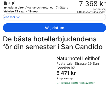
var
7 368 kr
11
Inkluderar direktflyg tur-och-retur och 7 nätters
per person
307 kr
vistelse
12 sep. - 19 sep.
hittades för 1 dag sedan
och
Visa mer
är
nu
Välj datum
7
368 kr
De bästa hotellerbjudandena
per
för din semester i San Candido
person
Naturhotel Leitlhof
Pustertaler Strasse 29 San
Candido BZ
Priset
5 471 kr
är
5 sep. – 6 sep.
5 471 kr
inklusive skatter och avgifter
per
natt