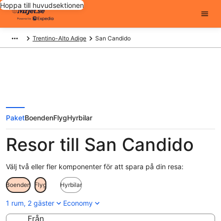
Hoppa till huvudsektionen
Trentino-Alto Adige
San Candido
Paket
Boenden
Flyg
Hyrbilar
Resor till San Candido
Välj två eller fler komponenter för att spara på din resa:
Boenden
Flyg
Hyrbilar
1 rum, 2 gäster
Economy
Från