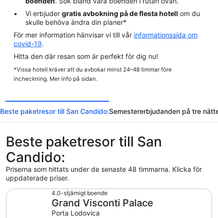
boenden
. Sök bland våra boenden i rutan ovan.
Vi erbjuder
gratis avbokning på de flesta hotell
om du
skulle behöva ändra din planer*
För mer information hänvisar vi till vår
informationssida om
covid-19
.
Hitta den där resan som är perfekt för dig nu!
*Vissa hotell kräver att du avbokar minst 24–48 timmar före
incheckning. Mer info på sidan.
Beste paketresor till San Candido:
Semestererbjudanden på tre nätt
Beste paketresor till San
Candido:
Priserna som hittats under de senaste 48 timmarna. Klicka för
uppdaterade priser.
4.0-stjärnigt boende
Grand Visconti Palace
Porta Lodovica