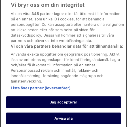
Användarvillkor
Vi bryr oss om din integritet
Allmänna regler och villkor (ej för Vrbo-bokningar)
Vi och våra
345
partner lagrar eller får åtkomst till information
på en enhet, som unika ID i cookies, för att behandla
Regler och villkor för Vrbo
personuppgifter. Du kan acceptera eller hantera dina val genom
Tillgänglighetsanpassning
att klicka nedan eller när som helst på sidan för
dataskyddspolicy. Dessa val kommer att signaleras till våra
Juridisk information/Kontakta oss
partners och påverkar inte webbläsningsdata.
Vi och våra partners behandlar data för att tillhandahålla:
Riktlinjer för innehåll och anmäla innehåll
Använda exakta uppgifter om geografisk positionering. Aktivt
läsa av enhetens egenskaper för identifieringsändamål. Lagra
Hjälp
och/eller få åtkomst till information på en enhet.
Kontakta oss
Personanpassad reklam och innehåll, reklam- och
innehållsmätning, forskning angående målgrupp och
Avboka eller ändra din bokning
tjänsteutveckling.
Boka ett flyg med flygbolagskredit
Lista över partner (leverantörer)
Återbetalningsprocess och tidslinjer
Jag accepterar
© 2026 Expedia, Inc., ett företag inom Expedia Group.
https://www.expediagroup.com/ Med ensamrätt. MrJet är ett
varumärke eller registrerat varumärke som tillhör Expedia, Inc.
Avvisa alla