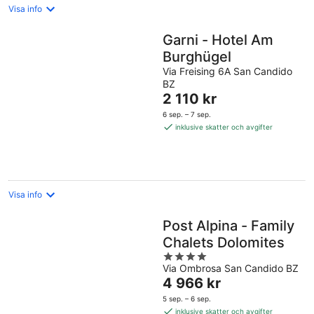
Visa info
Garni - Hotel Am
Burghügel
Via Freising 6A San Candido
BZ
Priset
2 110 kr
är
6 sep. – 7 sep.
2 110 kr
inklusive skatter och avgifter
per
natt
Visa info
Post Alpina - Family
Chalets Dolomites
4
Via Ombrosa San Candido BZ
out
Priset
4 966 kr
of
är
5
5 sep. – 6 sep.
4 966 kr
inklusive skatter och avgifter