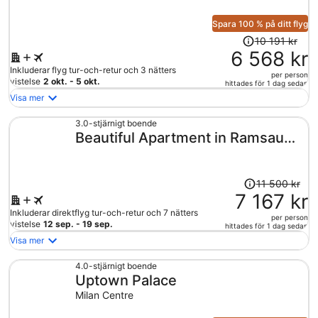
Spara 100 % på ditt flyg
Priset
10 191 kr
var
6 568 kr
10
Inkluderar flyg tur-och-retur och 3 nätters
per person
191 kr
vistelse
2 okt. - 5 okt.
hittades för 1 dag sedan
och
Visa mer
är
nu
3.0-stjärnigt boende
Beautiful Apartment in Ramsau
6
568 kr
With Balcony
per
person
Priset
11 500 kr
var
7 167 kr
11
Inkluderar direktflyg tur-och-retur och 7 nätters
per person
500 kr
vistelse
12 sep. - 19 sep.
hittades för 1 dag sedan
och
Visa mer
är
nu
4.0-stjärnigt boende
Uptown Palace
7
167 kr
Milan Centre
per