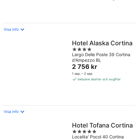
per
natt
Visa info
Hotel Alaska Cortina
4
Largo Delle Poste 39 Cortina
out
d'Ampezzo BL
of
Priset
2 756 kr
5
är
1 sep. – 2 sep.
2 756 kr
inklusive skatter och avgifter
per
natt
Visa info
Hotel Tofana Cortina
5
Localita' Pocol 40 Cortina
out