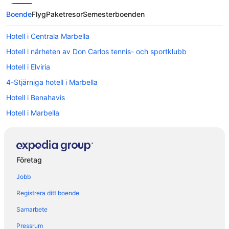
Boende
Flyg
Paketresor
Semesterboenden
Hotell i Centrala Marbella
Hotell i närheten av Don Carlos tennis- och sportklubb
Hotell i Elviria
4-Stjärniga hotell i Marbella
Hotell i Benahavis
Hotell i Marbella
Hotell i Ojén
B&B i Marbella
Fritidshus i Marbella
Företag
Gårdar i Marbella
Jobb
Vandrarhem i Marbella
Registrera ditt boende
Lägenheter i Marbella
Samarbete
Lägenhetshotell i Marbella
Pressrum