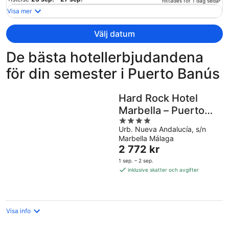
hittades för 1 dag sedan
och
Visa mer
är
nu
Välj datum
8
514 kr
De bästa hotellerbjudandena
per
för din semester i Puerto Banús
person
Hard Rock Hotel
Marbella – Puerto
4
Banús
Urb. Nueva Andalucía, s/n
out
Marbella Málaga
of
Priset
2 772 kr
5
är
1 sep. – 2 sep.
2 772 kr
inklusive skatter och avgifter
per
natt
Visa info