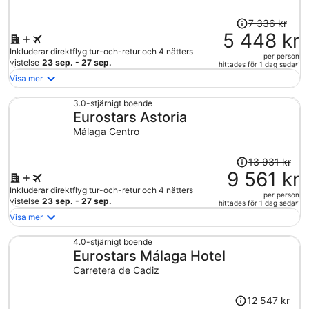
Priset
7 336 kr
var
5 448 kr
7
Inkluderar direktflyg tur-och-retur och 4 nätters
per person
336 kr
vistelse
23 sep. - 27 sep.
hittades för 1 dag sedan
och
Visa mer
är
nu
3.0-stjärnigt boende
Eurostars Astoria
5
448 kr
Málaga Centro
per
person
Priset
13 931 kr
var
9 561 kr
13
Inkluderar direktflyg tur-och-retur och 4 nätters
per person
931 kr
vistelse
23 sep. - 27 sep.
hittades för 1 dag sedan
och
Visa mer
är
nu
4.0-stjärnigt boende
Eurostars Málaga Hotel
9
561 kr
Carretera de Cadiz
per
person
Priset
12 547 kr