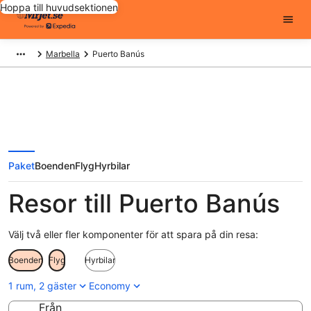
Hoppa till huvudsektionen
Marbella
Puerto Banús
Paket
Boenden
Flyg
Hyrbilar
Resor till Puerto Banús
Välj två eller fler komponenter för att spara på din resa:
Boenden
Flyg
Hyrbilar
1 rum, 2 gäster
Economy
Från