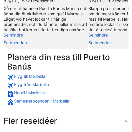
8.8/10 (1 532 recensioner)
8.6/10 (1 102 recensio
Gå ner till hamnen Puerto Banús Marina och
Slappa på stranden Pu
ägna dig åt aktiviteter som golf i Marbella.
om du mest känner för 
Läget vid havet lockar till härliga
resa till Marbella. Ham
promenader, och du får inte heller missa att
område lockar till sk
besöka butikerna i detta trendiga område.
det är också berömt fö
Se mindre
Se mindre
Se boenden
Se boenden
Planera din resa till Puerto
Banús
Flyg till Marbella
Flyg från Marbella
Hotell i Marbella
Semesterboenden i Marbella
Fler reseidéer