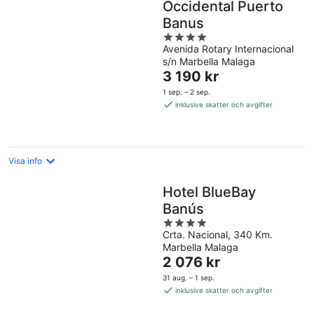
Occidental Puerto
Banus
4
Avenida Rotary Internacional
out
s/n Marbella Malaga
of
Priset
3 190 kr
5
är
1 sep. – 2 sep.
3 190 kr
inklusive skatter och avgifter
per
natt
Visa info
Hotel BlueBay
Banús
4
Crta. Nacional, 340 Km.
out
Marbella Malaga
of
Priset
2 076 kr
5
är
31 aug. – 1 sep.
2 076 kr
inklusive skatter och avgifter
per