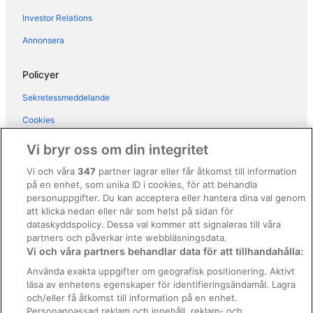
Villor i Marbella
Investor Relations
Hotell i Marbellas strandpromenad
Annonsera
Hotell i New Golden Mile
Hotell i närheten av Nikki Beach
Policyer
Hotell i Nueva Andalucia
Sekretessmeddelande
Hotell i Puerto Banús
Cookies
Hotell i Saladillo-Benamara
Användarvillkor
Vi bryr oss om din integritet
Hotell i San Pedro de Alcantara
Allmänna regler och villkor (ej för Vrbo-bokningar)
Vi och våra
347
partner lagrar eller får åtkomst till information
3-Stjärniga hotell i Marbella
på en enhet, som unika ID i cookies, för att behandla
Regler och villkor för Vrbo
3-Stjärniga hotell i San Pedro de Alcantara
personuppgifter. Du kan acceptera eller hantera dina val genom
Tillgänglighetsanpassning
att klicka nedan eller när som helst på sidan för
dataskyddspolicy. Dessa val kommer att signaleras till våra
Juridisk information/Kontakta oss
partners och påverkar inte webbläsningsdata.
Vi och våra partners behandlar data för att tillhandahålla:
Riktlinjer för innehåll och anmäla innehåll
Använda exakta uppgifter om geografisk positionering. Aktivt
läsa av enhetens egenskaper för identifieringsändamål. Lagra
Hjälp
och/eller få åtkomst till information på en enhet.
Personanpassad reklam och innehåll, reklam- och
Kontakta oss