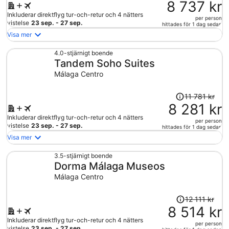
var
8 737 kr
12
Inkluderar direktflyg tur-och-retur och 4 nätters
per person
547 kr
vistelse
23 sep. - 27 sep.
hittades för 1 dag sedan
och
Visa mer
är
nu
4.0-stjärnigt boende
Tandem Soho Suites
8
737 kr
Málaga Centro
per
person
Priset
11 781 kr
var
8 281 kr
11
Inkluderar direktflyg tur-och-retur och 4 nätters
per person
781 kr
vistelse
23 sep. - 27 sep.
hittades för 1 dag sedan
och
Visa mer
är
nu
3.5-stjärnigt boende
Dorma Málaga Museos
8
281 kr
Málaga Centro
per
person
Priset
12 111 kr
var
8 514 kr
12
Inkluderar direktflyg tur-och-retur och 4 nätters
per person
111 kr
vistelse
23 sep. - 27 sep.