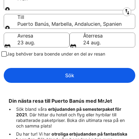
Från
Till
Puerto Banús, Marbella, Andalucien, Spanien
Till
Avresa
Återresa
23 aug.
24 aug.
Jag behöver bara boende under en del av resan
Sök
Din nästa resa till Puerto Banús med MrJet
Sök bland våra
erbjudanden på semesterpaket för
2021
. Där hittar du hotell och flyg eller hyrbilar till
rabatterade paketpriser. Boka din ultimata resa på en
och samma plats!
Du har tur! Vi har
otroliga erbjudanden på fantastiska