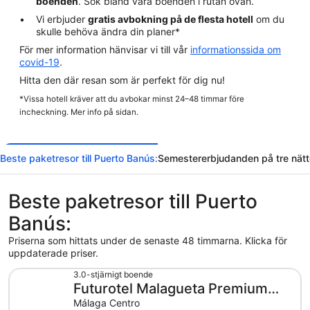
boenden
. Sök bland våra boenden i rutan ovan.
Vi erbjuder
gratis avbokning på de flesta hotell
om du
skulle behöva ändra din planer*
För mer information hänvisar vi till vår
informationssida om
covid-19
.
Hitta den där resan som är perfekt för dig nu!
*Vissa hotell kräver att du avbokar minst 24–48 timmar före
incheckning. Mer info på sidan.
Beste paketresor till Puerto Banús:
Semestererbjudanden på tre nätt
Beste paketresor till Puerto
Banús:
Priserna som hittats under de senaste 48 timmarna. Klicka för
uppdaterade priser.
3.0-stjärnigt boende
Futurotel Malagueta Premium
Beach
Málaga Centro