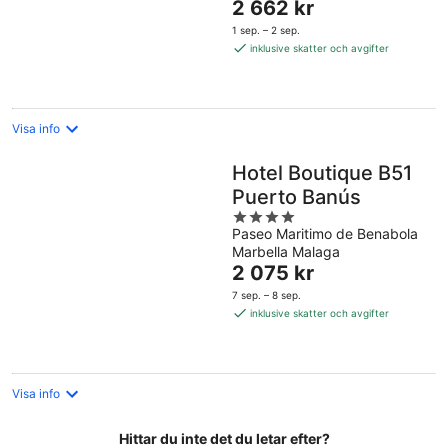
Priset
2 662 kr
5
är
1 sep. – 2 sep.
2 662 kr
inklusive skatter och avgifter
per
natt
Visa info
Hotel Boutique B51
Puerto Banús
4
Paseo Maritimo de Benabola
out
Marbella Malaga
of
Priset
2 075 kr
5
är
7 sep. – 8 sep.
2 075 kr
inklusive skatter och avgifter
per
natt
Visa info
Hittar du inte det du letar efter?