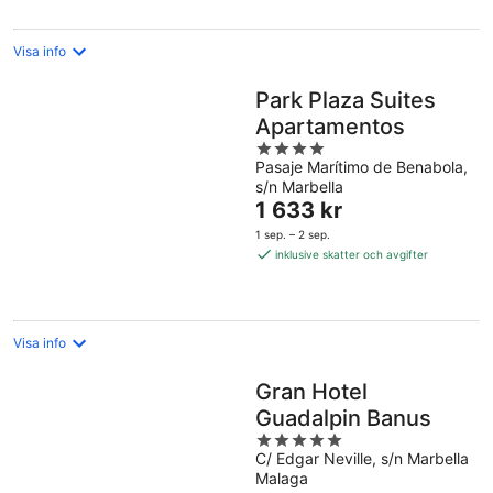
natt
Visa info
Park Plaza Suites
Apartamentos
4
Pasaje Marítimo de Benabola,
out
s/n Marbella
of
Priset
1 633 kr
5
är
1 sep. – 2 sep.
1 633 kr
inklusive skatter och avgifter
per
natt
Visa info
Gran Hotel
Guadalpin Banus
5
C/ Edgar Neville, s/n Marbella
out
Malaga
of