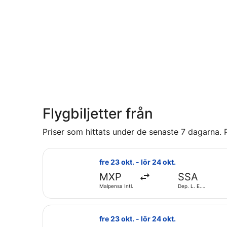
Flygbiljetter från
Priser som hittats under de senaste 7 dagarna. P
Välj flyg med Air Europa, med avresa
fre 23 okt. - lör 24 okt.
MXP
SSA
Malpensa Intl.
Dep. L. E.
Magalh. Intl.
Välj flyg med Air France, med avresa 
fre 23 okt. - lör 24 okt.