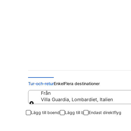
Flygplatser i
Tur-och-retur
Enkel
Flera destinationer
Från
Villa Guardia, Lombardiet, Italien
Från
Lägg till boende
Lägg till bil
Endast direktflyg