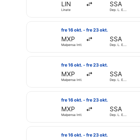
LIN
SSA
Linate
Dep. L. E.
Magalh. Intl.
Välj flyg med TAP Portugal, med avre
fre 16 okt. - fre 23 okt.
MXP
SSA
Malpensa Intl.
Dep. L. E.
Magalh. Intl.
Välj flyg med Lufthansa, med avresa 
fre 16 okt. - fre 23 okt.
MXP
SSA
Malpensa Intl.
Dep. L. E.
Magalh. Intl.
Välj flyg med Swiss International Air
fre 16 okt. - fre 23 okt.
MXP
SSA
Malpensa Intl.
Dep. L. E.
Magalh. Intl.
Välj flyg med British Airways, med av
fre 16 okt. - fre 23 okt.