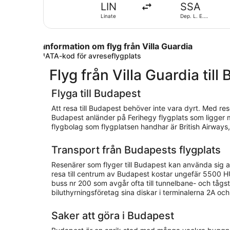
LIN
SSA
Linate
Dep. L. E.
Magalh. Intl.
Information om flyg från Villa Guardia
IATA-kod för avreseflygplats
Flyg från Villa Guardia till
Flyga till Budapest
Att resa till Budapest behöver inte vara dyrt. Med res
Budapest anländer på Ferihegy flygplats som ligger 
flygbolag som flygplatsen handhar är British Airways,
Transport från Budapests flygplats
Resenärer som flyger till Budapest kan använda sig av e
resa till centrum av Budapest kostar ungefär 5500 HUF,
buss nr 200 som avgår ofta till tunnelbane- och tågsta
biluthyrningsföretag sina diskar i terminalerna 2A och
Saker att göra i Budapest