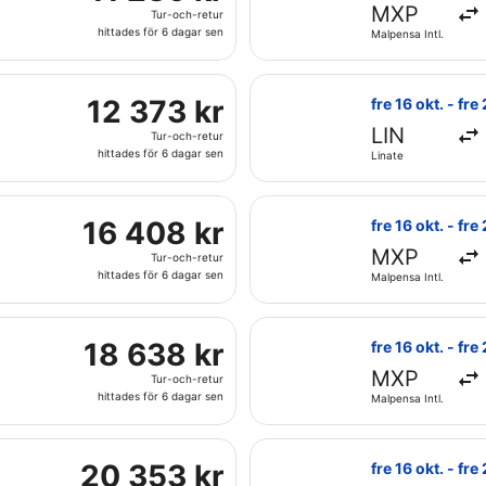
289 kr
MXP
6
Tur-och-retur
Tur-
dagar
hittades för 6 dagar sen
Malpensa Intl.
och-
sen
retur,
sa fre 16 okt. från Malpensa Intl. till Dep. L. E. Magalh. Intl
hittades
Välj flyg med KL
12
12 373 kr
fre 16 okt. - fre
för
373 kr
LIN
6
Tur-och-retur
Tur-
dagar
hittades för 6 dagar sen
Linate
och-
sen
retur,
fre 16 okt. från Malpensa Intl. till Dep. L. E. Magalh. Intl., 
hittades
Välj flyg med Ai
16
16 408 kr
fre 16 okt. - fre
för
408 kr
MXP
6
Tur-och-retur
Tur-
dagar
hittades för 6 dagar sen
Malpensa Intl.
och-
sen
retur,
 Lines, med avresa fre 16 okt. från Malpensa Intl. till Dep. L
hittades
Välj flyg med Az
18
18 638 kr
fre 16 okt. - fre
för
638 kr
MXP
6
Tur-och-retur
Tur-
dagar
hittades för 6 dagar sen
Malpensa Intl.
och-
sen
retur,
resa fre 16 okt. från Linate till Dep. L. E. Magalh. Intl., me
hittades
Välj flyg med Ib
20
20 353 kr
fre 16 okt. - fre
för