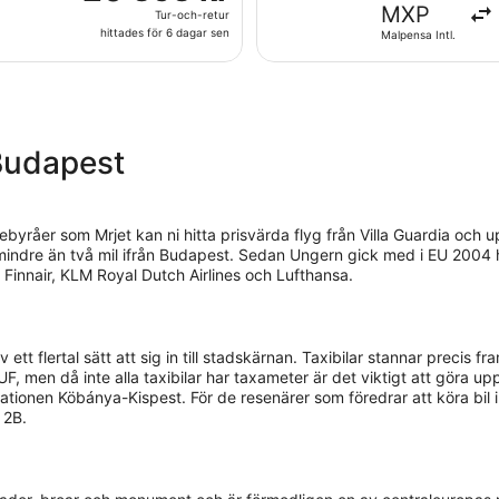
353 kr
MXP
6
Tur-och-retur
Tur-
dagar
hittades för 6 dagar sen
Malpensa Intl.
och-
sen
retur,
hittades
för
6
 Budapest
dagar
sen
ebyråer som Mrjet kan ni hitta prisvärda flyg från Villa Guardia och up
mindre än två mil ifrån Budapest. Sedan Ungern gick med i EU 2004 
 Finnair, KLM Royal Dutch Airlines och Lufthansa.
tt flertal sätt att sig in till stadskärnan. Taxibilar stannar precis f
 men då inte alla taxibilar har taxameter är det viktigt att göra upp
tionen Köbánya-Kispest. För de resenärer som föredrar att köra bil in t
 2B.