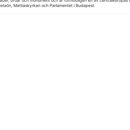
er, broar och monument och är förmodligen en av centraleuropas me
retaön, Mattiaskyrkan och Parlamentet i Budapest.