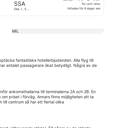
470 kr
SSA
6
Tur-och-retur
Tur-
dagar
hittades för 6 dagar sen
Dep. L. E.
och-
Magalh. Intl.
sen
retur,
hittades
för
MIL
6
dagar
sen
ptäcka fantastiska hotellerbjudanden. Alla flyg till
har antalet passagerare ökat betydligt. Några av de
ramför ankomsthallarna till terminalerna 2A och 2B. En
 om priset i förväg. Annars finns möjligheten att ta
ill centrum så har ett flertal olika