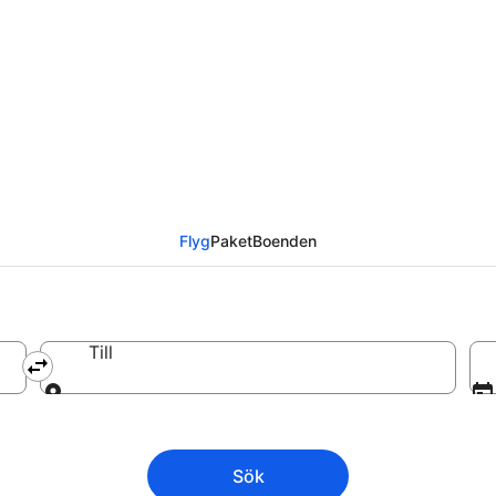
Flyg
Paket
Boenden
Till
Till
Sök