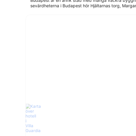
Budapest är en anrik stad med många vackra byggnad
sevärdheterna i Budapest hör Hjältarnas torg, Marga