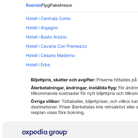
Boende
Flyg
Paketresor
Hotell i Centrala Como
Hotell i Argegno
Hotell i Busto Arsizio
Hotell i Cavaria Con Premezzo
Hotell i Cesano Maderno
Hotell i Erba
Hotell i Gallarate
Biljettpris, skatter och avgifter:
Priserna hittades på
Hotell i Legnano
Återbetalningar, ändringar, inställda flyg:
För ändrin
Hotell i Moltrasio
tillkommande kostnader för nytt biljettpris och tillk
Övriga villkor:
Tidtabeller, biljettpriser, och villkor
Hotell i Mozzate
destinationer. Priser återbetalas inte retroaktivt eller s
Hotell i Olgiate Comasco
resplan visas före bokning.
Hotell i Saronno
Hotell i Varese