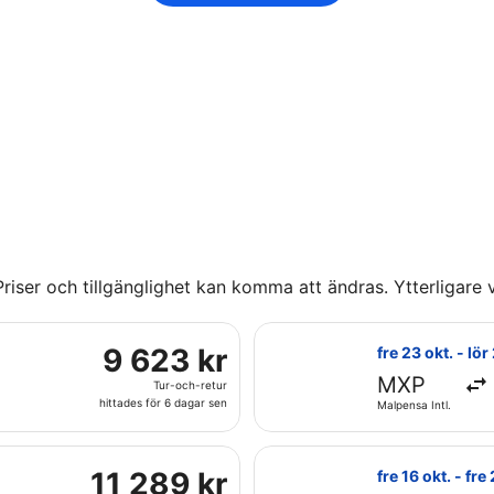
riser och tillgänglighet kan komma att ändras. Ytterligare vi
 fre 23 okt. från Malpensa Intl. till Dep. L. E. Magalh. Intl.,
Välj flyg med Ai
9
9 623 kr
fre 23 okt. - lör
623 kr
MXP
Tur-och-retur
Tur-
hittades för 6 dagar sen
Malpensa Intl.
och-
retur,
fre 23 okt. från Linate till Dep. L. E. Magalh. Intl., med åte
hittades
Välj flyg med LA
11
11 289 kr
fre 16 okt. - fre
för