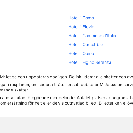
Hotell i Como
Hotell i Blevio
Hotell i Campione d'Italia
Hotell i Cernobbio
Hotell i Como
Hotell i Figino Serenza
Hotell i Laglio
 MrJet.se och uppdateras dagligen. De inkluderar alla skatter och av
Hotell i Malnate
gar i resplanen, om sådana tillåts i priset, debiterar MrJet.se en ser
Hotell i Montano Lucino
ommande skatter.
 kan ändras utan föregående meddelande. Antalet platser är begränsat 
Hotell i Nesso
om ersättning för helt eller delvis outnyttjad biljett. Biljetter kan ej öv
Hotell i Santa Maria del Monte
Hotell i Torno
Hotell i Vertemate con Minoprio