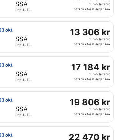
799 kr
SSA
6
Tur-och-retur
Tur-
dagar
hittades för 6 dagar sen
Dep. L. E.
och-
Magalh. Intl.
sen
retur,
., med återresa fre 23 okt., till priset 12 373 kr. hittades f
M, med avresa fre 16 okt. från Linate till Dep. L. E. Magalh. 
hittades
13
13 306 kr
 23 okt.
för
306 kr
SSA
6
Tur-och-retur
Tur-
dagar
hittades för 6 dagar sen
Dep. L. E.
och-
Magalh. Intl.
sen
retur,
med återresa fre 23 okt., till priset 16 408 kr. hittades för 
r Canada, med avresa fre 16 okt. från Malpensa Intl. till Dep. 
hittades
17
17 184 kr
 23 okt.
för
184 kr
SSA
6
Tur-och-retur
Tur-
dagar
hittades för 6 dagar sen
Dep. L. E.
och-
Magalh. Intl.
sen
retur,
. E. Magalh. Intl., med återresa fre 23 okt., till priset 18 63
ul, med avresa fre 16 okt. från Malpensa Intl. till Dep. L. E. 
hittades
19
19 806 kr
 23 okt.
för
806 kr
SSA
6
Tur-och-retur
Tur-
dagar
hittades för 6 dagar sen
Dep. L. E.
och-
Magalh. Intl.
sen
retur,
d återresa fre 23 okt., till priset 20 353 kr. hittades för 6 d
eria, med avresa fre 16 okt. från Malpensa Intl. till Dep. L. E
hittades
22
22 470 kr
 23 okt.
för