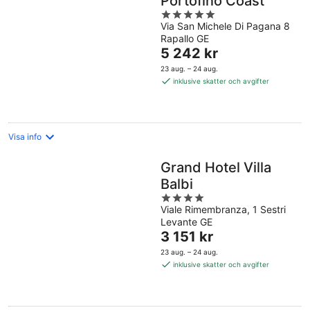
Portofino Coast
5
Via San Michele Di Pagana 8
out
Rapallo GE
of
Priset
5 242 kr
5
är
23 aug. – 24 aug.
5 242 kr
inklusive skatter och avgifter
per
natt
Visa info
Grand Hotel Villa
Balbi
4
Viale Rimembranza, 1 Sestri
out
Levante GE
of
Priset
3 151 kr
5
är
23 aug. – 24 aug.
3 151 kr
inklusive skatter och avgifter
per
natt