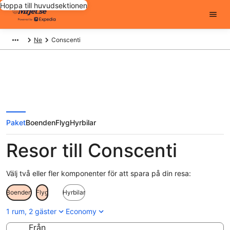
Hoppa till huvudsektionen
Ne
Conscenti
Paket
Boenden
Flyg
Hyrbilar
Resor till Conscenti
Välj två eller fler komponenter för att spara på din resa:
Boenden
Flyg
Hyrbilar
1 rum, 2 gäster
Economy
Från