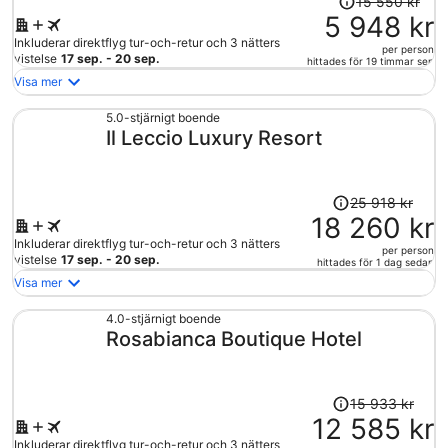
15 550 kr
var
5 948 kr
15
Inkluderar direktflyg tur-och-retur och 3 nätters
per person
550 kr
vistelse
17 sep. - 20 sep.
hittades för 19 timmar sen
och
Visa mer
är
nu
5.0-stjärnigt boende
Il Leccio Luxury Resort
5
948 kr
per
person
Priset
25 918 kr
var
18 260 kr
25
Inkluderar direktflyg tur-och-retur och 3 nätters
per person
918 kr
vistelse
17 sep. - 20 sep.
hittades för 1 dag sedan
och
Visa mer
är
nu
4.0-stjärnigt boende
Rosabianca Boutique Hotel
18
260 kr
per
person
Priset
15 933 kr
var
12 585 kr
15
Inkluderar direktflyg tur-och-retur och 3 nätters