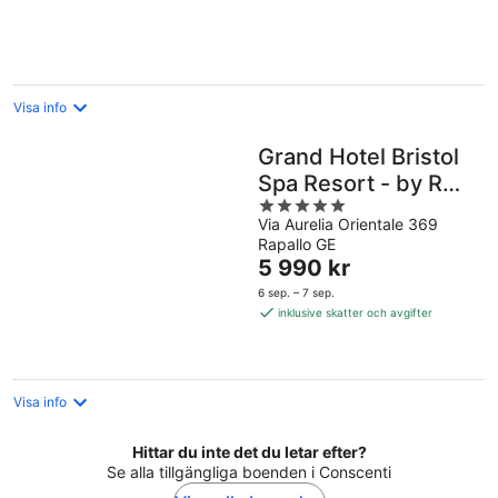
per
natt
Visa info
Grand Hotel Bristol
Spa Resort - by R
5
Collection Hotels
Via Aurelia Orientale 369
out
Rapallo GE
of
Priset
5 990 kr
5
är
6 sep. – 7 sep.
5 990 kr
inklusive skatter och avgifter
per
natt
Visa info
Hittar du inte det du letar efter?
Se alla tillgängliga boenden i Conscenti