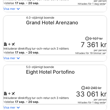
per person
933 kr
vistelse
17 sep. - 20 sep.
hittades för 1 dag sedan
och
Visa mer
är
nu
4.0-stjärnigt boende
Grand Hotel Arenzano
12
585 kr
per
person
Priset
9 107 kr
var
7 361 kr
9
Inkluderar direktflyg tur-och-retur och 3 nätters
per person
107 kr
vistelse
17 sep. - 20 sep.
hittades för 19 timmar sen
och
Visa mer
är
nu
5.0-stjärnigt boende
Eight Hotel Portofino
7
361 kr
per
person
Priset
40 240 kr
var
33 061 kr
40
Inkluderar direktflyg tur-och-retur och 3 nätters
per person
240 kr
vistelse
17 sep. - 20 sep.
hittades för 1 dag sedan
och
Visa mer