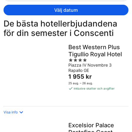
är
nu
Välj datum
33
061 kr
De bästa hotellerbjudandena
per
för din semester i Conscenti
person
Best Western Plus
Tigullio Royal Hotel
4
Piazza IV Novembre 3
out
Rapallo GE
of
Priset
1 955 kr
5
är
25 aug. – 26 aug.
1 955 kr
inklusive skatter och avgifter
per
natt
Visa info
Excelsior Palace