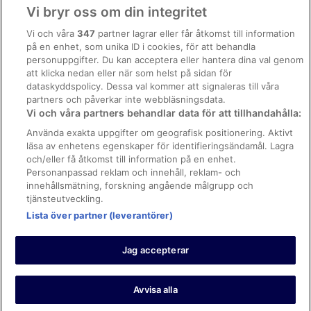
Användarvillkor
Vi bryr oss om din integritet
Hotell i Rapallo
Allmänna regler och villkor (ej för Vrbo-bokningar)
Vi och våra
347
partner lagrar eller får åtkomst till information
Hotell i Riva Trigoso
på en enhet, som unika ID i cookies, för att behandla
Regler och villkor för Vrbo
Hotell i Santa Margherita Ligure
personuppgifter. Du kan acceptera eller hantera dina val genom
Tillgänglighetsanpassning
att klicka nedan eller när som helst på sidan för
Hotell i Sestri Levante
dataskyddspolicy. Dessa val kommer att signaleras till våra
Juridisk information/Kontakta oss
Hotell i Varese Ligure
partners och påverkar inte webbläsningsdata.
Vi och våra partners behandlar data för att tillhandahålla:
Riktlinjer för innehåll och anmäla innehåll
Hotell i Ventarola
Använda exakta uppgifter om geografisk positionering. Aktivt
Hotell i Zoagli
läsa av enhetens egenskaper för identifieringsändamål. Lagra
Hjälp
och/eller få åtkomst till information på en enhet.
B&B i Portofino
Kontakta oss
Personanpassad reklam och innehåll, reklam- och
Gårdar i Portofino
innehållsmätning, forskning angående målgrupp och
Avboka eller ändra din bokning
tjänsteutveckling.
Vandrarhem i Portofino
Boka ett flyg med flygbolagskredit
Lista över partner (leverantörer)
Husbåtar i Portofino
Återbetalningsprocess och tidslinjer
Husvagnscampingar i Portofino
Jag accepterar
Semesterparker i Portofino
© 2026 Expedia, Inc., ett företag inom Expedia Group.
https://www.expediagroup.com/ Med ensamrätt. MrJet är ett
Värdshus i Portofino
varumärke eller registrerat varumärke som tillhör Expedia, Inc.
Avvisa alla
Villor i Portofino