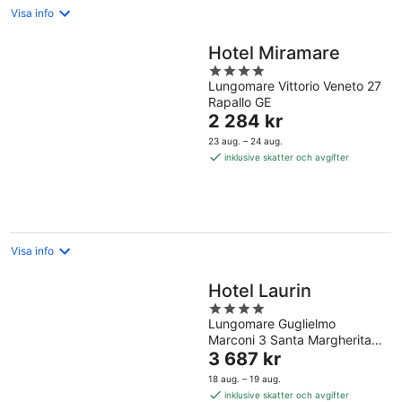
Visa info
Hotel Miramare
4
Lungomare Vittorio Veneto 27
out
Rapallo GE
of
Priset
2 284 kr
5
är
23 aug. – 24 aug.
2 284 kr
inklusive skatter och avgifter
per
natt
Visa info
Hotel Laurin
4
Lungomare Guglielmo
out
Marconi 3 Santa Margherita
of
Priset
Ligure GE
3 687 kr
5
är
18 aug. – 19 aug.
3 687 kr
inklusive skatter och avgifter