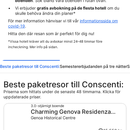
boenden
. Sök bland våra boenden i rutan ovan.
Vi erbjuder
gratis avbokning på de flesta hotell
om du
skulle behöva ändra din planer*
För mer information hänvisar vi till vår
informationssida om
covid-19
.
Hitta den där resan som är perfekt för dig nu!
*Vissa hotell kräver att du avbokar minst 24–48 timmar före
incheckning. Mer info på sidan.
Beste paketresor till Conscenti:
Semestererbjudanden på tre nätter
S
Beste paketresor till Conscenti:
Priserna som hittats under de senaste 48 timmarna. Klicka för
uppdaterade priser.
3.0-stjärnigt boende
Charming Genova Residenza
D'Epoca
Genoa Historical Centre
Priset