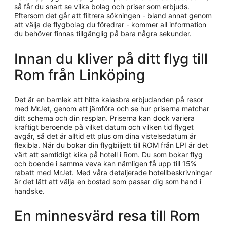
så får du snart se vilka bolag och priser som erbjuds.
Eftersom det går att filtrera sökningen - bland annat genom
att välja de flygbolag du föredrar - kommer all information
du behöver finnas tillgänglig på bara några sekunder.
Innan du kliver på ditt flyg till
Rom från Linköping
Det är en barnlek att hitta kalasbra erbjudanden på resor
med MrJet, genom att jämföra och se hur priserna matchar
ditt schema och din resplan. Priserna kan dock variera
kraftigt beroende på vilket datum och vilken tid flyget
avgår, så det är alltid ett plus om dina vistelsedatum är
flexibla. När du bokar din flygbiljett till ROM från LPI är det
värt att samtidigt kika på hotell i Rom. Du som bokar flyg
och boende i samma veva kan nämligen få upp till 15%
rabatt med MrJet. Med våra detaljerade hotellbeskrivningar
är det lätt att välja en bostad som passar dig som hand i
handske.
En minnesvärd resa till Rom