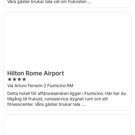
Våra gäster brukar tala väl om frukosten ...
Öppnas i ett nytt fönster
Hilton Rome Airport
Hilton Rome Airport
4
out
Via Arturo Ferrarin 2 Fiumicino RM
of
Detta hotell för affärsresenären ligger i Fiumicino. Här har du
5
tillgång till frukost, rumsservice dygnet runt och ett
fitnesscenter. Våra gäster brukar tala ...
Öppnas i ett nytt fönster
Hilton Garden Inn Rome Airport