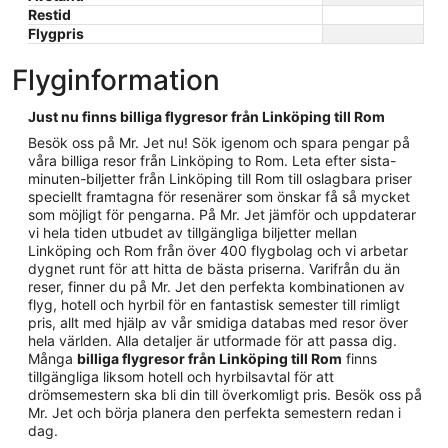
Restid
Flygpris
Flyginformation
Just nu finns billiga flygresor från Linköping till Rom
Besök oss på Mr. Jet nu! Sök igenom och spara pengar på
våra billiga resor från Linköping to Rom. Leta efter sista-
minuten-biljetter från Linköping till Rom till oslagbara priser
speciellt framtagna för resenärer som önskar få så mycket
som möjligt för pengarna. På Mr. Jet jämför och uppdaterar
vi hela tiden utbudet av tillgängliga biljetter mellan
Linköping och Rom från över 400 flygbolag och vi arbetar
dygnet runt för att hitta de bästa priserna. Varifrån du än
reser, finner du på Mr. Jet den perfekta kombinationen av
flyg, hotell och hyrbil för en fantastisk semester till rimligt
pris, allt med hjälp av vår smidiga databas med resor över
hela världen. Alla detaljer är utformade för att passa dig.
Många
billiga flygresor från Linköping till Rom
finns
tillgängliga liksom hotell och hyrbilsavtal för att
drömsemestern ska bli din till överkomligt pris. Besök oss på
Mr. Jet och börja planera den perfekta semestern redan i
dag.