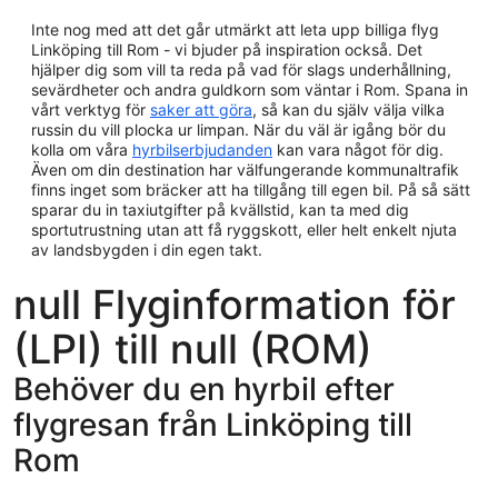
Inte nog med att det går utmärkt att leta upp billiga flyg
Linköping till Rom - vi bjuder på inspiration också. Det
hjälper dig som vill ta reda på vad för slags underhållning,
sevärdheter och andra guldkorn som väntar i Rom. Spana in
vårt verktyg för
saker att göra
, så kan du själv välja vilka
russin du vill plocka ur limpan. När du väl är igång bör du
kolla om våra
hyrbilserbjudanden
kan vara något för dig.
Även om din destination har välfungerande kommunaltrafik
finns inget som bräcker att ha tillgång till egen bil. På så sätt
sparar du in taxiutgifter på kvällstid, kan ta med dig
sportutrustning utan att få ryggskott, eller helt enkelt njuta
av landsbygden i din egen takt.
null Flyginformation för
(LPI) till null (ROM)
Behöver du en hyrbil efter
flygresan från Linköping till
Rom