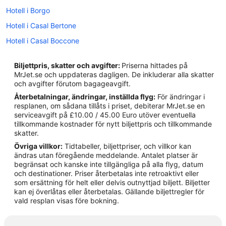
Hotell i Borgo
Hotell i Casal Bertone
Hotell i Casal Boccone
Hotell i Casal Morena
Biljettpris, skatter och avgifter:
Priserna hittades på
Hotell i närheten av Castel Sant'Angelo
MrJet.se och uppdateras dagligen. De inkluderar alla skatter
och avgifter förutom bagageavgift.
Hotell i Castro Pretorio
Återbetalningar, ändringar, inställda flyg:
För ändringar i
Hotell i Celio
resplanen, om sådana tillåts i priset, debiterar MrJet.se en
serviceavgift på £10.00 / 45.00 Euro utöver eventuella
Hotell i närheten av Colosseum
tillkommande kostnader för nytt biljettpris och tillkommande
Hotell i Della Vittoria
skatter.
Övriga villkor:
Tidtabeller, biljettpriser, och villkor kan
5-Stjärniga hotell i Trastevere
ändras utan föregående meddelande. Antalet platser är
Hotell i Ciampino
begränsat och kanske inte tillgängliga på alla flyg, datum
och destinationer. Priser återbetalas inte retroaktivt eller
Hotell i Rom
som ersättning för helt eller delvis outnyttjad biljett. Biljetter
kan ej överlåtas eller återbetalas. Gällande biljettregler för
Hotell i närheten av Rome Termini station
vald resplan visas före bokning.
Hotell i La Rustica
Hotell i Lazio