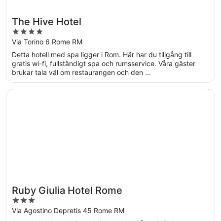
The Hive Hotel
4
out
Via Torino 6 Rome RM
of
Detta hotell med spa ligger i Rom. Här har du tillgång till
5
gratis wi-fi, fullständigt spa och rumsservice. Våra gäster
brukar tala väl om restaurangen och den ...
Öppnas i ett nytt fönster
Ruby Giulia Hotel Rome
Ruby Giulia Hotel Rome
3
out
Via Agostino Depretis 45 Rome RM
of