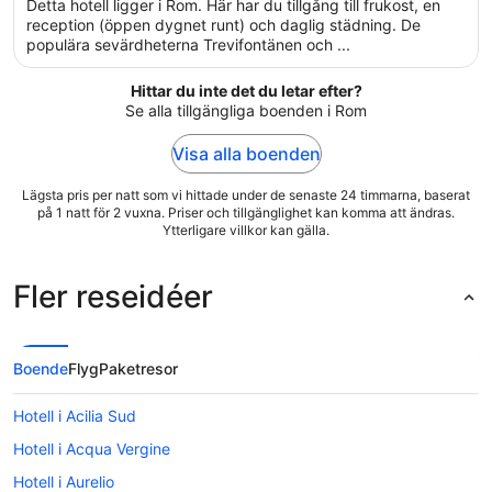
Detta hotell ligger i Rom. Här har du tillgång till frukost, en
5
reception (öppen dygnet runt) och daglig städning. De
populära sevärdheterna Trevifontänen och ...
Hittar du inte det du letar efter?
Se alla tillgängliga boenden i Rom
Visa alla boenden
Lägsta pris per natt som vi hittade under de senaste 24 timmarna, baserat
på 1 natt för 2 vuxna. Priser och tillgänglighet kan komma att ändras.
Ytterligare villkor kan gälla.
Fler reseidéer
Boende
Flyg
Paketresor
Hotell i Acilia Sud
Hotell i Acqua Vergine
Hotell i Aurelio