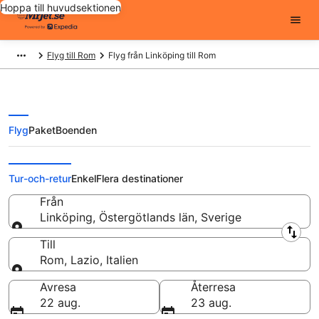
Hoppa till huvudsektionen
Flyg till Rom
Flyg från Linköping till Rom
Flyg
Paket
Boenden
Flyg från Linköping till Rom från
Tur-och-retur
Enkel
Flera destinationer
Från
Linköping, Östergötlands län, Sverige
Från
Till
Rom, Lazio, Italien
Till
Avresa
Återresa
22 aug.
23 aug.