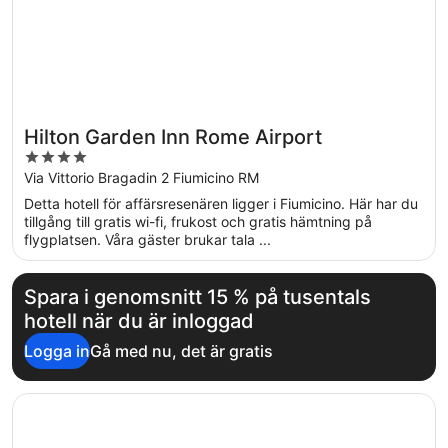
Hilton Garden Inn Rome Airport
4
out
Via Vittorio Bragadin 2 Fiumicino RM
of
Detta hotell för affärsresenären ligger i Fiumicino. Här har du
5
tillgång till gratis wi-fi, frukost och gratis hämtning på
flygplatsen. Våra gäster brukar tala ...
Spara i genomsnitt 15 % på tusentals
hotell när du är inloggad
Logga in
Gå med nu, det är gratis
Öppnas i ett nytt fönster
Massimi City Garden Hotel