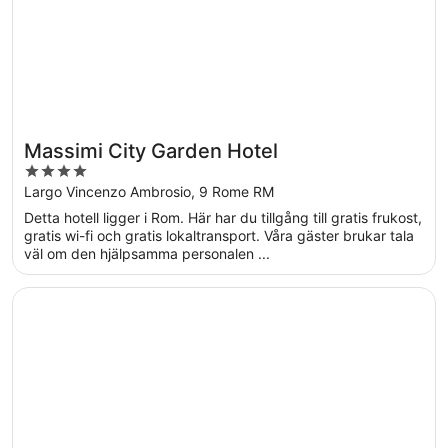
Massimi City Garden Hotel
4
out
Largo Vincenzo Ambrosio, 9 Rome RM
of
Detta hotell ligger i Rom. Här har du tillgång till gratis frukost,
5
gratis wi-fi och gratis lokaltransport. Våra gäster brukar tala
väl om den hjälpsamma personalen ...
Öppnas i ett nytt fönster
The Hive Hotel