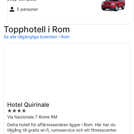
5 personer
Topphotell i Rom
Se alla tillgängliga boenden i Rom
Öppnas i ett nytt fönster
Hotel Quirinale
Hotel Quirinale
4
out
Via Nazionale 7 Rome RM
of
Detta hotell för affärsresenären ligger i Rom. Här har du
5
tillgång till gratis wi-fi, rumsservice och ett fitnesscenter.