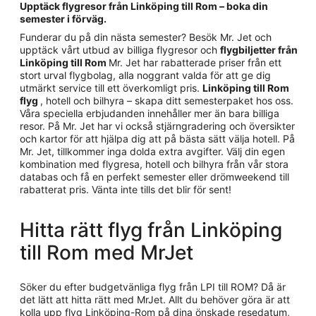
Upptäck flygresor från Linköping till Rom – boka din
semester i förväg.
Funderar du på din nästa semester? Besök Mr. Jet och
upptäck vårt utbud av billiga flygresor och
flygbiljetter från
Linköping till Rom
Mr. Jet har rabatterade priser från ett
stort urval flygbolag, alla noggrant valda för att ge dig
utmärkt service till ett överkomligt pris.
Linköping till Rom
flyg
, hotell och bilhyra – skapa ditt semesterpaket hos oss.
Våra speciella erbjudanden innehåller mer än bara billiga
resor. På Mr. Jet har vi också stjärngradering och översikter
och kartor för att hjälpa dig att på bästa sätt välja hotell. På
Mr. Jet, tillkommer inga dolda extra avgifter. Välj din egen
kombination med flygresa, hotell och bilhyra från vår stora
databas och få en perfekt semester eller drömweekend till
rabatterat pris. Vänta inte tills det blir för sent!
Hitta rätt flyg från Linköping
till Rom med MrJet
Söker du efter budgetvänliga flyg från LPI till ROM? Då är
det lätt att hitta rätt med MrJet. Allt du behöver göra är att
kolla upp flyg Linköping-Rom på dina önskade resedatum,