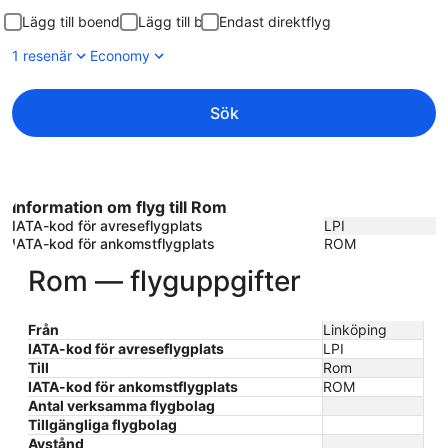
Lägg till boende
Lägg till bil
Endast direktflyg
1 resenär
Economy
Sök
Information om flyg till Rom
IATA-kod för avreseflygplats
LPI
IATA-kod för ankomstflygplats
ROM
Rom — flyguppgifter
Från
Linköping
IATA-kod för avreseflygplats
LPI
Till
Rom
IATA-kod för ankomstflygplats
ROM
Antal verksamma flygbolag
Tillgängliga flygbolag
Avstånd