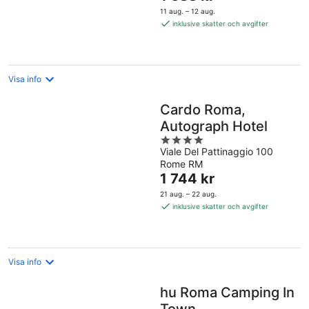
är
11 aug. – 12 aug.
1 688 kr
inklusive skatter och avgifter
per
natt
Visa info
Cardo Roma,
Autograph Hotel
4
Viale Del Pattinaggio 100
out
Rome RM
of
Priset
1 744 kr
5
är
21 aug. – 22 aug.
1 744 kr
inklusive skatter och avgifter
per
natt
Visa info
hu Roma Camping In