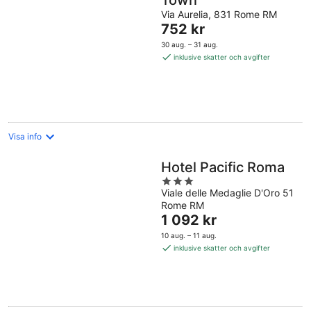
Town
Via Aurelia, 831 Rome RM
Priset
752 kr
är
30 aug. – 31 aug.
752 kr
inklusive skatter och avgifter
per
natt
Visa info
Hotel Pacific Roma
3
Viale delle Medaglie D'Oro 51
out
Rome RM
of
Priset
1 092 kr
5
är
10 aug. – 11 aug.
1 092 kr
inklusive skatter och avgifter
per
natt