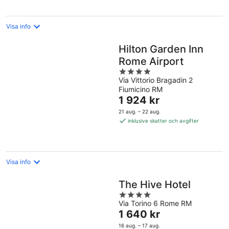
natt
Visa info
Hilton Garden Inn
Rome Airport
4
Via Vittorio Bragadin 2
out
Fiumicino RM
of
Priset
1 924 kr
5
är
21 aug. – 22 aug.
1 924 kr
inklusive skatter och avgifter
per
natt
Visa info
The Hive Hotel
4
Via Torino 6 Rome RM
out
Priset
1 640 kr
of
är
5
16 aug. – 17 aug.