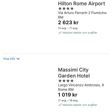
Hilton Rome Airport
4
Via Arturo Ferrarin 2 Fiumicino
out
RM
of
Priset
2 623 kr
5
är
10 aug. – 11 aug.
2 623 kr
inklusive skatter och avgifter
per
natt
Visa info
Massimi City
Garden Hotel
4
Largo Vincenzo Ambrosio, 9
out
Rome RM
of
Priset
1 019 kr
5
är
17 aug. – 18 aug.
1 019 kr
inklusive skatter och avgifter
per