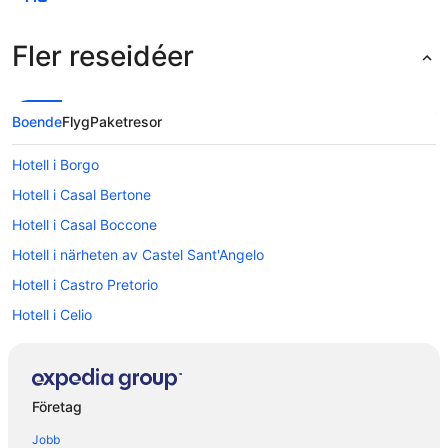
Fler reseidéer
Boende
Flyg
Paketresor
Hotell i Borgo
Hotell i Casal Bertone
Hotell i Casal Boccone
Hotell i närheten av Castel Sant'Angelo
Hotell i Castro Pretorio
Hotell i Celio
Hotell i närheten av Colosseum
Hotell i Della Vittoria
Hotell i Rom
Företag
Hotell i närheten av Rome Termini station
Jobb