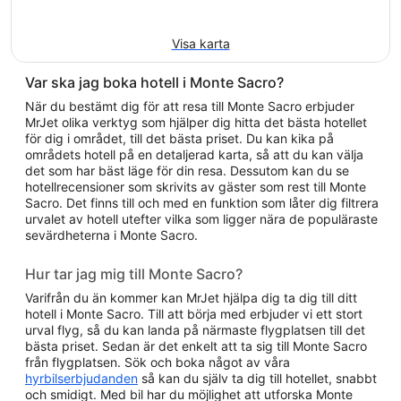
Visa karta
Var ska jag boka hotell i Monte Sacro?
När du bestämt dig för att resa till Monte Sacro erbjuder
MrJet olika verktyg som hjälper dig hitta det bästa hotellet
för dig i området, till det bästa priset. Du kan kika på
områdets hotell på en detaljerad karta, så att du kan välja
det som har bäst läge för din resa. Dessutom kan du se
hotellrecensioner som skrivits av gäster som rest till Monte
Sacro. Det finns till och med en funktion som låter dig filtrera
urvalet av hotell utefter vilka som ligger nära de populäraste
sevärdheterna i Monte Sacro.
Hur tar jag mig till Monte Sacro?
Varifrån du än kommer kan MrJet hjälpa dig ta dig till ditt
hotell i Monte Sacro. Till att börja med erbjuder vi ett stort
urval flyg, så du kan landa på närmaste flygplatsen till det
bästa priset. Sedan är det enkelt att ta sig till Monte Sacro
från flygplatsen. Sök och boka något av våra
hyrbilserbjudanden
så kan du själv ta dig till hotellet, snabbt
och smidigt. Med bil har du möjlighet att utforska Monte