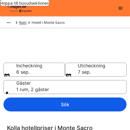
Hoppa till huvudsektionen
Rom
Hotell i Monte Sacro
Billiga hotell i Monte Sacro -
16587 att välja från
Hotell från 752 kr
Incheckning
Utcheckning
6 sep.
7 sep.
Gäster
1 rum, 2 gäster
Sök
Kolla hotellpriser i Monte Sacro