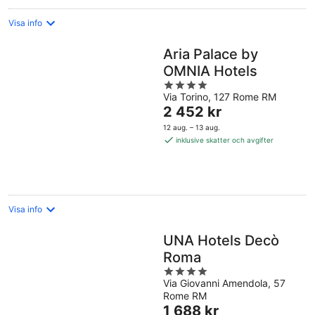
Visa info
Aria Palace by
OMNIA Hotels
4
Via Torino, 127 Rome RM
out
Priset
2 452 kr
of
är
5
12 aug. – 13 aug.
2 452 kr
inklusive skatter och avgifter
per
natt
Visa info
UNA Hotels Decò
Roma
4
Via Giovanni Amendola, 57
out
Rome RM
of
Priset
1 688 kr
5