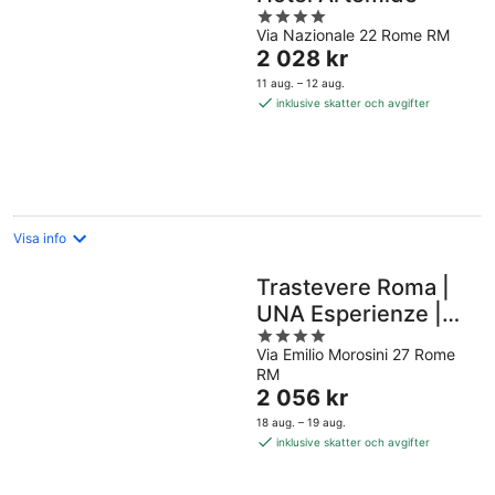
4
Via Nazionale 22 Rome RM
out
Priset
2 028 kr
of
är
5
11 aug. – 12 aug.
2 028 kr
inklusive skatter och avgifter
per
natt
Visa info
Trastevere Roma |
UNA Esperienze |
4
Preferred Hotels
Via Emilio Morosini 27 Rome
out
and Resorts
RM
of
Priset
2 056 kr
5
är
18 aug. – 19 aug.
2 056 kr
inklusive skatter och avgifter
per
natt