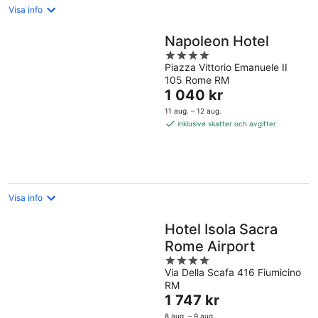
Visa info
Napoleon Hotel
4
Piazza Vittorio Emanuele II
out
105 Rome RM
of
Priset
1 040 kr
5
är
11 aug. – 12 aug.
1 040 kr
inklusive skatter och avgifter
per
natt
Visa info
Hotel Isola Sacra
Rome Airport
4
Via Della Scafa 416 Fiumicino
out
RM
of
Priset
1 747 kr
5
är
8 aug. – 9 aug.