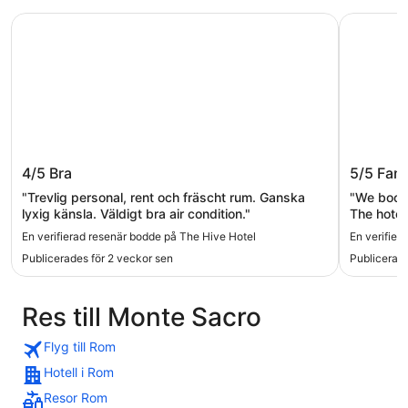
The Hive Hotel
Massimi C
The Hive Hotel
Massimi
4/5
Bra
5/5
Fant
"Trevlig personal, rent och fräscht rum. Ganska
"We booke
lyxig känsla. Väldigt bra air condition."
The hotel
station wh
En verifierad resenär bodde på The Hive Hotel
En verifier
Publicerades för 2 veckor sen
Publicerade
Res till Monte Sacro
Flyg till Rom
Hotell i Rom
Resor Rom