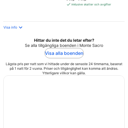
1 747 kr
inklusive skatter och avgifter
per
natt
Visa info
Hittar du inte det du letar efter?
Se alla tillgängliga boenden i Monte Sacro
Visa alla boenden
Lägsta pris per natt som vi hittade under de senaste 24 timmarna, baserat
på 1 natt för 2 vuxna. Priser och tillgänglighet kan komma att ändras.
Ytterligare villkor kan gälla.