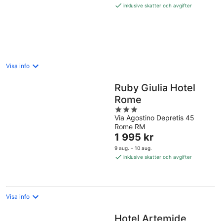
1 640 kr
inklusive skatter och avgifter
per
natt
Visa info
Ruby Giulia Hotel
Rome
3
Via Agostino Depretis 45
out
Rome RM
of
Priset
1 995 kr
5
är
9 aug. – 10 aug.
1 995 kr
inklusive skatter och avgifter
per
natt
Visa info
Hotel Artemide