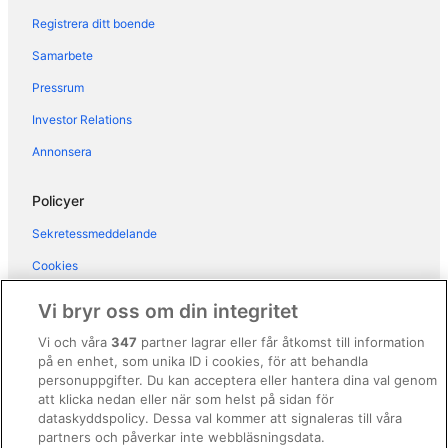
Hotell i Lazio
Registrera ditt boende
Hotell i Monti
Samarbete
Hotell i Navona
Pressrum
Hotell i närheten av Palatinen
Investor Relations
Hotell i närheten av Pantheon
Annonsera
Hotell i närheten av Piazza di Spagna
Hotell i närheten av Piazza Navona
Policyer
Hotell i Prati
Sekretessmeddelande
Hotell i Prenestino-Centocelle
Cookies
Hotell i Prenestino-Labicano
Användarvillkor
Vi bryr oss om din integritet
Hotell i Repubblica
Allmänna regler och villkor (ej för Vrbo-bokningar)
Vi och våra
347
partner lagrar eller får åtkomst till information
Hotell i Rom centrum
på en enhet, som unika ID i cookies, för att behandla
Regler och villkor för Vrbo
Hotell i Rom
personuppgifter. Du kan acceptera eller hantera dina val genom
Tillgänglighetsanpassning
att klicka nedan eller när som helst på sidan för
Hotell i Roms historiska stadsdel
dataskyddspolicy. Dessa val kommer att signaleras till våra
Juridisk information/Kontakta oss
Hotell i närheten av Spanska trappan
partners och påverkar inte webbläsningsdata.