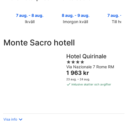
7 aug. - 8 aug.
8 aug. - 9 aug.
7 aug. - 9 
Ikväll
Imorgon kväll
Till helg
Kolla
Kolla
Kolla
priserna
priserna
priserna
i
i
i
Monte Sacro hotell
Monte
Monte
Monte
Sacro
Sacro
Sacro
för
för
inför
Hotel Quirinale
ikväll,
imorgon
helgen,
4
7
natt,
7
Via Nazionale 7 Rome RM
out
Priset
1 963 kr
aug.
8
aug.
of
är
-
aug.
-
5
23 aug. – 24 aug.
1 963 kr
8
-
9
inklusive skatter och avgifter
per
aug.
9
aug.
natt
aug.
Visa info