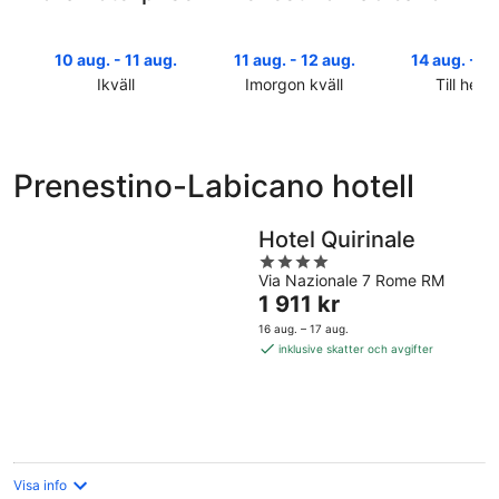
10 aug. - 11 aug.
11 aug. - 12 aug.
14 aug. - 16
Ikväll
Imorgon kväll
Till helg
Kolla
Kolla
Kolla
priserna
priserna
priserna
i
i
i
Prenestino-
Prenestino-
Prenestino
Prenestino-Labicano hotell
Labicano
Labicano
Labicano
för
för
inför
Hotel Quirinale
ikväll,
imorgon
helgen,
10
natt,
14
4
Via Nazionale 7 Rome RM
aug.
11
aug.
out
Priset
1 911 kr
-
aug.
-
of
är
11
-
16
5
16 aug. – 17 aug.
1 911 kr
aug.
12
aug.
inklusive skatter och avgifter
per
aug.
natt
Visa info