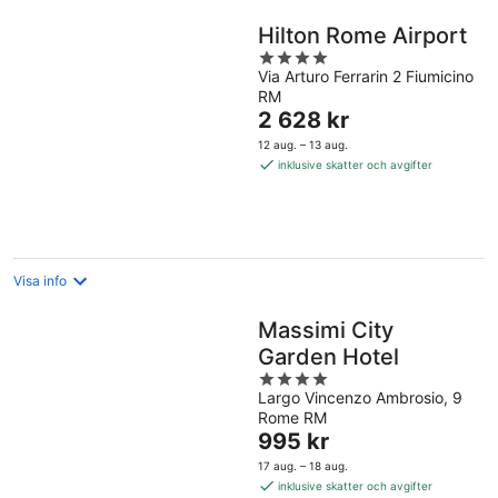
Hilton Rome Airport
4
Via Arturo Ferrarin 2 Fiumicino
out
RM
of
Priset
2 628 kr
5
är
12 aug. – 13 aug.
2 628 kr
inklusive skatter och avgifter
per
natt
Visa info
Massimi City
Garden Hotel
4
Largo Vincenzo Ambrosio, 9
out
Rome RM
of
Priset
995 kr
5
är
17 aug. – 18 aug.
995 kr
inklusive skatter och avgifter