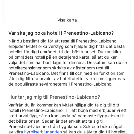
Visa karta
Var ska jag boka hotell i Prenestino-Labicano?
När du bestämt dig för att resa till Prenestino-Labicano
erbjuder MrJet olika verktyg som hjälper dig hitta det bästa
hotellet för dig i området, till det bästa priset. Du kan kika
på områdets hotell på en detaljerad karta, så att du kan
välja det som har bäst läge för din resa. Dessutom kan du se
hotellrecensioner som skrivits av gäster som rest till
Prenestino-Labicano. Det finns till och med en funktion som
låter dig filtrera urvalet av hotell utefter vilka som ligger nära
de populäraste sevärdheterna i Prenestino-Labicano.
Hur tar jag mig till Prenestino-Labicano?
Varifrån du än kommer kan MrJet hjälpa dig ta dig till ditt
hotell i Prenestino-Labicano. Till att börja med erbjuder vi ett
stort urval flyg, så du kan landa på närmaste flygplatsen till
det bästa priset. Sedan är det enkelt att ta sig till
Prenestino-Labicano från flygplatsen. Sök och boka något
av våra
hyrbilserbjudanden
så kan du själv ta dig till hotellet,