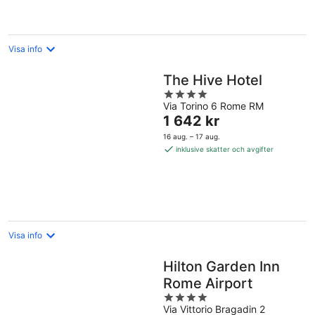
per
natt
Visa info
The Hive Hotel
4
Via Torino 6 Rome RM
out
Priset
1 642 kr
of
är
5
16 aug. – 17 aug.
1 642 kr
inklusive skatter och avgifter
per
natt
Visa info
Hilton Garden Inn
Rome Airport
4
Via Vittorio Bragadin 2
out