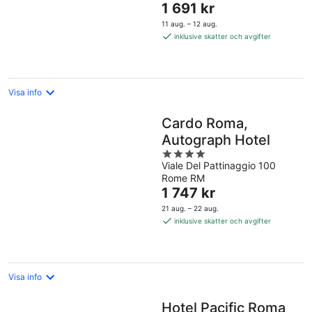
Priset
1 691 kr
5
är
11 aug. – 12 aug.
1 691 kr
inklusive skatter och avgifter
per
natt
Visa info
Cardo Roma,
Autograph Hotel
4
Viale Del Pattinaggio 100
out
Rome RM
of
Priset
1 747 kr
5
är
21 aug. – 22 aug.
1 747 kr
inklusive skatter och avgifter
per
natt
Visa info
Hotel Pacific Roma