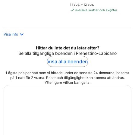
är
11 aug. – 12 aug.
2 128 kr
inklusive skatter och avgifter
per
natt
Visa info
Hittar du inte det du letar efter?
Se alla tillgängliga boenden i Prenestino-Labicano
Visa alla boenden
Lägsta pris per natt som vi hittade under de senaste 24 timmarna, baserat
på 1 natt för 2 vuxna. Priser och tillgänglighet kan komma att ändras.
Ytterligare villkor kan gälla.