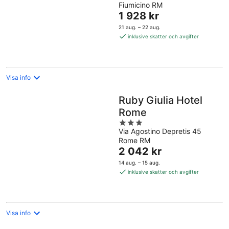
Fiumicino RM
of
Priset
1 928 kr
5
är
21 aug. – 22 aug.
1 928 kr
inklusive skatter och avgifter
per
natt
Visa info
Ruby Giulia Hotel
Rome
3
Via Agostino Depretis 45
out
Rome RM
of
Priset
2 042 kr
5
är
14 aug. – 15 aug.
2 042 kr
inklusive skatter och avgifter
per
natt
Visa info