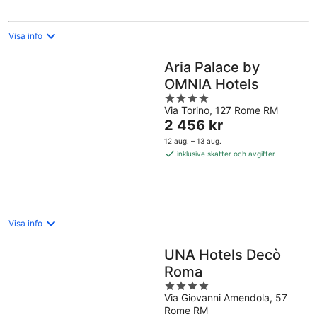
natt
Visa info
Aria Palace by
OMNIA Hotels
4
Via Torino, 127 Rome RM
out
Priset
2 456 kr
of
är
5
12 aug. – 13 aug.
2 456 kr
inklusive skatter och avgifter
per
natt
Visa info
UNA Hotels Decò
Roma
4
Via Giovanni Amendola, 57
out
Rome RM
of