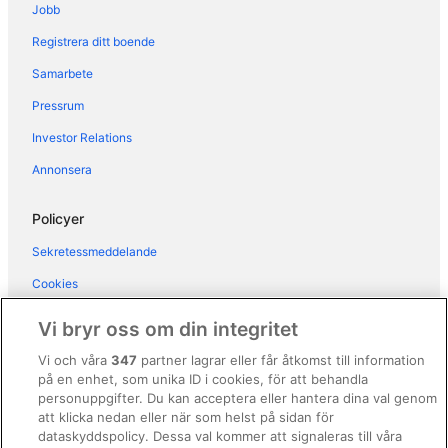
Hotell i närheten av Rome Termini station
Jobb
Hotell i La Rustica
Registrera ditt boende
Hotell i Lazio
Samarbete
Hotell i Monte Sacro
Pressrum
Hotell i Monti
Investor Relations
Hotell i Navona
Annonsera
Hotell i Ostiense
Hotell i närheten av Palatinen
Policyer
Hotell i närheten av Pantheon
Sekretessmeddelande
Hotell i närheten av Piazza di Spagna
Cookies
Hotell i närheten av Piazza Navona
Användarvillkor
Vi bryr oss om din integritet
Hotell i Portuense
Allmänna regler och villkor (ej för Vrbo-bokningar)
Vi och våra
347
partner lagrar eller får åtkomst till information
Hotell i Prati
på en enhet, som unika ID i cookies, för att behandla
Regler och villkor för Vrbo
Hotell i Prenestino-Centocelle
personuppgifter. Du kan acceptera eller hantera dina val genom
Tillgänglighetsanpassning
att klicka nedan eller när som helst på sidan för
Hotell i Repubblica
dataskyddspolicy. Dessa val kommer att signaleras till våra
Juridisk information/Kontakta oss