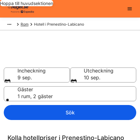
Hoppa till huvudsektionen
Rom
Hotell i Prenestino-Labicano
Billiga hotell i Prenestino-
Labicano - 16755 att välja från
Hotell från 754 kr
Incheckning
Utcheckning
9 sep.
10 sep.
Gäster
1 rum, 2 gäster
Sök
Kolla hotellpriser i Prenestino-Labicano