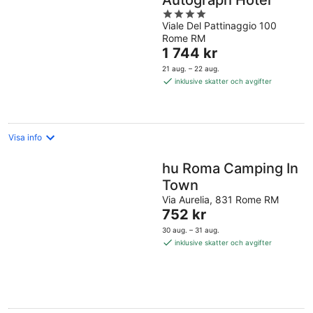
Autograph Hotel
4
Viale Del Pattinaggio 100
out
Rome RM
of
Priset
1 744 kr
5
är
21 aug. – 22 aug.
1 744 kr
inklusive skatter och avgifter
per
natt
Visa info
hu Roma Camping In
Town
Via Aurelia, 831 Rome RM
Priset
752 kr
är
30 aug. – 31 aug.
752 kr
inklusive skatter och avgifter
per
natt