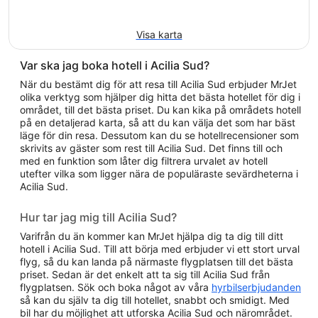
Visa karta
Var ska jag boka hotell i Acilia Sud?
När du bestämt dig för att resa till Acilia Sud erbjuder MrJet
olika verktyg som hjälper dig hitta det bästa hotellet för dig i
området, till det bästa priset. Du kan kika på områdets hotell
på en detaljerad karta, så att du kan välja det som har bäst
läge för din resa. Dessutom kan du se hotellrecensioner som
skrivits av gäster som rest till Acilia Sud. Det finns till och
med en funktion som låter dig filtrera urvalet av hotell
utefter vilka som ligger nära de populäraste sevärdheterna i
Acilia Sud.
Hur tar jag mig till Acilia Sud?
Varifrån du än kommer kan MrJet hjälpa dig ta dig till ditt
hotell i Acilia Sud. Till att börja med erbjuder vi ett stort urval
flyg, så du kan landa på närmaste flygplatsen till det bästa
priset. Sedan är det enkelt att ta sig till Acilia Sud från
flygplatsen. Sök och boka något av våra
hyrbilserbjudanden
så kan du själv ta dig till hotellet, snabbt och smidigt. Med
bil har du möjlighet att utforska Acilia Sud och närområdet.