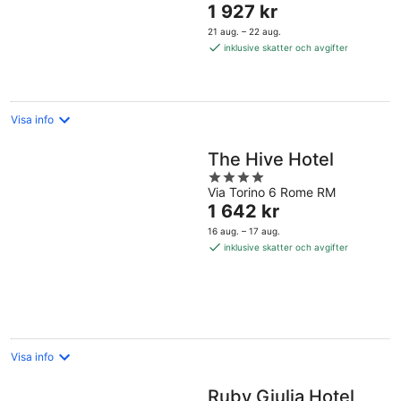
Priset
1 927 kr
5
är
21 aug. – 22 aug.
1 927 kr
inklusive skatter och avgifter
per
natt
Visa info
The Hive Hotel
4
Via Torino 6 Rome RM
out
Priset
1 642 kr
of
är
5
16 aug. – 17 aug.
1 642 kr
inklusive skatter och avgifter
per
natt
Visa info
Ruby Giulia Hotel