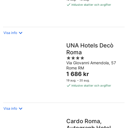
2 452 kr
inklusive skatter och avgifter
per
natt
Visa info
UNA Hotels Decò
Roma
4
Via Giovanni Amendola, 57
out
Rome RM
of
Priset
1 686 kr
5
är
19 aug. – 20 aug.
1 686 kr
inklusive skatter och avgifter
per
natt
Visa info
Cardo Roma,