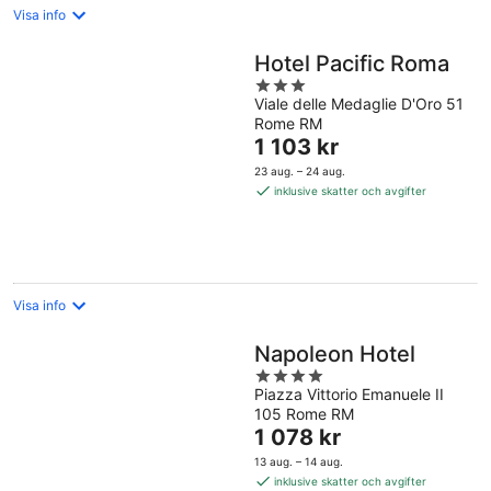
Visa info
Hotel Pacific Roma
3
Viale delle Medaglie D'Oro 51
out
Rome RM
of
Priset
1 103 kr
5
är
23 aug. – 24 aug.
1 103 kr
inklusive skatter och avgifter
per
natt
Visa info
Napoleon Hotel
4
Piazza Vittorio Emanuele II
out
105 Rome RM
of
Priset
1 078 kr
5
är
13 aug. – 14 aug.
1 078 kr
inklusive skatter och avgifter