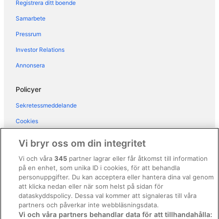
Registrera ditt boende
Hotell i Lazio
Samarbete
Hotell i Lido di Ostia
Pressrum
Hotell i Monteverde Nuovo
Investor Relations
Hotell i Monti
Annonsera
Hotell i Navona
Hotell i Ostia Antica
Policyer
Hotell i Ostiense
Sekretessmeddelande
Hotell i närheten av Palatinen
Cookies
Hotell i närheten av Pantheon
Användarvillkor
Vi bryr oss om din integritet
Hotell i närheten av Piazza di Spagna
Allmänna regler och villkor (ej för Vrbo-bokningar)
Vi och våra
345
partner lagrar eller får åtkomst till information
Hotell i närheten av Piazza Navona
på en enhet, som unika ID i cookies, för att behandla
Regler och villkor för Vrbo
Hotell i Portuense
personuppgifter. Du kan acceptera eller hantera dina val genom
Tillgänglighetsanpassning
att klicka nedan eller när som helst på sidan för
Hotell i Primavalle
dataskyddspolicy. Dessa val kommer att signaleras till våra
Juridisk information/Kontakta oss
Hotell i Rom centrum
partners och påverkar inte webbläsningsdata.
Vi och våra partners behandlar data för att tillhandahålla:
Riktlinjer för innehåll och anmäla innehåll