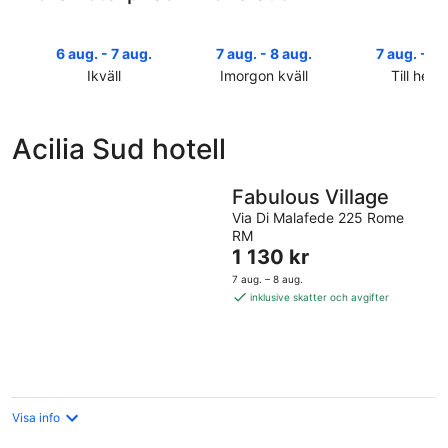
6 aug. - 7 aug.
7 aug. - 8 aug.
7 aug. - 9 
Ikväll
Imorgon kväll
Till helg
Kolla
Kolla
Kolla
priserna
priserna
priserna
i
i
i
Acilia Sud hotell
Acilia
Acilia
Acilia
Sud
Sud
Sud
för
för
inför
Fabulous Village
ikväll,
imorgon
helgen,
Via Di Malafede 225 Rome
6
natt,
7
RM
aug.
7
Priset
aug.
1 130 kr
-
aug.
är
-
7 aug. – 8 aug.
7
-
1 130 kr
9
inklusive skatter och avgifter
aug.
8
per
aug.
aug.
natt
Visa info