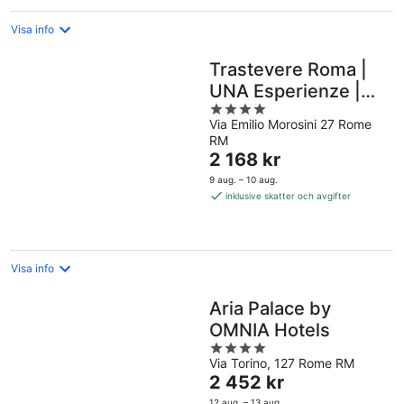
Visa info
Trastevere Roma |
UNA Esperienze |
4
Preferred Hotels
Via Emilio Morosini 27 Rome
out
and Resorts
RM
of
Priset
2 168 kr
5
är
9 aug. – 10 aug.
2 168 kr
inklusive skatter och avgifter
per
natt
Visa info
Aria Palace by
OMNIA Hotels
4
Via Torino, 127 Rome RM
out
Priset
2 452 kr
of
är
5
12 aug. – 13 aug.