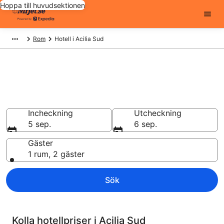
Hoppa till huvudsektionen
Rom
Hotell i Acilia Sud
Billiga hotell i Acilia Sud -
16496 att välja från
Hotell från 752 kr
Incheckning
Utcheckning
5 sep.
6 sep.
Gäster
1 rum, 2 gäster
Sök
Kolla hotellpriser i Acilia Sud