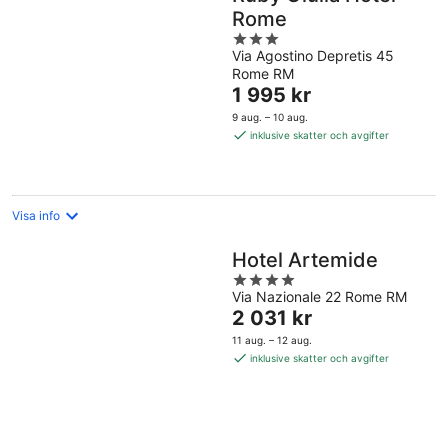
Rome
3
Via Agostino Depretis 45
out
Rome RM
of
Priset
1 995 kr
5
är
9 aug. – 10 aug.
1 995 kr
inklusive skatter och avgifter
per
natt
Visa info
Hotel Artemide
4
Via Nazionale 22 Rome RM
out
Priset
2 031 kr
of
är
5
11 aug. – 12 aug.
2 031 kr
inklusive skatter och avgifter
per
natt