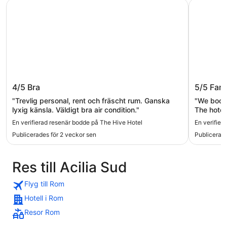
The Hive Hotel
Massimi C
The Hive Hotel
Massimi
4/5
Bra
5/5
Fant
"Trevlig personal, rent och fräscht rum. Ganska
"We booke
lyxig känsla. Väldigt bra air condition."
The hotel
station wh
En verifierad resenär bodde på The Hive Hotel
En verifier
Publicerades för 2 veckor sen
Publicerade
Res till Acilia Sud
Flyg till Rom
Hotell i Rom
Resor Rom