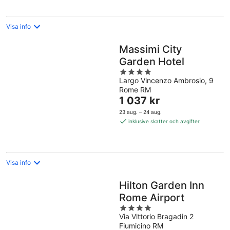
Visa info
Massimi City
Garden Hotel
4
Largo Vincenzo Ambrosio, 9
out
Rome RM
of
Priset
1 037 kr
5
är
23 aug. – 24 aug.
1 037 kr
inklusive skatter och avgifter
per
natt
Visa info
Hilton Garden Inn
Rome Airport
4
Via Vittorio Bragadin 2
out
Fiumicino RM
of