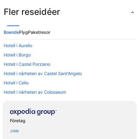
Fler reseidéer
Boende
Flyg
Paketresor
Hotell i Aurelio
Hotell i Borgo
Hotell i Castel Porziano
Hotell i närheten av Castel Sant'Angelo
Hotell i Celio
Hotell i närheten av Colosseum
5-Stjärniga hotell i Trastevere
Hotell i Focene
Hotell i Fiumicino
Företag
Hotell i Pomezia
Jobb
Hotell i Rom