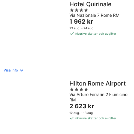
Hotel Quirinale
4
Via Nazionale 7 Rome RM
out
Priset
1 962 kr
of
är
5
23 aug. – 24 aug.
1 962 kr
inklusive skatter och avgifter
per
natt
Visa info
Hilton Rome Airport
4
Via Arturo Ferrarin 2 Fiumicino
out
RM
of
Priset
2 623 kr
5
är
12 aug. – 13 aug.
2 623 kr
inklusive skatter och avgifter
per
natt