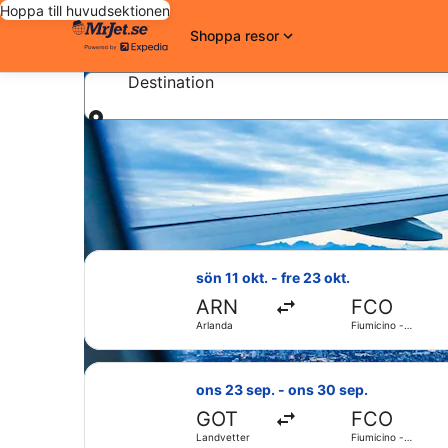
Hoppa till huvudsektionen
Shoppa resor
Destination
Destination
MrJet.se
Flyg
Italien
Lazio
Flyg till Rom
Billiga tur och retur flyg til
Priser som hittats under de senaste 7 dagarna. P
Välj flyg med Norwegian Air Sweden, 
sön 11 okt. - fre 23 okt.
ARN
FCO
Arlanda
Fiumicino -
Leonardo da
Vinci Intl.
Välj flyg med Lufthansa, med avresa
ons 23 sep. - ons 30 sep.
GOT
FCO
Landvetter
Fiumicino -