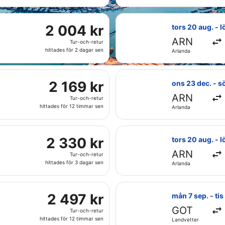
och-
sen
retur,
ed avresa tors 29 okt. från Landvetter till Fiumicino - Leona
hittades
Välj flyg med Sw
2
2 004 kr
tors 20 aug. - l
för
004 kr
ARN
12
Tur-och-retur
Tur-
timmar
hittades för 2 dagar sen
Arlanda
och-
sen
retur,
 avresa ons 23 sep. från Landvetter till Fiumicino - Leonardo
hittades
Välj flyg med Cr
2
2 169 kr
ons 23 dec. - s
för
169 kr
ARN
2
Tur-och-retur
Tur-
dagar
hittades för 12 timmar sen
Arlanda
och-
sen
retur,
 9 sep. från Arlanda till Fiumicino - Leonardo da Vinci Intl.
hittades
Välj flyg med Au
2
2 330 kr
tors 20 aug. - l
för
330 kr
ARN
12
Tur-och-retur
Tur-
timmar
hittades för 3 dagar sen
Arlanda
och-
sen
retur,
 fre 25 sep. från Landvetter till Fiumicino - Leonardo da Vinc
hittades
Välj flyg med KL
2
2 497 kr
mån 7 sep. - tis
för
497 kr
GOT
3
Tur-och-retur
Tur-
dagar
hittades för 12 timmar sen
Landvetter