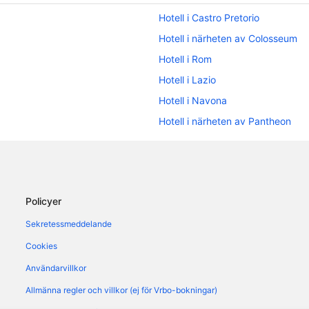
Hotell i Castro Pretorio
Hotell i närheten av Colosseum
Hotell i Rom
Hotell i Lazio
Hotell i Navona
Hotell i närheten av Pantheon
Hotell i närheten av Piazza Navo
Hotell i Repubblica
Hotell i Rom
Policyer
Hotell i Trastevere
Sekretessmeddelande
Cookies
Användarvillkor
Allmänna regler och villkor (ej för Vrbo-bokningar)