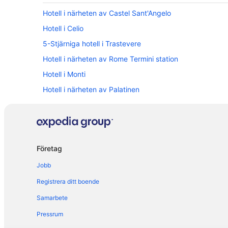
Hotell i närheten av Castel Sant'Angelo
Hotell i Celio
5-Stjärniga hotell i Trastevere
Hotell i närheten av Rome Termini station
Hotell i Monti
Hotell i närheten av Palatinen
Hotell i närheten av Piazza di Spagna
Hotell i Prati
Hotell i Rom centrum
Företag
Hotell i Roms historiska stadsdel
Jobb
Hotell i närheten av Trevifontänen
Registrera ditt boende
Samarbete
Pressrum