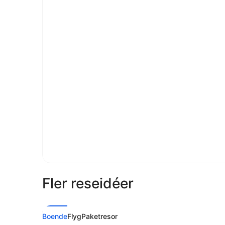
Fler reseidéer
Boende
Flyg
Paketresor