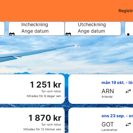
Registr
Incheckning
Utcheckning
Ange datum
Ange datum
l Rom
riser och tillgänglighet kan komma att ändras. Ytterligare vi
med avresa sön 11 okt. från Arlanda till Fiumicino - Leonard
Välj flyg med Sc
1
1 251 kr
mån 19 okt. - lö
251 kr
ARN
Tur-och-retur
Tur-
hittades för 6 dagar sen
Arlanda
och-
retur,
 ons 23 sep. från Landvetter till Fiumicino - Leonardo da Vin
hittades
Välj flyg med Lu
1
1 870 kr
ons 23 sep. - o
för
870 kr
GOT
6
Tur-och-retur
Tur-
dagar
hittades för 12 timmar sen
Landvetter