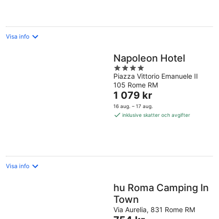
natt
Visa info
Napoleon Hotel
4
Piazza Vittorio Emanuele II
out
105 Rome RM
of
Priset
1 079 kr
5
är
16 aug. – 17 aug.
1 079 kr
inklusive skatter och avgifter
per
natt
Visa info
hu Roma Camping In
Town
Via Aurelia, 831 Rome RM
Priset