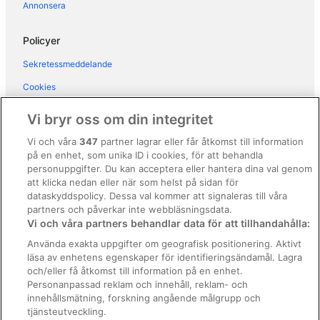
Annonsera
Hotell i närheten av Pantheon
Hotell i närheten av Piazza di Spagna
Policyer
Hotell i närheten av Piazza Navona
Sekretessmeddelande
Hotell i Portuense
Cookies
Hotell i Prati
Användarvillkor
Vi bryr oss om din integritet
Hotell i Prenestino-Labicano
Allmänna regler och villkor (ej för Vrbo-bokningar)
Vi och våra
347
partner lagrar eller får åtkomst till information
Hotell i Primavalle
på en enhet, som unika ID i cookies, för att behandla
Regler och villkor för Vrbo
Hotell i Repubblica
personuppgifter. Du kan acceptera eller hantera dina val genom
Tillgänglighetsanpassning
att klicka nedan eller när som helst på sidan för
Hotell i Rom centrum
dataskyddspolicy. Dessa val kommer att signaleras till våra
Juridisk information/Kontakta oss
Hotell i Roms historiska stadsdel
partners och påverkar inte webbläsningsdata.
Vi och våra partners behandlar data för att tillhandahålla:
Riktlinjer för innehåll och anmäla innehåll
Hotell i närheten av Spanska trappan
Använda exakta uppgifter om geografisk positionering. Aktivt
Hotell i Trastevere
läsa av enhetens egenskaper för identifieringsändamål. Lagra
Hjälp
och/eller få åtkomst till information på en enhet.
Hotell i närheten av Trevifontänen
Kontakta oss
Personanpassad reklam och innehåll, reklam- och
Hotell i Vatikanen
innehållsmätning, forskning angående målgrupp och
Avboka eller ändra din bokning
tjänsteutveckling.
Hotell i närheten av Villa Borghese