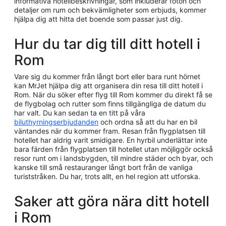
informativa hotellbeskrivningar, som inkluderar foton och
detaljer om rum och bekvämligheter som erbjuds, kommer
hjälpa dig att hitta det boende som passar just dig.
Hur du tar dig till ditt hotell i
Rom
Vare sig du kommer från långt bort eller bara runt hörnet
kan MrJet hjälpa dig att organisera din resa till ditt hotell i
Rom. När du söker efter flyg till Rom kommer du direkt få se
de flygbolag och rutter som finns tillgängliga de datum du
har valt. Du kan sedan ta en titt på våra
biluthyrningserbjudanden
och ordna så att du har en bil
väntandes när du kommer fram. Resan från flygplatsen till
hotellet har aldrig varit smidigare. En hyrbil underlättar inte
bara färden från flygplatsen till hotellet utan möjliggör också
resor runt om i landsbygden, till mindre städer och byar, och
kanske till små restauranger långt bort från de vanliga
turiststråken. Du har, trots allt, en hel region att utforska.
Saker att göra nära ditt hotell
i Rom