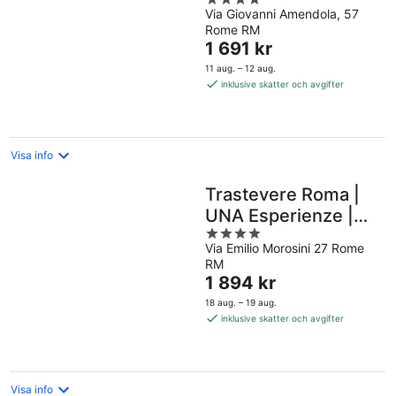
Via Giovanni Amendola, 57
out
Rome RM
of
Priset
1 691 kr
5
är
11 aug. – 12 aug.
1 691 kr
inklusive skatter och avgifter
per
natt
Visa info
Trastevere Roma |
UNA Esperienze |
4
Preferred Hotels
Via Emilio Morosini 27 Rome
out
and Resorts
RM
of
Priset
1 894 kr
5
är
18 aug. – 19 aug.
1 894 kr
inklusive skatter och avgifter
per
natt
Visa info