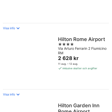
per
natt
Visa info
Hilton Rome Airport
4
Via Arturo Ferrarin 2 Fiumicino
out
RM
of
Priset
2 628 kr
5
är
11 aug. – 12 aug.
2 628 kr
inklusive skatter och avgifter
per
natt
Visa info
Hilton Garden Inn
Rome Airport