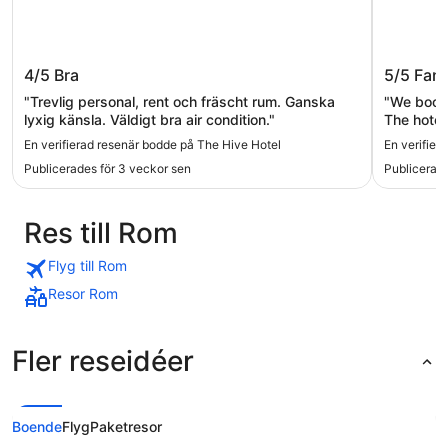
The Hive Hotel
Massimi
4/5
Bra
5/5
Fant
"Trevlig personal, rent och fräscht rum. Ganska
"We booke
lyxig känsla. Väldigt bra air condition."
The hotel
station wh
En verifierad resenär bodde på The Hive Hotel
En verifier
Publicerades för 3 veckor sen
Publicerade
Res till Rom
Flyg till Rom
Resor Rom
Fler reseidéer
Boende
Flyg
Paketresor