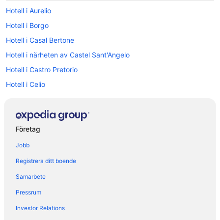
Hotell i Aurelio
Hotell i Borgo
Hotell i Casal Bertone
Hotell i närheten av Castel Sant'Angelo
Hotell i Castro Pretorio
Hotell i Celio
Hotell i närheten av Colosseum
Hotell i Rom
Hotell i närheten av Rome Termini station
Företag
Hotell i Lazio
Jobb
Hotell i Monteverde Nuovo
Registrera ditt boende
Hotell i Monti
Samarbete
Hotell i Navona
Pressrum
Hotell i Ostiense
Investor Relations
Hotell i närheten av Palatinen