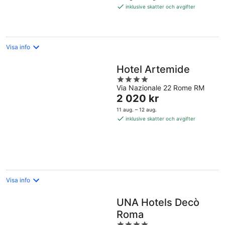
2 042 kr
inklusive skatter och avgifter
per
natt
Visa info
Hotel Artemide
4
Via Nazionale 22 Rome RM
out
Priset
2 020 kr
of
är
5
11 aug. – 12 aug.
2 020 kr
inklusive skatter och avgifter
per
natt
Visa info
UNA Hotels Decò
Roma
4