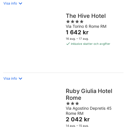
Visa info
The Hive Hotel
4
Via Torino 6 Rome RM
out
Priset
1 642 kr
of
är
5
16 aug. – 17 aug.
1 642 kr
inklusive skatter och avgifter
per
natt
Visa info
Ruby Giulia Hotel
Rome
3
Via Agostino Depretis 45
out
Rome RM
of
Priset
2 042 kr
5
är
14 aug. – 15 aug.