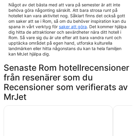
Något av det bästa med att vara på semester är att inte
behöva göra någonting särskilt. Att bara strosa runt på
hotellet kan vara aktivitet nog. Såklart finns det också gott
om saker att se i Rom, så om du behöver inspiration kan du
spana in vårt verktyg för
saker att göra
. Det kommer hjälpa
dig hitta de attraktioner och sevärdheter nära ditt hotell i
Rom. Så vare sig du är ute efter att bara vandra runt och
upptäcka området på egen hand, utforska kulturella
landmärken eller hitta någonstans du kan ta hela familjen
kan MrJet hjälpa dig.
Senaste Rom hotellrecensioner
från resenärer som du
Recensioner som verifierats av
MrJet
The Hive Hotel
Massimi C