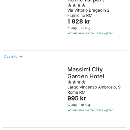
4
Via Vittorio Bragadin 2
out
Fiumicino RM
of
Priset
1 928 kr
5
är
21 aug. – 22 aug.
1 928 kr
inklusive skatter och avgifter
per
natt
Visa info
Massimi City
Garden Hotel
4
Largo Vincenzo Ambrosio, 9
out
Rome RM
of
Priset
995 kr
5
är
17 aug. – 18 aug.
995 kr
inklusive skatter och avgifter
per
natt