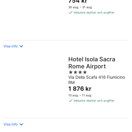
754 kr
är
30 aug. – 31 aug.
754 kr
inklusive skatter och avgifter
per
natt
Visa info
Hotel Isola Sacra
Rome Airport
4
Via Della Scafa 416 Fiumicino
out
RM
of
Priset
1 876 kr
5
är
10 aug. – 11 aug.
1 876 kr
inklusive skatter och avgifter
per
natt
Visa info