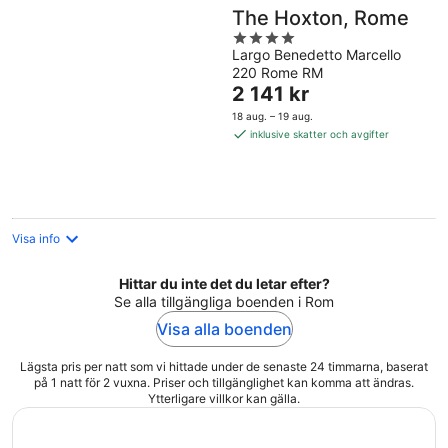
The Hoxton, Rome
4
Largo Benedetto Marcello
out
220 Rome RM
of
Priset
2 141 kr
5
är
18 aug. – 19 aug.
2 141 kr
inklusive skatter och avgifter
per
natt
Visa info
Hittar du inte det du letar efter?
Se alla tillgängliga boenden i Rom
Visa alla boenden
Lägsta pris per natt som vi hittade under de senaste 24 timmarna, baserat
på 1 natt för 2 vuxna. Priser och tillgänglighet kan komma att ändras.
Ytterligare villkor kan gälla.