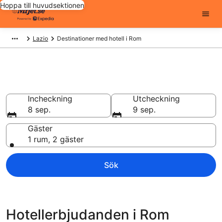
Hoppa till huvudsektionen
Lazio
Destinationer med hotell i Rom
Boka billiga Rom hotell
Incheckning
Utcheckning
8 sep.
9 sep.
Gäster
1 rum, 2 gäster
Sök
Hotellerbjudanden i Rom