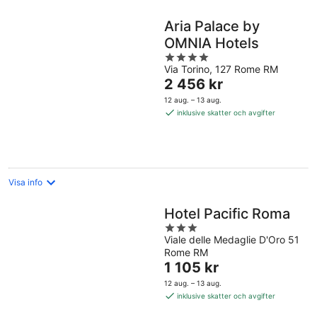
Aria Palace by
OMNIA Hotels
4
Via Torino, 127 Rome RM
out
Priset
2 456 kr
of
är
5
12 aug. – 13 aug.
2 456 kr
inklusive skatter och avgifter
per
natt
Visa info
Hotel Pacific Roma
3
Viale delle Medaglie D'Oro 51
out
Rome RM
of
Priset
1 105 kr
5
är
12 aug. – 13 aug.
1 105 kr
inklusive skatter och avgifter
per