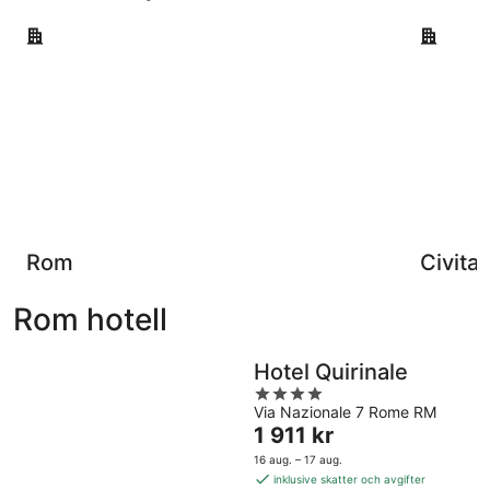
Rom
Civitavec
Rom
Civita
Rom hotell
Hotel Quirinale
4
Via Nazionale 7 Rome RM
out
Priset
1 911 kr
of
är
5
16 aug. – 17 aug.
1 911 kr
inklusive skatter och avgifter