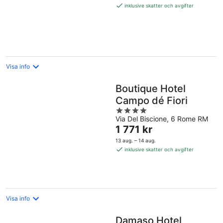
1 522 kr
inklusive skatter och avgifter
per
natt
Visa info
Boutique Hotel
Campo dé Fiori
4
Via Del Biscione, 6 Rome RM
out
Priset
1 771 kr
of
är
5
13 aug. – 14 aug.
1 771 kr
inklusive skatter och avgifter
per
natt
Visa info
Damaso Hotel