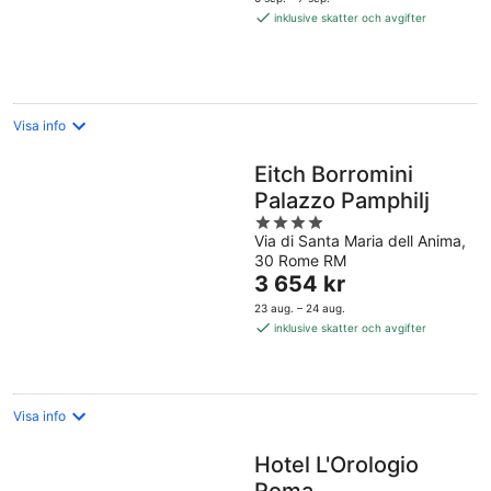
6 940 kr
inklusive skatter och avgifter
per
natt
Visa info
Eitch Borromini
Palazzo Pamphilj
4
Via di Santa Maria dell Anima,
out
30 Rome RM
of
Priset
3 654 kr
5
är
23 aug. – 24 aug.
3 654 kr
inklusive skatter och avgifter
per
natt
Visa info
Hotel L'Orologio