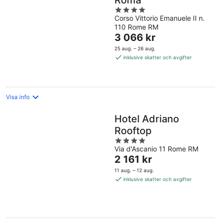
Roma
4
Corso Vittorio Emanuele II n.
out
110 Rome RM
of
Priset
3 066 kr
5
är
25 aug. – 26 aug.
3 066 kr
inklusive skatter och avgifter
per
natt
Visa info
Hotel Adriano
Rooftop
4
Via d'Ascanio 11 Rome RM
out
Priset
2 161 kr
of
är
5
11 aug. – 12 aug.
2 161 kr
inklusive skatter och avgifter
per
natt