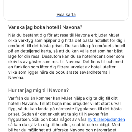
Visa karta
Var ska jag boka hotell i Navona?
När du bestämt dig för att resa till Navona erbjuder MrJet
olika verktyg som hjälper dig hitta det bästa hotellet för dig i
området, till det bästa priset. Du kan kika på områdets hotell
på en detaljerad karta, så att du kan välja det som har bäst
läge för din resa. Dessutom kan du se hotellrecensioner som
skrivits av gäster som rest till Navona. Det finns till och med
en funktion som låter dig filtrera urvalet av hotell utefter
vilka som ligger nära de populäraste sevärdheterna i
Navona.
Hur tar jag mig till Navona?
Varifrån du än kommer kan MrJet hjälpa dig ta dig till ditt
hotell i Navona. Till att börja med erbjuder vi ett stort urval
flyg, så du kan landa på närmaste flygplatsen till det bästa
priset. Sedan är det enkelt att ta sig till Navona från
flygplatsen. Sök och boka något av våra
hyrbilserbjudanden
så kan du själv ta dig till hotellet, snabbt och smidigt. Med
bil har du möjlighet att utforska Navona och närområdet.