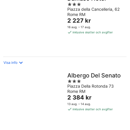
3
Piazza della Cancelleria, 62
out
Rome RM
of
Priset
2 227 kr
5
är
16 aug. – 17 aug.
2 227 kr
inklusive skatter och avgifter
per
natt
Visa info
Albergo Del Senato
3
Piazza Della Rotonda 73
out
Rome RM
of
Priset
2 384 kr
5
är
13 aug. – 14 aug.
2 384 kr
inklusive skatter och avgifter
per
natt