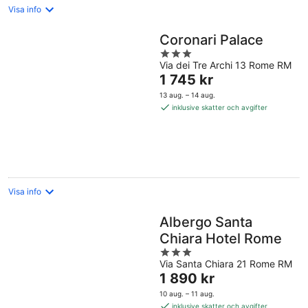
Visa info
Coronari Palace
3
Via dei Tre Archi 13 Rome RM
out
Priset
1 745 kr
of
är
5
13 aug. – 14 aug.
1 745 kr
inklusive skatter och avgifter
per
natt
Visa info
Albergo Santa
Chiara Hotel Rome
3
Via Santa Chiara 21 Rome RM
out
Priset
1 890 kr
of
är
5
10 aug. – 11 aug.
1 890 kr
inklusive skatter och avgifter