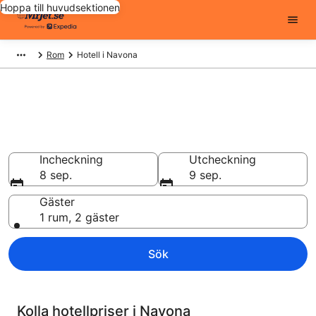
Hoppa till huvudsektionen
Rom
Hotell i Navona
Billiga hotell i Navona - 1319 att
välja från
Hotell från 1 469 kr
Incheckning
Utcheckning
8 sep.
9 sep.
Gäster
1 rum, 2 gäster
Sök
Kolla hotellpriser i Navona