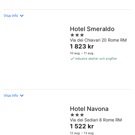
natt
Visa info
Hotel Smeraldo
3
Via dei Chiavari 20 Rome RM
out
Priset
1 823 kr
of
är
5
10 aug. – 11 aug.
1 823 kr
inklusive skatter och avgifter
per
natt
Visa info
Hotel Navona
3
Via dei Sediari 8 Rome RM
out
Priset
1 522 kr
of
är
5
12 aug. – 13 aug.