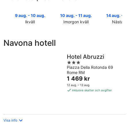
9 aug. - 10 aug.
10 aug. - 11 aug.
14 aug. - 16
Ikväll
Imorgon kväll
Nästa he
Kolla
Kolla
Kolla
priserna
priserna
priserna
i
i
i
Navona hotell
Navona
Navona
Navona
för
för
inför
ikväll,
imorgon
nästa
Hotel Abruzzi
9
natt,
helg,
3
aug.
10
14
Piazza Della Rotonda 69
out
Rome RM
-
aug.
aug.
of
Priset
1 469 kr
10
-
-
5
är
aug.
11
16
12 aug. – 13 aug.
1 469 kr
aug.
aug.
inklusive skatter och avgifter
per
natt
Visa info