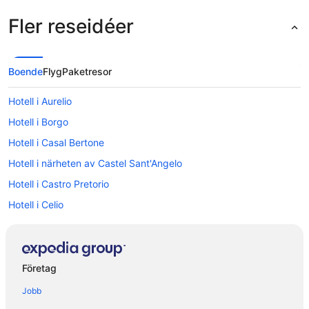
Fler reseidéer
Boende
Flyg
Paketresor
Hotell i Aurelio
Hotell i Borgo
Hotell i Casal Bertone
Hotell i närheten av Castel Sant'Angelo
Hotell i Castro Pretorio
Hotell i Celio
Hotell i närheten av Colosseum
Hotell i Rom
Hotell i närheten av Rome Termini station
Företag
Hotell i Lazio
Jobb
Hotell i Monteverde Nuovo