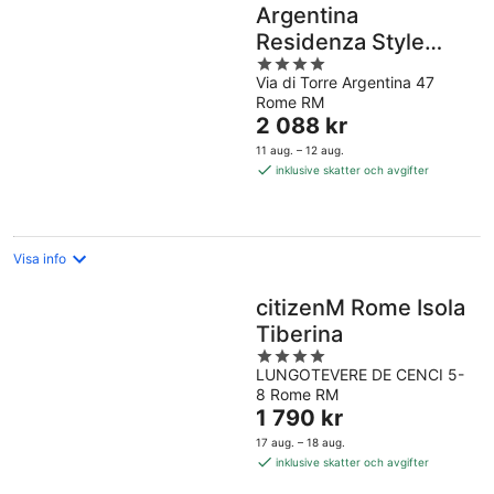
Argentina
Residenza Style
4
Hotel
Via di Torre Argentina 47
out
Rome RM
of
Priset
2 088 kr
5
är
11 aug. – 12 aug.
2 088 kr
inklusive skatter och avgifter
per
natt
Visa info
citizenM Rome Isola
Tiberina
4
LUNGOTEVERE DE CENCI 5-
out
8 Rome RM
of
Priset
1 790 kr
5
är
17 aug. – 18 aug.
1 790 kr
inklusive skatter och avgifter
per