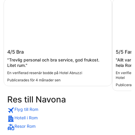
Hotel Abruzzi
Argentina
Hotel Abruzzi
Argenti
4/5
Bra
5/5
Fant
"Trevlig personal och bra service, god frukost.
"Allt var 
Litet rum."
hela Rom.
var också
En verifierad resenär bodde på Hotel Abruzzi
En verifier
hjälpsamm
Hotel
Publicerades för 4 månader sen
Publicerad
Res till Navona
Flyg till Rom
Hotell i Rom
Resor Rom