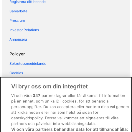
Registrera ditt boende
Hotell i Monti
Samarbete
Hotell i Ostiense
Pressrum
Hotell i närheten av Palatinen
Investor Relations
Hotell i närheten av Pantheon
Annonsera
Hotell i närheten av Piazza di Spagna
Hotell i närheten av Piazza Navona
Policyer
Hotell i Portuense
Sekretessmeddelande
Hotell i Prati
Cookies
Hotell i Prenestino-Labicano
Användarvillkor
Vi bryr oss om din integritet
Hotell i Primavalle
Allmänna regler och villkor (ej för Vrbo-bokningar)
Vi och våra
347
partner lagrar eller får åtkomst till information
Hotell i Repubblica
på en enhet, som unika ID i cookies, för att behandla
Regler och villkor för Vrbo
Hotell i Rom centrum
personuppgifter. Du kan acceptera eller hantera dina val genom
Tillgänglighetsanpassning
att klicka nedan eller när som helst på sidan för
Hotell i Rom
dataskyddspolicy. Dessa val kommer att signaleras till våra
Juridisk information/Kontakta oss
Hotell i Roms historiska stadsdel
partners och påverkar inte webbläsningsdata.
Vi och våra partners behandlar data för att tillhandahålla:
Riktlinjer för innehåll och anmäla innehåll