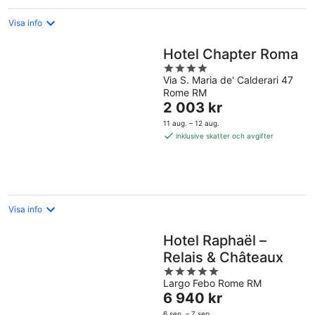
Visa info
Hotel Chapter Roma
4
Via S. Maria de' Calderari 47
out
Rome RM
of
Priset
2 003 kr
5
är
11 aug. – 12 aug.
2 003 kr
inklusive skatter och avgifter
per
natt
Visa info
Hotel Raphaël –
Relais & Châteaux
5
Largo Febo Rome RM
out
Priset
6 940 kr
of
är
5
6 sep. – 7 sep.