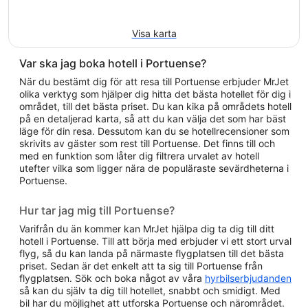
Visa karta
Var ska jag boka hotell i Portuense?
När du bestämt dig för att resa till Portuense erbjuder MrJet
olika verktyg som hjälper dig hitta det bästa hotellet för dig i
området, till det bästa priset. Du kan kika på områdets hotell
på en detaljerad karta, så att du kan välja det som har bäst
läge för din resa. Dessutom kan du se hotellrecensioner som
skrivits av gäster som rest till Portuense. Det finns till och
med en funktion som låter dig filtrera urvalet av hotell
utefter vilka som ligger nära de populäraste sevärdheterna i
Portuense.
Hur tar jag mig till Portuense?
Varifrån du än kommer kan MrJet hjälpa dig ta dig till ditt
hotell i Portuense. Till att börja med erbjuder vi ett stort urval
flyg, så du kan landa på närmaste flygplatsen till det bästa
priset. Sedan är det enkelt att ta sig till Portuense från
flygplatsen. Sök och boka något av våra
hyrbilserbjudanden
så kan du själv ta dig till hotellet, snabbt och smidigt. Med
bil har du möjlighet att utforska Portuense och närområdet.