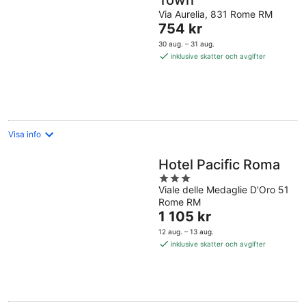
Town
Via Aurelia, 831 Rome RM
Priset
754 kr
är
30 aug. – 31 aug.
754 kr
inklusive skatter och avgifter
per
natt
Visa info
Hotel Pacific Roma
3
Viale delle Medaglie D'Oro 51
out
Rome RM
of
Priset
1 105 kr
5
är
12 aug. – 13 aug.
1 105 kr
inklusive skatter och avgifter
per
natt