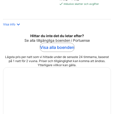
1 876 kr
inklusive skatter och avgifter
per
natt
Visa info
Hittar du inte det du letar efter?
Se alla tillgängliga boenden i Portuense
Visa alla boenden
Lägsta pris per natt som vi hittade under de senaste 24 timmarna, baserat
på 1 natt för 2 vuxna. Priser och tillgänglighet kan komma att ändras.
Ytterligare villkor kan gälla.