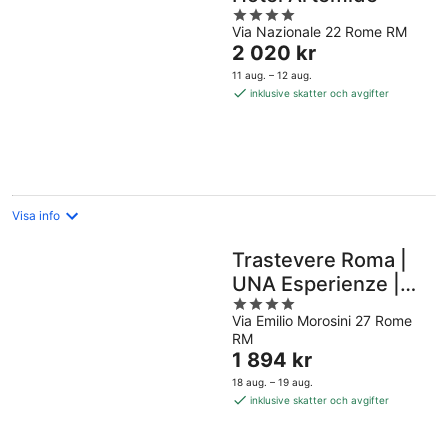
4
Via Nazionale 22 Rome RM
out
Priset
2 020 kr
of
är
5
11 aug. – 12 aug.
2 020 kr
inklusive skatter och avgifter
per
natt
Visa info
Trastevere Roma |
UNA Esperienze |
4
Preferred Hotels
Via Emilio Morosini 27 Rome
out
and Resorts
RM
of
Priset
1 894 kr
5
är
18 aug. – 19 aug.
1 894 kr
inklusive skatter och avgifter
per
natt