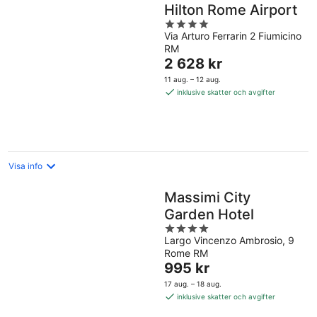
Hilton Rome Airport
4
Via Arturo Ferrarin 2 Fiumicino
out
RM
of
Priset
2 628 kr
5
är
11 aug. – 12 aug.
2 628 kr
inklusive skatter och avgifter
per
natt
Visa info
Massimi City
Garden Hotel
4
Largo Vincenzo Ambrosio, 9
out
Rome RM
of
Priset
995 kr
5
är
17 aug. – 18 aug.
995 kr
inklusive skatter och avgifter
per