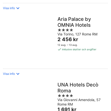
Visa info
Aria Palace by
OMNIA Hotels
4
Via Torino, 127 Rome RM
out
Priset
2 456 kr
of
är
5
12 aug. – 13 aug.
2 456 kr
inklusive skatter och avgifter
per
natt
Visa info
UNA Hotels Decò
Roma
4
Via Giovanni Amendola, 57
out
Rome RM
of
Priset
1 691 kr
5