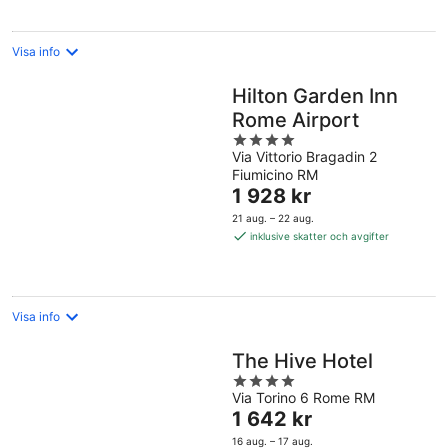
natt
Visa info
Hilton Garden Inn
Rome Airport
4
Via Vittorio Bragadin 2
out
Fiumicino RM
of
Priset
1 928 kr
5
är
21 aug. – 22 aug.
1 928 kr
inklusive skatter och avgifter
per
natt
Visa info
The Hive Hotel
4
Via Torino 6 Rome RM
out
Priset
1 642 kr
of
är
5
16 aug. – 17 aug.