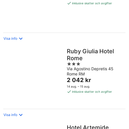
1 642 kr
inklusive skatter och avgifter
per
natt
Visa info
Ruby Giulia Hotel
Rome
3
Via Agostino Depretis 45
out
Rome RM
of
Priset
2 042 kr
5
är
14 aug. – 15 aug.
2 042 kr
inklusive skatter och avgifter
per
natt
Visa info
Hotel Artemide