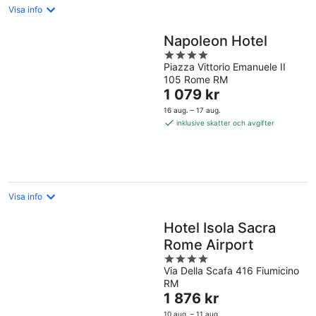
Visa info
Napoleon Hotel
4
Piazza Vittorio Emanuele II
out
105 Rome RM
of
Priset
1 079 kr
5
är
16 aug. – 17 aug.
1 079 kr
inklusive skatter och avgifter
per
natt
Visa info
Hotel Isola Sacra
Rome Airport
4
Via Della Scafa 416 Fiumicino
out
RM
of
Priset
1 876 kr
5
är
10 aug. – 11 aug.