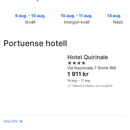
9 aug. - 10 aug.
10 aug. - 11 aug.
14 aug. - 16
Ikväll
Imorgon kväll
Nästa he
Kolla
Kolla
Kolla
priserna
priserna
priserna
i
i
i
Portuense hotell
Portuense
Portuense
Portuense
för
för
inför
ikväll,
imorgon
nästa
Hotel Quirinale
9
natt,
helg,
4
aug.
10
14
Via Nazionale 7 Rome RM
out
Priset
1 911 kr
-
aug.
aug.
of
är
10
-
-
5
16 aug. – 17 aug.
1 911 kr
aug.
11
16
inklusive skatter och avgifter
per
aug.
aug.
natt
Visa info