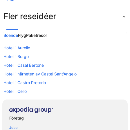
Fler reseidéer
Boende
Flyg
Paketresor
Hotell i Aurelio
Hotell i Borgo
Hotell i Casal Bertone
Hotell i närheten av Castel Sant'Angelo
Hotell i Castro Pretorio
Hotell i Celio
Hotell i närheten av Colosseum
5-Stjärniga hotell i Trastevere
Hotell i Rom
Företag
Hotell i närheten av Rome Termini station
Jobb