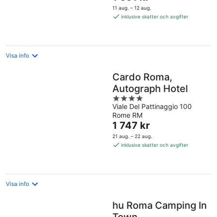
är
11 aug. – 12 aug.
1 691 kr
inklusive skatter och avgifter
per
natt
Visa info
Cardo Roma,
Autograph Hotel
4
Viale Del Pattinaggio 100
out
Rome RM
of
Priset
1 747 kr
5
är
21 aug. – 22 aug.
1 747 kr
inklusive skatter och avgifter
per
natt
Visa info
hu Roma Camping In