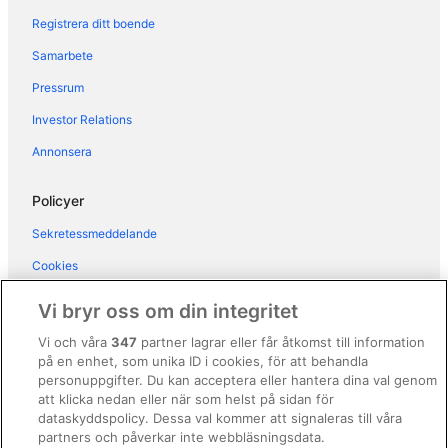
Hotell i Lazio
Registrera ditt boende
Hotell i Monteverde Nuovo
Samarbete
Hotell i Monti
Pressrum
Hotell i Navona
Investor Relations
Hotell i Ostiense
Annonsera
Hotell i närheten av Palatinen
Hotell i närheten av Pantheon
Policyer
Hotell i närheten av Piazza di Spagna
Sekretessmeddelande
Hotell i närheten av Piazza Navona
Cookies
Hotell i Prati
Användarvillkor
Vi bryr oss om din integritet
Hotell i Prenestino-Labicano
Allmänna regler och villkor (ej för Vrbo-bokningar)
Vi och våra
347
partner lagrar eller får åtkomst till information
Hotell i Repubblica
på en enhet, som unika ID i cookies, för att behandla
Regler och villkor för Vrbo
Hotell i Rom centrum
personuppgifter. Du kan acceptera eller hantera dina val genom
Tillgänglighetsanpassning
att klicka nedan eller när som helst på sidan för
Hotell i Rom
dataskyddspolicy. Dessa val kommer att signaleras till våra
Juridisk information/Kontakta oss
Hotell i Roms historiska stadsdel
partners och påverkar inte webbläsningsdata.