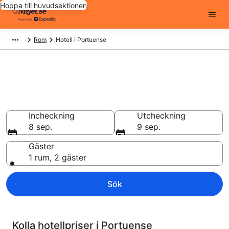
Hoppa till huvudsektionen
Rom
Hotell i Portuense
Billiga hotell i Portuense -
16750 att välja från
Hotell från 754 kr
Incheckning
Utcheckning
8 sep.
9 sep.
Gäster
1 rum, 2 gäster
Sök
Kolla hotellpriser i Portuense