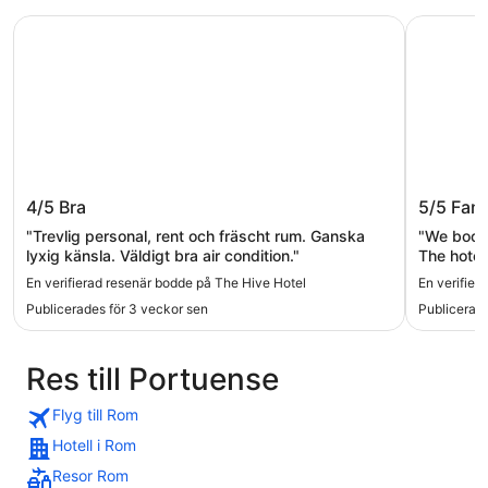
The Hive Hotel
Massimi C
The Hive Hotel
Massimi
4/5
Bra
5/5
Fant
"Trevlig personal, rent och fräscht rum. Ganska
"We booke
lyxig känsla. Väldigt bra air condition."
The hotel
station wh
En verifierad resenär bodde på The Hive Hotel
En verifier
Publicerades för 3 veckor sen
Publicerade
Res till Portuense
Flyg till Rom
Hotell i Rom
Resor Rom