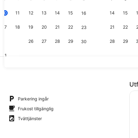
10
11
12
13
14
15
14
15
16
Terrass/Pat
17
18
19
20
21
22
21
22
23
24
25
26
27
28
29
28
29
30
31
Frukostbuff
Ut
Parkering ingår
Frukost tillgänglig
Tvättjänster