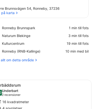
re Brunnsvägen 54, Ronneby, 37236
 på karta
Se på karta
Place,
Ronneby Brunnspark
‪1 min till fots‬
Ronneby
Place,
Naturum Blekinge
‪3 min till fots‬
Brunnspark
Naturum
Place,
Kulturcentrum
‪19 min till fots‬
Blekinge
Kulturcentrum
Airport,
Ronneby (RNB-Kallinge)
‪10 min med bil‬
Ronneby
(RNB-
 allt om detta område
Kallinge)
tt fönster med gardiner, ett element och ett litet bord.
ppna
Ett rum med en våningssäng, ett fönster, 
4
yrbäddsrum
la
Underbart
oton
0
9,0 av 10
(2 recensioner)
2 recensioner
ör
16 kvadratmeter
yrbäddsrum
4 sovplatser