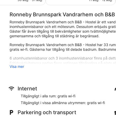
Ronneby Brunnspark Vandrarhem och B&B 
Ronneby Brunnspark Vandrarhem och B&B - Hostel är ett van
inomhustennisbanor och ett mötesrum. Dessutom erbjuds gratis 
Gäster får även tillgång till bekvämligheter som tvättmöjlighete
gemensamma och tillgång till städning är begränsad.
Ronneby Brunnspark Vandrarhem och B&B - Hostel har 33 rum.
gratis wi-fi. Gästerna har tillgång till delade badrum. Badrum
6 utomhustennisbanor och 3 inomhustennisbanor finns på det
Fritidsaktiviteterna nedan finns antingen tillgängliga på plats el
Visa mer
Ronneby Brunnspark Vandrarhem och B&B - Hostel ligger nära
Naturum Blekinge. Detta vandrarhem med 33 rum erbjuder gratis
bibliotek.
Internet
Restaurangalternativ
Tillgängligt i alla rum: gratis wi-fi
Mot en avgift serveras en frukostbuffé på vardagar mellan 07
Tillgängligt i vissa allmänna utrymmen: gratis wi-fi
Rum
Parkering och transport