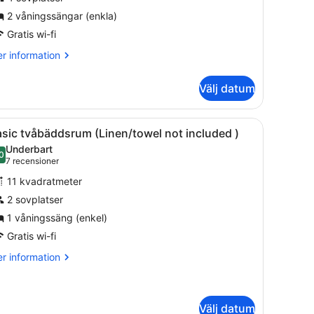
2 våningssängar (enkla)
Gratis wi-fi
r
r information
formation
m
Välj datum
rbäddsrum
ment, ett fönster med gardiner och en liten växt.
ppna
Ett rum med en våningssäng, ett fönster, e
4
sic tvåbäddsrum (Linen/towel not included )
la
Underbart
oton
0
9,0 av 10
(7 recensioner)
7 recensioner
ör
11 kvadratmeter
asic
2 sovplatser
våbäddsrum
1 våningssäng (enkel)
Linen/towel
ot
Gratis wi-fi
ncluded
r
r information
formation
m
sic
åbäddsrum
Välj datum