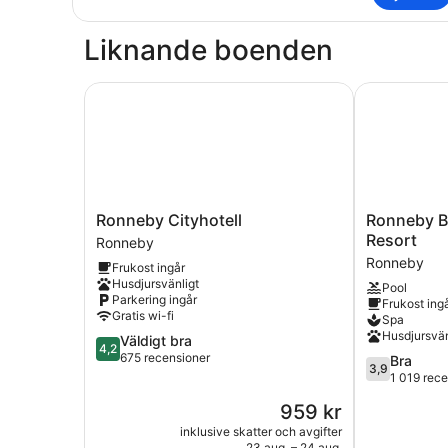
Room
(Linen/towel
Liknande boenden
not
included
)
Ronneby Cityhotell
Ronneby Bru
Ronneby
Ronneby
Ronneby Cityhotell
Ronneby B
Cityhotell
Brunn
Resort
Ronneby
Ronneby
Hotel
Ronneby
Frukost ingår
Spa
Husdjursvänligt
Pool
Resort
Parkering ingår
Frukost ing
Ronneby
Gratis wi-fi
Spa
Husdjursvän
4.2
Väldigt bra
4,2
av
675 recensioner
3.9
Bra
3,9
5,
av
1 019 rec
Väldigt
5,
Priset
959 kr
bra,
Bra,
är
675 recensioner
1 019 recens
inklusive skatter och avgifter
959 kr
23 aug. – 24 aug.