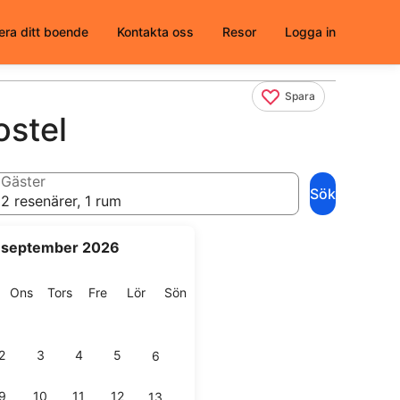
era ditt boende
Kontakta oss
Resor
Logga in
Spara
stel
Gäster
Sök
2 resenärer, 1 rum
september 2026
g
isdag
Onsdag
Torsdag
Fredag
Lördag
Söndag
Ons
Tors
Fre
Lör
Sön
2
3
4
5
6
9
10
11
12
13