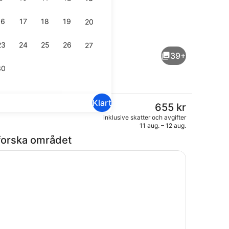
16
17
18
19
20
io
Boendets fasad
23
24
25
26
27
39+
30
Klart
Det
655 kr
nuvarande
é varje dag mot avgift
Vardagsrum
inklusive skatter och avgifter
priset
11 aug. – 12 aug.
är
forska området
655 kr