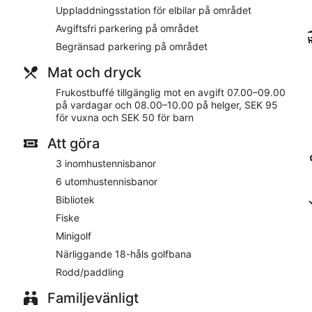
Gäster håller sig uppkopplade med gratis wi-fi. Badrum är gem
Uppladdningsstation för elbilar på området
På boendet
Avgiftsfri parkering på området
Begränsad parkering på området
Ronneby Brunnspark Vandrarhem och B&B - Hostel erbjuder ut
fi i allmänna utrymmen. Här ingår avgiftsfri parkering. Flerspr
Mat och dryck
bagageförvaring samt rekommendera sevärdheter och restaur
dessutom ett mötesrum, ett bibliotek och en terrass.
Frukostbuffé tillgänglig mot en avgift 07.00–09.00
på vardagar och 08.00–10.00 på helger, SEK 95
Ronneby Brunnspark Vandrarhem och B&B - Hostel erbjuder gäst
för vuxna och SEK 50 för barn
Inomhustennisbanor. Gratis wi-fi finns i allmänna utrymmen. Bibl
tillgängliga på Ronneby Brunnspark Vandrarhem och B&B - Hoste
Att göra
Rökning tillåts på särskilt anvisade platser på detta vandrarhe
3 inomhustennisbanor
För en kostnad kan gäster njuta av en frukostbuffé på vardag
6 utomhustennisbanor
och 10.00.
Bibliotek
Fiske
Minigolf
Närliggande 18-håls golfbana
Rodd/paddling
Familjevänligt