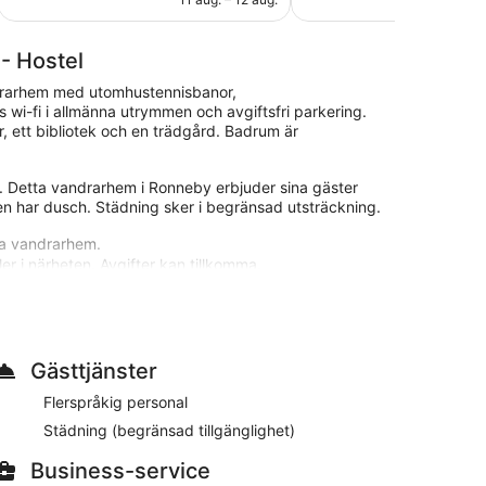
- Hostel
drarhem med utomhustennisbanor,
wi-fi i allmänna utrymmen och avgiftsfri parkering.
r, ett bibliotek och en trädgård. Badrum är
 Detta vandrarhem i Ronneby erbjuder sina gäster
men har dusch. Städning sker i begränsad utsträckning.
ta vandrarhem.
ler i närheten. Avgifter kan tillkomma.
 Ronneby Brunnspark och en kort promenad från
 wi-fi på rummet, avgiftsfri parkering och ett
Gästtjänster
Flerspråkig personal
.00 och 09.00 och på helger mellan 08.00 och 10.00.
Städning (begränsad tillgänglighet)
Business-service