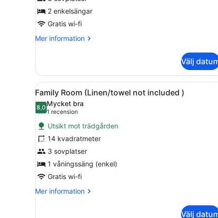
(Linen/towel
2 enkelsängar
not
included
Gratis wi-fi
)
Mer
Mer information
information
om
Välj datu
Tvåbäddsrum
(Linen/towel
not
Öppna
Ett rum med en våningssäng,
3
included
Family Room (Linen/towel not included )
alla
)
Mycket bra
foton
8,0
8,0 av 10
(1 recension)
1 recension
för
Utsikt mot trädgården
Family
14 kvadratmeter
Room
3 sovplatser
(Linen/towel
not
1 våningssäng (enkel)
included
Gratis wi-fi
)
Mer
Mer information
information
om
Välj datu
Family