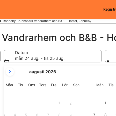
Registr
Ronneby Brunnspark Vandrarhem och B&B - Hostel, Ronneby
 Vandrarhem och B&B - Ho
Datum
mån 24 aug. - tis 25 aug.
dina
augusti 2026
nuvarande
månader
är
Måndag
Tisdag
Onsdag
Torsdag
Fredag
Lördag
Söndag
Månda
T
Mån
Tis
Ons
Tors
Fre
Lör
Sön
Mån
Tis
August
2026
och
1
1
2
September
2026.
3
4
5
6
7
8
7
8
9