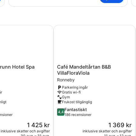
(L
not
no
included
in
)
)
nn Hotel Spa Resort
Café Mandeltårtan B&B VillaFloraVi
Café
runn Hotel Spa
Café Mandeltårtan B&B
Mandeltårtan
VillaFloraViola
B&B
Ronneby
VillaFloraViola
Parkering ingår
Ronneby
år
Gratis wi-fi
Gym
ligt
Frukost tillgänglig
4.4
Fantastiskt
4,4
av
ensioner
186 recensioner
5,
Priset
Priset
1 425 kr
1 369 kr
Fantastiskt,
är
är
ioner
186 recensioner
inklusive skatter och avgifter
inklusive skatter och avgifter
1 425 kr
1 369 kr
30 aug. – 31 aug.
11 aug. – 12 aug.