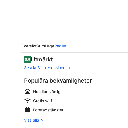
-
Hostel
Översikt
Rum
Läge
Regler
Recensioner
Utmärkt
8,8
8,8 av 10,
Se alla 311 recensioner
Populära bekvämligheter
Exteriör
Husdjursvänligt
Gratis wi-fi
Företagstjänster
Visa alla