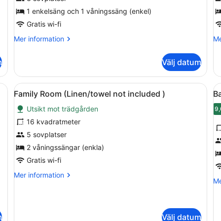
Room
1 enkelsäng och 1 våningssäng (enkel)
(Linen/towel
not
Gratis wi-fi
included)
Mer
Me
Mer information
Me
information
in
om
o
m
Välj datum
Triple
Fy
Room
(Linen/towel
 ett fönster, ett element och krukväxter.
Öppna
Ett rum med våningssängar, ett ele
Ö
7
not
Family Room (Linen/towel not included )
Ba
alla
al
included)
Utsikt mot trädgården
foton
f
9,
för
f
16 kvadratmeter
Family
B
5 sovplatser
Room
t
2 våningssängar (enkla)
(Linen/towel
(
Gratis wi-fi
not
n
Mer
Mer information
included
i
Me
Me
information
)
)
in
om
o
Family
Ba
Room
tv
m
Välj datum
(Linen/towel