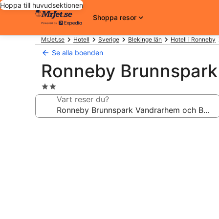
Hoppa till huvudsektionen
Shoppa resor
MrJet.se
Hotell
Sverige
Blekinge län
Hotell i Ronneby
Se alla boenden
Ronneby Brunnspark
2.0-
stjärnigt
Vart reser du?
boende
Fotogalleri
för
Ronneby
Brunnspark
Vandrarhem
och
B&B