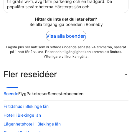
5
till gratis wi-fi, avgiftsfri parkering och en trädgård. De
populära sevärdheterna Härstorpssjön och ...
Hittar du inte det du letar efter?
Se alla tillgängliga boenden i Ronneby
Visa alla boenden
Lägsta pris per natt som vi hittade under de senaste 24 timmarna, baserat
på 1 natt för 2 vuxna. Priser och tillgänglighet kan komma att ändras.
Ytterligare villkor kan gälla.
Fler reseidéer
Boende
Flyg
Paketresor
Semesterboenden
Fritidshus i Blekinge län
Hotell i Blekinge län
Lägenhetshotell i Blekinge län