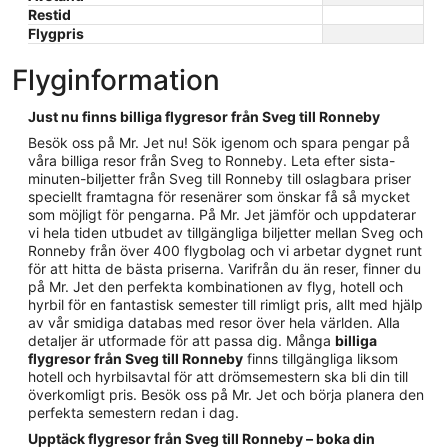
Restid
Flygpris
Flyginformation
Just nu finns billiga flygresor från Sveg till Ronneby
Besök oss på Mr. Jet nu! Sök igenom och spara pengar på
våra billiga resor från Sveg to Ronneby. Leta efter sista-
minuten-biljetter från Sveg till Ronneby till oslagbara priser
speciellt framtagna för resenärer som önskar få så mycket
som möjligt för pengarna. På Mr. Jet jämför och uppdaterar
vi hela tiden utbudet av tillgängliga biljetter mellan Sveg och
Ronneby från över 400 flygbolag och vi arbetar dygnet runt
för att hitta de bästa priserna. Varifrån du än reser, finner du
på Mr. Jet den perfekta kombinationen av flyg, hotell och
hyrbil för en fantastisk semester till rimligt pris, allt med hjälp
av vår smidiga databas med resor över hela världen. Alla
detaljer är utformade för att passa dig. Många
billiga
flygresor från Sveg till Ronneby
finns tillgängliga liksom
hotell och hyrbilsavtal för att drömsemestern ska bli din till
överkomligt pris. Besök oss på Mr. Jet och börja planera den
perfekta semestern redan i dag.
Upptäck flygresor från Sveg till Ronneby – boka din