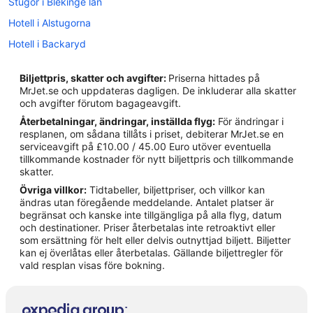
Stugor i Blekinge län
Hotell i Alstugorna
Hotell i Backaryd
Hotell i Bräkne-Hoby
Biljettpris, skatter och avgifter:
Priserna hittades på
Hotell i Bustorp
MrJet.se och uppdateras dagligen. De inkluderar alla skatter
och avgifter förutom bagageavgift.
Hotell i Eringsboda
Återbetalningar, ändringar, inställda flyg:
För ändringar i
Hotell i Garnanäs
resplanen, om sådana tillåts i priset, debiterar MrJet.se en
serviceavgift på £10.00 / 45.00 Euro utöver eventuella
Hotell i Hallabro
tillkommande kostnader för nytt biljettpris och tillkommande
Hotell i Johannishus
skatter.
Övriga villkor:
Tidtabeller, biljettpriser, och villkor kan
Hotell i Kallinge
ändras utan föregående meddelande. Antalet platser är
Hotell i Karlshamn
begränsat och kanske inte tillgängliga på alla flyg, datum
och destinationer. Priser återbetalas inte retroaktivt eller
Hotell i närheten av Karlskrona centralstation
som ersättning för helt eller delvis outnyttjad biljett. Biljetter
kan ej överlåtas eller återbetalas. Gällande biljettregler för
Hotell i Karlskrona
vald resplan visas före bokning.
Hotell i Listerby
Hotell i Lyckeby