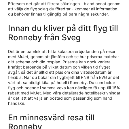
Eftersom det går att filtrera sökningen - bland annat genom
att välja de flygbolag du föredrar - kommer all information
du behöver finnas tillgänglig på bara några sekunder.
Innan du kliver på ditt flyg till
Ronneby från Sveg
Det är en barnlek att hitta kalasbra erbjudanden på resor
med MrJet, genom att jämföra och se hur priserna matchar
ditt schema och din resplan. Priserna kan dock variera
kraftigt beroende på vilket datum och vilken tid flyget
avgår, så det är alltid ett plus om dina vistelsedatum är
flexibla. När du bokar din flygbiljett till RNB från EVG är det
värt att samtidigt kika på hotell i Ronneby. Du som bokar
flyg och boende i samma veva kan nämligen få upp till 15%
rabatt med MrJet. Med våra detaljerade hotellbeskrivningar
är det lätt att välja en bostad som passar dig som hand i
handske.
En minnesvärd resa till
Ronneby