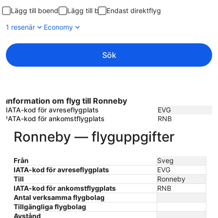
Lägg till boende
Lägg till bil
Endast direktflyg
1 resenär
Economy
Sök
Information om flyg till Ronneby
IATA-kod för avreseflygplats
EVG
IATA-kod för ankomstflygplats
RNB
Ronneby — flyguppgifter
Från
Sveg
IATA-kod för avreseflygplats
EVG
Till
Ronneby
IATA-kod för ankomstflygplats
RNB
Antal verksamma flygbolag
Tillgängliga flygbolag
Avstånd