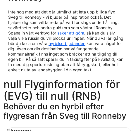
Inte nog med att det går utmärkt att leta upp billiga flyg
Sveg till Ronneby - vi bjuder på inspiration också. Det
hjälper dig som vill ta reda på vad för slags underhållning,
sevärdheter och andra guldkorn som väntar i Ronneby.
Spana in vårt verktyg för
saker att göra
, så kan du själv
välja vilka russin du vill plocka ur limpan. När du väl är igång
bör du kolla om våra
hyrbilserbjudanden
kan vara något för
dig. Även om din destination har välfungerande
kommunaltrafik finns inget som bräcker att ha tillgång till
egen bil. På så sätt sparar du in taxiutgifter på kvällstid, kan
ta med dig sportutrustning utan att få ryggskott, eller helt
enkelt njuta av landsbygden i din egen takt.
null Flyginformation för
(EVG) till null (RNB)
Behöver du en hyrbil efter
flygresan från Sveg till Ronneby
Ekonomi Chevrolet Spark