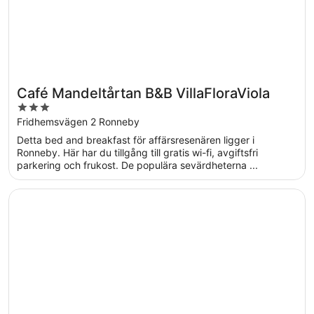
Café Mandeltårtan B&B VillaFloraViola
3
out
Fridhemsvägen 2 Ronneby
of
Detta bed and breakfast för affärsresenären ligger i
5
Ronneby. Här har du tillgång till gratis wi-fi, avgiftsfri
parkering och frukost. De populära sevärdheterna ...
Öppnas i ett nytt fönster
Villa Vesta Hotell