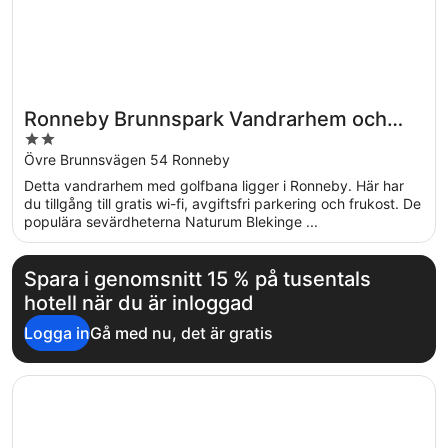
Ronneby Brunnspark Vandrarhem och
2
B&B - Hostel
out
Övre Brunnsvägen 54 Ronneby
of
Detta vandrarhem med golfbana ligger i Ronneby. Här har
5
du tillgång till gratis wi-fi, avgiftsfri parkering och frukost. De
populära sevärdheterna Naturum Blekinge ...
Spara i genomsnitt 15 % på tusentals
hotell när du är inloggad
Logga in
Gå med nu, det är gratis
Öppnas i ett nytt fönster
Café Mandeltårtan B&B VillaFloraViola