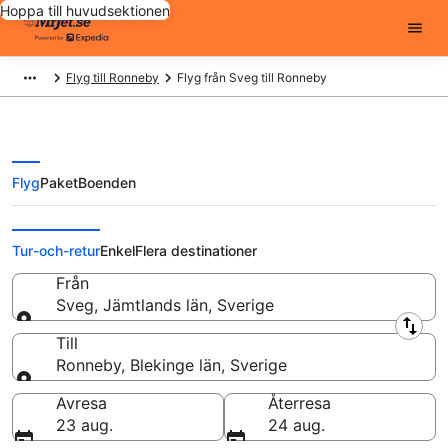
Hoppa till huvudsektionen
Flyg till Ronneby
Flyg från Sveg till Ronneby
Flyg
Paket
Boenden
Flyg från Sveg till Ronneby från
Tur-och-retur
Enkel
Flera destinationer
Från
Sveg, Jämtlands län, Sverige
Från
Till
Ronneby, Blekinge län, Sverige
Till
Avresa
Återresa
23 aug.
24 aug.