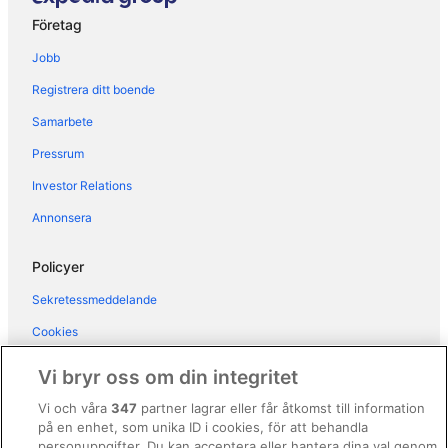
Hotell i Nättraby
Företag
Hotell i Rödeby
Jobb
Hotell i Ronneby
Registrera ditt boende
Hotell i Sjuhalla
Samarbete
Hotell i Tränsum
Pressrum
Hotell i Tving
Hotell i närheten av Kallinge
Investor Relations
Vandrarhem i Karlshamn
Annonsera
Husvagnscampingar i Karlskrona
Policyer
B&B i Ronneby
Sekretessmeddelande
3-Stjärniga hotell i Kallinge
Cookies
Användarvillkor
Vi bryr oss om din integritet
Allmänna regler och villkor (ej för Vrbo-bokningar)
Vi och våra
347
partner lagrar eller får åtkomst till information
på en enhet, som unika ID i cookies, för att behandla
Regler och villkor för Vrbo
personuppgifter. Du kan acceptera eller hantera dina val genom