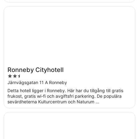
Öppnas i ett nytt fönster
Ronneby Cityhotell
Ronneby Cityhotell
2.5
out
Järnvägsgatan 11 A Ronneby
of
Detta hotell ligger i Ronneby. Här har du tillgång till gratis
5
frukost, gratis wi-fi och avgiftsfri parkering. De populära
sevärdheterna Kulturcentrum och Naturum ...
Öppnas i ett nytt fönster
Ronneby Brunnspark Vandrarhem och B&B - Hostel