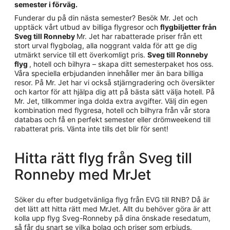
semester i förväg.
Funderar du på din nästa semester? Besök Mr. Jet och
upptäck vårt utbud av billiga flygresor och
flygbiljetter från
Sveg till Ronneby
Mr. Jet har rabatterade priser från ett
stort urval flygbolag, alla noggrant valda för att ge dig
utmärkt service till ett överkomligt pris.
Sveg till Ronneby
flyg
, hotell och bilhyra – skapa ditt semesterpaket hos oss.
Våra speciella erbjudanden innehåller mer än bara billiga
resor. På Mr. Jet har vi också stjärngradering och översikter
och kartor för att hjälpa dig att på bästa sätt välja hotell. På
Mr. Jet, tillkommer inga dolda extra avgifter. Välj din egen
kombination med flygresa, hotell och bilhyra från vår stora
databas och få en perfekt semester eller drömweekend till
rabatterat pris. Vänta inte tills det blir för sent!
Hitta rätt flyg från Sveg till
Ronneby med MrJet
Söker du efter budgetvänliga flyg från EVG till RNB? Då är
det lätt att hitta rätt med MrJet. Allt du behöver göra är att
kolla upp flyg Sveg-Ronneby på dina önskade resedatum,
så får du snart se vilka bolag och priser som erbjuds.