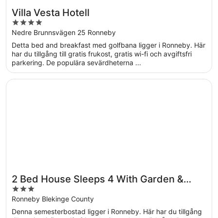
Villa Vesta Hotell
4
out
Nedre Brunnsvägen 25 Ronneby
of
Detta bed and breakfast med golfbana ligger i Ronneby. Här
5
har du tillgång till gratis frukost, gratis wi-fi och avgiftsfri
parkering. De populära sevärdheterna ...
Öppnas i ett nytt fönster
2 Bed House Sleeps 4 With Garden & Free Parking
2 Bed House Sleeps 4 With Garden &
3
Free Parking
out
Ronneby Blekinge County
of
Denna semesterbostad ligger i Ronneby. Här har du tillgång