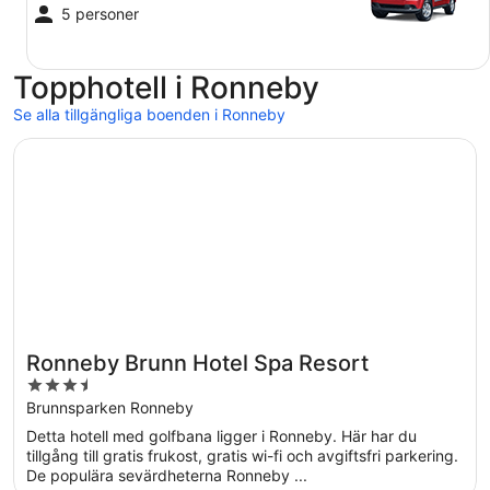
5 personer
Topphotell i Ronneby
Se alla tillgängliga boenden i Ronneby
Öppnas i ett nytt fönster
Ronneby Brunn Hotel Spa Resort
Ronneby Brunn Hotel Spa Resort
3.5
out
Brunnsparken Ronneby
of
Detta hotell med golfbana ligger i Ronneby. Här har du
5
tillgång till gratis frukost, gratis wi-fi och avgiftsfri parkering.
De populära sevärdheterna Ronneby ...