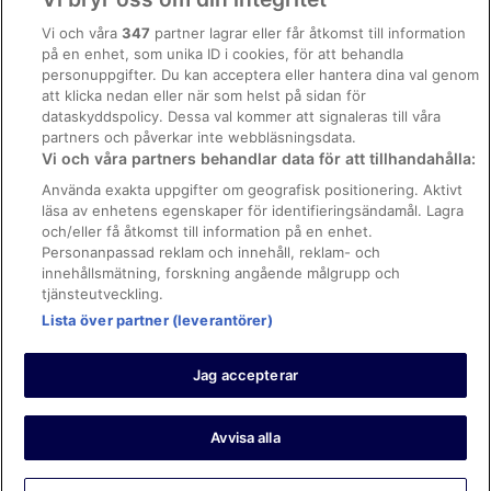
Hotell i Tving
Allmänna regler och villkor (ej för Vrbo-bokningar)
Vi och våra
347
partner lagrar eller får åtkomst till information
Husvagnscampingar i Karlskrona
på en enhet, som unika ID i cookies, för att behandla
Regler och villkor för Vrbo
Pensionat i Sturkö
personuppgifter. Du kan acceptera eller hantera dina val genom
Tillgänglighetsanpassning
att klicka nedan eller när som helst på sidan för
dataskyddspolicy. Dessa val kommer att signaleras till våra
Juridisk information/Kontakta oss
partners och påverkar inte webbläsningsdata.
Vi och våra partners behandlar data för att tillhandahålla:
Riktlinjer för innehåll och anmäla innehåll
Använda exakta uppgifter om geografisk positionering. Aktivt
läsa av enhetens egenskaper för identifieringsändamål. Lagra
Hjälp
och/eller få åtkomst till information på en enhet.
Kontakta oss
Personanpassad reklam och innehåll, reklam- och
innehållsmätning, forskning angående målgrupp och
Avboka eller ändra din bokning
tjänsteutveckling.
Boka ett flyg med flygbolagskredit
Lista över partner (leverantörer)
Återbetalningsprocess och tidslinjer
Jag accepterar
© 2026 Expedia, Inc., ett företag inom Expedia Group.
https://www.expediagroup.com/ Med ensamrätt. MrJet är ett
varumärke eller registrerat varumärke som tillhör Expedia, Inc.
Avvisa alla