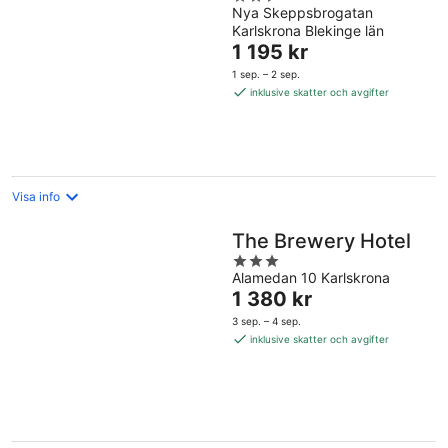
Nya Skeppsbrogatan
out
Karlskrona Blekinge län
of
Priset
1 195 kr
5
är
1 sep. – 2 sep.
1 195 kr
inklusive skatter och avgifter
per
natt
Visa info
The Brewery Hotel
3
Alamedan 10 Karlskrona
out
Priset
1 380 kr
of
är
5
3 sep. – 4 sep.
1 380 kr
inklusive skatter och avgifter
per
natt