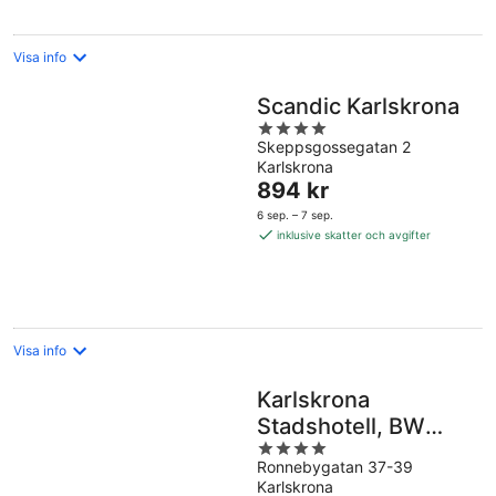
Visa info
Scandic Karlskrona
4
Skeppsgossegatan 2
out
Karlskrona
of
Priset
894 kr
5
är
6 sep. – 7 sep.
894 kr
inklusive skatter och avgifter
per
natt
Visa info
Karlskrona
Stadshotell, BW
4
Signature Collection
Ronnebygatan 37-39
out
Karlskrona
of