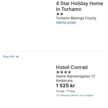
4 Star Holiday Home
in Torhamn
2
Torhamn Blekinge County
out
Hämta priser
of
5
Visa info
Hotell Conrad
4
Vastra Kopmansgatan 12
out
Karlskrona
of
Priset
1 525 kr
5
är
10 aug. – 11 aug.
1 525 kr
inklusive skatter och avgifter
per
natt