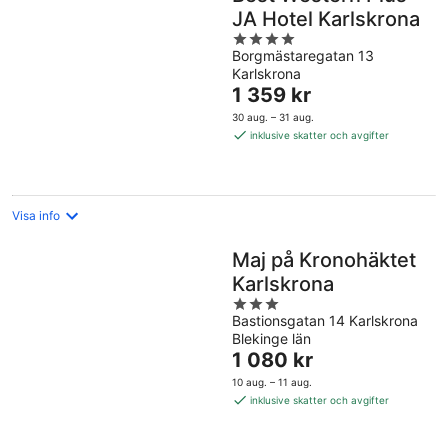
JA Hotel Karlskrona
4
Borgmästaregatan 13
out
Karlskrona
of
Priset
1 359 kr
5
är
30 aug. – 31 aug.
1 359 kr
inklusive skatter och avgifter
per
natt
Visa info
Maj på Kronohäktet
Karlskrona
3
Bastionsgatan 14 Karlskrona
out
Blekinge län
of
Priset
1 080 kr
5
är
10 aug. – 11 aug.
1 080 kr
inklusive skatter och avgifter
per
natt