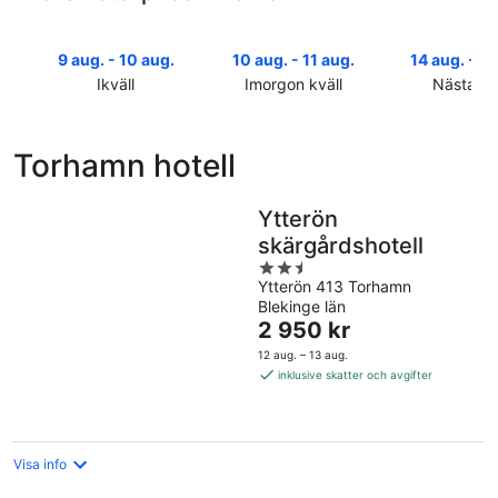
9 aug. - 10 aug.
10 aug. - 11 aug.
14 aug. - 16
Ikväll
Imorgon kväll
Nästa he
Kolla
Kolla
Kolla
priserna
priserna
priserna
i
i
i
Torhamn hotell
Torhamn
Torhamn
Torhamn
för
för
inför
ikväll,
imorgon
nästa
Ytterön
9
natt,
helg,
skärgårdshotell
aug.
10
14
2.5
-
aug.
aug.
Ytterön 413 Torhamn
out
10
-
-
Blekinge län
of
aug.
11
Priset
16
2 950 kr
5
aug.
är
aug.
12 aug. – 13 aug.
2 950 kr
inklusive skatter och avgifter
per
natt
Visa info