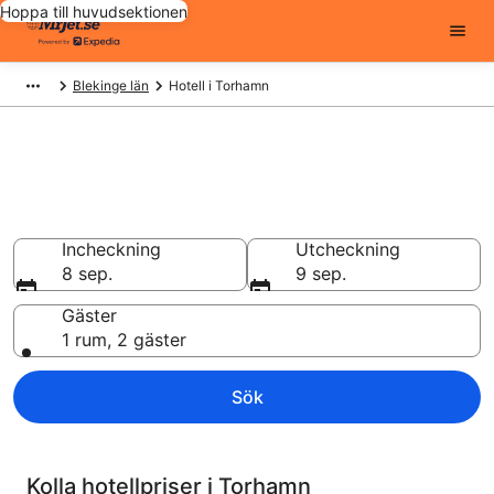
Hoppa till huvudsektionen
Blekinge län
Hotell i Torhamn
Billiga hotell i Torhamn - 246 att
välja från
Hotell från 765 kr
Incheckning
Utcheckning
8 sep.
9 sep.
Gäster
1 rum, 2 gäster
Sök
Kolla hotellpriser i Torhamn