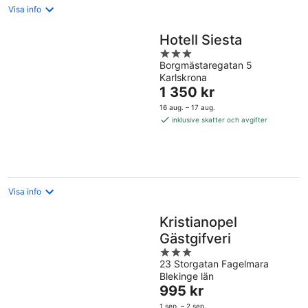
Visa info
Hotell Siesta
3
Borgmästaregatan 5
out
Karlskrona
of
Priset
1 350 kr
5
är
16 aug. – 17 aug.
1 350 kr
inklusive skatter och avgifter
per
natt
Visa info
Kristianopel
Gästgifveri
3
23 Storgatan Fagelmara
out
Blekinge län
of
Priset
995 kr
5
är
1 sep. – 2 sep.