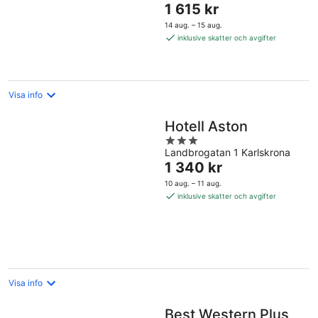
Priset
1 615 kr
5
är
14 aug. – 15 aug.
1 615 kr
inklusive skatter och avgifter
per
natt
Visa info
Hotell Aston
3
Landbrogatan 1 Karlskrona
out
Priset
1 340 kr
of
är
5
10 aug. – 11 aug.
1 340 kr
inklusive skatter och avgifter
per
natt
Visa info
Best Western Plus