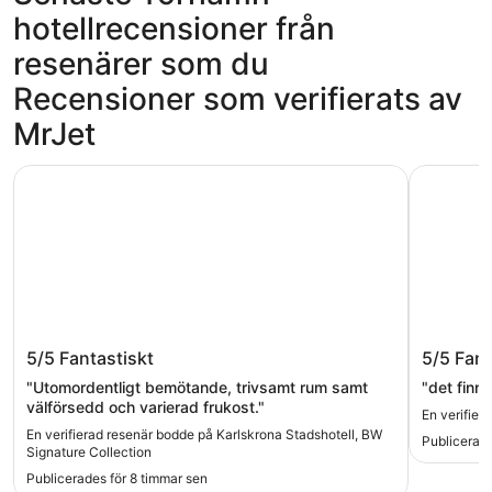
hotellrecensioner från
resenärer som du
Recensioner som verifierats av
MrJet
Karlskrona Stadshotell, BW Signature Collection
Scandic K
Karlskrona Stadshotell, BW Signature
Scandic
5/5
Fantastiskt
5/5
Fant
Collection
"Utomordentligt bemötande, trivsamt rum samt
"det finns
välförsedd och varierad frukost."
En verifier
En verifierad resenär bodde på Karlskrona Stadshotell, BW
Publicerade
Signature Collection
Publicerades för 8 timmar sen