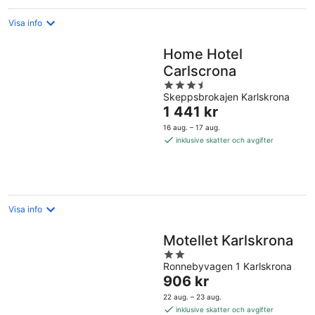
Visa info
Home Hotel
Carlscrona
3.5
Skeppsbrokajen Karlskrona
out
Priset
1 441 kr
of
är
5
16 aug. – 17 aug.
1 441 kr
inklusive skatter och avgifter
per
natt
Visa info
Motellet Karlskrona
2
Ronnebyvagen 1 Karlskrona
out
Priset
906 kr
of
är
5
22 aug. – 23 aug.
906 kr
inklusive skatter och avgifter