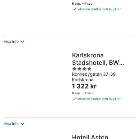
är
6 sep. – 7 sep.
894 kr
inklusive skatter och avgifter
per
natt
Visa info
Karlskrona
Stadshotell, BW
4
Signature Collection
Ronnebygatan 37-39
out
Karlskrona
of
Priset
1 322 kr
5
är
6 sep. – 7 sep.
1 322 kr
inklusive skatter och avgifter
per
natt
Visa info
Hotell Aston