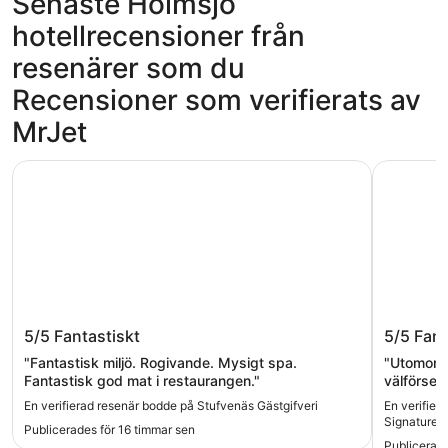
Senaste Holmsjö
hotellrecensioner från
resenärer som du
Recensioner som verifierats av
MrJet
Stufvenäs Gästgifveri
Karlskron
Stufvenäs Gästgifveri
Karlskr
5/5
Fantastiskt
5/5
Fant
Collect
"Fantastisk miljö. Rogivande. Mysigt spa.
"Utomorde
Fantastisk god mat i restaurangen."
välförsed
En verifierad resenär bodde på Stufvenäs Gästgifveri
En verifier
Signature C
Publicerades för 16 timmar sen
Publicerade