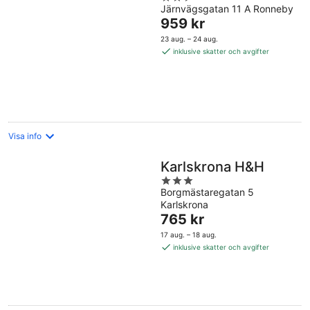
Järnvägsgatan 11 A Ronneby
out
Priset
959 kr
of
är
5
23 aug. – 24 aug.
959 kr
inklusive skatter och avgifter
per
natt
Visa info
Karlskrona H&H
3
Borgmästaregatan 5
out
Karlskrona
of
Priset
765 kr
5
är
17 aug. – 18 aug.
765 kr
inklusive skatter och avgifter
per
natt