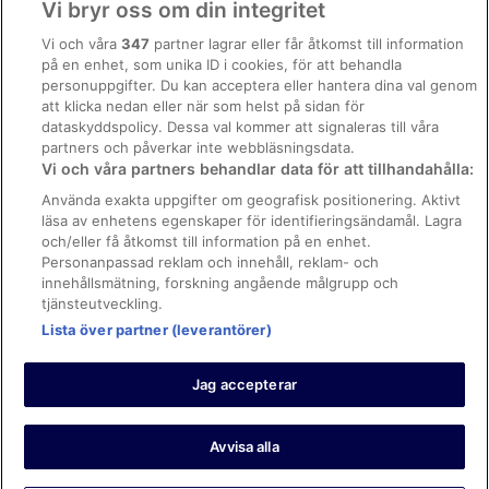
Vi bryr oss om din integritet
Hotell i närheten av Kallinge
Allmänna regler och villkor (ej för Vrbo-bokningar)
Vi och våra
347
partner lagrar eller får åtkomst till information
B&B i Ronneby
på en enhet, som unika ID i cookies, för att behandla
Regler och villkor för Vrbo
3-Stjärniga hotell i Kallinge
personuppgifter. Du kan acceptera eller hantera dina val genom
Tillgänglighetsanpassning
att klicka nedan eller när som helst på sidan för
dataskyddspolicy. Dessa val kommer att signaleras till våra
Juridisk information/Kontakta oss
partners och påverkar inte webbläsningsdata.
Vi och våra partners behandlar data för att tillhandahålla:
Riktlinjer för innehåll och anmäla innehåll
Använda exakta uppgifter om geografisk positionering. Aktivt
läsa av enhetens egenskaper för identifieringsändamål. Lagra
Hjälp
och/eller få åtkomst till information på en enhet.
Kontakta oss
Personanpassad reklam och innehåll, reklam- och
innehållsmätning, forskning angående målgrupp och
Avboka eller ändra din bokning
tjänsteutveckling.
Boka ett flyg med flygbolagskredit
Lista över partner (leverantörer)
Återbetalningsprocess och tidslinjer
Jag accepterar
© 2026 Expedia, Inc., ett företag inom Expedia Group.
https://www.expediagroup.com/ Med ensamrätt. MrJet är ett
varumärke eller registrerat varumärke som tillhör Expedia, Inc.
Avvisa alla