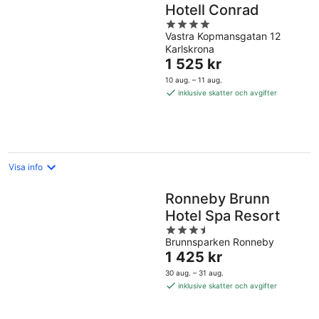
Hotell Conrad
4
Vastra Kopmansgatan 12
out
Karlskrona
of
Priset
1 525 kr
5
är
10 aug. – 11 aug.
1 525 kr
inklusive skatter och avgifter
per
natt
Visa info
Ronneby Brunn
Hotel Spa Resort
3.5
Brunnsparken Ronneby
out
Priset
1 425 kr
of
är
5
30 aug. – 31 aug.
1 425 kr
inklusive skatter och avgifter
per
natt