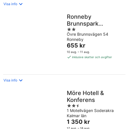
Visa info
Ronneby
Brunnspark
2
Vandrarhem och
Övre Brunnsvägen 54
out
B&B - Hostel
Ronneby
of
Priset
655 kr
5
är
10 aug. – 11 aug.
655 kr
inklusive skatter och avgifter
per
natt
Visa info
Möre Hotell &
Konferens
2.5
1 Motellvägen Soderakra
out
Kalmar län
of
Priset
1 350 kr
5
är
17 aug. – 18 aug.