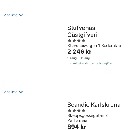
Visa info
Stufvenäs
Gästgifveri
4
Stuvenäsvägen 1 Soderakra
out
Priset
2 246 kr
of
är
5
10 aug. – 11 aug.
2 246 kr
inklusive skatter och avgifter
per
natt
Visa info
Scandic Karlskrona
4
Skeppsgossegatan 2
out
Karlskrona
of
Priset
894 kr
5