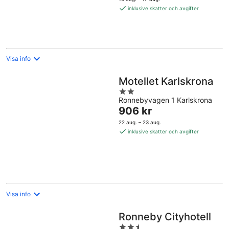
1 441 kr
inklusive skatter och avgifter
per
natt
Visa info
Motellet Karlskrona
2
Ronnebyvagen 1 Karlskrona
out
Priset
906 kr
of
är
5
22 aug. – 23 aug.
906 kr
inklusive skatter och avgifter
per
natt
Visa info
Ronneby Cityhotell
2.5