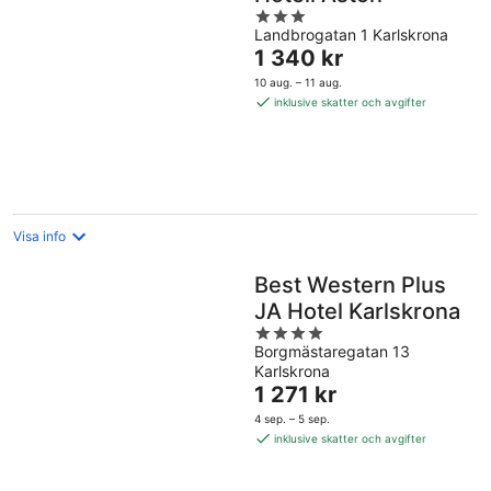
3
Landbrogatan 1 Karlskrona
out
Priset
1 340 kr
of
är
5
10 aug. – 11 aug.
1 340 kr
inklusive skatter och avgifter
per
natt
Visa info
Best Western Plus
JA Hotel Karlskrona
4
Borgmästaregatan 13
out
Karlskrona
of
Priset
1 271 kr
5
är
4 sep. – 5 sep.
1 271 kr
inklusive skatter och avgifter
per
natt