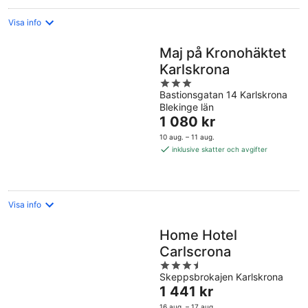
Visa info
Maj på Kronohäktet
Karlskrona
3
Bastionsgatan 14 Karlskrona
out
Blekinge län
of
Priset
1 080 kr
5
är
10 aug. – 11 aug.
1 080 kr
inklusive skatter och avgifter
per
natt
Visa info
Home Hotel
Carlscrona
3.5
Skeppsbrokajen Karlskrona
out
Priset
1 441 kr
of
är
5
16 aug. – 17 aug.