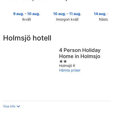
9 aug. - 10 aug.
10 aug. - 11 aug.
14 aug. - 16
Ikväll
Imorgon kväll
Nästa he
Kolla
Kolla
Kolla
priserna
priserna
priserna
i
i
i
Holmsjö hotell
Holmsjö
Holmsjö
Holmsjö
för
för
inför
ikväll,
imorgon
nästa
4 Person Holiday
9
natt,
helg,
Home in Holmsjo
aug.
10
14
2
-
aug.
aug.
Holmsjö K
out
10
-
-
Hämta priser
of
aug.
11
16
5
aug.
aug.
Visa info