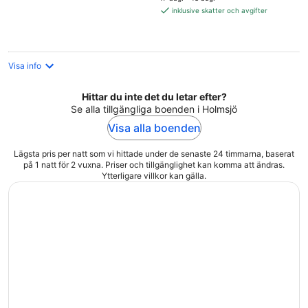
1 350 kr
inklusive skatter och avgifter
per
natt
Visa info
Hittar du inte det du letar efter?
Se alla tillgängliga boenden i Holmsjö
Visa alla boenden
Lägsta pris per natt som vi hittade under de senaste 24 timmarna, baserat
på 1 natt för 2 vuxna. Priser och tillgänglighet kan komma att ändras.
Ytterligare villkor kan gälla.