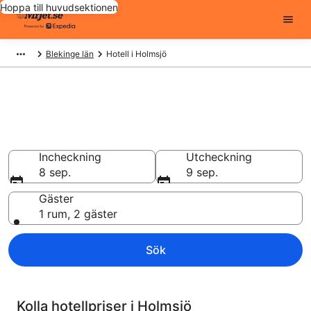
Hoppa till huvudsektionen
Blekinge län
Hotell i Holmsjö
Billiga hotell i Holmsjö - 597 att
välja från
Hotell från 655 kr
Incheckning
Utcheckning
8 sep.
9 sep.
Gäster
1 rum, 2 gäster
Sök
Kolla hotellpriser i Holmsjö