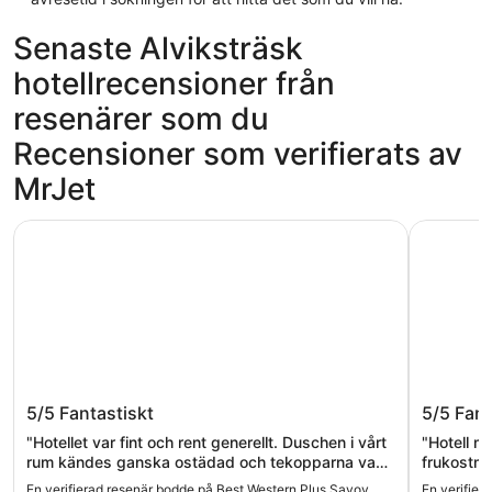
Senaste Alviksträsk
hotellrecensioner från
resenärer som du
Recensioner som verifierats av
MrJet
Best Western Plus Savoy Lulea
Clarion H
Best Western Plus Savoy Lulea
Clarion
5/5
Fantastiskt
5/5
Fant
"Hotellet var fint och rent generellt. Duschen i vårt
"Hotell me
rum kändes ganska ostädad och tekopparna va
frukostmatsalen. Lyxiga p
odiskade. Sängarna va jättesköna med fluffiga
från Ritu
En verifierad resenär bodde på Best Western Plus Savoy
En verifier