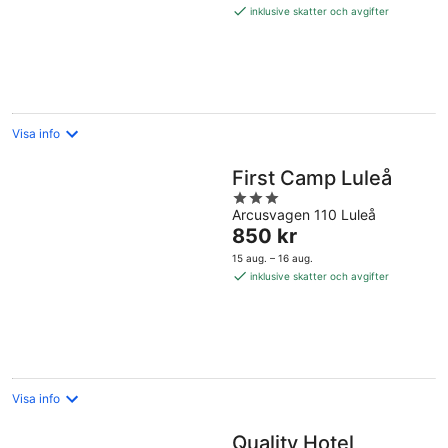
1 165 kr
inklusive skatter och avgifter
per
natt
Visa info
First Camp Luleå
3
Arcusvagen 110 Luleå
out
Priset
850 kr
of
är
5
15 aug. – 16 aug.
850 kr
inklusive skatter och avgifter
per
natt
Visa info
Quality Hotel