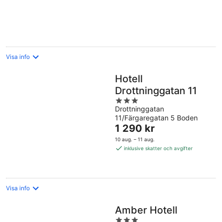
Visa info
Hotell
Drottninggatan 11
3
Drottninggatan
out
11/Färgaregatan 5 Boden
of
Priset
1 290 kr
5
är
10 aug. – 11 aug.
1 290 kr
inklusive skatter och avgifter
per
natt
Visa info
Amber Hotell
3