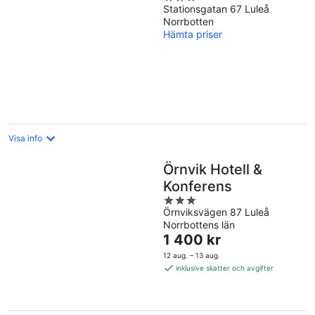
Stationsgatan 67 Luleå
out
Norrbotten
of
Hämta priser
5
Visa info
Örnvik Hotell &
Konferens
3
Örnviksvägen 87 Luleå
out
Norrbottens län
of
Priset
1 400 kr
5
är
12 aug. – 13 aug.
1 400 kr
inklusive skatter och avgifter
per
natt