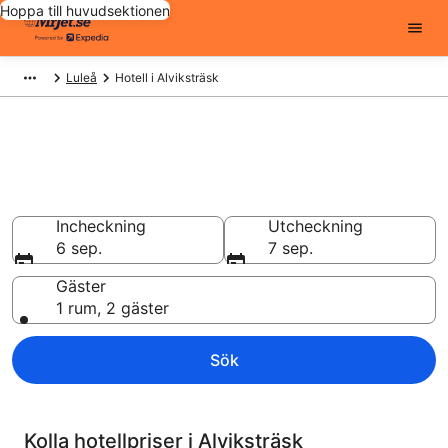
Hoppa till huvudsektionen
Luleå
Hotell i Alviksträsk
Billiga hotell i Alviksträsk - 42
att välja från
Hotell från 812 kr
Incheckning
Utcheckning
6 sep.
7 sep.
Gäster
1 rum, 2 gäster
Sök
Kolla hotellpriser i Alviksträsk