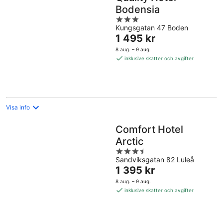
Bodensia
3
Kungsgatan 47 Boden
out
Priset
1 495 kr
of
är
5
8 aug. – 9 aug.
1 495 kr
inklusive skatter och avgifter
per
natt
Visa info
Comfort Hotel
Arctic
3.5
Sandviksgatan 82 Luleå
out
Priset
1 395 kr
of
är
5
8 aug. – 9 aug.
1 395 kr
inklusive skatter och avgifter
per
natt