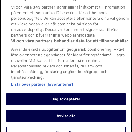
Allmänna regler och villkor (ej för Vrbo-bokningar)
Vi och våra
345
partner lagrar eller får åtkomst till information
på en enhet, som unika ID i cookies, för att behandla
Regler och villkor för Vrbo
personuppgifter. Du kan acceptera eller hantera dina val genom
Tillgänglighetsanpassning
att klicka nedan eller när som helst på sidan för
dataskyddspolicy. Dessa val kommer att signaleras till våra
Juridisk information/Kontakta oss
partners och påverkar inte webbläsningsdata.
Vi och våra partners behandlar data för att tillhandahålla:
Riktlinjer för innehåll och anmäla innehåll
Använda exakta uppgifter om geografisk positionering. Aktivt
läsa av enhetens egenskaper för identifieringsändamål. Lagra
Hjälp
och/eller få åtkomst till information på en enhet.
Kontakta oss
Personanpassad reklam och innehåll, reklam- och
innehållsmätning, forskning angående målgrupp och
Avboka eller ändra din bokning
tjänsteutveckling.
Boka ett flyg med flygbolagskredit
Lista över partner (leverantörer)
Återbetalningsprocess och tidslinjer
Jag accepterar
© 2026 Expedia, Inc., ett företag inom Expedia Group.
https://www.expediagroup.com/ Med ensamrätt. MrJet är ett
varumärke eller registrerat varumärke som tillhör Expedia, Inc.
Avvisa alla