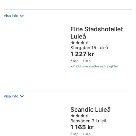
Visa info
Elite Stadshotellet
Luleå
3.5
Storgatan 15 Luleå
out
Priset
1 227 kr
of
är
5
6 sep. – 7 sep.
1 227 kr
inklusive skatter och avgifter
per
natt
Visa info
Scandic Luleå
3.5
Banvägen 3 Luleå
out
Priset
1 165 kr
of
är
5
6 sep. – 7 sep.