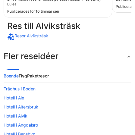
kuddar och täcken. Stor TV som man kunde
väldigt g
Lulea
Publicerade
streama till vilket var en stor fördel. Skulle definitivt
stort och 
Publicerades för 10 timmar sen
rekommendera detta boende till andra."
Res till Alviksträsk
Resor Alviksträsk
Fler reseidéer
Boende
Flyg
Paketresor
Trädhus i Boden
Hotell i Ale
Hotell i Altersbruk
Hotell i Alvik
Hotell i Ängdalsro
Hotell i Bensbyn