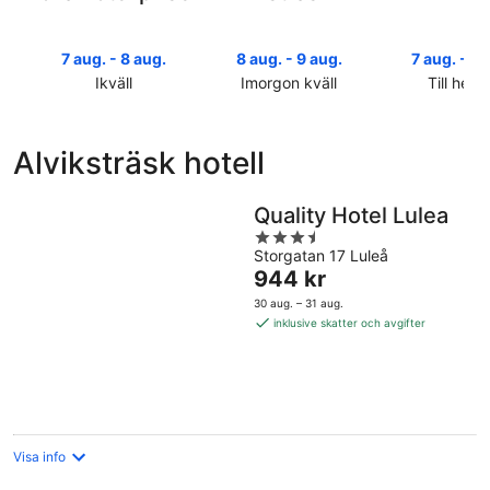
7 aug. - 8 aug.
8 aug. - 9 aug.
7 aug. - 9 
Ikväll
Imorgon kväll
Till helg
Kolla
Kolla
Kolla
priserna
priserna
priserna
i
i
i
Alviksträsk hotell
Alviksträsk
Alviksträsk
Alviksträs
för
för
inför
ikväll,
imorgon
helgen,
Quality Hotel Lulea
7
natt,
7
3.5
aug.
8
aug.
Storgatan 17 Luleå
out
Priset
944 kr
-
aug.
-
of
är
8
-
9
5
30 aug. – 31 aug.
944 kr
aug.
9
aug.
inklusive skatter och avgifter
per
aug.
natt
Visa info