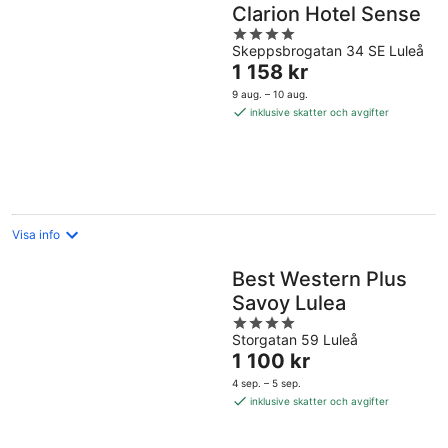
Clarion Hotel Sense
4
Skeppsbrogatan 34 SE Luleå
out
Priset
1 158 kr
of
är
5
9 aug. – 10 aug.
1 158 kr
inklusive skatter och avgifter
per
natt
Visa info
Best Western Plus
Savoy Lulea
4
Storgatan 59 Luleå
out
Priset
1 100 kr
of
är
5
4 sep. – 5 sep.
1 100 kr
inklusive skatter och avgifter
per
natt