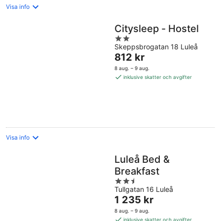
Visa info
Citysleep - Hostel
2
Skeppsbrogatan 18 Luleå
out
Priset
812 kr
of
är
5
8 aug. – 9 aug.
812 kr
inklusive skatter och avgifter
per
natt
Visa info
Luleå Bed &
Breakfast
2.5
Tullgatan 16 Luleå
out
Priset
1 235 kr
of
är
5
8 aug. – 9 aug.
1 235 kr
inklusive skatter och avgifter