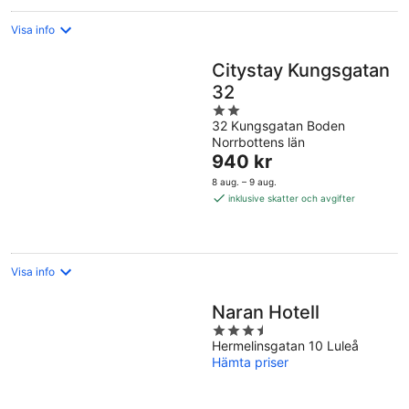
Visa info
Citystay Kungsgatan
32
2
32 Kungsgatan Boden
out
Norrbottens län
of
Priset
940 kr
5
är
8 aug. – 9 aug.
940 kr
inklusive skatter och avgifter
per
natt
Visa info
Naran Hotell
3.5
Hermelinsgatan 10 Luleå
out
Hämta priser
of
5