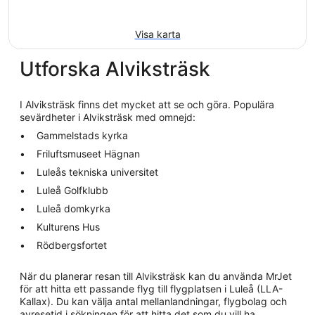
Visa karta
Utforska Alviksträsk
I Alviksträsk finns det mycket att se och göra. Populära
sevärdheter i Alviksträsk med omnejd:
Gammelstads kyrka
Friluftsmuseet Hägnan
Luleås tekniska universitet
Luleå Golfklubb
Luleå domkyrka
Kulturens Hus
Rödbergsfortet
När du planerar resan till Alviksträsk kan du använda MrJet
för att hitta ett passande flyg till flygplatsen i Luleå (LLA-
Kallax). Du kan välja antal mellanlandningar, flygbolag och
avresetid i sökningen för att hitta det som du vill ha.