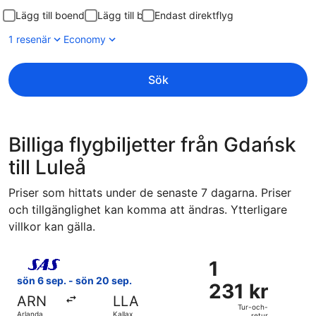
Lägg till boende
Lägg till bil
Endast direktflyg
1 resenär
Economy
Sök
Billiga flygbiljetter från Gdańsk
till Luleå
Priser som hittats under de senaste 7 dagarna. Priser
och tillgänglighet kan komma att ändras. Ytterligare
villkor kan gälla.
Välj flyg med Scandinavian Airlines, med avresa sön 6 sep. 
1
1
231 kr
sön 6 sep. - sön 20 sep.
231 kr
Tur-
ARN
LLA
och-
Tur-och-
Arlanda
Kallax
retur