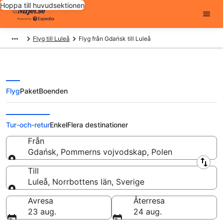
Hoppa till huvudsektionen
Flyg till Luleå
Flyg från Gdańsk till Luleå
Flyg
Paket
Boenden
Flyg från Gdańsk till Luleå från
Tur-och-retur
Enkel
Flera destinationer
Från
Gdańsk, Pommerns vojvodskap, Polen
Från
Till
Luleå, Norrbottens län, Sverige
Till
Avresa
Återresa
23 aug.
24 aug.