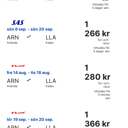
retur,
hittades för
hittades
5 dagar sen
för
Välj flyg med Scandinavian Airlines, med avresa sön 6 sep. 
5
1
1
dagar
266 kr
sön 6 sep. - sön 20 sep.
sen
266 kr
Tur-
ARN
LLA
och-
Tur-och-
Arlanda
Kallax
retur
retur,
hittades för
hittades
5 dagar sen
för
Välj flyg med Norwegian Air Sweden, med avresa fre 14 aug. 
5
1
1
dagar
280 kr
fre 14 aug. - tis 18 aug.
sen
280 kr
Tur-
ARN
LLA
och-
Tur-och-
Arlanda
Kallax
retur
retur,
hittades för
hittades
5 timmar
sen
för
5
Välj flyg med Norwegian Air Sweden, med avresa lör 19 sep. 
timmar
1
1
sen
366 kr
lör 19 sep. - sön 20 sep.
366 kr
Tur-
ARN
LLA