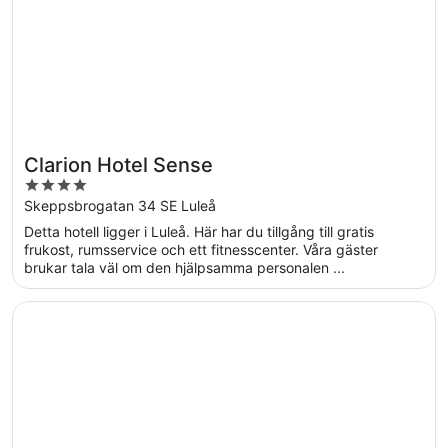
Clarion Hotel Sense
4
out
Skeppsbrogatan 34 SE Luleå
of
Detta hotell ligger i Luleå. Här har du tillgång till gratis
5
frukost, rumsservice och ett fitnesscenter. Våra gäster
brukar tala väl om den hjälpsamma personalen ...
Öppnas i ett nytt fönster
Best Western Plus Savoy Lulea