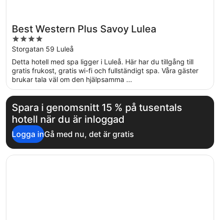
Best Western Plus Savoy Lulea
4
out
Storgatan 59 Luleå
of
Detta hotell med spa ligger i Luleå. Här har du tillgång till
5
gratis frukost, gratis wi-fi och fullständigt spa. Våra gäster
brukar tala väl om den hjälpsamma ...
Spara i genomsnitt 15 % på tusentals
hotell när du är inloggad
Logga in
Gå med nu, det är gratis
Öppnas i ett nytt fönster
Elite Stadshotellet Luleå