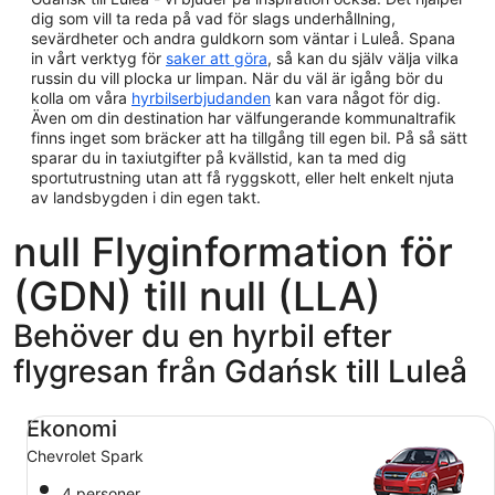
dig som vill ta reda på vad för slags underhållning,
sevärdheter och andra guldkorn som väntar i Luleå. Spana
in vårt verktyg för
saker att göra
, så kan du själv välja vilka
russin du vill plocka ur limpan. När du väl är igång bör du
kolla om våra
hyrbilserbjudanden
kan vara något för dig.
Även om din destination har välfungerande kommunaltrafik
finns inget som bräcker att ha tillgång till egen bil. På så sätt
sparar du in taxiutgifter på kvällstid, kan ta med dig
sportutrustning utan att få ryggskott, eller helt enkelt njuta
av landsbygden i din egen takt.
null Flyginformation för
(GDN) till null (LLA)
Behöver du en hyrbil efter
flygresan från Gdańsk till Luleå
Ekonomi Chevrolet Spark
Ekonomi
Chevrolet Spark
4 personer