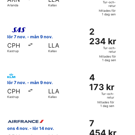
och-
Tur-och-
Arlanda
Kallax
retur
retur,
hittades för
hittades
1 dag sen
för
Välj flyg med Scandinavian Airlines, med avresa lör 7 nov. 
1
2
2
dag
234 kr
lör 7 nov. - mån 9 nov.
sen
234 kr
Tur-
CPH
LLA
och-
Tur-och-
Kastrup
Kallax
retur
retur,
hittades för
hittades
1 dag sen
för
Välj flyg med KLM, med avresa lör 7 nov. från Kastrup till 
1
4
4
dag
173 kr
lör 7 nov. - mån 9 nov.
sen
173 kr
Tur-
CPH
LLA
och-
Tur-och-
Kastrup
Kallax
retur
retur,
hittades för
hittades
1 dag sen
för
Välj flyg med Air France, med avresa ons 4 nov. från Kastrup
1
7
7
dag
454 kr
ons 4 nov. - lör 14 nov.
sen
454 kr
Tur-