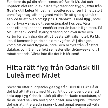
Funderar du på din nästa semester? Besök Mr. Jet och
upptäck vårt utbud av billiga flygresor och
flygbiljetter från
Gdańsk till Luleå
Mr. Jet har rabatterade priser från ett stort
urval flygbolag, alla noggrant valda för att ge dig utmärkt
service till ett överkomligt pris.
Gdańsk till Luleå flyg
, hotell
och bilhyra – skapa ditt semesterpaket hos oss. Våra
speciella erbjudanden innehåller mer än bara billiga resor. På
Mr. Jet har vi också stjärngradering och översikter och
kartor för att hjälpa dig att på bästa sätt välja hotell. På Mr.
Jet, tillkommer inga dolda extra avgifter. Välj din egen
kombination med flygresa, hotell och bilhyra från vår stora
databas och få en perfekt semester eller drömweekend till
rabatterat pris. Vänta inte tills det blir för sent!
Hitta rätt flyg från Gdańsk till
Luleå med MrJet
Söker du efter budgetvänliga flyg från GDN till LLA? Då är
det lätt att hitta rätt med MrJet. Allt du behöver göra är att
kolla upp flyg Gdańsk-Luleå på dina önskade resedatum, så
får du snart se vilka bolag och priser som erbjuds. Eftersom
det går att filtrera sökningen - bland annat genom att välja