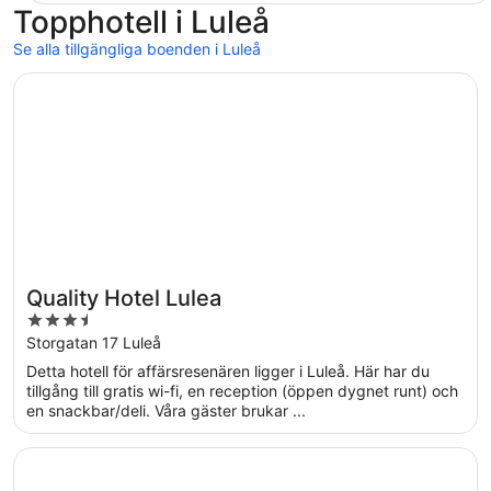
Topphotell i Luleå
Se alla tillgängliga boenden i Luleå
Öppnas i ett nytt fönster
Quality Hotel Lulea
Quality Hotel Lulea
3.5
out
Storgatan 17 Luleå
of
Detta hotell för affärsresenären ligger i Luleå. Här har du
5
tillgång till gratis wi-fi, en reception (öppen dygnet runt) och
en snackbar/deli. Våra gäster brukar ...
Öppnas i ett nytt fönster
Clarion Hotel Sense