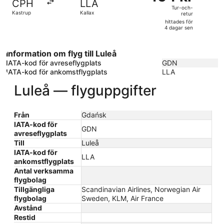
CPH
LLA
och-
Tur-och-
Kastrup
Kallax
retur
retur,
hittades för
hittades
4 dagar sen
för
4
Information om flyg till Luleå
dagar
IATA-kod för avreseflygplats
GDN
sen
IATA-kod för ankomstflygplats
LLA
Luleå — flyguppgifter
Från
Gdańsk
IATA-kod för
GDN
avreseflygplats
Till
Luleå
IATA-kod för
LLA
ankomstflygplats
Antal verksamma
flygbolag
Tillgängliga
Scandinavian Airlines, Norwegian Air
flygbolag
Sweden, KLM, Air France
Avstånd
Restid