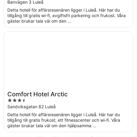
out
Banvägen 3 Luleå
of
Detta hotell för affärsresenären ligger i Luleå. Här har du
5
tillgång till gratis wi-fi, avgiftsfri parkering och frukost. Våra
gäster brukar tala väl om den ...
Öppnas i ett nytt fönster
Comfort Hotel Arctic
Comfort Hotel Arctic
3.5
out
Sandviksgatan 82 Luleå
of
Detta hotell för affärsresenären ligger i Luleå. Här har du
5
tillgång till gratis frukost, ett fitnesscenter och wi-fi. Våra
gäster brukar tala väl om den hjälpsamma ...