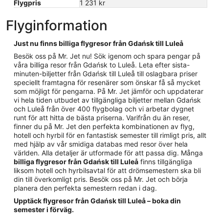
Flygpris
1 231 kr
Flyginformation
Just nu finns billiga flygresor från Gdańsk till Luleå
Besök oss på Mr. Jet nu! Sök igenom och spara pengar på
våra billiga resor från Gdańsk to Luleå. Leta efter sista-
minuten-biljetter från Gdańsk till Luleå till oslagbara priser
speciellt framtagna för resenärer som önskar få så mycket
som möjligt för pengarna. På Mr. Jet jämför och uppdaterar
vi hela tiden utbudet av tillgängliga biljetter mellan Gdańsk
och Luleå från över 400 flygbolag och vi arbetar dygnet
runt för att hitta de bästa priserna. Varifrån du än reser,
finner du på Mr. Jet den perfekta kombinationen av flyg,
hotell och hyrbil för en fantastisk semester till rimligt pris, allt
med hjälp av vår smidiga databas med resor över hela
världen. Alla detaljer är utformade för att passa dig. Många
billiga flygresor från Gdańsk till Luleå
finns tillgängliga
liksom hotell och hyrbilsavtal för att drömsemestern ska bli
din till överkomligt pris. Besök oss på Mr. Jet och börja
planera den perfekta semestern redan i dag.
Upptäck flygresor från Gdańsk till Luleå – boka din
semester i förväg.