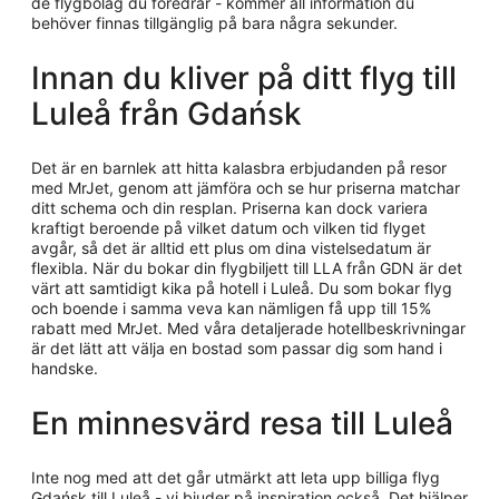
de flygbolag du föredrar - kommer all information du
behöver finnas tillgänglig på bara några sekunder.
Innan du kliver på ditt flyg till
Luleå från Gdańsk
Det är en barnlek att hitta kalasbra erbjudanden på resor
med MrJet, genom att jämföra och se hur priserna matchar
ditt schema och din resplan. Priserna kan dock variera
kraftigt beroende på vilket datum och vilken tid flyget
avgår, så det är alltid ett plus om dina vistelsedatum är
flexibla. När du bokar din flygbiljett till LLA från GDN är det
värt att samtidigt kika på hotell i Luleå. Du som bokar flyg
och boende i samma veva kan nämligen få upp till 15%
rabatt med MrJet. Med våra detaljerade hotellbeskrivningar
är det lätt att välja en bostad som passar dig som hand i
handske.
En minnesvärd resa till Luleå
Inte nog med att det går utmärkt att leta upp billiga flyg
Gdańsk till Luleå - vi bjuder på inspiration också. Det hjälper