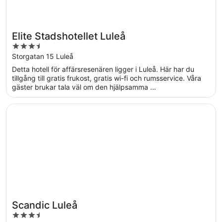
Elite Stadshotellet Luleå
3.5
out
Storgatan 15 Luleå
of
Detta hotell för affärsresenären ligger i Luleå. Här har du
5
tillgång till gratis frukost, gratis wi-fi och rumsservice. Våra
gäster brukar tala väl om den hjälpsamma ...
Öppnas i ett nytt fönster
Scandic Luleå
Scandic Luleå
3.5