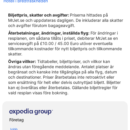
Hotell i Bredträskheden
Hotell i Gäddvik
Biljettpris, skatter och avgifter:
Priserna hittades på
Hotell i Hertsön
MrJet.se och uppdateras dagligen. De inkluderar alla skatter
och avgifter förutom bagageavgift.
Hotell i Karlsvik
Återbetalningar, ändringar, inställda flyg:
För ändringar i
Hotell i Luleå
resplanen, om sådana tillåts i priset, debiterar MrJet.se en
serviceavgift på £10.00 / 45.00 Euro utöver eventuella
Hotell i Notviken
tillkommande kostnader för nytt biljettpris och tillkommande
Hotell i Råneå
skatter.
Övriga villkor:
Tidtabeller, biljettpriser, och villkor kan
Hotell i Rosvik
ändras utan föregående meddelande. Antalet platser är
Hotell i Sävast
begränsat och kanske inte tillgängliga på alla flyg, datum
och destinationer. Priser återbetalas inte retroaktivt eller
Hotell i Sinksundet
som ersättning för helt eller delvis outnyttjad biljett. Biljetter
kan ej överlåtas eller återbetalas. Gällande biljettregler för
Hotell i Södra Sunderbyn
vald resplan visas före bokning.
Hotell i Trundavan
Företag
Jobb