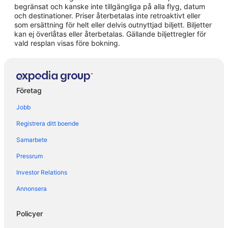
Hotell i Råneå
begränsat och kanske inte tillgängliga på alla flyg, datum
och destinationer. Priser återbetalas inte retroaktivt eller
Hotell i Sävast
som ersättning för helt eller delvis outnyttjad biljett. Biljetter
kan ej överlåtas eller återbetalas. Gällande biljettregler för
Hotell i Sinksundet
vald resplan visas före bokning.
Hotell i Södra Sunderbyn
Företag
Jobb
Registrera ditt boende
Samarbete
Pressrum
Investor Relations
Annonsera
Policyer