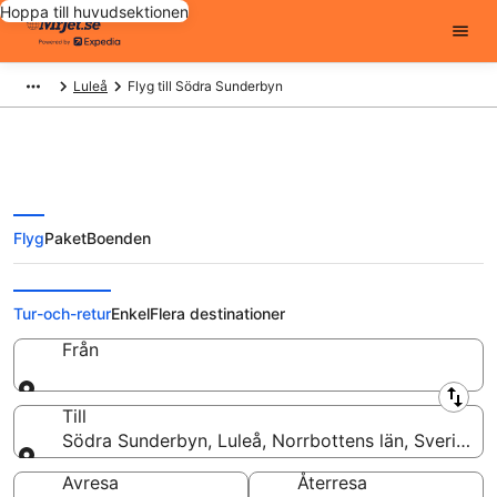
Hoppa till huvudsektionen
Luleå
Flyg till Södra Sunderbyn
Flyg
Paket
Boenden
Billiga flygbiljetter till Södra
Sunderbyn
Tur-och-retur
Enkel
Flera destinationer
Från
Från
Till
Södra Sunderbyn, Luleå, Norrbottens län, Sverige
Till
Avresa
Återresa