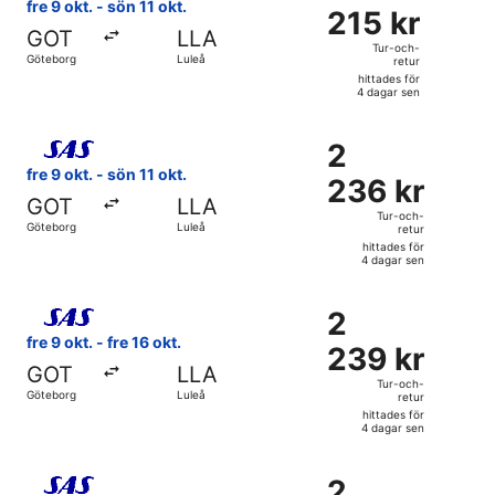
215 kr
fre 9 okt. - sön 11 okt.
215 kr
Tur-
GOT
LLA
och-
Tur-och-
Göteborg
Luleå
retur
retur,
hittades för
hittades
4 dagar sen
för
Välj flyg med Scandinavian Airlines, med avresa fre 9 okt. 
4
2
2
dagar
236 kr
fre 9 okt. - sön 11 okt.
sen
236 kr
Tur-
GOT
LLA
och-
Tur-och-
Göteborg
Luleå
retur
retur,
hittades för
hittades
4 dagar sen
för
Välj flyg med Scandinavian Airlines, med avresa fre 9 okt. 
4
2
2
dagar
239 kr
fre 9 okt. - fre 16 okt.
sen
239 kr
Tur-
GOT
LLA
och-
Tur-och-
Göteborg
Luleå
retur
retur,
hittades för
hittades
4 dagar sen
för
Välj flyg med Scandinavian Airlines, med avresa fre 9 okt. 
4
2
2
dagar