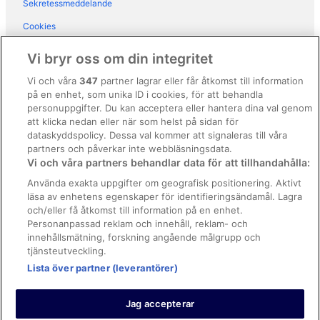
Sekretessmeddelande
Cookies
Användarvillkor
Vi bryr oss om din integritet
Allmänna regler och villkor (ej för Vrbo-bokningar)
Vi och våra
347
partner lagrar eller får åtkomst till information
på en enhet, som unika ID i cookies, för att behandla
Regler och villkor för Vrbo
personuppgifter. Du kan acceptera eller hantera dina val genom
Tillgänglighetsanpassning
att klicka nedan eller när som helst på sidan för
dataskyddspolicy. Dessa val kommer att signaleras till våra
Juridisk information/Kontakta oss
partners och påverkar inte webbläsningsdata.
Vi och våra partners behandlar data för att tillhandahålla:
Riktlinjer för innehåll och anmäla innehåll
Använda exakta uppgifter om geografisk positionering. Aktivt
läsa av enhetens egenskaper för identifieringsändamål. Lagra
Hjälp
och/eller få åtkomst till information på en enhet.
Kontakta oss
Personanpassad reklam och innehåll, reklam- och
innehållsmätning, forskning angående målgrupp och
Avboka eller ändra din bokning
tjänsteutveckling.
Boka ett flyg med flygbolagskredit
Lista över partner (leverantörer)
Återbetalningsprocess och tidslinjer
Jag accepterar
© 2026 Expedia, Inc., ett företag inom Expedia Group.