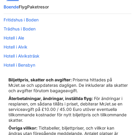
Boende
Flyg
Paketresor
Fritidshus i Boden
Trädhus i Boden
Hotell i Ale
Hotell i Alvik
Hotell i Alviksträsk
Hotell i Bensbyn
Hotell i Boden
Biljettpris, skatter och avgifter:
Priserna hittades på
Hotell i Bredträskheden
MrJet.se och uppdateras dagligen. De inkluderar alla skatter
och avgifter förutom bagageavgift.
Hotell i Gäddvik
Återbetalningar, ändringar, inställda flyg:
För ändringar i
Hotell i Hertsön
resplanen, om sådana tillåts i priset, debiterar MrJet.se en
serviceavgift på £10.00 / 45.00 Euro utöver eventuella
Hotell i Karlsvik
tillkommande kostnader för nytt biljettpris och tillkommande
Hotell i Luleå
skatter.
Övriga villkor:
Tidtabeller, biljettpriser, och villkor kan
Hotell i Notviken
ändras utan föregående meddelande. Antalet platser är