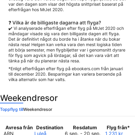
var den dagen som visar det högsta snittpriset baserat på
efterfrågan hos MrJet 2020.
❓ Vilka är de billigaste dagarna att flyga?
✔️ Vi analyserade efterfrågan efter flyg på MrJet 2020 och
måndagar visade sig vara den billigaste dagen att flyga.
Det är definitivt något du borde ha i åtanke när du bokar
nästa resa! Helgen kan verka vara den mest logiska tiden
att börja semester, men flygbiljetter var i genomsnitt dyrare
för flyg som agvick på lördagar, så det kan vara värt att
tänka på när du planerar nästa resa.
*Enligt efterfrågan efter flyg på ebookers.com från januari
till december 2020. Besparingar kan variera beroende på
vilka alternativ som har valts.
Weekendresor
Toppflyg till
Weekendresor
Avresa från
Destination
Resdatum
Flyg från*
september
ARN
Luleå
6 sep.
-
20 sep.
1 231 kr