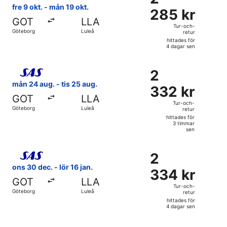
285 kr
fre 9 okt. - mån 19 okt.
sen
285 kr
Tur-
GOT
LLA
och-
Tur-och-
Göteborg
Luleå
retur
retur,
hittades för
hittades
4 dagar sen
för
Välj flyg med Scandinavian Airlines, med avresa mån 24 aug
4
2
2
dagar
332 kr
mån 24 aug. - tis 25 aug.
sen
332 kr
Tur-
GOT
LLA
och-
Tur-och-
Göteborg
Luleå
retur
retur,
hittades för
hittades
3 timmar
sen
för
3
Välj flyg med Scandinavian Airlines, med avresa ons 30 dec.
timmar
2
2
sen
334 kr
ons 30 dec. - lör 16 jan.
334 kr
Tur-
GOT
LLA
och-
Tur-och-
Göteborg
Luleå
retur
retur,
hittades för
hittades
4 dagar sen
för
Välj flyg med Scandinavian Airlines, med avresa fre 9 okt. 
4