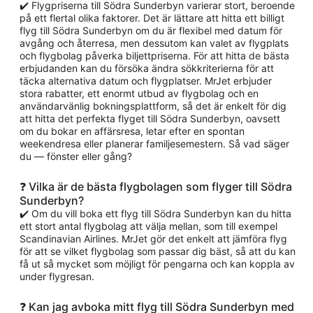
✔️ Flygpriserna till Södra Sunderbyn varierar stort, beroende
på ett flertal olika faktorer. Det är lättare att hitta ett billigt
flyg till Södra Sunderbyn om du är flexibel med datum för
avgång och återresa, men dessutom kan valet av flygplats
och flygbolag påverka biljettpriserna. För att hitta de bästa
erbjudanden kan du försöka ändra sökkriterierna för att
täcka alternativa datum och flygplatser. MrJet erbjuder
stora rabatter, ett enormt utbud av flygbolag och en
användarvänlig bokningsplattform, så det är enkelt för dig
att hitta det perfekta flyget till Södra Sunderbyn, oavsett
om du bokar en affärsresa, letar efter en spontan
weekendresa eller planerar familjesemestern. Så vad säger
du — fönster eller gång?
❓ Vilka är de bästa flygbolagen som flyger till Södra
Sunderbyn?
✔️ Om du vill boka ett flyg till Södra Sunderbyn kan du hitta
ett stort antal flygbolag att välja mellan, som till exempel
Scandinavian Airlines. MrJet gör det enkelt att jämföra flyg
för att se vilket flygbolag som passar dig bäst, så att du kan
få ut så mycket som möjligt för pengarna och kan koppla av
under flygresan.
❓ Kan jag avboka mitt flyg till Södra Sunderbyn med