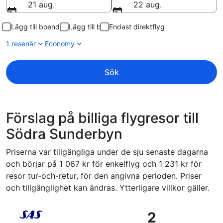
21 aug.
22 aug.
Lägg till boende
Lägg till bil
Endast direktflyg
1 resenär
Economy
Sök
Förslag på billiga flygresor till
Södra Sunderbyn
Priserna var tillgängliga under de sju senaste dagarna
och börjar på 1 067 kr för enkelflyg och 1 231 kr för
resor tur-och-retur, för den angivna perioden. Priser
och tillgänglighet kan ändras. Ytterligare villkor gäller.
Välj flyg med Scandinavian Airlines, med avresa fre 9 okt. 
2
2