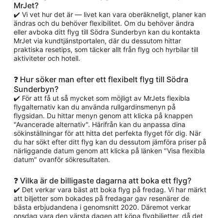
MrJet?
✔️ Vi vet hur det är — livet kan vara oberäkneligt, planer kan
ändras och du behöver flexibilitet. Om du behöver ändra
eller avboka ditt flyg till Södra Sunderbyn kan du kontakta
MrJet via kundtjänstportalen, där du dessutom hittar
praktiska resetips, som täcker allt från flyg och hyrbilar till
aktiviteter och hotell.
❓ Hur söker man efter ett flexibelt flyg till Södra
Sunderbyn?
✔️ För att få ut så mycket som möjligt av MrJets flexibla
flygalternativ kan du använda rullgardinsmenyn på
flygsidan. Du hittar menyn genom att klicka på knappen
"Avancerade alternativ". Härifrån kan du anpassa dina
sökinställningar för att hitta det perfekta flyget för dig. När
du har sökt efter ditt flyg kan du dessutom jämföra priser på
närliggande datum genom att klicka på länken "Visa flexibla
datum" ovanför sökresultaten.
❓ Vilka är de billigaste dagarna att boka ett flyg?
✔️ Det verkar vara bäst att boka flyg på fredag. Vi har märkt
att biljetter som bokades på fredagar gav resenärer de
bästa erbjudandena i genomsnitt 2020. Däremot verkar
onsdag vara den värsta dagen att köpa flygbiljetter, då det