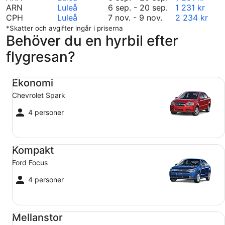
6
september
ARN
Luleå
6 sep.
-
20 sep.
1 231 kr
november
till
6
CPH
Luleå
7 nov.
-
9 nov.
2 234 kr
7
september
till
*Skatter och avgifter ingår i priserna
Behöver du en hyrbil efter
till
20
september
november
20
flygresan?
9
Ekonomi Chevrolet Spark
Ekonomi
Chevrolet Spark
4 personer
Kompakt Ford Focus
Kompakt
Ford Focus
4 personer
Mellanstor Toyota Corolla
Mellanstor