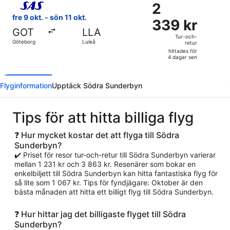
2
2
dagar
339 kr
fre 9 okt. - sön 11 okt.
sen
339 kr
Tur-
GOT
LLA
och-
Tur-och-
Göteborg
Luleå
retur
retur,
hittades för
hittades
4 dagar sen
för
4
Flyginformation
Upptäck Södra Sunderbyn
dagar
sen
Tips för att hitta billiga flyg
❓ Hur mycket kostar det att flyga till Södra
Sunderbyn?
✔️ Priset för resor tur-och-retur till Södra Sunderbyn varierar
mellan 1 231 kr och 3 863 kr. Resenärer som bokar en
enkelbiljett till Södra Sunderbyn kan hitta fantastiska flyg för
så lite som 1 067 kr. Tips för fyndjägare: Oktober är den
bästa månaden att hitta ett billigt flyg till Södra Sunderbyn.
❓ Hur hittar jag det billigaste flyget till Södra
Sunderbyn?