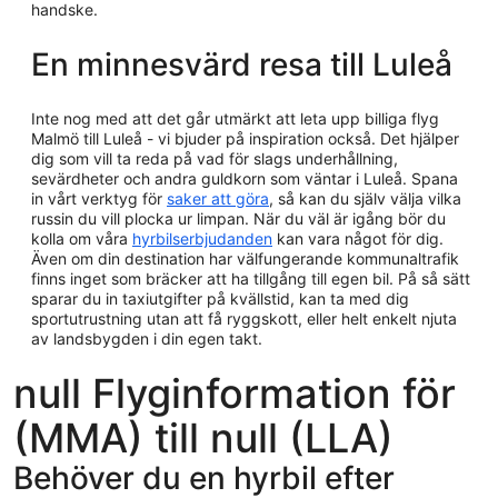
handske.
En minnesvärd resa till Luleå
Inte nog med att det går utmärkt att leta upp billiga flyg
Malmö till Luleå - vi bjuder på inspiration också. Det hjälper
dig som vill ta reda på vad för slags underhållning,
sevärdheter och andra guldkorn som väntar i Luleå. Spana
in vårt verktyg för
saker att göra
, så kan du själv välja vilka
russin du vill plocka ur limpan. När du väl är igång bör du
kolla om våra
hyrbilserbjudanden
kan vara något för dig.
Även om din destination har välfungerande kommunaltrafik
finns inget som bräcker att ha tillgång till egen bil. På så sätt
sparar du in taxiutgifter på kvällstid, kan ta med dig
sportutrustning utan att få ryggskott, eller helt enkelt njuta
av landsbygden i din egen takt.
null Flyginformation för
(MMA) till null (LLA)
Behöver du en hyrbil efter