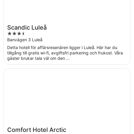
Scandic Luleå
3.5
out
Banvägen 3 Luleå
of
Detta hotell för affärsresenären ligger i Luleå. Här har du
5
tillgång till gratis wi-fi, avgiftsfri parkering och frukost. Våra
gäster brukar tala väl om den ...
Öppnas i ett nytt fönster
Comfort Hotel Arctic
Comfort Hotel Arctic