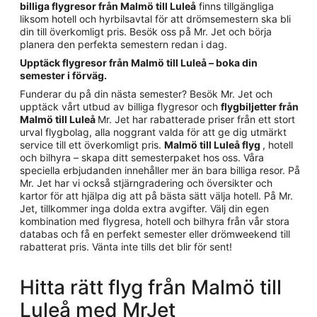
billiga flygresor från Malmö till Luleå
finns tillgängliga
liksom hotell och hyrbilsavtal för att drömsemestern ska bli
din till överkomligt pris. Besök oss på Mr. Jet och börja
planera den perfekta semestern redan i dag.
Upptäck flygresor från Malmö till Luleå – boka din
semester i förväg.
Funderar du på din nästa semester? Besök Mr. Jet och
upptäck vårt utbud av billiga flygresor och
flygbiljetter från
Malmö till Luleå
Mr. Jet har rabatterade priser från ett stort
urval flygbolag, alla noggrant valda för att ge dig utmärkt
service till ett överkomligt pris.
Malmö till Luleå flyg
, hotell
och bilhyra – skapa ditt semesterpaket hos oss. Våra
speciella erbjudanden innehåller mer än bara billiga resor. På
Mr. Jet har vi också stjärngradering och översikter och
kartor för att hjälpa dig att på bästa sätt välja hotell. På Mr.
Jet, tillkommer inga dolda extra avgifter. Välj din egen
kombination med flygresa, hotell och bilhyra från vår stora
databas och få en perfekt semester eller drömweekend till
rabatterat pris. Vänta inte tills det blir för sent!
Hitta rätt flyg från Malmö till
Luleå med MrJet