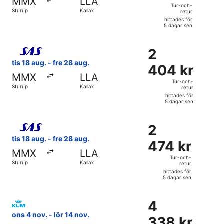
MMX
LLA
och-
Tur-och-
Sturup
Kallax
retur
retur,
hittades för
hittades
5 dagar sen
för
Välj flyg med Scandinavian Airlines, med avresa tis 18 aug. 
5
2
2
dagar
404 kr
tis 18 aug. - fre 28 aug.
sen
404 kr
Tur-
MMX
LLA
och-
Tur-och-
Sturup
Kallax
retur
retur,
hittades för
hittades
5 dagar sen
för
Välj flyg med Scandinavian Airlines, med avresa tis 18 aug. 
5
2
2
dagar
474 kr
tis 18 aug. - fre 28 aug.
sen
474 kr
Tur-
MMX
LLA
och-
Tur-och-
Sturup
Kallax
retur
retur,
hittades för
hittades
5 dagar sen
för
Välj flyg med KLM, med avresa ons 4 nov. från Kastrup till 
5
4
4
dagar
338 kr
ons 4 nov. - lör 14 nov.
sen
338 kr
Tur-