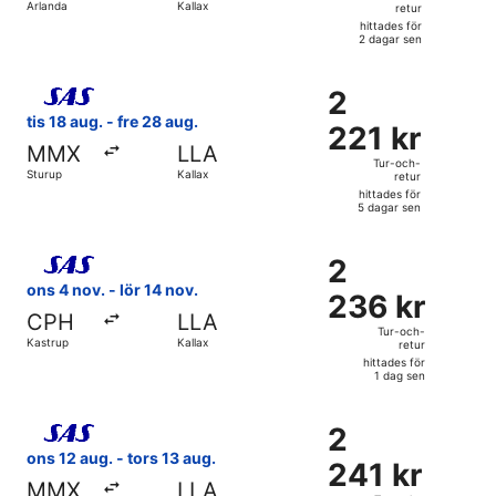
Arlanda
Kallax
retur
retur,
hittades för
hittades
2 dagar sen
för
Välj flyg med Scandinavian Airlines, med avresa tis 18 aug. 
2
2
2
dagar
221 kr
tis 18 aug. - fre 28 aug.
sen
221 kr
Tur-
MMX
LLA
och-
Tur-och-
Sturup
Kallax
retur
retur,
hittades för
hittades
5 dagar sen
för
Välj flyg med Scandinavian Airlines, med avresa ons 4 nov. f
5
2
2
dagar
236 kr
ons 4 nov. - lör 14 nov.
sen
236 kr
Tur-
CPH
LLA
och-
Tur-och-
Kastrup
Kallax
retur
retur,
hittades för
hittades
1 dag sen
för
Välj flyg med Scandinavian Airlines, med avresa ons 12 aug.
1
2
2
dag
241 kr
ons 12 aug. - tors 13 aug.
sen
241 kr
Tur-
MMX
LLA