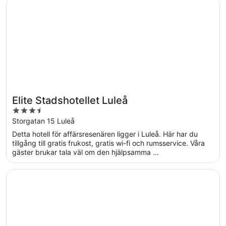
Öppnas i ett nytt fönster
Elite Stadshotellet Luleå
Elite Stadshotellet Luleå
3.5
out
Storgatan 15 Luleå
of
Detta hotell för affärsresenären ligger i Luleå. Här har du
5
tillgång till gratis frukost, gratis wi-fi och rumsservice. Våra
gäster brukar tala väl om den hjälpsamma ...
Öppnas i ett nytt fönster
Scandic Luleå