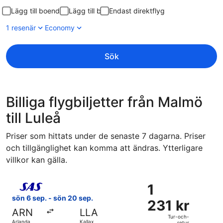
Lägg till boende
Lägg till bil
Endast direktflyg
1 resenär
Economy
Sök
Billiga flygbiljetter från Malmö
till Luleå
Priser som hittats under de senaste 7 dagarna. Priser
och tillgänglighet kan komma att ändras. Ytterligare
villkor kan gälla.
Välj flyg med Scandinavian Airlines, med avresa sön 6 sep. 
1
1
231 kr
sön 6 sep. - sön 20 sep.
231 kr
Tur-
ARN
LLA
och-
Tur-och-
Arlanda
Kallax
retur