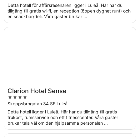
of
Detta hotell för affärsresenären ligger i Luleå. Här har du
5
tillgång till gratis wi-fi, en reception (öppen dygnet runt) och
en snackbar/deli. Våra gäster brukar ...
Öppnas i ett nytt fönster
Clarion Hotel Sense
Clarion Hotel Sense
4
out
Skeppsbrogatan 34 SE Luleå
of
Detta hotell ligger i Luleå. Här har du tillgång till gratis
5
frukost, rumsservice och ett fitnesscenter. Våra gäster
brukar tala väl om den hjälpsamma personalen ...
Öppnas i ett nytt fönster
Best Western Plus Savoy Lulea