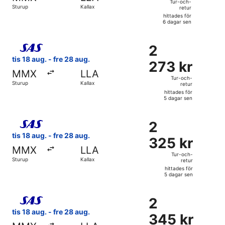
och-
Tur-och-
Sturup
Kallax
retur
retur,
hittades för
hittades
6 dagar sen
för
Välj flyg med Scandinavian Airlines, med avresa tis 18 aug. 
6
2
2
dagar
273 kr
tis 18 aug. - fre 28 aug.
sen
273 kr
Tur-
MMX
LLA
och-
Tur-och-
Sturup
Kallax
retur
retur,
hittades för
hittades
5 dagar sen
för
Välj flyg med Scandinavian Airlines, med avresa tis 18 aug. 
5
2
2
dagar
325 kr
tis 18 aug. - fre 28 aug.
sen
325 kr
Tur-
MMX
LLA
och-
Tur-och-
Sturup
Kallax
retur
retur,
hittades för
hittades
5 dagar sen
för
Välj flyg med Scandinavian Airlines, med avresa tis 18 aug. 
5
2
2
dagar
345 kr
tis 18 aug. - fre 28 aug.
sen
345 kr
Tur-