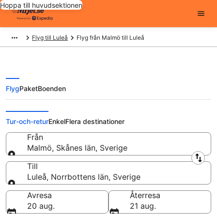
Hoppa till huvudsektionen
Flyg till Luleå
Flyg från Malmö till Luleå
Flyg
Paket
Boenden
Flyg från Malmö till Luleå från
Tur-och-retur
Enkel
Flera destinationer
Från
Malmö, Skånes län, Sverige
Från
Till
Luleå, Norrbottens län, Sverige
Till
Avresa
Återresa
20 aug.
21 aug.