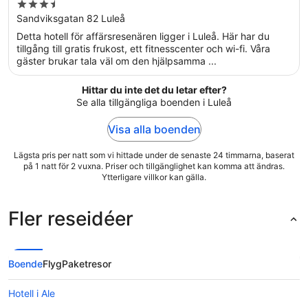
3.5
out
Sandviksgatan 82 Luleå
of
Detta hotell för affärsresenären ligger i Luleå. Här har du
5
tillgång till gratis frukost, ett fitnesscenter och wi-fi. Våra
gäster brukar tala väl om den hjälpsamma ...
Hittar du inte det du letar efter?
Se alla tillgängliga boenden i Luleå
Visa alla boenden
Lägsta pris per natt som vi hittade under de senaste 24 timmarna, baserat
på 1 natt för 2 vuxna. Priser och tillgänglighet kan komma att ändras.
Ytterligare villkor kan gälla.
Fler reseidéer
Boende
Flyg
Paketresor
Hotell i Ale