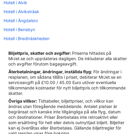
Hotell i Alvik
Hotell i Alviksträsk
Hotell i Ängdalsro
Hotell i Bensbyn
Hotell i Bredträskheden
Hotell i Gäddvik
Biljettpris, skatter och avgifter:
Priserna hittades på
Hotell i Hertsön
MrJet.se och uppdateras dagligen. De inkluderar alla skatter
och avgifter förutom bagageavgift.
Hotell i Karlsvik
Återbetalningar, ändringar, inställda flyg:
För ändringar i
Hotell i Luleå
resplanen, om sådana tillåts i priset, debiterar MrJet.se en
serviceavgift på £10.00 / 45.00 Euro utöver eventuella
Hotell i Notviken
tillkommande kostnader för nytt biljettpris och tillkommande
Hotell i Råneå
skatter.
Övriga villkor:
Tidtabeller, biljettpriser, och villkor kan
Hotell i Rosvik
ändras utan föregående meddelande. Antalet platser är
Hotell i Sävast
begränsat och kanske inte tillgängliga på alla flyg, datum
och destinationer. Priser återbetalas inte retroaktivt eller
Hotell i Sinksundet
som ersättning för helt eller delvis outnyttjad biljett. Biljetter
kan ej överlåtas eller återbetalas. Gällande biljettregler för
Hotell i Södra Sunderbyn
vald resplan visas före bokning.