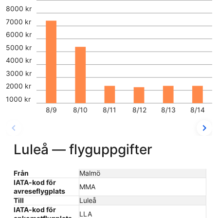
8000 kr
7000 kr
6000 kr
5000 kr
4000 kr
3000 kr
2000 kr
1000 kr
8/9
8/10
8/11
8/12
8/13
8/14
Luleå — flyguppgifter
Från
Malmö
IATA-kod för
MMA
avreseflygplats
Till
Luleå
IATA-kod för
LLA