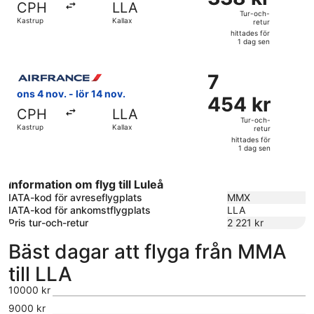
CPH
LLA
och-
Tur-och-
Kastrup
Kallax
retur
retur,
hittades för
hittades
1 dag sen
för
Välj flyg med Air France, med avresa ons 4 nov. från Kastrup
1
7
7
dag
454 kr
ons 4 nov. - lör 14 nov.
sen
454 kr
Tur-
CPH
LLA
och-
Tur-och-
Kastrup
Kallax
retur
retur,
hittades för
hittades
1 dag sen
för
1
Information om flyg till Luleå
dag
IATA-kod för avreseflygplats
MMX
sen
IATA-kod för ankomstflygplats
LLA
Pris tur-och-retur
2 221 kr
Bäst dagar att flyga från MMA
till LLA
10000 kr
9000 kr