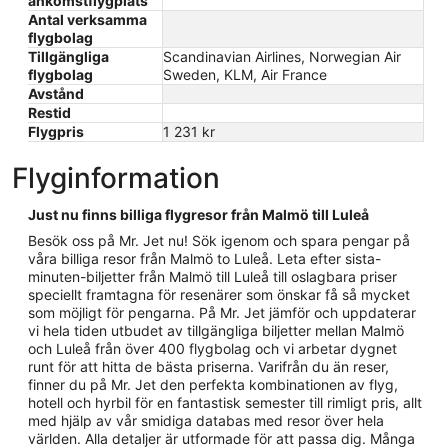
ankomstflygplats
Antal verksamma
flygbolag
Tillgängliga
Scandinavian Airlines, Norwegian Air
flygbolag
Sweden, KLM, Air France
Avstånd
Restid
Flygpris
1 231 kr
Flyginformation
Just nu finns billiga flygresor från Malmö till Luleå
Besök oss på Mr. Jet nu! Sök igenom och spara pengar på
våra billiga resor från Malmö to Luleå. Leta efter sista-
minuten-biljetter från Malmö till Luleå till oslagbara priser
speciellt framtagna för resenärer som önskar få så mycket
som möjligt för pengarna. På Mr. Jet jämför och uppdaterar
vi hela tiden utbudet av tillgängliga biljetter mellan Malmö
och Luleå från över 400 flygbolag och vi arbetar dygnet
runt för att hitta de bästa priserna. Varifrån du än reser,
finner du på Mr. Jet den perfekta kombinationen av flyg,
hotell och hyrbil för en fantastisk semester till rimligt pris, allt
med hjälp av vår smidiga databas med resor över hela
världen. Alla detaljer är utformade för att passa dig. Många