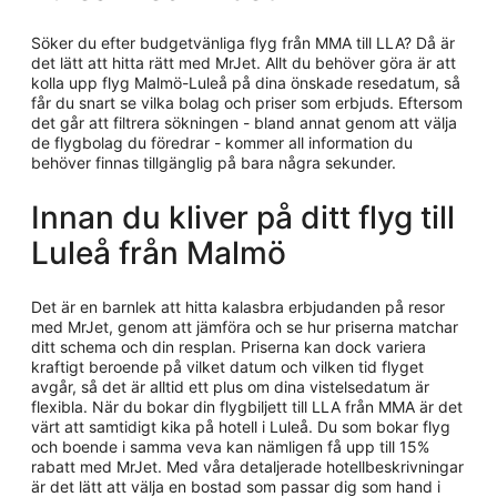
Söker du efter budgetvänliga flyg från MMA till LLA? Då är
det lätt att hitta rätt med MrJet. Allt du behöver göra är att
kolla upp flyg Malmö-Luleå på dina önskade resedatum, så
får du snart se vilka bolag och priser som erbjuds. Eftersom
det går att filtrera sökningen - bland annat genom att välja
de flygbolag du föredrar - kommer all information du
behöver finnas tillgänglig på bara några sekunder.
Innan du kliver på ditt flyg till
Luleå från Malmö
Det är en barnlek att hitta kalasbra erbjudanden på resor
med MrJet, genom att jämföra och se hur priserna matchar
ditt schema och din resplan. Priserna kan dock variera
kraftigt beroende på vilket datum och vilken tid flyget
avgår, så det är alltid ett plus om dina vistelsedatum är
flexibla. När du bokar din flygbiljett till LLA från MMA är det
värt att samtidigt kika på hotell i Luleå. Du som bokar flyg
och boende i samma veva kan nämligen få upp till 15%
rabatt med MrJet. Med våra detaljerade hotellbeskrivningar
är det lätt att välja en bostad som passar dig som hand i