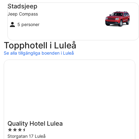
Stadsjeep Jeep Compass
Stadsjeep
Jeep Compass
5 personer
Topphotell i Luleå
Se alla tillgängliga boenden i Luleå
Öppnas i ett nytt fönster
Quality Hotel Lulea
Quality Hotel Lulea
3.5
out
Storgatan 17 Luleå