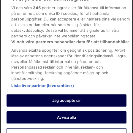
Allmänna regler och villkor (ej för Vrbo-bokningar)
Vi och våra
345
partner lagrar eller får åtkomst till information
på en enhet, som unika ID i cookies, för att behandla
Regler och villkor för Vrbo
personuppgifter. Du kan acceptera eller hantera dina val genom
Tillgänglighetsanpassning
att klicka nedan eller när som helst på sidan för
dataskyddspolicy. Dessa val kommer att signaleras till våra
Juridisk information/Kontakta oss
partners och påverkar inte webbläsningsdata.
Vi och våra partners behandlar data för att tillhandahålla:
Riktlinjer för innehåll och anmäla innehåll
Använda exakta uppgifter om geografisk positionering. Aktivt
läsa av enhetens egenskaper för identifieringsändamål. Lagra
Hjälp
och/eller få åtkomst till information på en enhet.
Kontakta oss
Personanpassad reklam och innehåll, reklam- och
innehållsmätning, forskning angående målgrupp och
Avboka eller ändra din bokning
tjänsteutveckling.
Boka ett flyg med flygbolagskredit
Lista över partner (leverantörer)
Återbetalningsprocess och tidslinjer
Jag accepterar
© 2026 Expedia, Inc., ett företag inom Expedia Group.
https://www.expediagroup.com/ Med ensamrätt. MrJet är ett
varumärke eller registrerat varumärke som tillhör Expedia, Inc.
Avvisa alla