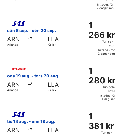
retur,
hittades för
hittades
2 dagar sen
för
Välj flyg med Scandinavian Airlines, med avresa sön 6 sep. 
2
1
1
dagar
266 kr
sön 6 sep. - sön 20 sep.
sen
266 kr
Tur-
ARN
LLA
och-
Tur-och-
Arlanda
Kallax
retur
retur,
hittades för
hittades
2 dagar sen
för
Välj flyg med Norwegian Air Sweden, med avresa ons 19 aug.
2
1
1
dagar
280 kr
ons 19 aug. - tors 20 aug.
sen
280 kr
Tur-
ARN
LLA
och-
Tur-och-
Arlanda
Kallax
retur
retur,
hittades för
hittades
1 dag sen
för
Välj flyg med Scandinavian Airlines, med avresa tis 18 aug. 
1
1
1
dag
381 kr
tis 18 aug. - ons 19 aug.
sen
381 kr
Tur-
ARN
LLA
och-
Tur-och-