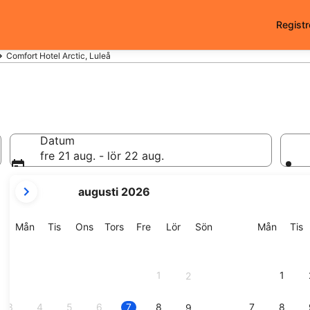
Registr
Comfort Hotel Arctic, Luleå
Datum
fre 21 aug. - lör 22 aug.
dina
augusti 2026
nuvarande
månader
är
Måndag
Tisdag
Onsdag
Torsdag
Fredag
Lördag
Söndag
Månda
T
Mån
Tis
Ons
Tors
Fre
Lör
Sön
Mån
Tis
August
2026
och
1
1
2
September
2026.
3
4
5
6
7
8
7
8
9