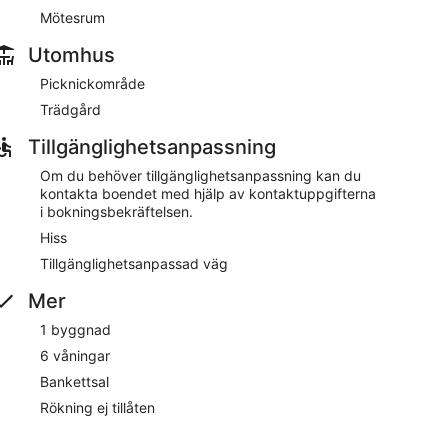
Mötesrum
Utomhus
er, en bastu och wi-fi i allmänna utrymmen. Parkering
Picknickområde
en kan hjälpa dig dygnet runt med
äster dessutom tillgång till mötesrum, kaffe/te i
Trädgård
Tillgänglighetsanpassning
nesscenter. Det finns restaurang på plats. Du kan njuta
 I allmänna utrymmen finns wi-fi tillgängligt mot en
Om du behöver tillgänglighetsanpassning kan du
kontakta boendet med hjälp av kontaktuppgifterna
nns flerspråkig personal, trädgård och
i bokningsbekräftelsen.
ängliga mot en avgift, enligt principen först till
Hiss
Tillgänglighetsanpassad väg
Mer
ill 09.00.
1 byggnad
6 våningar
Bankettsal
Rökning ej tillåten