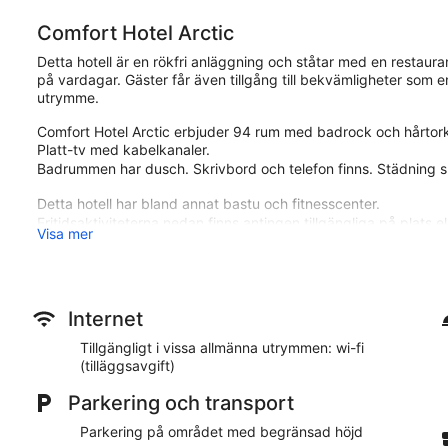
Comfort Hotel Arctic
Detta hotell är en rökfri anläggning och ståtar med en restaura
på vardagar. Gäster får även tillgång till bekvämligheter som e
utrymme.
Comfort Hotel Arctic erbjuder 94 rum med badrock och hårtork.
Platt-tv med kabelkanaler.
Badrummen har dusch. Skrivbord och telefon finns. Städning s
Detta hotell har bland annat bastu och fitnesscenter.
Fritidsaktiviteterna nedan finns antingen tillgängliga på plats el
Visa mer
Comfort Hotel Arctic ligger mindre än tio minuters promenad 
3,5 stjärnor har 94 rum och ståtar med gratis frukost och en re
Restaurangalternativ
Internet
Gratis engelsk frukost serveras på helgen mellan 06.30 och 09.
Tillgängligt i vissa allmänna utrymmen: wi-fi
eller äta något gott på restaurangen.
(tilläggsavgift)
Rum
Parkering och transport
Din platt-tv har kabelkanaler. I badrummen finns hårtorkar och
Parkering på området med begränsad höjd
högsta kvalitet. Telefon och skrivbord erbjuds som standard.