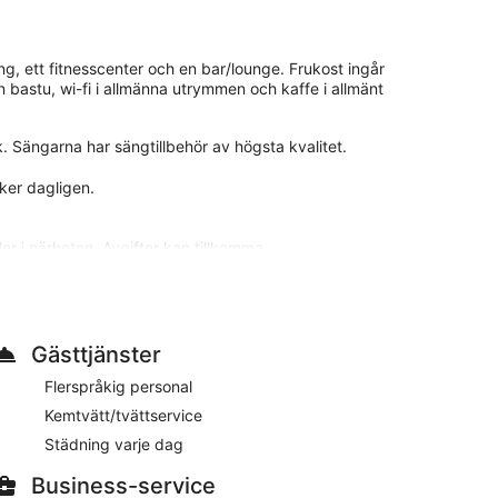
ng, ett fitnesscenter och en bar/lounge. Frukost ingår
n bastu, wi-fi i allmänna utrymmen och kaffe i allmänt
 Sängarna har sängtillbehör av högsta kvalitet.
ker dagligen.
ler i närheten. Avgifter kan tillkomma.
från Luleå domkyrka och Domkyrka. Detta hotell med
staurang, samt ett fitnesscenter.
Gästtjänster
00. Du kan utforska hotellet och mingla i deras bar
Flerspråkig personal
Kemtvätt/tvättservice
Städning varje dag
 badrockar, och samtliga sängar har sängtillbehör av
Business-service