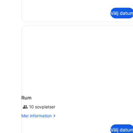
Välj datu
Rum
10 sovplatser
Mer
Mer information
information
om
Välj datu
Rum