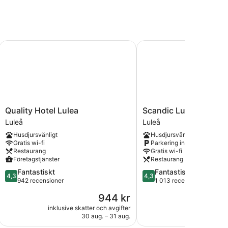
Quality Hotel Lulea
Scandic Luleå
Quality
Scandic
Quality Hotel Lulea
Scandic Luleå
Hotel
Luleå
Luleå
Luleå
Lulea
Luleå
Husdjursvänligt
Husdjursvänligt
Luleå
Gratis wi-fi
Parkering ingår
Restaurang
Gratis wi-fi
Företagstjänster
Restaurang
4.3
4.3
Fantastiskt
Fantastiskt
4,3
4,3
av
av
942 recensioner
1 013 recensioner
5,
5,
Priset
944 kr
Fantastiskt,
Fantastiskt,
är
942 recensioner
1 013 recensioner
inklusive skatter och avgifter
inklusive skatt
944 kr
30 aug. – 31 aug.