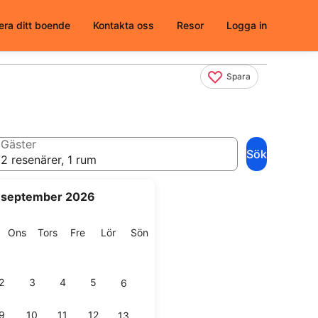
era ditt boende
Kontakta oss
Resor
Logga in
Spara
Gäster
Sök
2 resenärer, 1 rum
september 2026
g
isdag
Onsdag
Torsdag
Fredag
Lördag
Söndag
Ons
Tors
Fre
Lör
Sön
2
3
4
5
6
9
10
11
12
13