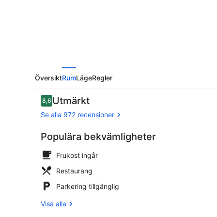
Översikt
Rum
Läge
Regler
Recensioner
Utmärkt
8,6
8,6 av 10,
Se alla 972 recensioner
Populära bekvämligheter
Lobbyloung
Frukost ingår
Restaurang
Parkering tillgänglig
Visa alla