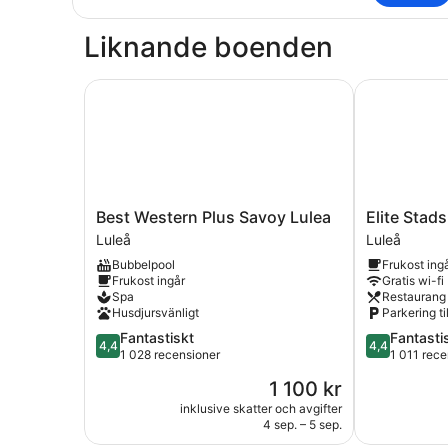
Liknande boenden
Best Western Plus Savoy Lulea
Elite Stadsh
Best
Elite
Best Western Plus Savoy Lulea
Elite Stads
Western
Stadshotelle
Luleå
Luleå
Plus
Luleå
Bubbelpool
Frukost ing
Savoy
Luleå
Frukost ingår
Gratis wi-fi
Lulea
Spa
Restaurang
Luleå
Husdjursvänligt
Parkering ti
4.4
4.4
Fantastiskt
Fantasti
4,4
4,4
av
av
1 028 recensioner
1 011 rece
5,
5,
Priset
1 100 kr
Fantastiskt,
Fantastiskt,
är
1 028 recensioner
1 011 recens
inklusive skatter och avgifter
1 100 kr
4 sep. – 5 sep.