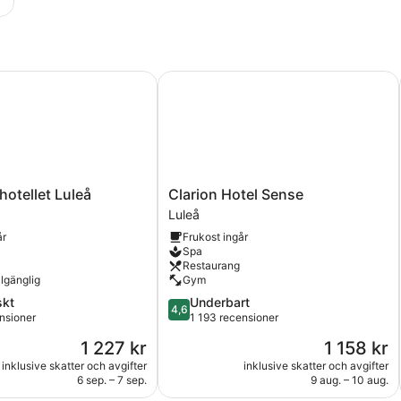
otellet Luleå
Clarion Hotel Sense
Clarion
hotellet Luleå
Clarion Hotel Sense
t
Hotel
Luleå
Sense
år
Frukost ingår
Luleå
Spa
Restaurang
llgänglig
Gym
4.6
skt
Underbart
4,6
av
nsioner
1 193 recensioner
5,
Priset
Priset
1 227 kr
1 158 kr
Underbart,
är
är
ioner
1 193 recensioner
inklusive skatter och avgifter
inklusive skatter och avgifter
1 227 kr
1 158 kr
6 sep. – 7 sep.
9 aug. – 10 aug.