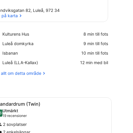
ndviksgatan 82, Luleå, 972 34
 på karta
Se på karta
Place,
Kulturens Hus
‪8 min till fots‬
Kulturens
Place,
Luleå domkyrka
‪9 min till fots‬
Hus
Luleå
Place,
Isbanan
‪10 min till fots‬
domkyrka
Isbanan
Airport,
Luleå (LLA-Kallax)
‪12 min med bil‬
Luleå
(LLA-
 allt om detta område
Kallax)
hotellrum.
ord med en tv, en stol och ett fönster med gardiner.
ppna
Ett sovrum med en säng, ett skrivbord, en 
2
tandardrum (Twin)
la
Utmärkt
oton
6
8,6 av 10
(19 recensioner)
19 recensioner
ör
2 sovplatser
tandardrum
2 enkelsängar