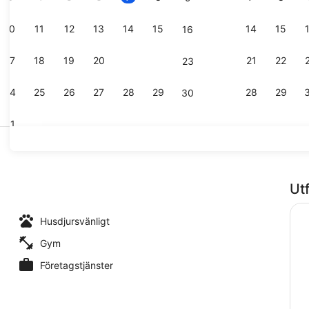
10
11
12
13
14
15
14
15
16
Boendets f
17
18
19
20
21
22
21
22
23
24
25
26
27
28
29
28
29
30
31
Sittområde 
Ut
e
Husdjursvänligt
Gym
Företagstjänster