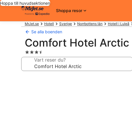
Hoppa till huvudsektionen
Shoppa resor
MrJet.se
Hotell
Sverige
Norrbottens län
Hotell i Luleå
Se alla boenden
Comfort Hotel Arctic
3.5-
stjärnigt
Vart reser du?
boende
Fotogalleri
för
Comfort
Hotel
Arctic