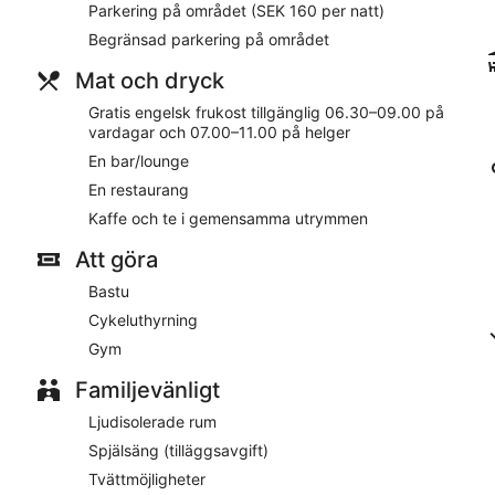
Parkering på området (SEK 160 per natt)
På boendet
Begränsad parkering på området
På Comfort Hotel Arctic har gäster tillgång till ett fitnesscent
Mat och dryck
erbjuds för SEK 160 per natt. Flerspråkig personal i reception
Gratis engelsk frukost tillgänglig 06.30–09.00 på
kemtvätt/tvättjänster samt bagageförvaring. LOCALIZEHär har g
vardagar och 07.00–11.00 på helger
allmänt utrymme och expressutcheckning.
En bar/lounge
Comfort Hotel Arctic erbjuder gäster tillgång till bastu och fit
En restaurang
av en drink på baren/loungen. Gratis frukost serveras dagligen.
avgift.
Kaffe och te i gemensamma utrymmen
På Comfort Hotel Arctic som passar dem som reser i arbetet fi
picknickområde. Ett begränsat antal parkeringsplatser finns tillg
Att göra
kvarn.
Bastu
Detta hotell i Luleå har 3,5 stjärnor och tillåter inte rökning.
Cykeluthyrning
Gäster serveras gratis engelsk frukost på vardagar från 06.30 t
Gym
Comfort Hotel Arctic har en restaurang.
Familjevänligt
Ljudisolerade rum
Spjälsäng (tilläggsavgift)
Tvättmöjligheter