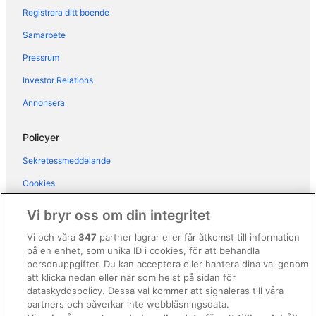
Registrera ditt boende
Samarbete
Pressrum
Investor Relations
Annonsera
Policyer
Sekretessmeddelande
Cookies
Användarvillkor
Vi bryr oss om din integritet
Allmänna regler och villkor (ej för Vrbo-bokningar)
Vi och våra
347
partner lagrar eller får åtkomst till information
på en enhet, som unika ID i cookies, för att behandla
Regler och villkor för Vrbo
personuppgifter. Du kan acceptera eller hantera dina val genom
Tillgänglighetsanpassning
att klicka nedan eller när som helst på sidan för
dataskyddspolicy. Dessa val kommer att signaleras till våra
Juridisk information/Kontakta oss
partners och påverkar inte webbläsningsdata.