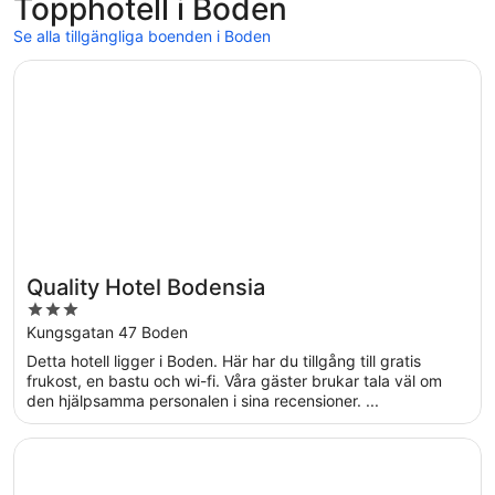
Topphotell i Boden
Se alla tillgängliga boenden i Boden
Öppnas i ett nytt fönster
Quality Hotel Bodensia
Quality Hotel Bodensia
3
out
Kungsgatan 47 Boden
of
Detta hotell ligger i Boden. Här har du tillgång till gratis
5
frukost, en bastu och wi-fi. Våra gäster brukar tala väl om
den hjälpsamma personalen i sina recensioner. ...
Öppnas i ett nytt fönster
Citystay Kungsgatan 32