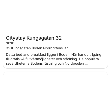
Citystay Kungsgatan 32
2
out
32 Kungsgatan Boden Norrbottens län
of
Detta bed and breakfast ligger i Boden. Här har du tillgång
5
till gratis wi-fi, tvättmöjligheter och städning. De populära
sevärdheterna Bodens fästning och Nordpoolen ...
Öppnas i ett nytt fönster
Hotell Drottninggatan 11