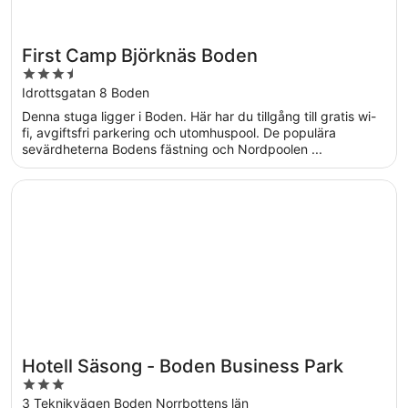
First Camp Björknäs Boden
3.5
out
Idrottsgatan 8 Boden
of
Denna stuga ligger i Boden. Här har du tillgång till gratis wi-
5
fi, avgiftsfri parkering och utomhuspool. De populära
sevärdheterna Bodens fästning och Nordpoolen ...
Öppnas i ett nytt fönster
Hotell Säsong - Boden Business Park
Hotell Säsong - Boden Business Park
3
out
3 Teknikvägen Boden Norrbottens län