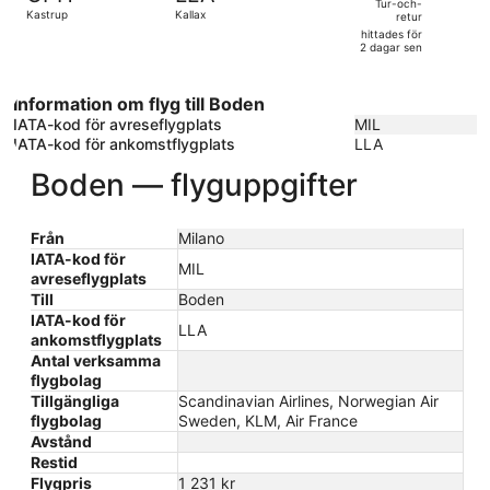
och-
Tur-och-
Kastrup
Kallax
retur
retur,
hittades för
hittades
2 dagar sen
för
2
Information om flyg till Boden
dagar
IATA-kod för avreseflygplats
MIL
sen
IATA-kod för ankomstflygplats
LLA
Boden — flyguppgifter
Från
Milano
IATA-kod för
MIL
avreseflygplats
Till
Boden
IATA-kod för
LLA
ankomstflygplats
Antal verksamma
flygbolag
Tillgängliga
Scandinavian Airlines, Norwegian Air
flygbolag
Sweden, KLM, Air France
Avstånd
Restid
Flygpris
1 231 kr