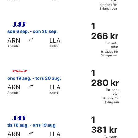
retur,
hittades för
hittades
3 dagar sen
för
Välj flyg med Scandinavian Airlines, med avresa sön 6 sep. 
3
1
1
dagar
266 kr
sön 6 sep. - sön 20 sep.
sen
266 kr
Tur-
ARN
LLA
och-
Tur-och-
Arlanda
Kallax
retur
retur,
hittades för
hittades
3 dagar sen
för
Välj flyg med Norwegian Air Sweden, med avresa ons 19 aug.
3
1
1
dagar
280 kr
ons 19 aug. - tors 20 aug.
sen
280 kr
Tur-
ARN
LLA
och-
Tur-och-
Arlanda
Kallax
retur
retur,
hittades för
hittades
1 dag sen
för
Välj flyg med Scandinavian Airlines, med avresa tis 18 aug. 
1
1
1
dag
381 kr
tis 18 aug. - ons 19 aug.
sen
381 kr
Tur-
ARN
LLA
och-
Tur-och-