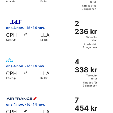
Arlanda
Kallax
retur
retur,
hittades för
hittades
2 dagar sen
för
Välj flyg med Scandinavian Airlines, med avresa ons 4 nov. f
2
2
2
dagar
236 kr
ons 4 nov. - lör 14 nov.
sen
236 kr
Tur-
CPH
LLA
och-
Tur-och-
Kastrup
Kallax
retur
retur,
hittades för
hittades
2 dagar sen
för
Välj flyg med KLM, med avresa ons 4 nov. från Kastrup till 
2
4
4
dagar
338 kr
ons 4 nov. - lör 14 nov.
sen
338 kr
Tur-
CPH
LLA
och-
Tur-och-
Kastrup
Kallax
retur
retur,
hittades för
hittades
2 dagar sen
för
Välj flyg med Air France, med avresa ons 4 nov. från Kastrup
2
7
7
dagar
454 kr
ons 4 nov. - lör 14 nov.
sen
454 kr
Tur-
CPH
LLA