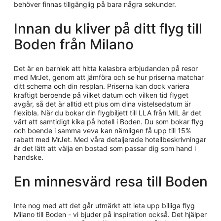
behöver finnas tillgänglig på bara några sekunder.
Innan du kliver på ditt flyg till
Boden från Milano
Det är en barnlek att hitta kalasbra erbjudanden på resor
med MrJet, genom att jämföra och se hur priserna matchar
ditt schema och din resplan. Priserna kan dock variera
kraftigt beroende på vilket datum och vilken tid flyget
avgår, så det är alltid ett plus om dina vistelsedatum är
flexibla. När du bokar din flygbiljett till LLA från MIL är det
värt att samtidigt kika på hotell i Boden. Du som bokar flyg
och boende i samma veva kan nämligen få upp till 15%
rabatt med MrJet. Med våra detaljerade hotellbeskrivningar
är det lätt att välja en bostad som passar dig som hand i
handske.
En minnesvärd resa till Boden
Inte nog med att det går utmärkt att leta upp billiga flyg
Milano till Boden - vi bjuder på inspiration också. Det hjälper