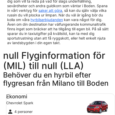
dig som vill ta reda på vad för slags underhållning,
sevärdheter och andra guldkorn som väntar i Boden. Spana
in vårt verktyg för
saker att göra
, så kan du själv välja vilka
russin du vill plocka ur limpan. När du väl är igång bör du
kolla om våra
hyrbilserbjudanden
kan vara något för dig.
Även om din destination har välfungerande kommunaltrafik
finns inget som bräcker att ha tillgång till egen bil. På så sätt
sparar du in taxiutgifter på kvällstid, kan ta med dig
sportutrustning utan att få ryggskott, eller helt enkelt njuta
av landsbygden i din egen takt.
null Flyginformation för
(MIL) till null (LLA)
Behöver du en hyrbil efter
flygresan från Milano till Boden
Ekonomi Chevrolet Spark
Ekonomi
Chevrolet Spark
4 personer