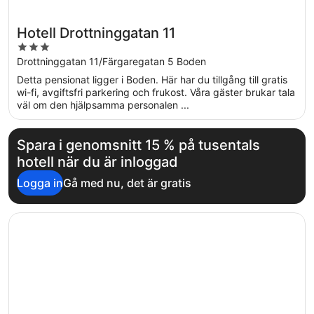
Hotell Drottninggatan 11
3
out
Drottninggatan 11/Färgaregatan 5 Boden
of
Detta pensionat ligger i Boden. Här har du tillgång till gratis
5
wi-fi, avgiftsfri parkering och frukost. Våra gäster brukar tala
väl om den hjälpsamma personalen ...
Spara i genomsnitt 15 % på tusentals
hotell när du är inloggad
Logga in
Gå med nu, det är gratis
Öppnas i ett nytt fönster
First Camp Björknäs Boden