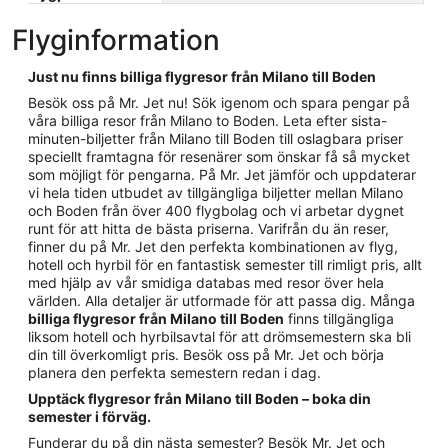
Flyginformation
Just nu finns billiga flygresor från Milano till Boden
Besök oss på Mr. Jet nu! Sök igenom och spara pengar på
våra billiga resor från Milano to Boden. Leta efter sista-
minuten-biljetter från Milano till Boden till oslagbara priser
speciellt framtagna för resenärer som önskar få så mycket
som möjligt för pengarna. På Mr. Jet jämför och uppdaterar
vi hela tiden utbudet av tillgängliga biljetter mellan Milano
och Boden från över 400 flygbolag och vi arbetar dygnet
runt för att hitta de bästa priserna. Varifrån du än reser,
finner du på Mr. Jet den perfekta kombinationen av flyg,
hotell och hyrbil för en fantastisk semester till rimligt pris, allt
med hjälp av vår smidiga databas med resor över hela
världen. Alla detaljer är utformade för att passa dig. Många
billiga flygresor från Milano till Boden
finns tillgängliga
liksom hotell och hyrbilsavtal för att drömsemestern ska bli
din till överkomligt pris. Besök oss på Mr. Jet och börja
planera den perfekta semestern redan i dag.
Upptäck flygresor från Milano till Boden – boka din
semester i förväg.
Funderar du på din nästa semester? Besök Mr. Jet och