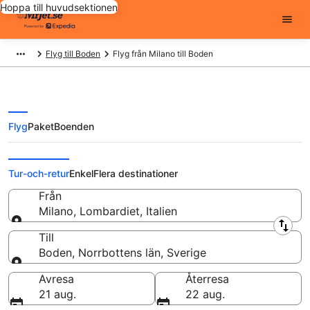
Hoppa till huvudsektionen
Flyg till Boden
Flyg från Milano till Boden
Flyg
Paket
Boenden
Flyg från Milano till Boden från
Tur-och-retur
Enkel
Flera destinationer
Från
Milano, Lombardiet, Italien
Från
Till
Boden, Norrbottens län, Sverige
Till
Avresa
Återresa
21 aug.
22 aug.