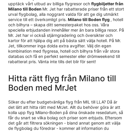
upptäck vårt utbud av billiga flygresor och
flygbiljetter från
Milano till Boden
Mr. Jet har rabatterade priser från ett stort
urval flygbolag, alla noggrant valda för att ge dig utmärkt
service till ett överkomligt pris.
Milano till Boden flyg
, hotell
och bilhyra – skapa ditt semesterpaket hos oss. Våra
speciella erbjudanden innehåller mer än bara billiga resor. På
Mr. Jet har vi också stjärngradering och översikter och
kartor för att hjälpa dig att på bästa sätt välja hotell. På Mr.
Jet, tillkommer inga dolda extra avgifter. Välj din egen
kombination med flygresa, hotell och bilhyra från vår stora
databas och få en perfekt semester eller drömweekend till
rabatterat pris. Vänta inte tills det blir för sent!
Hitta rätt flyg från Milano till
Boden med MrJet
Söker du efter budgetvänliga flyg från MIL till LLA? Då är
det lätt att hitta rätt med MrJet. Allt du behöver göra är att
kolla upp flyg Milano-Boden på dina önskade resedatum, så
får du snart se vilka bolag och priser som erbjuds. Eftersom
det går att filtrera sökningen - bland annat genom att välja
de flygbolag du föredrar - kommer all information du