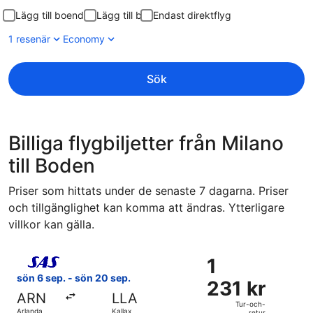
Lägg till boende
Lägg till bil
Endast direktflyg
1 resenär
Economy
Sök
Billiga flygbiljetter från Milano
till Boden
Priser som hittats under de senaste 7 dagarna. Priser
och tillgänglighet kan komma att ändras. Ytterligare
villkor kan gälla.
Välj flyg med Scandinavian Airlines, med avresa sön 6 sep. 
1
1
231 kr
sön 6 sep. - sön 20 sep.
231 kr
Tur-
ARN
LLA
och-
Tur-och-
Arlanda
Kallax
retur