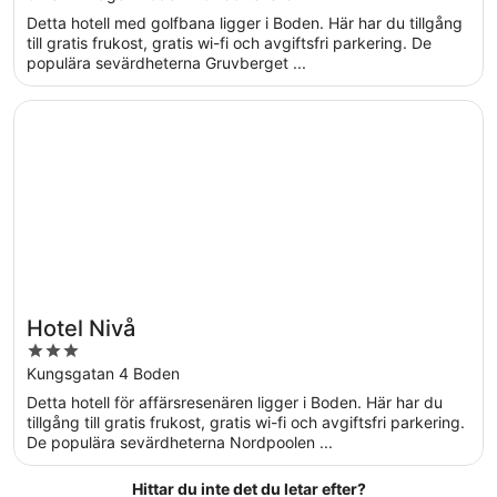
of
Detta hotell med golfbana ligger i Boden. Här har du tillgång
5
till gratis frukost, gratis wi-fi och avgiftsfri parkering. De
populära sevärdheterna Gruvberget ...
Öppnas i ett nytt fönster
Hotel Nivå
Hotel Nivå
3
out
Kungsgatan 4 Boden
of
Detta hotell för affärsresenären ligger i Boden. Här har du
5
tillgång till gratis frukost, gratis wi-fi och avgiftsfri parkering.
De populära sevärdheterna Nordpoolen ...
Hittar du inte det du letar efter?