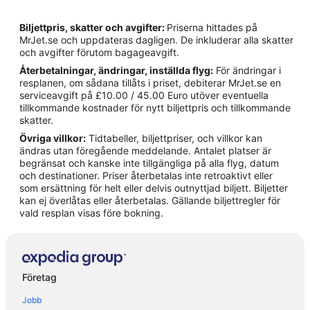
Hotell i Boden
Biljettpris, skatter och avgifter:
Priserna hittades på
Hotell i Bredträskheden
MrJet.se och uppdateras dagligen. De inkluderar alla skatter
och avgifter förutom bagageavgift.
Hotell i Gäddvik
Återbetalningar, ändringar, inställda flyg:
För ändringar i
Hotell i Karlsvik
resplanen, om sådana tillåts i priset, debiterar MrJet.se en
serviceavgift på £10.00 / 45.00 Euro utöver eventuella
Hotell i Niemisel
tillkommande kostnader för nytt biljettpris och tillkommande
Hotell i Notviken
skatter.
Övriga villkor:
Tidtabeller, biljettpriser, och villkor kan
Hotell i Råneå
ändras utan föregående meddelande. Antalet platser är
Hotell i Sävast
begränsat och kanske inte tillgängliga på alla flyg, datum
och destinationer. Priser återbetalas inte retroaktivt eller
Hotell i Sinksundet
som ersättning för helt eller delvis outnyttjad biljett. Biljetter
kan ej överlåtas eller återbetalas. Gällande biljettregler för
Hotell i Södra Sunderbyn
vald resplan visas före bokning.
Hotell i Ubbyn
Företag
Jobb