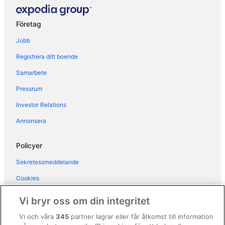
Hotell i Riva Trigoso
Företag
Hotell i Santa Margherita Ligure
Jobb
Hotell i Sestri Levante
Registrera ditt boende
Hotell i Varese Ligure
Samarbete
Hotell i Zoagli
Pressrum
Fjällstugor i Levanto
B&B i Portofino
Investor Relations
Gårdar i Portofino
Annonsera
Vandrarhem i Portofino
Policyer
Husbåtar i Portofino
Sekretessmeddelande
Husvagnscampingar i Portofino
Cookies
Semesterparker i Portofino
Användarvillkor
Värdshus i Portofino
Vi bryr oss om din integritet
Villor i Portofino
Allmänna regler och villkor (ej för Vrbo-bokningar)
Vi och våra
345
partner lagrar eller får åtkomst till information
B&B i Rapallo