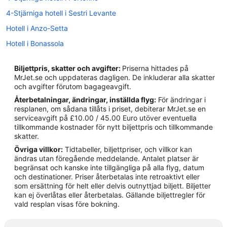
4-Stjärniga hotell i Sestri Levante
Hotell i Anzo-Setta
Hotell i Bonassola
Hotell i Cavi
Biljettpris, skatter och avgifter:
Priserna hittades på
Hotell i Chiavari
MrJet.se och uppdateras dagligen. De inkluderar alla skatter
och avgifter förutom bagageavgift.
Hotell i Cogorno
Återbetalningar, ändringar, inställda flyg:
För ändringar i
Hotell i Conscenti
resplanen, om sådana tillåts i priset, debiterar MrJet.se en
serviceavgift på £10.00 / 45.00 Euro utöver eventuella
Hotell i Deiva Marina
tillkommande kostnader för nytt biljettpris och tillkommande
Hotell i Framura
skatter.
Övriga villkor:
Tidtabeller, biljettpriser, och villkor kan
Hotell i Lavagna
ändras utan föregående meddelande. Antalet platser är
Hotell i Levanto
begränsat och kanske inte tillgängliga på alla flyg, datum
och destinationer. Priser återbetalas inte retroaktivt eller
Hotell i Moneglia
som ersättning för helt eller delvis outnyttjad biljett. Biljetter
kan ej överlåtas eller återbetalas. Gällande biljettregler för
Hotell i Paggi
vald resplan visas före bokning.
Hotell i Portofino
Hotell i Rapallo