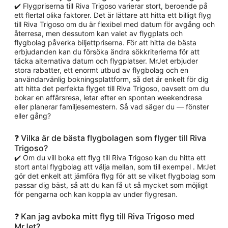
✔️ Flygpriserna till Riva Trigoso varierar stort, beroende på
ett flertal olika faktorer. Det är lättare att hitta ett billigt flyg
till Riva Trigoso om du är flexibel med datum för avgång och
återresa, men dessutom kan valet av flygplats och
flygbolag påverka biljettpriserna. För att hitta de bästa
erbjudanden kan du försöka ändra sökkriterierna för att
täcka alternativa datum och flygplatser. MrJet erbjuder
stora rabatter, ett enormt utbud av flygbolag och en
användarvänlig bokningsplattform, så det är enkelt för dig
att hitta det perfekta flyget till Riva Trigoso, oavsett om du
bokar en affärsresa, letar efter en spontan weekendresa
eller planerar familjesemestern. Så vad säger du — fönster
eller gång?
❓ Vilka är de bästa flygbolagen som flyger till Riva
Trigoso?
✔️ Om du vill boka ett flyg till Riva Trigoso kan du hitta ett
stort antal flygbolag att välja mellan, som till exempel . MrJet
gör det enkelt att jämföra flyg för att se vilket flygbolag som
passar dig bäst, så att du kan få ut så mycket som möjligt
för pengarna och kan koppla av under flygresan.
❓ Kan jag avboka mitt flyg till Riva Trigoso med
MrJet?