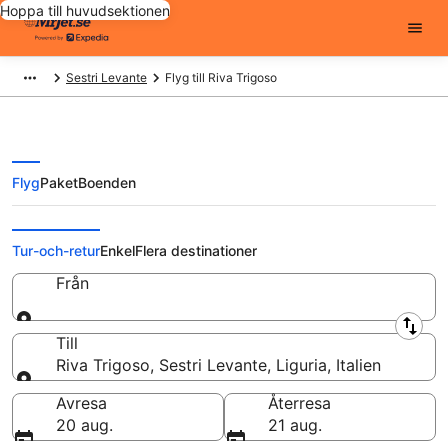
Hoppa till huvudsektionen
Sestri Levante
Flyg till Riva Trigoso
Flyg
Paket
Boenden
Billiga flygbiljetter till Riva Trigoso
Tur-och-retur
Enkel
Flera destinationer
Från
Från
Till
Riva Trigoso, Sestri Levante, Liguria, Italien
Till
Avresa
Återresa
20 aug.
21 aug.