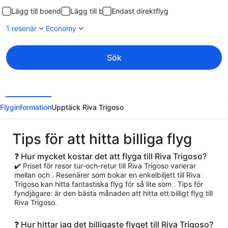
Lägg till boende
Lägg till bil
Endast direktflyg
1 resenär
Economy
Sök
Flyginformation
Upptäck Riva Trigoso
Tips för att hitta billiga flyg
❓ Hur mycket kostar det att flyga till Riva Trigoso?
✔️ Priset för resor tur-och-retur till Riva Trigoso varierar
mellan och . Resenärer som bokar en enkelbiljett till Riva
Trigoso kan hitta fantastiska flyg för så lite som . Tips för
fyndjägare: är den bästa månaden att hitta ett billigt flyg till
Riva Trigoso.
❓ Hur hittar jag det billigaste flyget till Riva Trigoso?