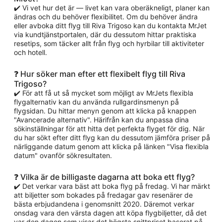
✔️ Vi vet hur det är — livet kan vara oberäkneligt, planer kan
ändras och du behöver flexibilitet. Om du behöver ändra
eller avboka ditt flyg till Riva Trigoso kan du kontakta MrJet
via kundtjänstportalen, där du dessutom hittar praktiska
resetips, som täcker allt från flyg och hyrbilar till aktiviteter
och hotell.
❓ Hur söker man efter ett flexibelt flyg till Riva
Trigoso?
✔️ För att få ut så mycket som möjligt av MrJets flexibla
flygalternativ kan du använda rullgardinsmenyn på
flygsidan. Du hittar menyn genom att klicka på knappen
"Avancerade alternativ". Härifrån kan du anpassa dina
sökinställningar för att hitta det perfekta flyget för dig. När
du har sökt efter ditt flyg kan du dessutom jämföra priser på
närliggande datum genom att klicka på länken "Visa flexibla
datum" ovanför sökresultaten.
❓ Vilka är de billigaste dagarna att boka ett flyg?
✔️ Det verkar vara bäst att boka flyg på fredag. Vi har märkt
att biljetter som bokades på fredagar gav resenärer de
bästa erbjudandena i genomsnitt 2020. Däremot verkar
onsdag vara den värsta dagen att köpa flygbiljetter, då det
var den dagen som visar det högsta snittpriset baserat på