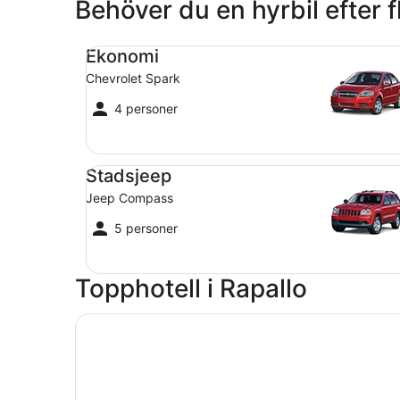
Behöver du en hyrbil efter f
Ekonomi Chevrolet Spark
Ekonomi
Chevrolet Spark
4 personer
Stadsjeep Jeep Compass
Stadsjeep
Jeep Compass
5 personer
Topphotell i Rapallo
Öppnas i ett nytt fönster
Excelsior Palace Portofino Coast