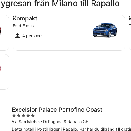
lygresan från Milano till Rapallo
Kompakt Ford Focus
Me
Kompakt
Ford Focus
T
4 personer
Excelsior Palace Portofino Coast
5
out
Via San Michele Di Pagana 8 Rapallo GE
of
Detta hotell i lyxstil ligger i Rapallo. Här har du tillgång till gr