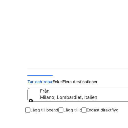
Flyg från Milano till
Tur-och-retur
Enkel
Flera destinationer
Från
Milano, Lombardiet, Italien
Från
Lägg till boende
Lägg till bil
Endast direktflyg