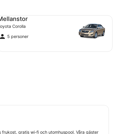
llanstor Toyota Corolla
Mellanstor
oyota Corolla
5 personer
atis frukost, gratis wi-fi och utomhuspool. Våra gäster