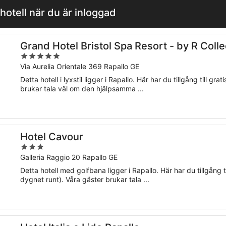
hotell när du är inloggad
n Hotels
Grand Hotel Bristol Spa Resort - by R Colle
5
out
Via Aurelia Orientale 369 Rapallo GE
of
Detta hotell i lyxstil ligger i Rapallo. Här har du tillgång till gr
5
brukar tala väl om den hjälpsamma ...
Hotel Cavour
3
out
Galleria Raggio 20 Rapallo GE
of
Detta hotell med golfbana ligger i Rapallo. Här har du tillgång t
5
dygnet runt). Våra gäster brukar tala ...