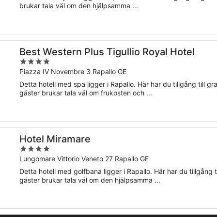
5
brukar tala väl om den hjälpsamma ...
Best Western Plus Tigullio Royal Hotel
4
out
Piazza IV Novembre 3 Rapallo GE
of
Detta hotell med spa ligger i Rapallo. Här har du tillgång till gr
5
gäster brukar tala väl om frukosten och ...
Hotel Miramare
4
out
Lungomare Vittorio Veneto 27 Rapallo GE
of
Detta hotell med golfbana ligger i Rapallo. Här har du tillgång ti
5
gäster brukar tala väl om den hjälpsamma ...