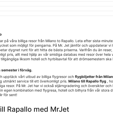
lo
 våra billiga resor från Milano to Rapallo. Leta efter sista-minuten-bi
cket som möjligt för pengarna. På Mr. Jet jämför och uppdaterar vi he
etar dygnet runt för att hitta de bästa priserna. Varifrån du än rese
rimligt pris, allt med hjälp av vår smidiga databas med resor över hela 
 tillgängliga liksom hotell och hyrbilsavtal för att drömsemestern ska b
n semester i förväg.
h upptäck vårt utbud av billiga flygresor och
flygbiljetter från Milan
g utmärkt service till ett överkomligt pris.
Milano till Rapallo flyg
, h
ga resor. På Mr. Jet har vi också stjärngradering och översikter och ka
 din egen kombination med flygresa, hotell och bilhyra från vår stora 
ir för sent!
 till Rapallo med MrJet