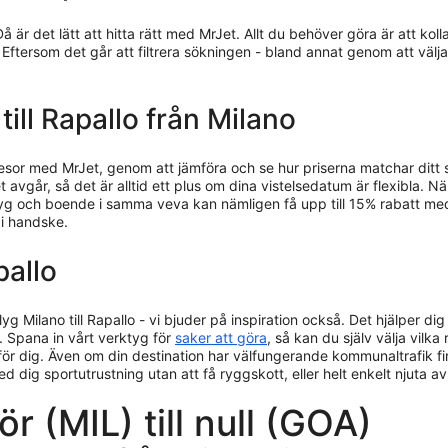
Då är det lätt att hitta rätt med MrJet. Allt du behöver göra är att k
. Eftersom det går att filtrera sökningen - bland annat genom att välj
 till Rapallo från Milano
resor med MrJet, genom att jämföra och se hur priserna matchar ditt
 avgår, så det är alltid ett plus om dina vistelsedatum är flexibla. När
 flyg och boende i samma veva kan nämligen få upp till 15% rabatt me
 i handske.
pallo
lyg Milano till Rapallo - vi bjuder på inspiration också. Det hjälper di
. Spana in vårt verktyg för
saker att göra
, så kan du själv välja vilka
ör dig. Även om din destination har välfungerande kommunaltrafik finns
med dig sportutrustning utan att få ryggskott, eller helt enkelt njuta 
ör (MIL) till null (GOA)