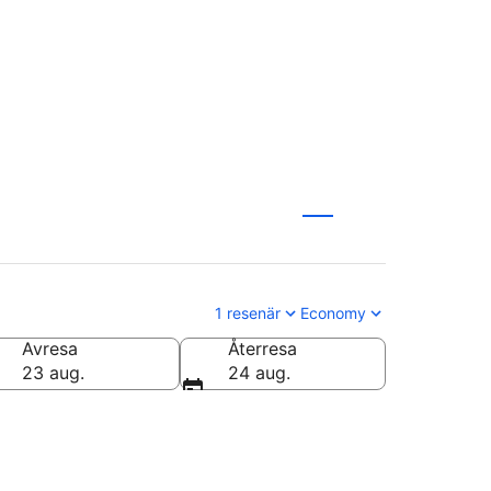
1 resenär
Economy
Avresa
Återresa
23 aug.
24 aug.