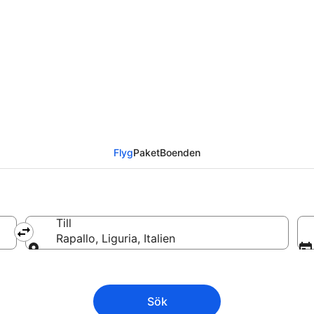
 Rapallo från
Flyg
Paket
Boenden
Till
Rapallo, Liguria, Italien
Till
Sök