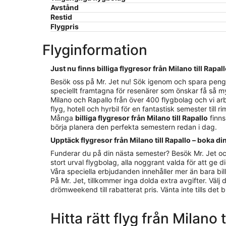
Avstånd
Restid
Flygpris
Flyginformation
Just nu finns billiga flygresor från Milano till Rapal
Besök oss på Mr. Jet nu! Sök igenom och spara pengar på
speciellt framtagna för resenärer som önskar få så my
Milano och Rapallo från över 400 flygbolag och vi arb
flyg, hotell och hyrbil för en fantastisk semester till 
Många
billiga flygresor från Milano till Rapallo
finns
börja planera den perfekta semestern redan i dag.
Upptäck flygresor från Milano till Rapallo – boka di
Funderar du på din nästa semester? Besök Mr. Jet oc
stort urval flygbolag, alla noggrant valda för att ge di
Våra speciella erbjudanden innehåller mer än bara billi
På Mr. Jet, tillkommer inga dolda extra avgifter. Välj
drömweekend till rabatterat pris. Vänta inte tills det bl
Hitta rätt flyg från Milano