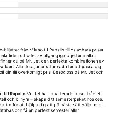
ljetter från Milano till Rapallo till oslagbara priser
la tiden utbudet av tillgängliga biljetter mellan
r, finner du på Mr. Jet den perfekta kombinationen av
världen. Alla detaljer är utformade för att passa dig.
li din till överkomligt pris. Besök oss på Mr. Jet och
o till Rapallo
Mr. Jet har rabatterade priser från ett
otell och bilhyra – skapa ditt semesterpaket hos oss.
rtor för att hjälpa dig att på bästa sätt välja hotell.
databas och få en perfekt semester eller