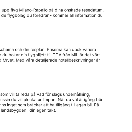
olla upp flyg Milano-Rapallo på dina önskade resedatum,
a de flygbolag du föredrar - kommer all information du
 schema och din resplan. Priserna kan dock variera
 du bokar din flygbiljett till GOA från MIL är det värt
d MrJet. Med våra detaljerade hotellbeskrivningar är
g som vill ta reda på vad för slags underhållning,
 russin du vill plocka ur limpan. När du väl är igång bör
 inget som bräcker att ha tillgång till egen bil. På
av landsbygden i din egen takt.