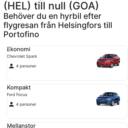
(HEL) till null (GOA)
Behöver du en hyrbil efter
flygresan från Helsingfors till
Portofino
Ekonomi Chevrolet Spark
Ekonomi
Chevrolet Spark
4 personer
Kompakt Ford Focus
Kompakt
Ford Focus
4 personer
Mellanstor Toyota Corolla
Mellanstor