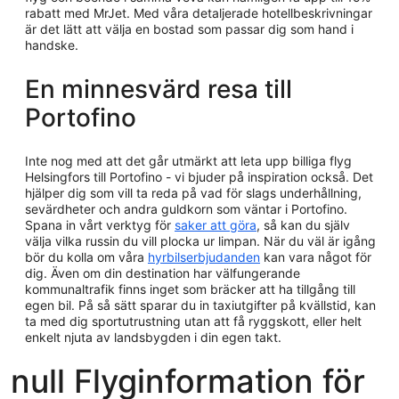
rabatt med MrJet. Med våra detaljerade hotellbeskrivningar
är det lätt att välja en bostad som passar dig som hand i
handske.
En minnesvärd resa till
Portofino
Inte nog med att det går utmärkt att leta upp billiga flyg
Helsingfors till Portofino - vi bjuder på inspiration också. Det
hjälper dig som vill ta reda på vad för slags underhållning,
sevärdheter och andra guldkorn som väntar i Portofino.
Spana in vårt verktyg för
saker att göra
, så kan du själv
välja vilka russin du vill plocka ur limpan. När du väl är igång
bör du kolla om våra
hyrbilserbjudanden
kan vara något för
dig. Även om din destination har välfungerande
kommunaltrafik finns inget som bräcker att ha tillgång till
egen bil. På så sätt sparar du in taxiutgifter på kvällstid, kan
ta med dig sportutrustning utan att få ryggskott, eller helt
enkelt njuta av landsbygden i din egen takt.
null Flyginformation för