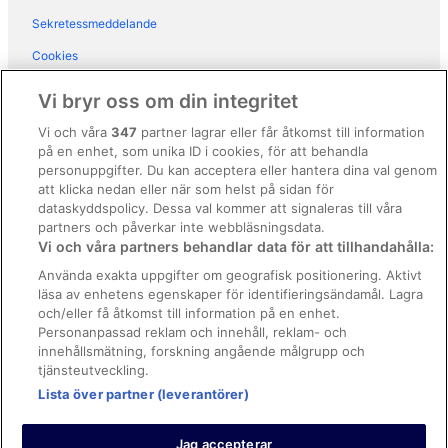
Sekretessmeddelande
Vandrarhem i Portofino
Cookies
Husbåtar i Portofino
Användarvillkor
Husvagnscampingar i Portofino
Vi bryr oss om din integritet
Semesterparker i Portofino
Allmänna regler och villkor (ej för Vrbo-bokningar)
Vi och våra
347
partner lagrar eller får åtkomst till information
Värdshus i Portofino
på en enhet, som unika ID i cookies, för att behandla
Regler och villkor för Vrbo
personuppgifter. Du kan acceptera eller hantera dina val genom
Villor i Portofino
Tillgänglighetsanpassning
att klicka nedan eller när som helst på sidan för
dataskyddspolicy. Dessa val kommer att signaleras till våra
B&B i Rapallo
Juridisk information/Kontakta oss
partners och påverkar inte webbläsningsdata.
Husbåtar i Rapallo
Vi och våra partners behandlar data för att tillhandahålla:
Riktlinjer för innehåll och anmäla innehåll
Husvagnscampingar i Recco
Använda exakta uppgifter om geografisk positionering. Aktivt
läsa av enhetens egenskaper för identifieringsändamål. Lagra
Hjälp
Kryssningsfartyg i Sestri Levante
och/eller få åtkomst till information på en enhet.
Kontakta oss
Personanpassad reklam och innehåll, reklam- och
innehållsmätning, forskning angående målgrupp och
Avboka eller ändra din bokning
tjänsteutveckling.
Boka ett flyg med flygbolagskredit
Lista över partner (leverantörer)
Återbetalningsprocess och tidslinjer
Jag accepterar