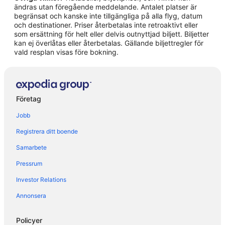
ändras utan föregående meddelande. Antalet platser är
Hotell i Conscenti
begränsat och kanske inte tillgängliga på alla flyg, datum
och destinationer. Priser återbetalas inte retroaktivt eller
Hotell i Lavagna
som ersättning för helt eller delvis outnyttjad biljett. Biljetter
kan ej överlåtas eller återbetalas. Gällande biljettregler för
Hotell i Molino Nuovo
vald resplan visas före bokning.
Hotell i Paggi
Hotell i Pieve Ligure
Hotell i Portofino
Företag
Hotell i Rapallo
Jobb
Hotell i Recco
Registrera ditt boende
Hotell i Riva Trigoso
Samarbete
Hotell i Santa Margherita Ligure
Pressrum
Hotell i Sestri Levante
Hotell i Zoagli
Investor Relations
Hotell i Nervi
Annonsera
B&B i Portofino
Policyer
Gårdar i Portofino