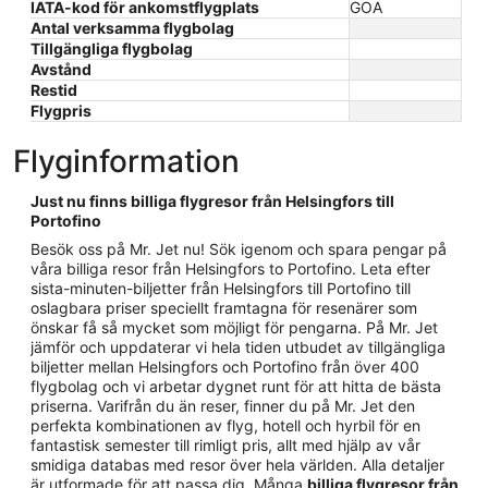
IATA-kod för ankomstflygplats
GOA
Antal verksamma flygbolag
Tillgängliga flygbolag
Avstånd
Restid
Flygpris
Flyginformation
Just nu finns billiga flygresor från Helsingfors till
Portofino
Besök oss på Mr. Jet nu! Sök igenom och spara pengar på
våra billiga resor från Helsingfors to Portofino. Leta efter
sista-minuten-biljetter från Helsingfors till Portofino till
oslagbara priser speciellt framtagna för resenärer som
önskar få så mycket som möjligt för pengarna. På Mr. Jet
jämför och uppdaterar vi hela tiden utbudet av tillgängliga
biljetter mellan Helsingfors och Portofino från över 400
flygbolag och vi arbetar dygnet runt för att hitta de bästa
priserna. Varifrån du än reser, finner du på Mr. Jet den
perfekta kombinationen av flyg, hotell och hyrbil för en
fantastisk semester till rimligt pris, allt med hjälp av vår
smidiga databas med resor över hela världen. Alla detaljer
är utformade för att passa dig. Många
billiga flygresor från