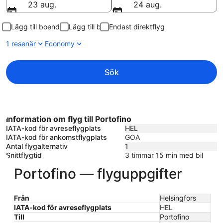
23 aug.
24 aug.
Lägg till boende
Lägg till bil
Endast direktflyg
1 resenär
Economy
Sök
Information om flyg till Portofino
IATA-kod för avreseflygplats
HEL
IATA-kod för ankomstflygplats
GOA
Antal flygalternativ
1
Snittflygtid
3 timmar 15 min med bil
Portofino — flyguppgifter
Från
Helsingfors
IATA-kod för avreseflygplats
HEL
Till
Portofino