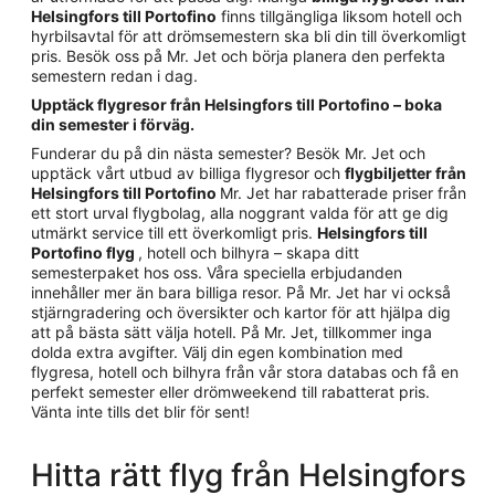
Helsingfors till Portofino
finns tillgängliga liksom hotell och
hyrbilsavtal för att drömsemestern ska bli din till överkomligt
pris. Besök oss på Mr. Jet och börja planera den perfekta
semestern redan i dag.
Upptäck flygresor från Helsingfors till Portofino – boka
din semester i förväg.
Funderar du på din nästa semester? Besök Mr. Jet och
upptäck vårt utbud av billiga flygresor och
flygbiljetter från
Helsingfors till Portofino
Mr. Jet har rabatterade priser från
ett stort urval flygbolag, alla noggrant valda för att ge dig
utmärkt service till ett överkomligt pris.
Helsingfors till
Portofino flyg
, hotell och bilhyra – skapa ditt
semesterpaket hos oss. Våra speciella erbjudanden
innehåller mer än bara billiga resor. På Mr. Jet har vi också
stjärngradering och översikter och kartor för att hjälpa dig
att på bästa sätt välja hotell. På Mr. Jet, tillkommer inga
dolda extra avgifter. Välj din egen kombination med
flygresa, hotell och bilhyra från vår stora databas och få en
perfekt semester eller drömweekend till rabatterat pris.
Vänta inte tills det blir för sent!
Hitta rätt flyg från Helsingfors