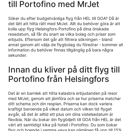
till Portofino med MrJet
Söker du efter budgetvänliga flyg från HEL till GOA? Då är
det lätt att hitta rätt med MrJet. Allt du behöver göra är att
kolla upp flyg Helsingfors-Portofino på dina önskade
resedatum, så får du snart se vilka bolag och priser som
erbjuds. Eftersom det går att filtrera sökningen - bland
annat genom att välja de flygbolag du föredrar - kommer all
information du behöver finnas tillgänglig på bara några
sekunder.
Innan du kliver på ditt flyg till
Portofino från Helsingfors
Det är en barnlek att hitta kalasbra erbjudanden på resor
med MrJet, genom att jämföra och se hur priserna matchar
ditt schema och din resplan. Priserna kan dock variera
kraftigt beroende på vilket datum och vilken tid flyget
avgår, så det är alltid ett plus om dina vistelsedatum är
flexibla. När du bokar din flygbiljett till GOA från HEL är det
värt att samtidigt kika på hotell i Portofino. Du som bokar
flyg och boende i samma veva kan nämligen få upp till 15%