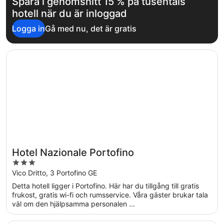
Spara i genomsnitt 15 % på tusentals
hotell när du är inloggad
Logga in
Gå med nu, det är gratis
Öppnas i ett nytt fönster
Hotel Nazionale Portofino
Hotel Nazionale Portofino
3
out
Vico Dritto, 3 Portofino GE
of
Detta hotell ligger i Portofino. Här har du tillgång till gratis
5
frukost, gratis wi-fi och rumsservice. Våra gäster brukar tala
väl om den hjälpsamma personalen ...