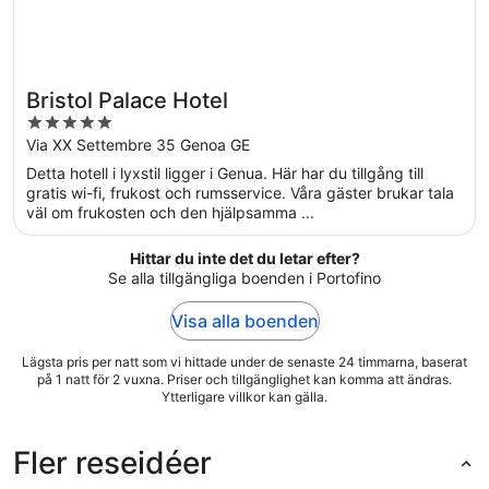
Bristol Palace Hotel
5
out
Via XX Settembre 35 Genoa GE
of
Detta hotell i lyxstil ligger i Genua. Här har du tillgång till
5
gratis wi-fi, frukost och rumsservice. Våra gäster brukar tala
väl om frukosten och den hjälpsamma ...
Hittar du inte det du letar efter?
Se alla tillgängliga boenden i Portofino
Visa alla boenden
Lägsta pris per natt som vi hittade under de senaste 24 timmarna, baserat
på 1 natt för 2 vuxna. Priser och tillgänglighet kan komma att ändras.
Ytterligare villkor kan gälla.
Fler reseidéer