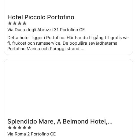
Hotel Piccolo Portofino
4
out
Via Duca degli Abruzzi 31 Portofino GE
of
Detta hotell ligger i Portofino. Här har du tillgång till gratis wi-
5
fi, frukost och rumsservice. De populära sevärdheterna
Portofino Marina och Paraggi strand ...
Öppnas i ett nytt fönster
Splendido Mare, A Belmond Hotel, Portofino
Splendido Mare, A Belmond Hotel,
5
Portofino
out
Via Roma 2 Portofino GE