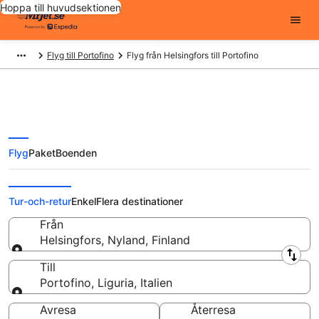
Hoppa till huvudsektionen
Flyg till Portofino
Flyg från Helsingfors till Portofino
Flyg
Paket
Boenden
Flyg från Helsingfors till Portofino
från
Tur-och-retur
Enkel
Flera destinationer
Från
Helsingfors, Nyland, Finland
Från
Till
Portofino, Liguria, Italien
Till
Avresa
Återresa