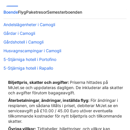
Boende
Flyg
Paketresor
Semesterboenden
Andelslägenheter i Camogli
Gårdar i Camogli
Gårdshotell i Camogli
Husvagnscampingar i Camogli
5-Stjärniga hotell i Portofino
5-Stjärniga hotell i Rapallo
4-Stjärniga hotell i Portofino
Biljettpris, skatter och avgifter:
Priserna hittades på
4-Stjärniga hotell i Sestri Levante
MrJet.se och uppdateras dagligen. De inkluderar alla skatter
och avgifter förutom bagageavgift.
Hotell i Bogliasco
Återbetalningar, ändringar, inställda flyg:
För ändringar i
Hotell i Camogli
resplanen, om sådana tillåts i priset, debiterar MrJet.se en
serviceavgift på £10.00 / 45.00 Euro utöver eventuella
Hotell i Cavi
tillkommande kostnader för nytt biljettpris och tillkommande
Hotell i Chiavari
skatter.
Övriga villkor:
Tidtabeller, biljettpriser, och villkor kan
Hotell i Cogorno