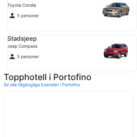
Toyota Corolla
5 personer
Stadsjeep Jeep Compass
Stadsjeep
Jeep Compass
5 personer
Topphotell i Portofino
Se alla tillgängliga boenden i Portofino
Öppnas i ett nytt fönster
Hotel Piccolo Portofino