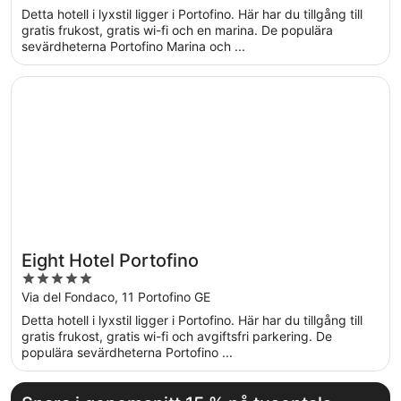
of
Detta hotell i lyxstil ligger i Portofino. Här har du tillgång till
5
gratis frukost, gratis wi-fi och en marina. De populära
sevärdheterna Portofino Marina och ...
Öppnas i ett nytt fönster
Eight Hotel Portofino
Eight Hotel Portofino
5
out
Via del Fondaco, 11 Portofino GE
of
Detta hotell i lyxstil ligger i Portofino. Här har du tillgång till
5
gratis frukost, gratis wi-fi och avgiftsfri parkering. De
populära sevärdheterna Portofino ...