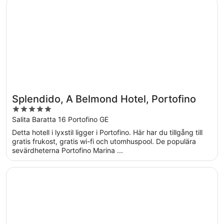
Öppnas i ett nytt fönster
Splendido, A Belmond Hotel, Portofino
Splendido, A Belmond Hotel, Portofino
5
out
Salita Baratta 16 Portofino GE
of
Detta hotell i lyxstil ligger i Portofino. Här har du tillgång till
5
gratis frukost, gratis wi-fi och utomhuspool. De populära
sevärdheterna Portofino Marina ...
Öppnas i ett nytt fönster
Bristol Palace Hotel