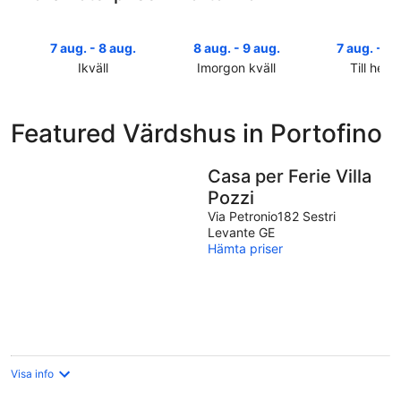
7 aug. - 8 aug.
8 aug. - 9 aug.
7 aug. - 9 
Ikväll
Imorgon kväll
Till helg
Kolla
Kolla
Kolla
priserna
priserna
priserna
i
i
i
Featured Värdshus in Portofino
Portofino
Portofino
Portofino
för
för
inför
ikväll,
imorgon
helgen,
Casa per Ferie Villa
7
natt,
7
Pozzi
aug.
8
aug.
Via Petronio182 Sestri
-
aug.
-
Levante GE
8
-
9
Hämta priser
aug.
9
aug.
aug.
Visa info