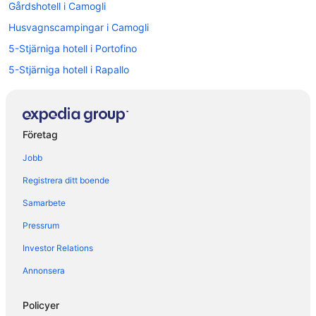
Gårdshotell i Camogli
Husvagnscampingar i Camogli
5-Stjärniga hotell i Portofino
5-Stjärniga hotell i Rapallo
4-Stjärniga hotell i Portofino
4-Stjärniga hotell i Sestri Levante
Hotell i Bogliasco
Företag
Hotell i Camogli
Jobb
Hotell i Cavi
Registrera ditt boende
Hotell i Chiavari
Samarbete
Hotell i Cogorno
Pressrum
Hotell i Conscenti
Investor Relations
Hotell i Lavagna
Annonsera
Hotell i Molino Nuovo
Hotell i Paggi
Policyer