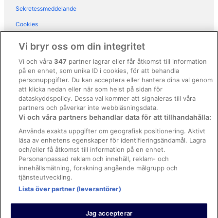
Hotell i Pieve Ligure
Sekretessmeddelande
Hotell i Portofino
Cookies
Hotell i Rapallo
Användarvillkor
Vi bryr oss om din integritet
Hotell i Recco
Allmänna regler och villkor (ej för Vrbo-bokningar)
Vi och våra
347
partner lagrar eller får åtkomst till information
Hotell i Santa Margherita Ligure
på en enhet, som unika ID i cookies, för att behandla
Regler och villkor för Vrbo
Hotell i Sestri Levante
personuppgifter. Du kan acceptera eller hantera dina val genom
Tillgänglighetsanpassning
att klicka nedan eller när som helst på sidan för
Hotell i Zoagli
dataskyddspolicy. Dessa val kommer att signaleras till våra
Juridisk information/Kontakta oss
Hotell i Nervi
partners och påverkar inte webbläsningsdata.
Vi och våra partners behandlar data för att tillhandahålla:
Riktlinjer för innehåll och anmäla innehåll
B&B i Portofino
Använda exakta uppgifter om geografisk positionering. Aktivt
Gårdar i Portofino
läsa av enhetens egenskaper för identifieringsändamål. Lagra
Hjälp
och/eller få åtkomst till information på en enhet.
Vandrarhem i Portofino
Kontakta oss
Personanpassad reklam och innehåll, reklam- och
Husbåtar i Portofino
innehållsmätning, forskning angående målgrupp och
Avboka eller ändra din bokning
tjänsteutveckling.
Husvagnscampingar i Portofino
Boka ett flyg med flygbolagskredit
Lista över partner (leverantörer)
Semesterparker i Portofino
Återbetalningsprocess och tidslinjer
Villor i Portofino
Jag accepterar