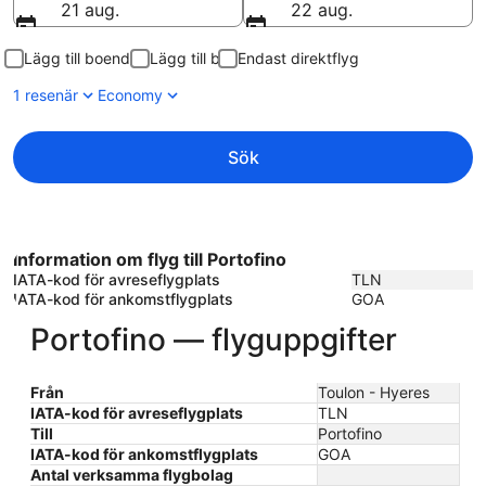
21 aug.
22 aug.
Lägg till boende
Lägg till bil
Endast direktflyg
1 resenär
Economy
Sök
Information om flyg till Portofino
IATA-kod för avreseflygplats
TLN
IATA-kod för ankomstflygplats
GOA
Portofino — flyguppgifter
Från
Toulon - Hyeres
IATA-kod för avreseflygplats
TLN
Till
Portofino
IATA-kod för ankomstflygplats
GOA
Antal verksamma flygbolag