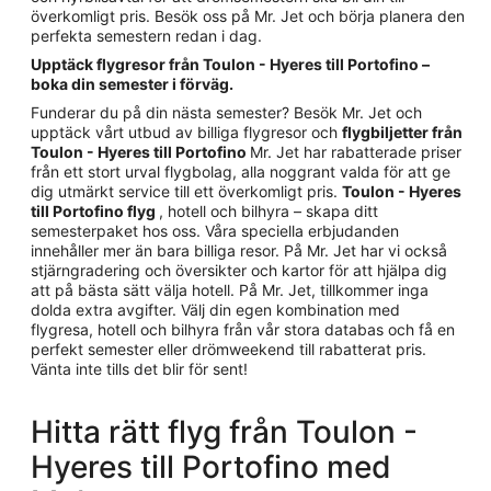
överkomligt pris. Besök oss på Mr. Jet och börja planera den
perfekta semestern redan i dag.
Upptäck flygresor från Toulon - Hyeres till Portofino –
boka din semester i förväg.
Funderar du på din nästa semester? Besök Mr. Jet och
upptäck vårt utbud av billiga flygresor och
flygbiljetter från
Toulon - Hyeres till Portofino
Mr. Jet har rabatterade priser
från ett stort urval flygbolag, alla noggrant valda för att ge
dig utmärkt service till ett överkomligt pris.
Toulon - Hyeres
till Portofino flyg
, hotell och bilhyra – skapa ditt
semesterpaket hos oss. Våra speciella erbjudanden
innehåller mer än bara billiga resor. På Mr. Jet har vi också
stjärngradering och översikter och kartor för att hjälpa dig
att på bästa sätt välja hotell. På Mr. Jet, tillkommer inga
dolda extra avgifter. Välj din egen kombination med
flygresa, hotell och bilhyra från vår stora databas och få en
perfekt semester eller drömweekend till rabatterat pris.
Vänta inte tills det blir för sent!
Hitta rätt flyg från Toulon -
Hyeres till Portofino med