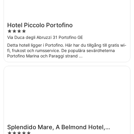
Hotel Piccolo Portofino
4
out
Via Duca degli Abruzzi 31 Portofino GE
of
Detta hotell ligger i Portofino. Här har du tillgång till gratis wi-
5
fi, frukost och rumsservice. De populära sevärdheterna
Portofino Marina och Paraggi strand ...
Öppnas i ett nytt fönster
Splendido Mare, A Belmond Hotel, Portofino
Splendido Mare, A Belmond Hotel,
5