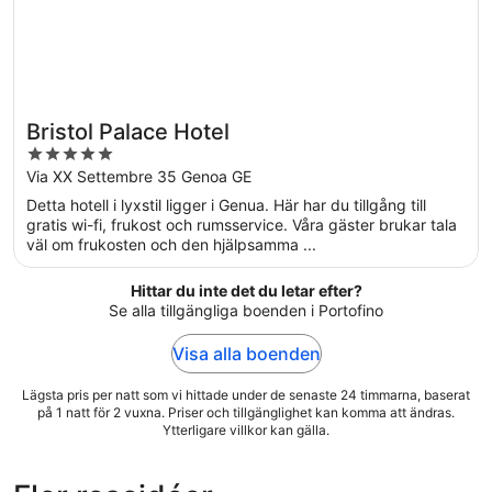
Bristol Palace Hotel
5
out
Via XX Settembre 35 Genoa GE
of
Detta hotell i lyxstil ligger i Genua. Här har du tillgång till
5
gratis wi-fi, frukost och rumsservice. Våra gäster brukar tala
väl om frukosten och den hjälpsamma ...
Hittar du inte det du letar efter?
Se alla tillgängliga boenden i Portofino
Visa alla boenden
Lägsta pris per natt som vi hittade under de senaste 24 timmarna, baserat
på 1 natt för 2 vuxna. Priser och tillgänglighet kan komma att ändras.
Ytterligare villkor kan gälla.