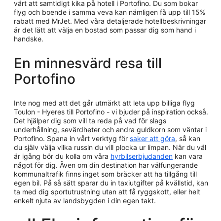
värt att samtidigt kika på hotell i Portofino. Du som bokar
flyg och boende i samma veva kan nämligen få upp till 15%
rabatt med MrJet. Med våra detaljerade hotellbeskrivningar
är det lätt att välja en bostad som passar dig som hand i
handske.
En minnesvärd resa till
Portofino
Inte nog med att det går utmärkt att leta upp billiga flyg
Toulon - Hyeres till Portofino - vi bjuder på inspiration också.
Det hjälper dig som vill ta reda på vad för slags
underhållning, sevärdheter och andra guldkorn som väntar i
Portofino. Spana in vårt verktyg för
saker att göra
, så kan
du själv välja vilka russin du vill plocka ur limpan. När du väl
är igång bör du kolla om våra
hyrbilserbjudanden
kan vara
något för dig. Även om din destination har välfungerande
kommunaltrafik finns inget som bräcker att ha tillgång till
egen bil. På så sätt sparar du in taxiutgifter på kvällstid, kan
ta med dig sportutrustning utan att få ryggskott, eller helt
enkelt njuta av landsbygden i din egen takt.