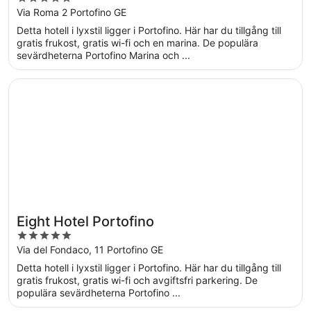
Portofino
out
Via Roma 2 Portofino GE
of
Detta hotell i lyxstil ligger i Portofino. Här har du tillgång till
5
gratis frukost, gratis wi-fi och en marina. De populära
sevärdheterna Portofino Marina och ...
Öppnas i ett nytt fönster
Eight Hotel Portofino
Eight Hotel Portofino
5
out
Via del Fondaco, 11 Portofino GE
of
Detta hotell i lyxstil ligger i Portofino. Här har du tillgång till
5
gratis frukost, gratis wi-fi och avgiftsfri parkering. De
populära sevärdheterna Portofino ...