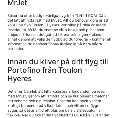
MrJet
Söker du efter budgetvänliga flyg från TLN till GOA? Då är
det lätt att hitta rätt med MrJet. Allt du behöver göra är att
kolla upp flyg Toulon - Hyeres-Portofino på dina önskade
resedatum, så får du snart se vilka bolag och priser som
erbjuds. Eftersom det går att filtrera sökningen - bland
annat genom att välja de flygbolag du föredrar - kommer all
information du behöver finnas tillgänglig på bara några
sekunder.
Innan du kliver på ditt flyg till
Portofino från Toulon -
Hyeres
Det är en barnlek att hitta kalasbra erbjudanden på resor
med MrJet, genom att jämföra och se hur priserna matchar
ditt schema och din resplan. Priserna kan dock variera
kraftigt beroende på vilket datum och vilken tid flyget
avgår, så det är alltid ett plus om dina vistelsedatum är
flexibla. När du bokar din flygbiljett till GOA från TLN är det