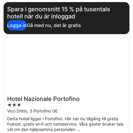
Spara i genomsnitt 15 % på tusentals
hotell när du är inloggad
Logga in
Gå med nu, det är gratis
Öppnas i ett nytt fönster
Hotel Nazionale Portofino
Hotel Nazionale Portofino
3
out
Vico Dritto, 3 Portofino GE
of
Detta hotell ligger i Portofino. Här har du tillgång till gratis
5
frukost, gratis wi-fi och rumsservice. Våra gäster brukar tala
väl om den hjälpsamma personalen ...