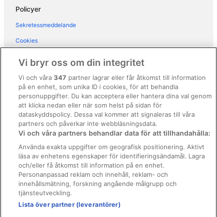
Policyer
Gårdar i Portofino
Sekretessmeddelande
Vandrarhem i Portofino
Cookies
Husbåtar i Portofino
Användarvillkor
Husvagnscampingar i Portofino
Vi bryr oss om din integritet
Semesterparker i Portofino
Allmänna regler och villkor (ej för Vrbo-bokningar)
Vi och våra
347
partner lagrar eller får åtkomst till information
Värdshus i Portofino
på en enhet, som unika ID i cookies, för att behandla
Regler och villkor för Vrbo
personuppgifter. Du kan acceptera eller hantera dina val genom
Villor i Portofino
Tillgänglighetsanpassning
att klicka nedan eller när som helst på sidan för
dataskyddspolicy. Dessa val kommer att signaleras till våra
B&B i Rapallo
Juridisk information/Kontakta oss
partners och påverkar inte webbläsningsdata.
Husbåtar i Rapallo
Vi och våra partners behandlar data för att tillhandahålla:
Riktlinjer för innehåll och anmäla innehåll
Husvagnscampingar i Recco
Använda exakta uppgifter om geografisk positionering. Aktivt
läsa av enhetens egenskaper för identifieringsändamål. Lagra
Hjälp
Kryssningsfartyg i Sestri Levante
och/eller få åtkomst till information på en enhet.
Kontakta oss
Personanpassad reklam och innehåll, reklam- och
innehållsmätning, forskning angående målgrupp och
Avboka eller ändra din bokning
tjänsteutveckling.
Boka ett flyg med flygbolagskredit
Lista över partner (leverantörer)