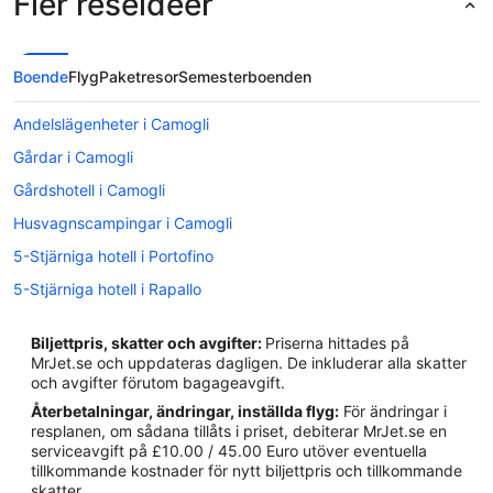
Fler reseidéer
Boende
Flyg
Paketresor
Semesterboenden
Andelslägenheter i Camogli
Gårdar i Camogli
Gårdshotell i Camogli
Husvagnscampingar i Camogli
5-Stjärniga hotell i Portofino
5-Stjärniga hotell i Rapallo
4-Stjärniga hotell i Portofino
Biljettpris, skatter och avgifter:
Priserna hittades på
4-Stjärniga hotell i Sestri Levante
MrJet.se och uppdateras dagligen. De inkluderar alla skatter
och avgifter förutom bagageavgift.
Hotell i Bogliasco
Återbetalningar, ändringar, inställda flyg:
För ändringar i
Hotell i Camogli
resplanen, om sådana tillåts i priset, debiterar MrJet.se en
serviceavgift på £10.00 / 45.00 Euro utöver eventuella
Hotell i Cavi
tillkommande kostnader för nytt biljettpris och tillkommande
Hotell i Chiavari
skatter.