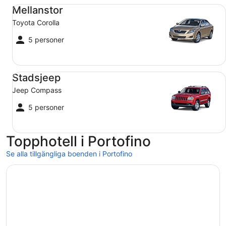
Mellanstor Toyota Corolla
Mellanstor
Toyota Corolla
5 personer
Stadsjeep Jeep Compass
Stadsjeep
Jeep Compass
5 personer
Topphotell i Portofino
Se alla tillgängliga boenden i Portofino
Öppnas i ett nytt fönster
Hotel Piccolo Portofino