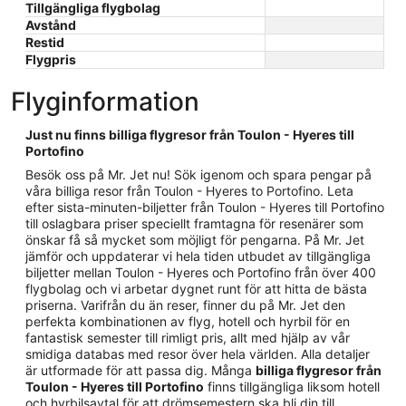
Tillgängliga flygbolag
Avstånd
Restid
Flygpris
Flyginformation
Just nu finns billiga flygresor från Toulon - Hyeres till
Portofino
Besök oss på Mr. Jet nu! Sök igenom och spara pengar på
våra billiga resor från Toulon - Hyeres to Portofino. Leta
efter sista-minuten-biljetter från Toulon - Hyeres till Portofino
till oslagbara priser speciellt framtagna för resenärer som
önskar få så mycket som möjligt för pengarna. På Mr. Jet
jämför och uppdaterar vi hela tiden utbudet av tillgängliga
biljetter mellan Toulon - Hyeres och Portofino från över 400
flygbolag och vi arbetar dygnet runt för att hitta de bästa
priserna. Varifrån du än reser, finner du på Mr. Jet den
perfekta kombinationen av flyg, hotell och hyrbil för en
fantastisk semester till rimligt pris, allt med hjälp av vår
smidiga databas med resor över hela världen. Alla detaljer
är utformade för att passa dig. Många
billiga flygresor från
Toulon - Hyeres till Portofino
finns tillgängliga liksom hotell
och hyrbilsavtal för att drömsemestern ska bli din till