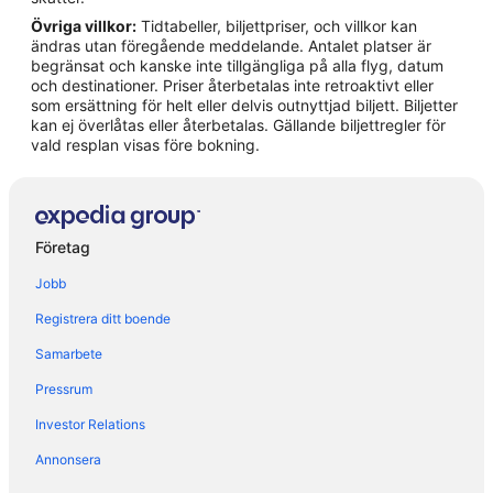
Övriga villkor:
Tidtabeller, biljettpriser, och villkor kan
Hotell i Cogorno
ändras utan föregående meddelande. Antalet platser är
Hotell i Conscenti
begränsat och kanske inte tillgängliga på alla flyg, datum
och destinationer. Priser återbetalas inte retroaktivt eller
Hotell i Lavagna
som ersättning för helt eller delvis outnyttjad biljett. Biljetter
kan ej överlåtas eller återbetalas. Gällande biljettregler för
Hotell i Molino Nuovo
vald resplan visas före bokning.
Hotell i Paggi
Hotell i Pieve Ligure
Hotell i Portofino
Företag
Hotell i Rapallo
Jobb
Hotell i Recco
Registrera ditt boende
Hotell i Riva Trigoso
Samarbete
Hotell i Santa Margherita Ligure
Pressrum
Hotell i Sestri Levante
Hotell i Zoagli
Investor Relations
Hotell i Nervi
Annonsera
B&B i Portofino