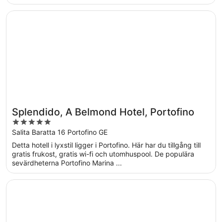
Öppnas i ett nytt fönster
Splendido, A Belmond Hotel, Portofino
Splendido, A Belmond Hotel, Portofino
5
out
Salita Baratta 16 Portofino GE
of
Detta hotell i lyxstil ligger i Portofino. Här har du tillgång till
5
gratis frukost, gratis wi-fi och utomhuspool. De populära
sevärdheterna Portofino Marina ...
Öppnas i ett nytt fönster
Bristol Palace Hotel