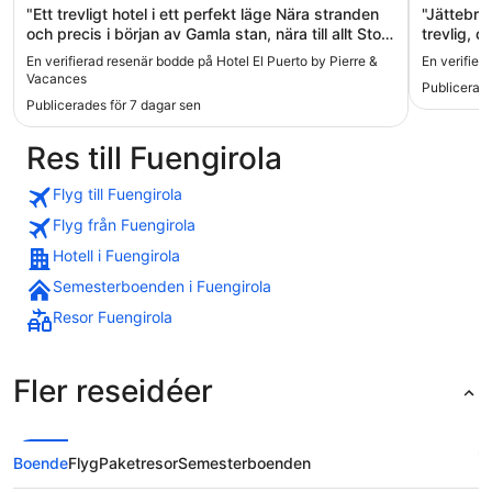
"Ett trevligt hotel i ett perfekt läge Nära stranden
"Jättebra
och precis i början av Gamla stan, nära till allt Stort
trevlig, d
plus för kylskåp på rummet Trevlig personal"
Frukoste
En verifierad resenär bodde på Hotel El Puerto by Pierre &
En verifie
verkligen!
Vacances
Publicerade
Publicerades för 7 dagar sen
Res till Fuengirola
Flyg till Fuengirola
Flyg från Fuengirola
Hotell i Fuengirola
Semesterboenden i Fuengirola
Resor Fuengirola
Fler reseidéer
Boende
Flyg
Paketresor
Semesterboenden