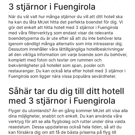
3 stjärnor i Fuengirola
När du väl valt hur många stjärnor du vill att ditt hotell ska
ha kan du låta MrJet hitta det perfekta boendet för dig. Vi
gör det enkelt att hitta hotell med 3 stjärnor i Fuengirola
med våra filterverktyg som endast visar de relevanta
boendetyperna du är ute efter så att du inte behöver leta
igenom oändligt många alternativ som inte intresserar dig.
Dessutom innehåller våra lättillgängliga hotellbeskrivningar
all den viktiga information om varje boende som du behöver,
komplett med foton och texter om rummen och
bekvämligheter på hotellet som span, pooler och
restauranger. Du kan också leta efter hotell med 3 stjärnor i
Fuengirola som ligger nära vissa populära sevärdheter.
Såhär tar du dig till ditt hotell
med 3 stjärnor i Fuengirola
Flyger du utomlands? Än en gång kommer MrJet att visa alla
dina möjligheter, snabbt och enkelt. Du kan använda våra
verktyg för att se alla flygbolag och rutter under dina valda
resedatum. Dessa uppdateras också hela tiden, så att du
kan försäkra dig om att få de bästa priserna på flyg till