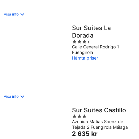
Visa info
Sur Suites La
Dorada
3.5
Calle General Rodrigo 1
out
Fuengirola
of
Hämta priser
5
Visa info
Sur Suites Castillo
3
Avenida Matias Saenz de
out
Tejada 2 Fuengirola Málaga
of
Priset
2 635 kr
5