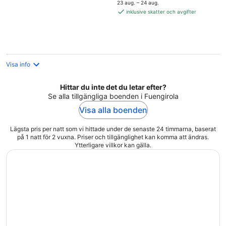
är
23 aug. – 24 aug.
2 635 kr
inklusive skatter och avgifter
per
natt
Visa info
Hittar du inte det du letar efter?
Se alla tillgängliga boenden i Fuengirola
Visa alla boenden
Lägsta pris per natt som vi hittade under de senaste 24 timmarna, baserat
på 1 natt för 2 vuxna. Priser och tillgänglighet kan komma att ändras.
Ytterligare villkor kan gälla.