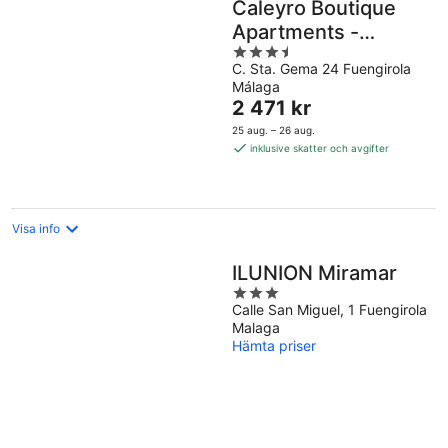
Caleyro Boutique
Apartments -
3.5
Parking incluido
C. Sta. Gema 24 Fuengirola
out
Málaga
of
Priset
2 471 kr
5
är
25 aug. – 26 aug.
2 471 kr
inklusive skatter och avgifter
per
natt
Visa info
ILUNION Miramar
3
Calle San Miguel, 1 Fuengirola
out
Malaga
of
Hämta priser
5