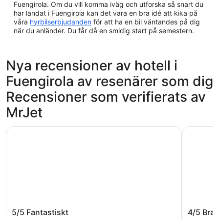
Fuengirola. Om du vill komma iväg och utforska så snart du
har landat i Fuengirola kan det vara en bra idé att kika på
våra
hyrbilserbjudanden
för att ha en bil väntandes på dig
när du anländer. Du får då en smidig start på semestern.
Nya recensioner av hotell i
Fuengirola av resenärer som dig
Recensioner som verifierats av
MrJet
Hotel El Puerto by Pierre & Vacances
Ona Las 
Hotel El Puerto by Pierre & Vacances
Ona La
5/5
Fantastiskt
4/5
Bra