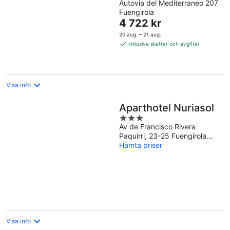
Autovia del Mediterraneo 207
out
Fuengirola
of
Priset
4 722 kr
5
är
20 aug. – 21 aug.
4 722 kr
inklusive skatter och avgifter
per
natt
Visa info
Aparthotel Nuriasol
3
Av de Francisco Rivera
out
Paquirri, 23-25 Fuengirola
of
Malaga
Hämta priser
5
Visa info