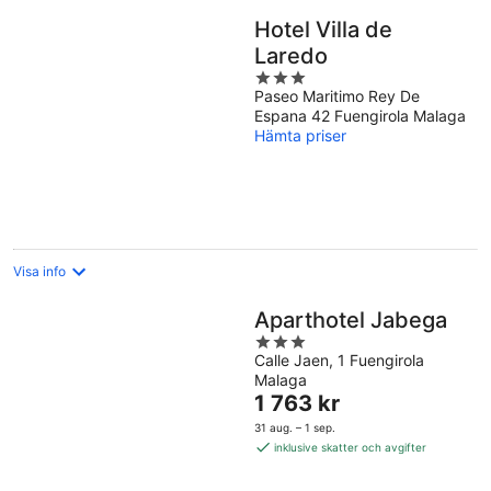
Hotel Villa de
Laredo
3
Paseo Maritimo Rey De
out
Espana 42 Fuengirola Malaga
of
Hämta priser
5
Visa info
Aparthotel Jabega
3
Calle Jaen, 1 Fuengirola
out
Malaga
of
Priset
1 763 kr
5
är
31 aug. – 1 sep.
1 763 kr
inklusive skatter och avgifter
per
natt