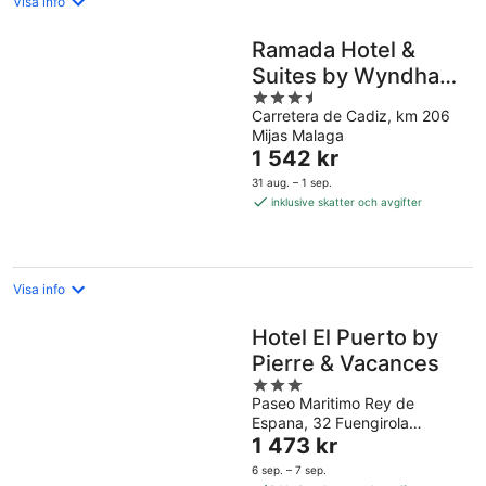
Visa info
Ramada Hotel &
Suites by Wyndham
3.5
Costa del Sol
Carretera de Cadiz, km 206
out
Mijas Malaga
of
Priset
1 542 kr
5
är
31 aug. – 1 sep.
1 542 kr
inklusive skatter och avgifter
per
natt
Visa info
Hotel El Puerto by
Pierre & Vacances
3
Paseo Maritimo Rey de
out
Espana, 32 Fuengirola
of
Priset
Malaga
1 473 kr
5
är
6 sep. – 7 sep.