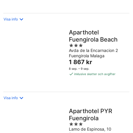
Visa info
Aparthotel
Fuengirola Beach
3
Avda de la Encarnacion 2
out
Fuengirola Malaga
of
Priset
1 867 kr
5
är
8 sep. – 9 sep.
1 867 kr
inklusive skatter och avgifter
per
natt
Visa info
Aparthotel PYR
Fuengirola
3
Lamo de Espinosa, 10
out