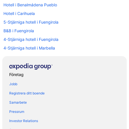
Hotell i Benalmádena Pueblo
Hotell i Carihuela
5-Stjärniga hotell i Fuengirola
B&B i Fuengirola
4-Stjärniga hotell i Fuengirola
4-Stjärniga hotell i Marbella
4-Stjärniga hotell i Mijas
Hotell i Alhaurin el Grande
Hotell i Arroyo de la Miel
Företag
Hotell i Benalmádena Costa
Jobb
Hotell i Benalmádena
Registrera ditt boende
Hotell i Calahonda
Samarbete
Hotell i El Faro
Pressrum
Hotell i närheten av Fuengirola
Investor Relations
Hotell i Fuengirola