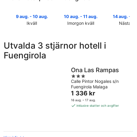
9 aug. - 10 aug.
10 aug. - 11 aug.
14 aug. - 16
Ikväll
Imorgon kväll
Nästa he
Kolla
Kolla
Kolla
priserna
priserna
priserna
i
i
i
Utvalda 3 stjärnor hotell i
Fuengirola
Fuengirola
Fuengirola
Fuengirola
för
för
inför
ikväll,
imorgon
nästa
9
natt,
helg,
Ona Las Rampas
aug.
10
14
3
-
aug.
aug.
Calle Pintor Nogales s/n
out
10
-
-
Fuengirola Malaga
of
aug.
11
16
Priset
1 336 kr
5
aug.
aug.
är
16 aug. – 17 aug.
1 336 kr
inklusive skatter och avgifter
per
natt