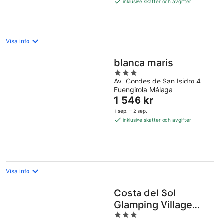
1 473 kr
inklusive skatter och avgifter
per
natt
Visa info
blanca maris
3
Av. Condes de San Isidro 4
out
Fuengirola Málaga
of
Priset
1 546 kr
5
är
1 sep. – 2 sep.
1 546 kr
inklusive skatter och avgifter
per
natt
Visa info
Costa del Sol
Glamping Village
3
Fuengirola