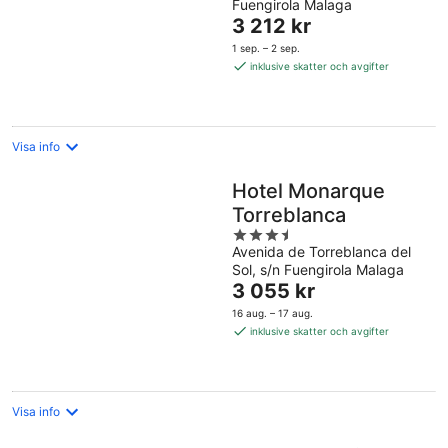
Fuengirola Malaga
of
Priset
3 212 kr
5
är
1 sep. – 2 sep.
3 212 kr
inklusive skatter och avgifter
per
natt
Visa info
Hotel Monarque
Torreblanca
3.5
Avenida de Torreblanca del
out
Sol, s/n Fuengirola Malaga
of
Priset
3 055 kr
5
är
16 aug. – 17 aug.
3 055 kr
inklusive skatter och avgifter
per
natt
Visa info