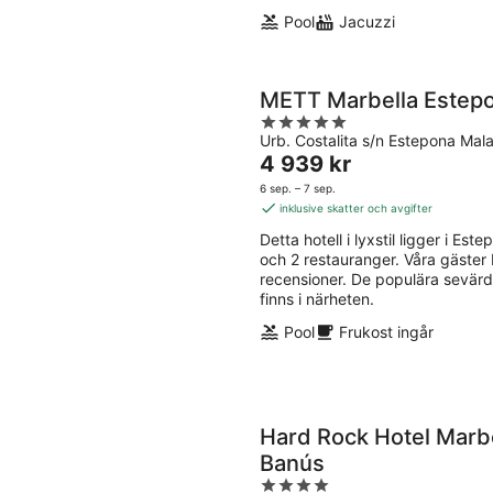
Pool
Jacuzzi
METT Marbella Estep
5
Urb. Costalita s/n Estepona Mal
out
Priset
4 939 kr
of
är
5
6 sep. – 7 sep.
4 939 kr
inklusive skatter och avgifter
per
Detta hotell i lyxstil ligger i Este
natt
och 2 restauranger. Våra gäster
recensioner. De populära sevär
finns i närheten.
Pool
Frukost ingår
Hard Rock Hotel Marbe
Banús
4