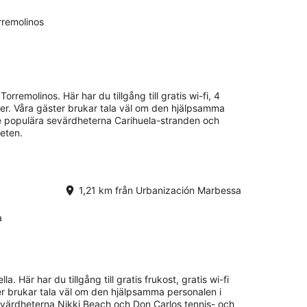
rremolinos
Torremolinos. Här har du tillgång till gratis wi-fi, 4
r. Våra gäster brukar tala väl om den hjälpsamma
De populära sevärdheterna Carihuela-stranden och
eten.
1,21 km från Urbanización Marbessa
a
ella. Här har du tillgång till gratis frukost, gratis wi-fi
r brukar tala väl om den hjälpsamma personalen i
evärdheterna Nikki Beach och Don Carlos tennis- och