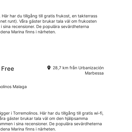
aug.
-
16
 Här har du tillgång till gratis frukost, en takterrass
aug.
net runt). Våra gäster brukar tala väl om frukosten
i sina recensioner. De populära sevärdheterna
ena Marina finns i närheten.
 Free
28,7 km från Urbanización
Marbessa
molinos Malaga
gger i Torremolinos. Här har du tillgång till gratis wi-fi,
 Våra gäster brukar tala väl om den hjälpsamma
ummen i sina recensioner. De populära sevärdheterna
ena Marina finns i närheten.