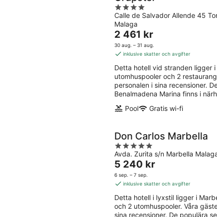
4
Calle de Salvador Allende 45 To
out
Malaga
of
Priset
2 461 kr
5
är
30 aug. – 31 aug.
2 461 kr
inklusive skatter och avgifter
per
Detta hotell vid stranden ligger i 
natt
utomhuspooler och 2 restaurange
personalen i sina recensioner. 
Benalmadena Marina finns i närh
Pool
Gratis wi-fi
Don Carlos Marbella
5
Avda. Zurita s/n Marbella Malag
out
Priset
5 240 kr
of
är
5
6 sep. – 7 sep.
5 240 kr
inklusive skatter och avgifter
per
Detta hotell i lyxstil ligger i Marb
natt
och 2 utomhuspooler. Våra gäste
sina recensioner. De populära s