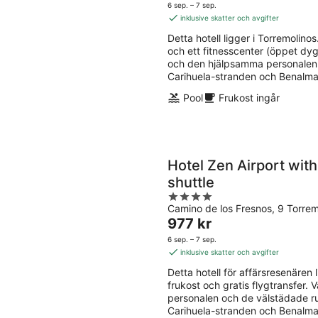
aug.
-
är
5
6 sep. – 7 sep.
-
9
1 189 kr
inklusive skatter och avgifter
8
aug.
per
Detta hotell ligger i Torremolinos.
aug.
natt
och ett fitnesscenter (öppet dyg
och den hjälpsamma personalen 
Carihuela-stranden och Benalmad
Pool
Frukost ingår
Hotel Zen Airport with
shuttle
4
Camino de los Fresnos, 9 Torre
out
Priset
977 kr
of
är
5
6 sep. – 7 sep.
977 kr
inklusive skatter och avgifter
per
Detta hotell för affärsresenären li
natt
frukost och gratis flygtransfer.
personalen och de välstädade r
Carihuela-stranden och Benalmad