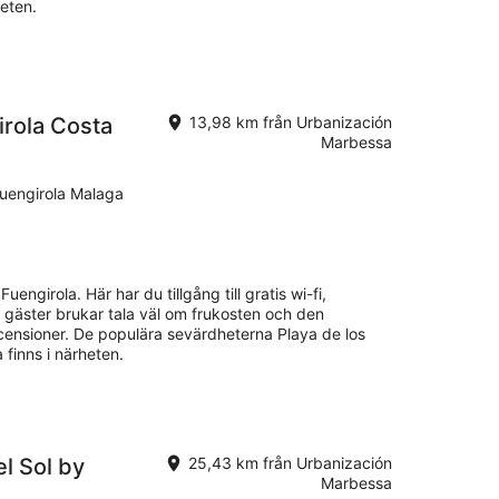
heten.
irola Costa
13,98 km från Urbanización
Marbessa
Fuengirola Malaga
Fuengirola. Här har du tillgång till gratis wi-fi,
a gäster brukar tala väl om frukosten och den
censioner. De populära sevärdheterna Playa de los
 finns i närheten.
l Sol by
25,43 km från Urbanización
Marbessa