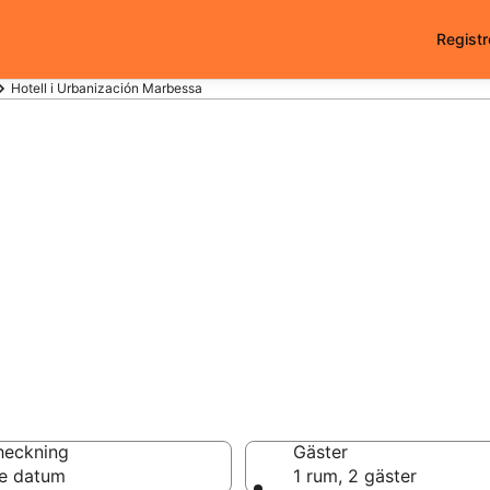
Registr
Hotell i Urbanización Marbessa
l i Urbanización M
a från
heckning
Gäster
e datum
1 rum, 2 gäster