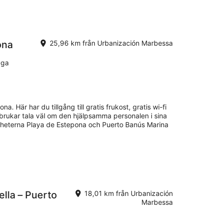
ona
25,96 km från Urbanización Marbessa
aga
pona. Här har du tillgång till gratis frukost, gratis wi-fi
 brukar tala väl om den hjälpsamma personalen i sina
dheterna Playa de Estepona och Puerto Banús Marina
lla – Puerto
18,01 km från Urbanización
Marbessa