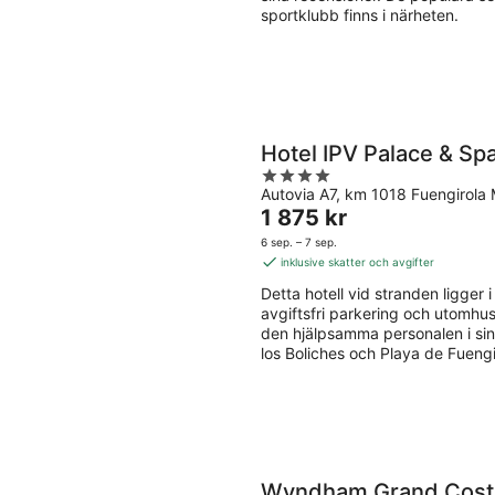
sportklubb finns i närheten.
Hotel IPV Palace & Sp
4
Autovia A7, km 1018 Fuengirola
out
Priset
1 875 kr
of
är
5
6 sep. – 7 sep.
1 875 kr
inklusive skatter och avgifter
per
Detta hotell vid stranden ligger i 
natt
avgiftsfri parkering och utomhus
den hjälpsamma personalen i sin
los Boliches och Playa de Fuengir
Wyndham Grand Costa