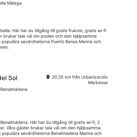
ella Málaga
lla. Här har du tillgång till gratis frukost, gratis wi-fi
er brukar tala väl om poolen och den hjälpsamma
De populära sevärdheterna Puerto Banús Marina och
eten.
el Sol
20,25 km från Urbanización
Marbessa
7 Benalmádena
 Benalmádena. Här har du tillgång till gratis wi-fi, 2
er. Våra gäster brukar tala väl om den hjälpsamma
 De populära sevärdheterna Benalmadena Marina och