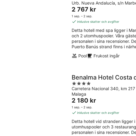
Urb. Nueva Andalucía, s/n Marb
out
Priset
2 767 kr
of
är
5
1 sep. – 2 sep.
2 767 kr
inklusive skatter och avgifter
per
Detta hotell med spa ligger i Marbe
natt
och 2 utomhuspooler. Våra gäst
personalen i sina recensioner. 
Puerto Banús strand finns i närh
Pool
Frukost ingår
Benalma Hotel Costa d
4
Carretera Nacional 340, km 21
out
Malaga
of
Priset
2 180 kr
5
är
1 sep. – 2 sep.
2 180 kr
inklusive skatter och avgifter
per
Detta hotell vid stranden ligger i
natt
utomhuspooler och 3 restaurang
personalen i sina recensioner.