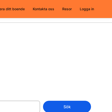
era ditt boende
Kontakta oss
Resor
Logga in
arbessa -
Sök