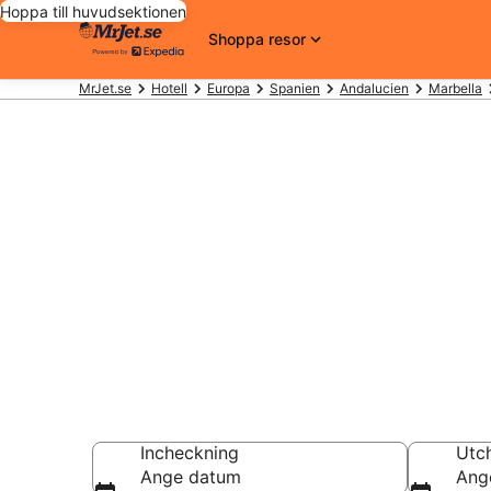
Hoppa till huvudsektionen
Shoppa resor
MrJet.se
Hotell
Europa
Spanien
Andalucien
Marbella
Billiga hotel
12833 att välj
Hotell från 977 kr
Incheckning
Utc
Ange datum
Ang