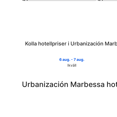
Kolla hotellpriser i Urbanización Ma
6 aug. - 7 aug.
Ikväll
Kolla
priserna
i
Urbanización Marbessa hot
Urbanización
Marbessa
för
ikväll,
6
aug.