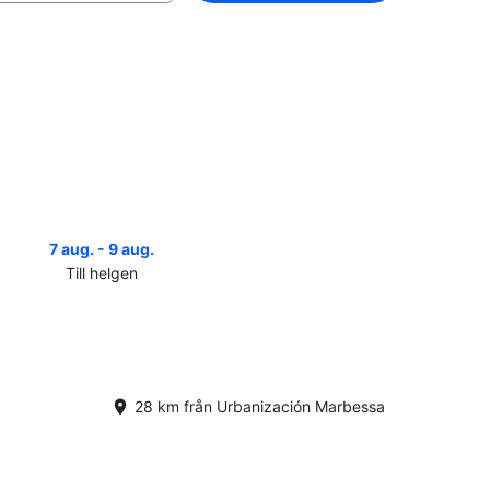
7 aug. - 9 aug.
14 aug. 
Till helgen
Näst
Kolla
priserna
i
ación
Urbanización
sa
Marbessa
inför
28 km från Urbanización Marbessa
nästa
helg,
14