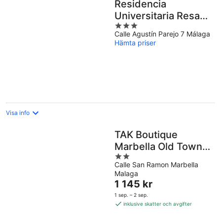
Residencia
Universitaria Resa
3
Málaga Centro
Calle Agustín Parejo 7 Málaga
out
Hämta priser
of
5
Visa info
TAK Boutique
Marbella Old Town
2
with Parking
Calle San Ramon Marbella
out
Malaga
of
Priset
1 145 kr
5
är
1 sep. – 2 sep.
1 145 kr
inklusive skatter och avgifter
per