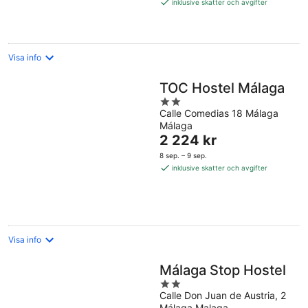
1 061 kr
inklusive skatter och avgifter
per
natt
Visa info
TOC Hostel Málaga
2
Calle Comedias 18 Málaga
out
Málaga
of
Priset
2 224 kr
5
är
8 sep. – 9 sep.
2 224 kr
inklusive skatter och avgifter
per
natt
Visa info
Málaga Stop Hostel
2
Calle Don Juan de Austria, 2
out
Málaga Malaga