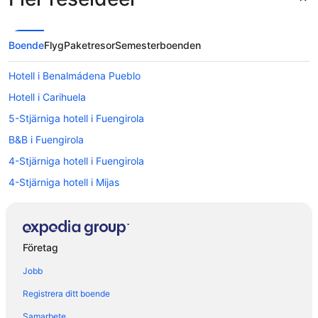
Boende
Flyg
Paketresor
Semesterboenden
Hotell i Benalmádena Pueblo
Hotell i Carihuela
5-Stjärniga hotell i Fuengirola
B&B i Fuengirola
4-Stjärniga hotell i Fuengirola
4-Stjärniga hotell i Mijas
Hotell i Alhaurin el Grande
Hotell i Arroyo de la Miel
Hotell i Benalmádena Costa
Företag
Hotell i Benalmádena
Jobb
Hotell i El Faro
Registrera ditt boende
Hotell i närheten av Fuengirola
Samarbete