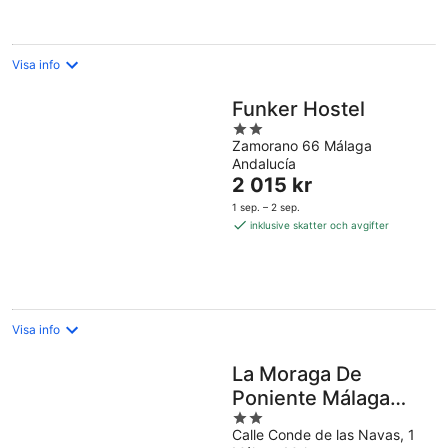
per
natt
Visa info
Funker Hostel
2
Zamorano 66 Málaga
out
Andalucía
of
Priset
2 015 kr
5
är
1 sep. – 2 sep.
2 015 kr
inklusive skatter och avgifter
per
natt
Visa info
La Moraga De
Poniente Málaga
2
Hostel
Calle Conde de las Navas, 1
out