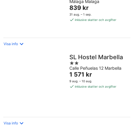
Málaga Malaga
of
Priset
839 kr
5
är
31 aug. – 1 sep.
839 kr
inklusive skatter och avgifter
per
natt
Visa info
SL Hostel Marbella
2
Calle Peñuelas 12 Marbella
out
Priset
1 571 kr
of
är
5
9 aug. – 10 aug.
1 571 kr
inklusive skatter och avgifter
per
natt
Visa info