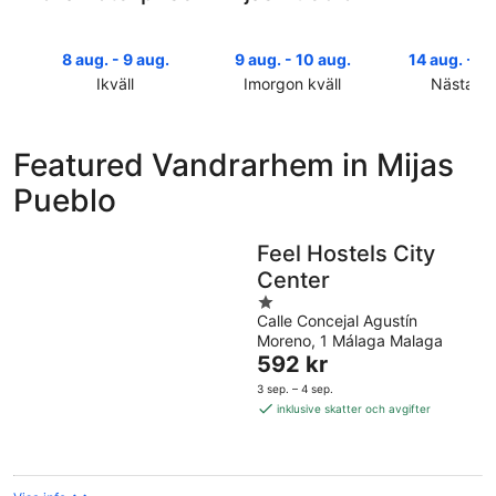
8 aug. - 9 aug.
9 aug. - 10 aug.
14 aug. - 16
Ikväll
Imorgon kväll
Nästa he
Kolla
Kolla
Kolla
priserna
priserna
priserna
i
i
i
Featured Vandrarhem in Mijas
Mijas
Mijas
Mijas
Pueblo
Pueblo
Pueblo
Pueblo
för
för
inför
ikväll,
imorgon
nästa
Feel Hostels City
8
natt,
helg,
Center
aug.
9
14
-
aug.
1
aug.
Calle Concejal Agustín
9
-
out
-
Moreno, 1 Málaga Malaga
aug.
10
of
16
Priset
592 kr
aug.
5
aug.
är
3 sep. – 4 sep.
592 kr
inklusive skatter och avgifter
per
natt