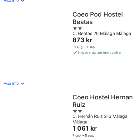
Visa info
Coeo Pod Hostel
Beatas
2
C. Beatas 20 Málaga Málaga
out
Priset
873 kr
of
är
5
31 aug. – 1 sep.
873 kr
inklusive skatter och avgifter
per
natt
Visa info
Coeo Hostel Hernan
Ruiz
2
C. Hernán Ruiz 2-6 Málaga
out
Málaga
of
Priset
1 061 kr
5
är
7 sep. – 8 sep.