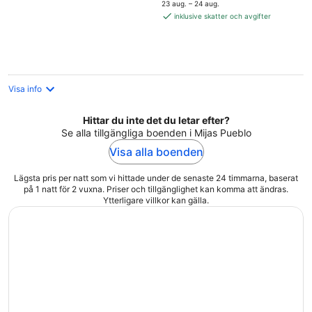
är
23 aug. – 24 aug.
987 kr
inklusive skatter och avgifter
per
natt
Visa info
Hittar du inte det du letar efter?
Se alla tillgängliga boenden i Mijas Pueblo
Visa alla boenden
Lägsta pris per natt som vi hittade under de senaste 24 timmarna, baserat
på 1 natt för 2 vuxna. Priser och tillgänglighet kan komma att ändras.
Ytterligare villkor kan gälla.