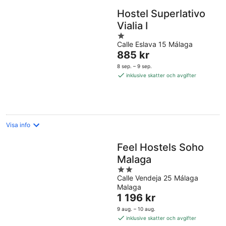
Hostel Superlativo
Vialia I
1
Calle Eslava 15 Málaga
out
Priset
885 kr
of
är
5
8 sep. – 9 sep.
885 kr
inklusive skatter och avgifter
per
natt
Visa info
Feel Hostels Soho
Malaga
2
Calle Vendeja 25 Málaga
out
Malaga
of
Priset
1 196 kr
5
är
9 aug. – 10 aug.
1 196 kr
inklusive skatter och avgifter