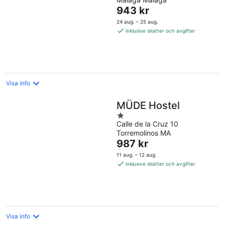
of
Priset
943 kr
5
är
24 aug. – 25 aug.
943 kr
inklusive skatter och avgifter
per
natt
Visa info
MÜDE Hostel
1
Calle de la Cruz 10
out
Torremolinos MA
of
Priset
987 kr
5
är
11 aug. – 12 aug.
987 kr
inklusive skatter och avgifter
per
natt
Visa info