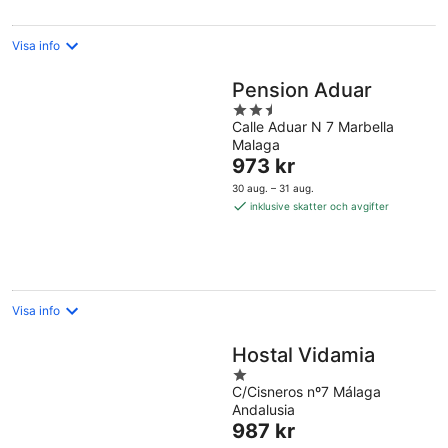
natt
Visa info
Pension Aduar
2.5
Calle Aduar N 7 Marbella
out
Malaga
of
Priset
973 kr
5
är
30 aug. – 31 aug.
973 kr
inklusive skatter och avgifter
per
natt
Visa info
Hostal Vidamia
1
C/Cisneros nº7 Málaga
out
Andalusia
of
Priset
987 kr
5