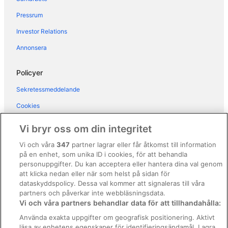
Hotell i Fuengirola
Pressrum
Hotell i La Cala de Mijas
Investor Relations
Hotell i Mijas Pueblo
Annonsera
Hotell i Mijas
Husvagnscampingar i La Cala de Mijas
Policyer
Lägenheter i La Cala de Mijas
Sekretessmeddelande
Hotell i närheten av La Cala Golf
Cookies
Vandrarhem i Málaga
Användarvillkor
Vi bryr oss om din integritet
Kapselhotell i Málaga
Allmänna regler och villkor (ej för Vrbo-bokningar)
Vi och våra
347
partner lagrar eller får åtkomst till information
Privata semesterbostäder i Málaga
på en enhet, som unika ID i cookies, för att behandla
Regler och villkor för Vrbo
Riad i Málaga
personuppgifter. Du kan acceptera eller hantera dina val genom
Tillgänglighetsanpassning
att klicka nedan eller när som helst på sidan för
B&B i Marbella
dataskyddspolicy. Dessa val kommer att signaleras till våra
Juridisk information/Kontakta oss
Fritidshus i Marbella
partners och påverkar inte webbläsningsdata.
Vi och våra partners behandlar data för att tillhandahålla:
Riktlinjer för innehåll och anmäla innehåll
Gårdar i Marbella
Använda exakta uppgifter om geografisk positionering. Aktivt
Vandrarhem i Marbella
läsa av enhetens egenskaper för identifieringsändamål. Lagra