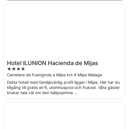
Öppnas i ett nytt fönster
Hotel ILUNION Hacienda de Mijas
Hotel ILUNION Hacienda de Mijas
4
out
Carretera de Fuengirola a Mijas km 4 Mijas Malaga
of
Detta hotell med familjevänlig profil ligger i Mijas. Här har du
5
tillgång till gratis wi-fi, utomhuspool och frukost. Våra gäster
brukar tala väl om den hjälpsamma ...
Öppnas i ett nytt fönster
Macdonald Dona Lola Club