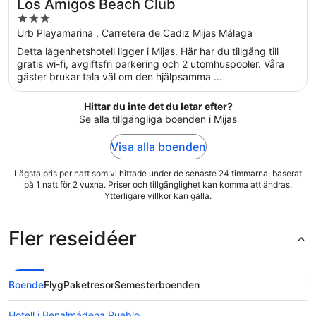
Los Amigos Beach Club
3
out
Urb Playamarina , Carretera de Cadiz Mijas Málaga
of
Detta lägenhetshotell ligger i Mijas. Här har du tillgång till
5
gratis wi-fi, avgiftsfri parkering och 2 utomhuspooler. Våra
gäster brukar tala väl om den hjälpsamma ...
Hittar du inte det du letar efter?
Se alla tillgängliga boenden i Mijas
Visa alla boenden
Lägsta pris per natt som vi hittade under de senaste 24 timmarna, baserat
på 1 natt för 2 vuxna. Priser och tillgänglighet kan komma att ändras.
Ytterligare villkor kan gälla.
Fler reseidéer
Boende
Flyg
Paketresor
Semesterboenden
Hotell i Benalmádena Pueblo