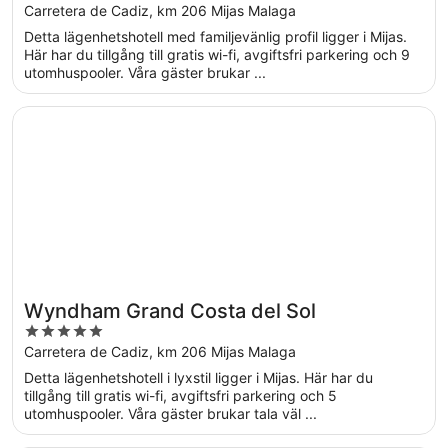
out
Carretera de Cadiz, km 206 Mijas Malaga
of
Detta lägenhetshotell med familjevänlig profil ligger i Mijas.
5
Här har du tillgång till gratis wi-fi, avgiftsfri parkering och 9
utomhuspooler. Våra gäster brukar ...
Öppnas i ett nytt fönster
Wyndham Grand Costa del Sol
Wyndham Grand Costa del Sol
5
out
Carretera de Cadiz, km 206 Mijas Malaga
of
Detta lägenhetshotell i lyxstil ligger i Mijas. Här har du
5
tillgång till gratis wi-fi, avgiftsfri parkering och 5
utomhuspooler. Våra gäster brukar tala väl ...