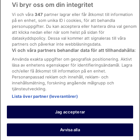
Användarvillkor
Pensionat i Torremolinos
Vi bryr oss om din integritet
Vandrarhem i Torremolinos
Allmänna regler och villkor (ej för Vrbo-bokningar)
Vi och våra
347
partner lagrar eller får åtkomst till information
Husvagnscampingar i Torremolinos
på en enhet, som unika ID i cookies, för att behandla
Regler och villkor för Vrbo
personuppgifter. Du kan acceptera eller hantera dina val genom
Lägenheter i Torremolinos
Tillgänglighetsanpassning
att klicka nedan eller när som helst på sidan för
dataskyddspolicy. Dessa val kommer att signaleras till våra
Lägenhetshotell i Torremolinos
Juridisk information/Kontakta oss
partners och påverkar inte webbläsningsdata.
Stugor i Torremolinos
Vi och våra partners behandlar data för att tillhandahålla:
Riktlinjer för innehåll och anmäla innehåll
3-Stjärniga hotell i Fuengirola
Använda exakta uppgifter om geografisk positionering. Aktivt
läsa av enhetens egenskaper för identifieringsändamål. Lagra
Hjälp
3-Stjärniga hotell i Mijas
och/eller få åtkomst till information på en enhet.
3-Stjärniga hotell i Torremolinos
Kontakta oss
Personanpassad reklam och innehåll, reklam- och
innehållsmätning, forskning angående målgrupp och
Avboka eller ändra din bokning
tjänsteutveckling.
Boka ett flyg med flygbolagskredit
Lista över partner (leverantörer)
Återbetalningsprocess och tidslinjer
Jag accepterar
© 2026 Expedia, Inc., ett företag inom Expedia Group.
https://www.expediagroup.com/ Med ensamrätt. MrJet är ett
varumärke eller registrerat varumärke som tillhör Expedia, Inc.
Avvisa alla