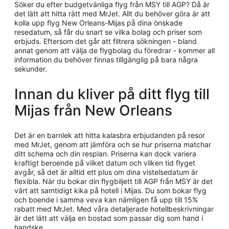
Söker du efter budgetvänliga flyg från MSY till AGP? Då är
det lätt att hitta rätt med MrJet. Allt du behöver göra är att
kolla upp flyg New Orleans-Mijas på dina önskade
resedatum, så får du snart se vilka bolag och priser som
erbjuds. Eftersom det går att filtrera sökningen - bland
annat genom att välja de flygbolag du föredrar - kommer all
information du behöver finnas tillgänglig på bara några
sekunder.
Innan du kliver på ditt flyg till
Mijas från New Orleans
Det är en barnlek att hitta kalasbra erbjudanden på resor
med MrJet, genom att jämföra och se hur priserna matchar
ditt schema och din resplan. Priserna kan dock variera
kraftigt beroende på vilket datum och vilken tid flyget
avgår, så det är alltid ett plus om dina vistelsedatum är
flexibla. När du bokar din flygbiljett till AGP från MSY är det
värt att samtidigt kika på hotell i Mijas. Du som bokar flyg
och boende i samma veva kan nämligen få upp till 15%
rabatt med MrJet. Med våra detaljerade hotellbeskrivningar
är det lätt att välja en bostad som passar dig som hand i
handske.