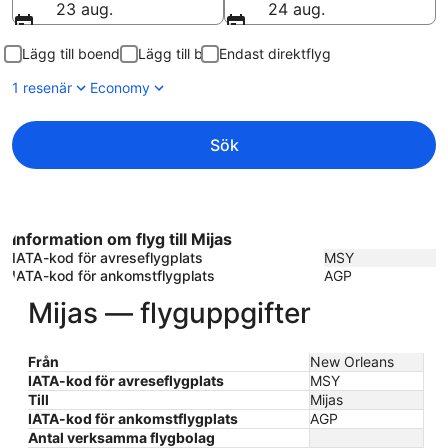
23 aug.
24 aug.
Lägg till boende
Lägg till bil
Endast direktflyg
1 resenär
Economy
Sök
Information om flyg till Mijas
IATA-kod för avreseflygplats
MSY
IATA-kod för ankomstflygplats
AGP
Mijas — flyguppgifter
Från
New Orleans
IATA-kod för avreseflygplats
MSY
Till
Mijas
IATA-kod för ankomstflygplats
AGP
Antal verksamma flygbolag