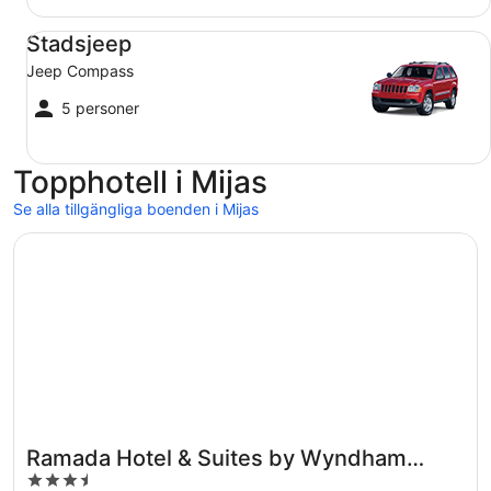
Stadsjeep Jeep Compass
Stadsjeep
Jeep Compass
5 personer
Topphotell i Mijas
Se alla tillgängliga boenden i Mijas
Öppnas i ett nytt fönster
Ramada Hotel & Suites by Wyndham Costa del Sol
Ramada Hotel & Suites by Wyndham
3.5
Costa del Sol