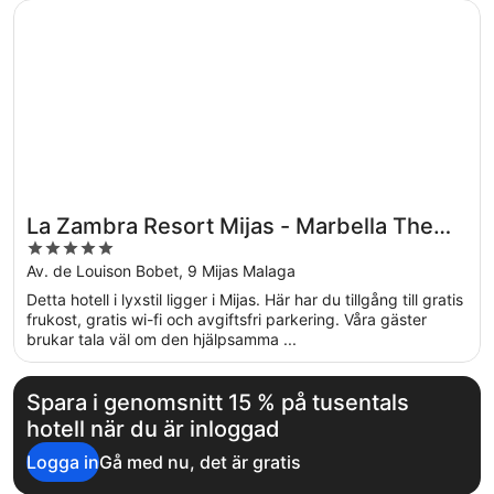
Öppnas i ett nytt fönster
La Zambra Resort Mijas - Marbella The Unbound Collecti
La Zambra Resort Mijas - Marbella The
5
Unbound Collection By Hyatt
out
Av. de Louison Bobet, 9 Mijas Malaga
of
Detta hotell i lyxstil ligger i Mijas. Här har du tillgång till gratis
5
frukost, gratis wi-fi och avgiftsfri parkering. Våra gäster
brukar tala väl om den hjälpsamma ...
Spara i genomsnitt 15 % på tusentals
hotell när du är inloggad
Logga in
Gå med nu, det är gratis