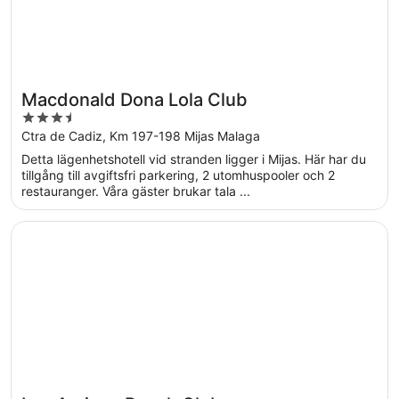
Macdonald Dona Lola Club
3.5
out
Ctra de Cadiz, Km 197-198 Mijas Malaga
of
Detta lägenhetshotell vid stranden ligger i Mijas. Här har du
5
tillgång till avgiftsfri parkering, 2 utomhuspooler och 2
restauranger. Våra gäster brukar tala ...
Öppnas i ett nytt fönster
Los Amigos Beach Club