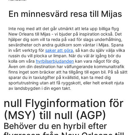
En minnesvärd resa till Mijas
Inte nog med att det går utmärkt att leta upp billiga flyg
New Orleans till Mijas - vi bjuder på inspiration också. Det
hjälper dig som vill ta reda på vad för slags underhållning,
sevärdheter och andra guldkorn som väntar i Mijas. Spana
in vårt verktyg för
saker att göra
, så kan du själv välja vilka
russin du vill plocka ur limpan. När du väl är igång bör du
kolla om våra
hyrbilserbjudanden
kan vara något för dig.
Även om din destination har välfungerande kommunaltrafik
finns inget som bräcker att ha tillgång till egen bil. På så sätt
sparar du in taxiutgifter på kvällstid, kan ta med dig
sportutrustning utan att få ryggskott, eller helt enkelt njuta
av landsbygden i din egen takt.
null Flyginformation för
(MSY) till null (AGP)
Behöver du en hyrbil efter