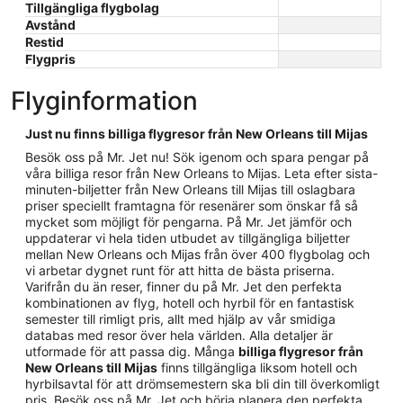
Tillgängliga flygbolag
Avstånd
Restid
Flygpris
Flyginformation
Just nu finns billiga flygresor från New Orleans till Mijas
Besök oss på Mr. Jet nu! Sök igenom och spara pengar på
våra billiga resor från New Orleans to Mijas. Leta efter sista-
minuten-biljetter från New Orleans till Mijas till oslagbara
priser speciellt framtagna för resenärer som önskar få så
mycket som möjligt för pengarna. På Mr. Jet jämför och
uppdaterar vi hela tiden utbudet av tillgängliga biljetter
mellan New Orleans och Mijas från över 400 flygbolag och
vi arbetar dygnet runt för att hitta de bästa priserna.
Varifrån du än reser, finner du på Mr. Jet den perfekta
kombinationen av flyg, hotell och hyrbil för en fantastisk
semester till rimligt pris, allt med hjälp av vår smidiga
databas med resor över hela världen. Alla detaljer är
utformade för att passa dig. Många
billiga flygresor från
New Orleans till Mijas
finns tillgängliga liksom hotell och
hyrbilsavtal för att drömsemestern ska bli din till överkomligt
pris. Besök oss på Mr. Jet och börja planera den perfekta