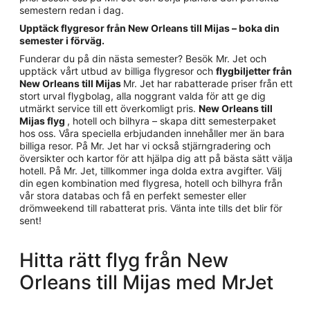
semestern redan i dag.
Upptäck flygresor från New Orleans till Mijas – boka din
semester i förväg.
Funderar du på din nästa semester? Besök Mr. Jet och
upptäck vårt utbud av billiga flygresor och
flygbiljetter från
New Orleans till Mijas
Mr. Jet har rabatterade priser från ett
stort urval flygbolag, alla noggrant valda för att ge dig
utmärkt service till ett överkomligt pris.
New Orleans till
Mijas flyg
, hotell och bilhyra – skapa ditt semesterpaket
hos oss. Våra speciella erbjudanden innehåller mer än bara
billiga resor. På Mr. Jet har vi också stjärngradering och
översikter och kartor för att hjälpa dig att på bästa sätt välja
hotell. På Mr. Jet, tillkommer inga dolda extra avgifter. Välj
din egen kombination med flygresa, hotell och bilhyra från
vår stora databas och få en perfekt semester eller
drömweekend till rabatterat pris. Vänta inte tills det blir för
sent!
Hitta rätt flyg från New
Orleans till Mijas med MrJet