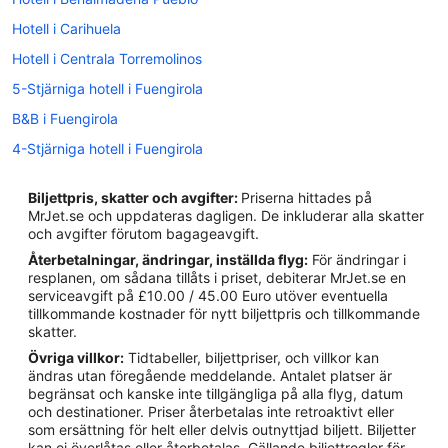
Hotell i Carihuela
Hotell i Centrala Torremolinos
5-Stjärniga hotell i Fuengirola
B&B i Fuengirola
4-Stjärniga hotell i Fuengirola
4-Stjärniga hotell i Mijas
Biljettpris, skatter och avgifter:
Priserna hittades på
Hotell i Alhaurin el Grande
MrJet.se och uppdateras dagligen. De inkluderar alla skatter
och avgifter förutom bagageavgift.
Hotell i Arroyo de la Miel
Återbetalningar, ändringar, inställda flyg:
För ändringar i
Hotell i Benalmádena Costa
resplanen, om sådana tillåts i priset, debiterar MrJet.se en
serviceavgift på £10.00 / 45.00 Euro utöver eventuella
Hotell i Benalmádena
tillkommande kostnader för nytt biljettpris och tillkommande
Hotell i Calahonda
skatter.
Övriga villkor:
Tidtabeller, biljettpriser, och villkor kan
Hotell i Coin
ändras utan föregående meddelande. Antalet platser är
Hotell i El Faro
begränsat och kanske inte tillgängliga på alla flyg, datum
och destinationer. Priser återbetalas inte retroaktivt eller
Hotell i närheten av Fuengirola
som ersättning för helt eller delvis outnyttjad biljett. Biljetter
kan ej överlåtas eller återbetalas. Gällande biljettregler för