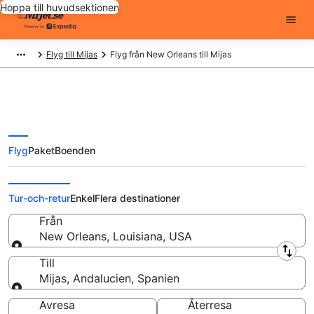
Hoppa till huvudsektionen
Flyg till Mijas
Flyg från New Orleans till Mijas
Flyg
Paket
Boenden
Flyg från New Orleans till Mijas
från
Tur-och-retur
Enkel
Flera destinationer
Från
New Orleans, Louisiana, USA
Från
Till
Mijas, Andalucien, Spanien
Till
Avresa
Återresa