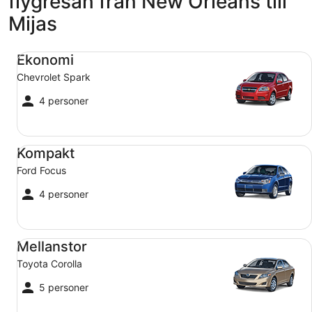
flygresan från New Orleans till
Mijas
Ekonomi Chevrolet Spark
Ekonomi
Chevrolet Spark
4 personer
Kompakt Ford Focus
Kompakt
Ford Focus
4 personer
Mellanstor Toyota Corolla
Mellanstor
Toyota Corolla
5 personer