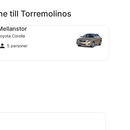
e till Torremolinos
llanstor Toyota Corolla
Mellanstor
oyota Corolla
5 personer