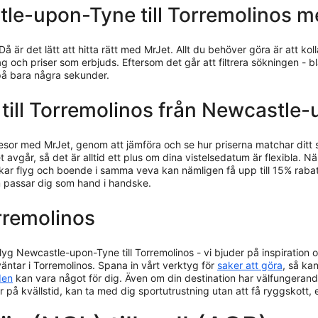
stle-upon-Tyne till Torremolinos 
Då är det lätt att hitta rätt med MrJet. Allt du behöver göra är att 
g och priser som erbjuds. Eftersom det går att filtrera sökningen - b
 på bara några sekunder.
yg till Torremolinos från Newcastl
resor med MrJet, genom att jämföra och se hur priserna matchar ditt
 avgår, så det är alltid ett plus om dina vistelsedatum är flexibla. När
bokar flyg och boende i samma veva kan nämligen få upp till 15% rab
om passar dig som hand i handske.
orremolinos
flyg Newcastle-upon-Tyne till Torremolinos - vi bjuder på inspiration o
ntar i Torremolinos. Spana in vårt verktyg för
saker att göra
, så kan
den
kan vara något för dig. Även om din destination har välfungerand
fter på kvällstid, kan ta med dig sportutrustning utan att få ryggskott,