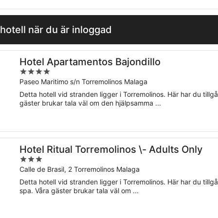
hotell när du är inloggad
Hotel Apartamentos Bajondillo
4
out
Paseo Maritimo s/n Torremolinos Malaga
of
Detta hotell vid stranden ligger i Torremolinos. Här har du tillgån
5
gäster brukar tala väl om den hjälpsamma ...
Hotel Ritual Torremolinos \- Adults Only
3
out
Calle de Brasil, 2 Torremolinos Malaga
of
Detta hotell vid stranden ligger i Torremolinos. Här har du tillgå
5
spa. Våra gäster brukar tala väl om ...