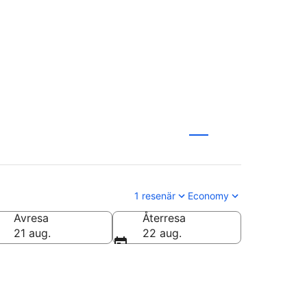
olinos från
1 resenär
Economy
Avresa
Återresa
21 aug.
22 aug.