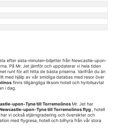
ta efter sista-minuten-biljetter från Newcastle-upon-
arna. På Mr. Jet jämför och uppdaterar vi hela tiden
t runt för att hitta de bästa priserna. Varifrån du än
, allt med hjälp av vår smidiga databas med resor över
olinos
finns tillgängliga liksom hotell och hyrbilsavtal
an i dag.
wcastle-upon-Tyne till Torremolinos
Mr. Jet har
Newcastle-upon-Tyne till Torremolinos flyg
, hotell
 har vi också stjärngradering och översikter och
nation med flygresa, hotell och bilhyra från vår stora