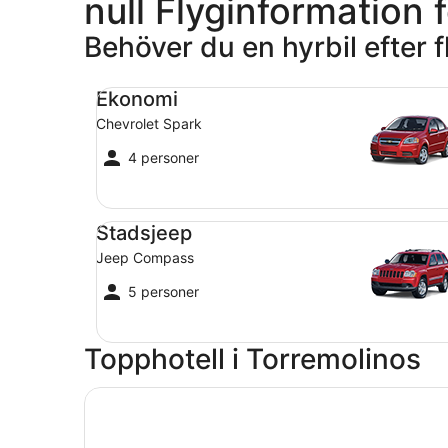
null Flyginformation f
Behöver du en hyrbil efter 
Ekonomi Chevrolet Spark
Ekonomi
Chevrolet Spark
4 personer
Stadsjeep Jeep Compass
Stadsjeep
Jeep Compass
5 personer
Topphotell i Torremolinos
Öppnas i ett nytt fönster
tent Torremolinos