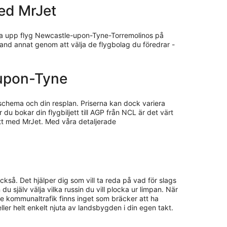
med MrJet
kolla upp flyg Newcastle-upon-Tyne-Torremolinos på
land annat genom att välja de flygbolag du föredrar -
e-upon-Tyne
 schema och din resplan. Priserna kan dock variera
 du bokar din flygbiljett till AGP från NCL är det värt
att med MrJet. Med våra detaljerade
ckså. Det hjälper dig som vill ta reda på vad för slags
 du själv välja vilka russin du vill plocka ur limpan. När
e kommunaltrafik finns inget som bräcker att ha
 eller helt enkelt njuta av landsbygden i din egen takt.