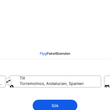
-upon-Tyne till Torrem
Flyg
Paket
Boenden
Till
annien
Torremolinos, Andalucien, Spanien
Till
Sök