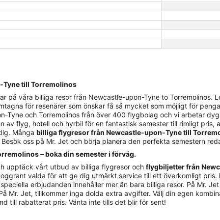
-Tyne till Torremolinos
 på våra billiga resor från Newcastle-upon-Tyne to Torremolinos. Le
 framtagna för resenärer som önskar få så mycket som möjligt för peng
on-Tyne och Torremolinos från över 400 flygbolag och vi arbetar dygne
av flyg, hotell och hyrbil för en fantastisk semester till rimligt pris
a dig. Många
billiga flygresor från Newcastle-upon-Tyne till Torrem
is. Besök oss på Mr. Jet och börja planera den perfekta semestern red
rremolinos – boka din semester i förväg.
h upptäck vårt utbud av billiga flygresor och
flygbiljetter från Ne
noggrant valda för att ge dig utmärkt service till ett överkomligt pris.
speciella erbjudanden innehåller mer än bara billiga resor. På Mr. Jet
l. På Mr. Jet, tillkommer inga dolda extra avgifter. Välj din egen kombi
ll rabatterat pris. Vänta inte tills det blir för sent!