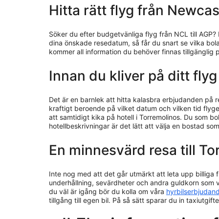
Hitta rätt flyg från Newca
Söker du efter budgetvänliga flyg från NCL till AGP? 
dina önskade resedatum, så får du snart se vilka bola
kommer all information du behöver finnas tillgänglig
Innan du kliver på ditt fl
Det är en barnlek att hitta kalasbra erbjudanden på 
kraftigt beroende på vilket datum och vilken tid flyget
att samtidigt kika på hotell i Torremolinos. Du som 
hotellbeskrivningar är det lätt att välja en bostad s
En minnesvärd resa till T
Inte nog med att det går utmärkt att leta upp billiga 
underhållning, sevärdheter och andra guldkorn som vä
du väl är igång bör du kolla om våra
hyrbilserbjudan
tillgång till egen bil. På så sätt sparar du in taxiutgi