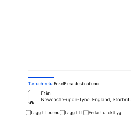
Flyg från Newcastle
Tur-och-retur
Enkel
Flera destinationer
Från
Newcastle-upon-Tyne, England, Storbrit
Från
Lägg till boende
Lägg till bil
Endast direktflyg