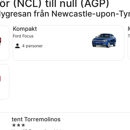
ör (NCL) till null (AGP)
flygresan från Newcastle-upon-Tyn
Kompakt Ford Focus
Me
Kompakt
Ford Focus
T
4 personer
tent Torremolinos
3