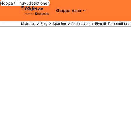
Hoppa till huvudsektionen
Shoppa resor
MrJet.se
Flyg
Spanien
Andalucien
Flyg till Torremolinos