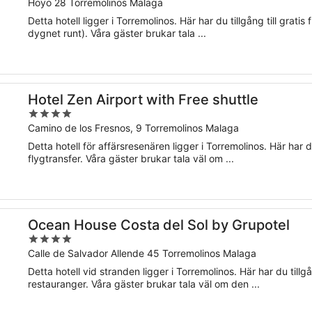
out
Hoyo 28 Torremolinos Malaga
of
Detta hotell ligger i Torremolinos. Här har du tillgång till grati
5
dygnet runt). Våra gäster brukar tala ...
Hotel Zen Airport with Free shuttle
4
out
Camino de los Fresnos, 9 Torremolinos Malaga
of
Detta hotell för affärsresenären ligger i Torremolinos. Här har du 
5
flygtransfer. Våra gäster brukar tala väl om ...
Ocean House Costa del Sol by Grupotel
4
out
Calle de Salvador Allende 45 Torremolinos Malaga
of
Detta hotell vid stranden ligger i Torremolinos. Här har du tillg
5
restauranger. Våra gäster brukar tala väl om den ...