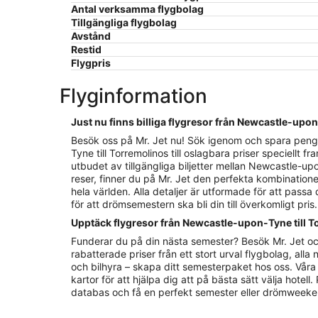
Antal verksamma flygbolag
Tillgängliga flygbolag
Avstånd
Restid
Flygpris
Flyginformation
Just nu finns billiga flygresor från Newcastle-upon
Besök oss på Mr. Jet nu! Sök igenom och spara pengar
Tyne till Torremolinos till oslagbara priser speciellt
utbudet av tillgängliga biljetter mellan Newcastle-up
reser, finner du på Mr. Jet den perfekta kombinationen 
hela världen. Alla detaljer är utformade för att pass
för att drömsemestern ska bli din till överkomligt pr
Upptäck flygresor från Newcastle-upon-Tyne till To
Funderar du på din nästa semester? Besök Mr. Jet oc
rabatterade priser från ett stort urval flygbolag, alla 
och bilhyra – skapa ditt semesterpaket hos oss. Våra 
kartor för att hjälpa dig att på bästa sätt välja hotel
databas och få en perfekt semester eller drömweekend ti