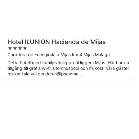
Hotel ILUNION Hacienda de Mijas
4
out
Carretera de Fuengirola a Mijas km 4 Mijas Malaga
of
Detta hotell med familjevänlig profil ligger i Mijas. Här har du
5
tillgång till gratis wi-fi, utomhuspool och frukost. Våra gäster
brukar tala väl om den hjälpsamma ...
Öppnas i ett nytt fönster
Macdonald Dona Lola Club