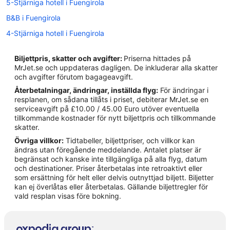
5-Stjärniga hotell i Fuengirola
B&B i Fuengirola
4-Stjärniga hotell i Fuengirola
4-Stjärniga hotell i Mijas
Biljettpris, skatter och avgifter:
Priserna hittades på
Hotell i Alhaurin el Grande
MrJet.se och uppdateras dagligen. De inkluderar alla skatter
och avgifter förutom bagageavgift.
Hotell i Arroyo de la Miel
Återbetalningar, ändringar, inställda flyg:
För ändringar i
Hotell i Benalmádena Costa
resplanen, om sådana tillåts i priset, debiterar MrJet.se en
serviceavgift på £10.00 / 45.00 Euro utöver eventuella
Hotell i Benalmádena
tillkommande kostnader för nytt biljettpris och tillkommande
Hotell i Calahonda
skatter.
Övriga villkor:
Tidtabeller, biljettpriser, och villkor kan
Hotell i Coin
ändras utan föregående meddelande. Antalet platser är
Hotell i El Faro
begränsat och kanske inte tillgängliga på alla flyg, datum
och destinationer. Priser återbetalas inte retroaktivt eller
Hotell i närheten av Fuengirola
som ersättning för helt eller delvis outnyttjad biljett. Biljetter
kan ej överlåtas eller återbetalas. Gällande biljettregler för
Hotell i Fuengirola
vald resplan visas före bokning.
Hotell i La Cala de Mijas
Hotell i Mijas Pueblo