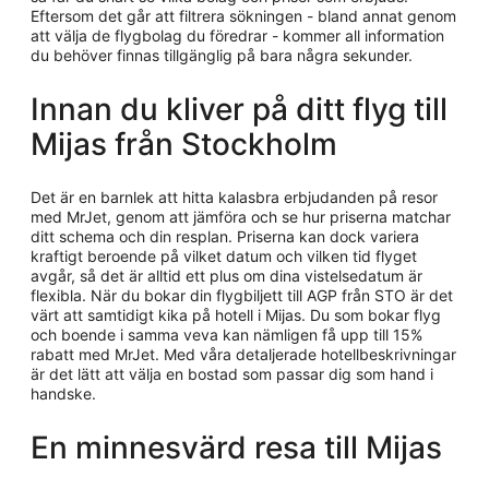
Eftersom det går att filtrera sökningen - bland annat genom
att välja de flygbolag du föredrar - kommer all information
du behöver finnas tillgänglig på bara några sekunder.
Innan du kliver på ditt flyg till
Mijas från Stockholm
Det är en barnlek att hitta kalasbra erbjudanden på resor
med MrJet, genom att jämföra och se hur priserna matchar
ditt schema och din resplan. Priserna kan dock variera
kraftigt beroende på vilket datum och vilken tid flyget
avgår, så det är alltid ett plus om dina vistelsedatum är
flexibla. När du bokar din flygbiljett till AGP från STO är det
värt att samtidigt kika på hotell i Mijas. Du som bokar flyg
och boende i samma veva kan nämligen få upp till 15%
rabatt med MrJet. Med våra detaljerade hotellbeskrivningar
är det lätt att välja en bostad som passar dig som hand i
handske.
En minnesvärd resa till Mijas