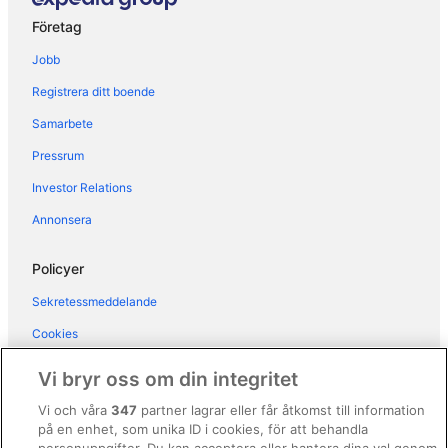
Hotell i Mijas
Företag
Hotell i Torremolinos
Jobb
Husvagnscampingar i La Cala de Mijas
Registrera ditt boende
Lägenheter i La Cala de Mijas
Samarbete
Hotell i närheten av La Cala Golf
Pressrum
B&B i Mijas Pueblo
Vandrarhem i Mijas Pueblo
Investor Relations
Husvagnscampingar i Mijas Pueblo
Annonsera
Villor i Mijas Pueblo
Policyer
Villor i Mijas
Sekretessmeddelande
Hotell i Torreblanca
Cookies
B&B i Torremolinos
Användarvillkor
Pensionat i Torremolinos
Vi bryr oss om din integritet
Vandrarhem i Torremolinos
Allmänna regler och villkor (ej för Vrbo-bokningar)
Vi och våra
347
partner lagrar eller får åtkomst till information
Husvagnscampingar i Torremolinos
på en enhet, som unika ID i cookies, för att behandla
Regler och villkor för Vrbo