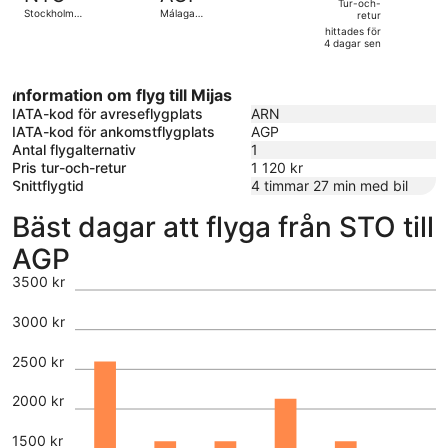
och-
Tur-och-
Stockholm -
Málaga
retur
retur,
Skavsta
Airport
hittades för
hittades
4 dagar sen
för
4
Information om flyg till Mijas
dagar
IATA-kod för avreseflygplats
ARN
sen
IATA-kod för ankomstflygplats
AGP
Antal flygalternativ
1
Pris tur-och-retur
1 120 kr
Snittflygtid
4 timmar 27 min med bil
Bäst dagar att flyga från STO till
AGP
3500 kr
3000 kr
2500 kr
2000 kr
1500 kr