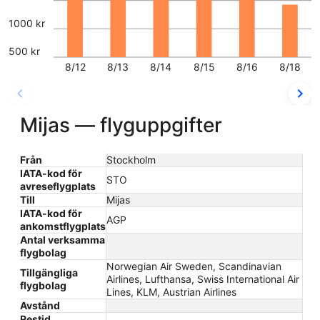
1000 kr
500 kr
8/12
8/13
8/14
8/15
8/16
8/18
Mijas — flyguppgifter
Från
Stockholm
IATA-kod för
STO
avreseflygplats
Till
Mijas
IATA-kod för
AGP
ankomstflygplats
Antal verksamma
flygbolag
Norwegian Air Sweden, Scandinavian
Tillgängliga
Airlines, Lufthansa, Swiss International Air
flygbolag
Lines, KLM, Austrian Airlines
Avstånd
Restid