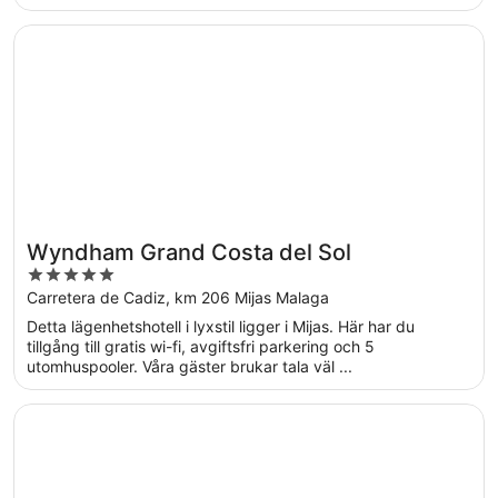
Öppnas i ett nytt fönster
Wyndham Grand Costa del Sol
Wyndham Grand Costa del Sol
5
out
Carretera de Cadiz, km 206 Mijas Malaga
of
Detta lägenhetshotell i lyxstil ligger i Mijas. Här har du
5
tillgång till gratis wi-fi, avgiftsfri parkering och 5
utomhuspooler. Våra gäster brukar tala väl ...
Öppnas i ett nytt fönster
La Zambra Resort Mijas - Marbella The Unbound Collecti