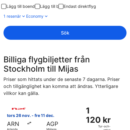
Lägg till boende
Lägg till bil
Endast direktflyg
1 resenär
Economy
Sök
Billiga flygbiljetter från
Stockholm till Mijas
Priser som hittats under de senaste 7 dagarna. Priser
och tillgänglighet kan komma att ändras. Ytterligare
villkor kan gälla.
Välj flyg med Norwegian Air Sweden, med avresa tors 26 nov
1
1
120 kr
tors 26 nov. - fre 11 dec.
120 kr
Tur-
ARN
AGP
och-
Tur-och-
Arlanda
Málaga
retur