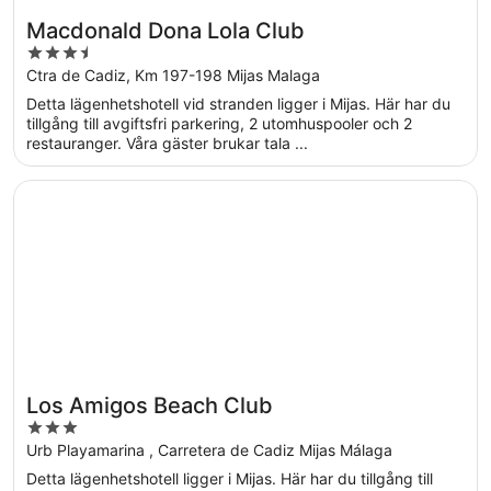
Macdonald Dona Lola Club
3.5
out
Ctra de Cadiz, Km 197-198 Mijas Malaga
of
Detta lägenhetshotell vid stranden ligger i Mijas. Här har du
5
tillgång till avgiftsfri parkering, 2 utomhuspooler och 2
restauranger. Våra gäster brukar tala ...
Öppnas i ett nytt fönster
Los Amigos Beach Club
Los Amigos Beach Club
3
out
Urb Playamarina , Carretera de Cadiz Mijas Málaga
of
Detta lägenhetshotell ligger i Mijas. Här har du tillgång till