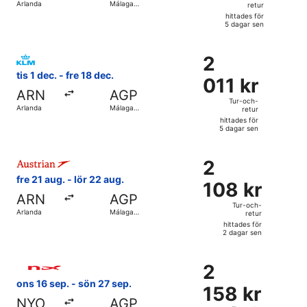
Arlanda
Málaga
retur
retur,
Airport
hittades för
hittades
5 dagar sen
för
Välj flyg med KLM, med avresa tis 1 dec. från Arlanda till M
5
2
2
dagar
011 kr
tis 1 dec. - fre 18 dec.
sen
011 kr
Tur-
ARN
AGP
och-
Tur-och-
Arlanda
Málaga
retur
retur,
Airport
hittades för
hittades
5 dagar sen
för
Välj flyg med Austrian Airlines, med avresa fre 21 aug. från
5
2
2
dagar
108 kr
fre 21 aug. - lör 22 aug.
sen
108 kr
Tur-
ARN
AGP
och-
Tur-och-
Arlanda
Málaga
retur
retur,
Airport
hittades för
hittades
2 dagar sen
för
Välj flyg med Norwegian Air Sweden, med avresa ons 16 sep
2
2
2
dagar
158 kr
ons 16 sep. - sön 27 sep.
sen
158 kr
Tur-
NYO
AGP