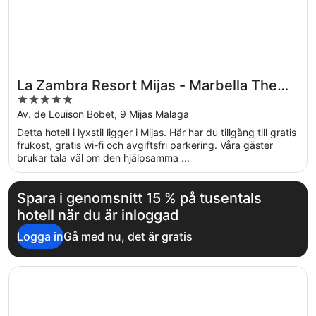
La Zambra Resort Mijas - Marbella The
5
Unbound Collection By Hyatt
out
Av. de Louison Bobet, 9 Mijas Malaga
of
Detta hotell i lyxstil ligger i Mijas. Här har du tillgång till gratis
5
frukost, gratis wi-fi och avgiftsfri parkering. Våra gäster
brukar tala väl om den hjälpsamma ...
Spara i genomsnitt 15 % på tusentals
hotell när du är inloggad
Logga in
Gå med nu, det är gratis
Öppnas i ett nytt fönster
Hotel ILUNION Hacienda de Mijas