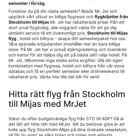
semester i förväg.
Funderar du på din nästa semester? Besök Mr. Jet och
upptäck vårt utbud av billiga flygresor och
flygbiljetter från
Stockholm till Mijas
Mr. Jet har rabatterade priser från ett
stort urval flygbolag, alla noggrant valda för att ge dig
utmärkt service till ett överkomligt pris.
Stockholm till Mijas
flyg
, hotell och bilhyra – skapa ditt semesterpaket hos oss.
Våra speciella erbjudanden innehåller mer än bara billiga
resor. På Mr. Jet har vi också stjärngradering och översikter
och kartor för att hjälpa dig att på bästa sätt välja hotell. På
Mr. Jet, tillkommer inga dolda extra avgifter. Välj din egen
kombination med flygresa, hotell och bilhyra från vår stora
databas och få en perfekt semester eller drömweekend till
rabatterat pris. Vänta inte tills det blir för sent!
Hitta rätt flyg från Stockholm
till Mijas med MrJet
Söker du efter budgetvänliga flyg från STO till AGP? Då är
det lätt att hitta rätt med MrJet. Allt du behöver göra är att
kolla upp flyg Stockholm-Mijas på dina önskade resedatum,
så får du snart se vilka bolag och priser som erbjuds.