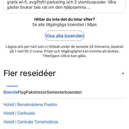
5
gratis wi-fi, avgiftsfri parkering och 2 utomhuspooler. Våra
gäster brukar tala väl om den hjälpsamma ...
Hittar du inte det du letar efter?
Se alla tillgängliga boenden i Mijas
Visa alla boenden
Lägsta pris per natt som vi hittade under de senaste 24 timmarna, baserat
på 1 natt för 2 vuxna. Priser och tillgänglighet kan komma att ändras.
Ytterligare villkor kan gälla.
Fler reseidéer
Boende
Flyg
Paketresor
Semesterboenden
Hotell i Benalmádena Pueblo
Hotell i Carihuela
Hotell i Centrala Torremolinos