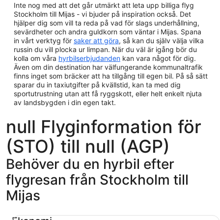
Inte nog med att det går utmärkt att leta upp billiga flyg
Stockholm till Mijas - vi bjuder på inspiration också. Det
hjälper dig som vill ta reda på vad för slags underhållning,
sevärdheter och andra guldkorn som väntar i Mijas. Spana
in vårt verktyg för
saker att göra
, så kan du själv välja vilka
russin du vill plocka ur limpan. När du väl är igång bör du
kolla om våra
hyrbilserbjudanden
kan vara något för dig.
Även om din destination har välfungerande kommunaltrafik
finns inget som bräcker att ha tillgång till egen bil. På så sätt
sparar du in taxiutgifter på kvällstid, kan ta med dig
sportutrustning utan att få ryggskott, eller helt enkelt njuta
av landsbygden i din egen takt.
null Flyginformation för
(STO) till null (AGP)
Behöver du en hyrbil efter
flygresan från Stockholm till
Mijas
Ekonomi Chevrolet Spark