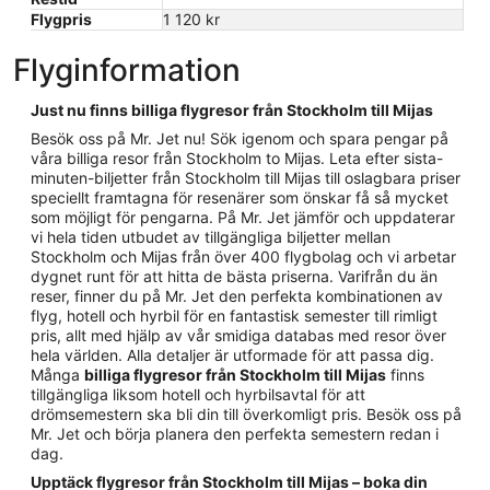
Flygpris
1 120 kr
Flyginformation
Just nu finns billiga flygresor från Stockholm till Mijas
Besök oss på Mr. Jet nu! Sök igenom och spara pengar på
våra billiga resor från Stockholm to Mijas. Leta efter sista-
minuten-biljetter från Stockholm till Mijas till oslagbara priser
speciellt framtagna för resenärer som önskar få så mycket
som möjligt för pengarna. På Mr. Jet jämför och uppdaterar
vi hela tiden utbudet av tillgängliga biljetter mellan
Stockholm och Mijas från över 400 flygbolag och vi arbetar
dygnet runt för att hitta de bästa priserna. Varifrån du än
reser, finner du på Mr. Jet den perfekta kombinationen av
flyg, hotell och hyrbil för en fantastisk semester till rimligt
pris, allt med hjälp av vår smidiga databas med resor över
hela världen. Alla detaljer är utformade för att passa dig.
Många
billiga flygresor från Stockholm till Mijas
finns
tillgängliga liksom hotell och hyrbilsavtal för att
drömsemestern ska bli din till överkomligt pris. Besök oss på
Mr. Jet och börja planera den perfekta semestern redan i
dag.
Upptäck flygresor från Stockholm till Mijas – boka din