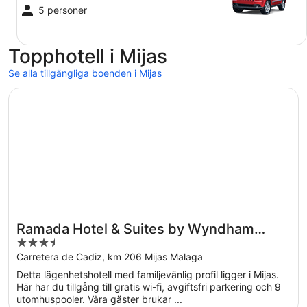
5 personer
Topphotell i Mijas
Se alla tillgängliga boenden i Mijas
Öppnas i ett nytt fönster
Ramada Hotel & Suites by Wyndham Costa del Sol
Ramada Hotel & Suites by Wyndham
3.5
Costa del Sol
out
Carretera de Cadiz, km 206 Mijas Malaga
of
Detta lägenhetshotell med familjevänlig profil ligger i Mijas.
5
Här har du tillgång till gratis wi-fi, avgiftsfri parkering och 9
utomhuspooler. Våra gäster brukar ...