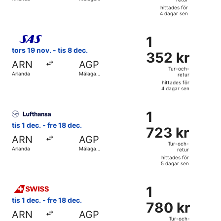
retur,
Airport
hittades för
hittades
4 dagar sen
för
Välj flyg med Scandinavian Airlines, med avresa tors 19 nov
4
1
1
dagar
352 kr
tors 19 nov. - tis 8 dec.
sen
352 kr
Tur-
ARN
AGP
och-
Tur-och-
Arlanda
Málaga
retur
retur,
Airport
hittades för
hittades
4 dagar sen
för
Välj flyg med Lufthansa, med avresa tis 1 dec. från Arlanda 
4
1
1
dagar
723 kr
tis 1 dec. - fre 18 dec.
sen
723 kr
Tur-
ARN
AGP
och-
Tur-och-
Arlanda
Málaga
retur
retur,
Airport
hittades för
hittades
5 dagar sen
för
Välj flyg med Swiss International Air Lines, med avresa tis 
5
1
1
dagar
780 kr
tis 1 dec. - fre 18 dec.
sen
780 kr
Tur-
ARN
AGP
och-
Tur-och-