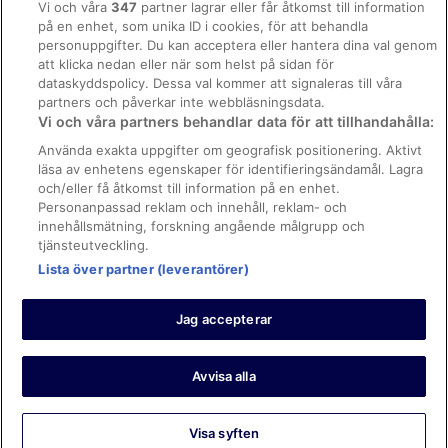
Vi och våra
347
partner lagrar eller får åtkomst till information
på en enhet, som unika ID i cookies, för att behandla
Regler och villkor för Vrbo
personuppgifter. Du kan acceptera eller hantera dina val genom
Tillgänglighetsanpassning
att klicka nedan eller när som helst på sidan för
dataskyddspolicy. Dessa val kommer att signaleras till våra
Juridisk information/Kontakta oss
partners och påverkar inte webbläsningsdata.
Vi och våra partners behandlar data för att tillhandahålla:
Riktlinjer för innehåll och anmäla innehåll
Använda exakta uppgifter om geografisk positionering. Aktivt
läsa av enhetens egenskaper för identifieringsändamål. Lagra
Hjälp
och/eller få åtkomst till information på en enhet.
Kontakta oss
Personanpassad reklam och innehåll, reklam- och
innehållsmätning, forskning angående målgrupp och
Avboka eller ändra din bokning
tjänsteutveckling.
Boka ett flyg med flygbolagskredit
Lista över partner (leverantörer)
Återbetalningsprocess och tidslinjer
Jag accepterar
© 2026 Expedia, Inc., ett företag inom Expedia Group.
https://www.expediagroup.com/ Med ensamrätt. MrJet är ett
varumärke eller registrerat varumärke som tillhör Expedia, Inc.
Avvisa alla
Visa syften