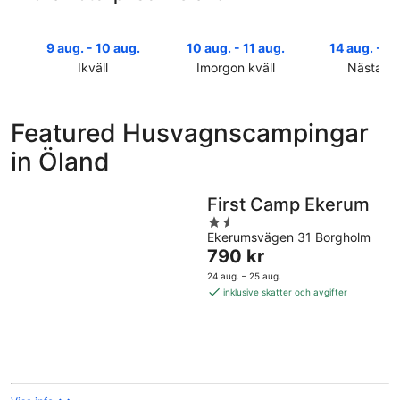
9 aug. - 10 aug.
10 aug. - 11 aug.
14 aug. - 16
Ikväll
Imorgon kväll
Nästa he
Kolla
Kolla
Kolla
priserna
priserna
priserna
i
i
i
Featured Husvagnscampingar
Öland
Öland
Öland
in Öland
för
för
inför
ikväll,
imorgon
nästa
9
natt,
helg,
First Camp Ekerum
aug.
10
14
1.5
-
aug.
aug.
Ekerumsvägen 31 Borgholm
out
10
-
-
Priset
790 kr
of
aug.
11
16
är
5
24 aug. – 25 aug.
aug.
aug.
790 kr
inklusive skatter och avgifter
per
natt