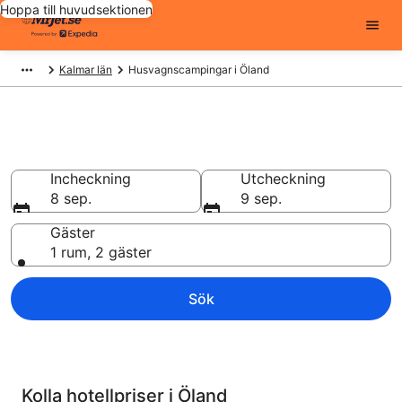
Hoppa till huvudsektionen
Kalmar län
Husvagnscampingar i Öland
Unikt boende
Incheckning
Utcheckning
8 sep.
9 sep.
Gäster
1 rum, 2 gäster
Sök
Kolla hotellpriser i Öland