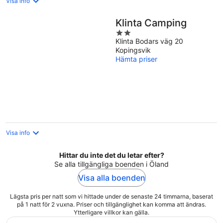
Visa info
Klinta Camping
2
Klinta Bodars väg 20
out
Kopingsvik
of
Hämta priser
5
Visa info
Hittar du inte det du letar efter?
Se alla tillgängliga boenden i Öland
Visa alla boenden
Lägsta pris per natt som vi hittade under de senaste 24 timmarna, baserat
på 1 natt för 2 vuxna. Priser och tillgänglighet kan komma att ändras.
Ytterligare villkor kan gälla.