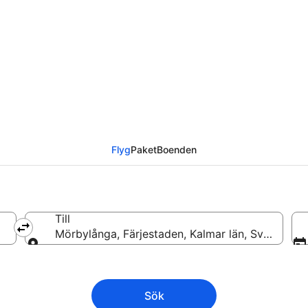
till Mörbylånga från
Flyg
Paket
Boenden
Till
Mörbylånga, Färjestaden, Kalmar län, Sverige
Till
Sök