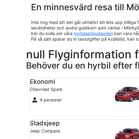
En minnesvärd resa till M
Inte nog med att det går utmärkt att leta upp billiga f
sevärdheter och andra guldkorn som väntar i Mörbyl
bör du kolla om våra
hyrbilserbjudanden
kan vara någ
På så sätt sparar du in taxiutgifter på kvällstid, kan 
null Flyginformation f
Behöver du en hyrbil efter f
Ekonomi Chevrolet Spark
Ekonomi
Chevrolet Spark
4 personer
Stadsjeep Jeep Compass
Stadsjeep
Jeep Compass