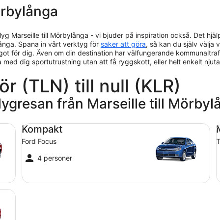
örbylånga
lyg Marseille till Mörbylånga - vi bjuder på inspiration också. Det hjä
ånga. Spana in vårt verktyg för
saker att göra
, så kan du själv välja 
ot för dig. Även om din destination har välfungerande kommunaltrafik f
ta med dig sportutrustning utan att få ryggskott, eller helt enkelt nju
ör (TLN) till null (KLR)
lygresan från Marseille till Mörby
Kompakt Ford Focus
Me
Kompakt
Ford Focus
T
4 personer