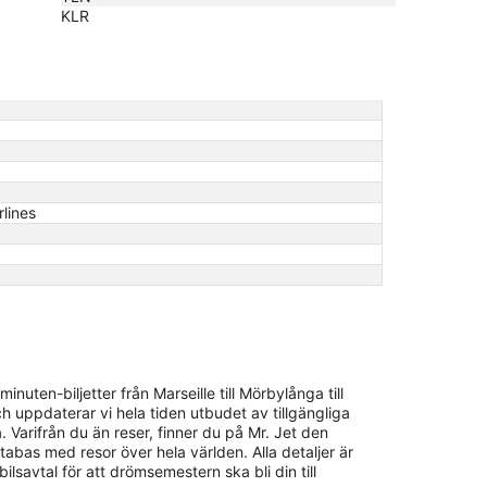
KLR
rlines
uten-biljetter från Marseille till Mörbylånga till
h uppdaterar vi hela tiden utbudet av tillgängliga
. Varifrån du än reser, finner du på Mr. Jet den
atabas med resor över hela världen. Alla detaljer är
bilsavtal för att drömsemestern ska bli din till