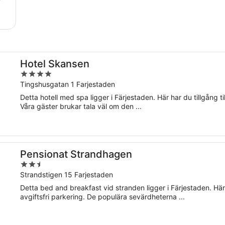
Hotel Skansen
4
out
Tingshusgatan 1 Farjestaden
of
Detta hotell med spa ligger i Färjestaden. Här har du tillgång till
5
Våra gäster brukar tala väl om den ...
Pensionat Strandhagen
2.5
out
Strandstigen 15 Farjestaden
of
Detta bed and breakfast vid stranden ligger i Färjestaden. Här ha
5
avgiftsfri parkering. De populära sevärdheterna ...