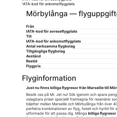
IATA-kod för ankomstflygplats
Mörbylånga — flyguppgift
Från
IATA-kod för avreseflygplats
Till
IATA-kod för ankomstflygplats
Antal verksamma flygbolag
Tillgängliga flygbolag
Avstånd
Restid
Flygpris
Flyginformation
Just nu finns billiga flygresor från Marseille till M
Besök oss på Mr. Jet nu! Sök igenom och spara pengar p
oslagbara priser speciellt framtagna för resenärer so
biljetter mellan Marseille och Mörbylånga från över 40
perfekta kombinationen av flyg, hotell och hyrbil för e
utformade för att passa dig. Många
billiga flygresor