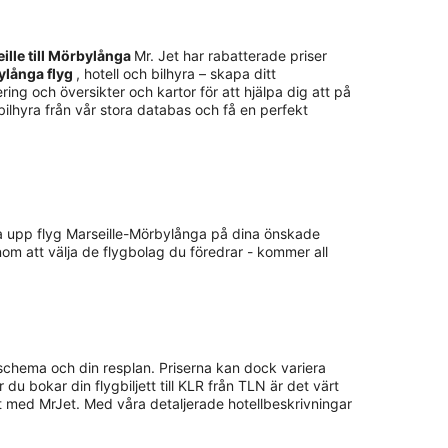
eille till Mörbylånga
Mr. Jet har rabatterade priser
bylånga flyg
, hotell och bilhyra – skapa ditt
ing och översikter och kartor för att hjälpa dig att på
 bilhyra från vår stora databas och få en perfekt
olla upp flyg Marseille-Mörbylånga på dina önskade
nom att välja de flygbolag du föredrar - kommer all
 schema och din resplan. Priserna kan dock variera
 du bokar din flygbiljett till KLR från TLN är det värt
t med MrJet. Med våra detaljerade hotellbeskrivningar