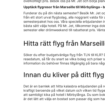
överkomligt pris. Besök oss på Mr. Jet och börja pla
Upptäck flygresor från Marseille till Mörbylånga – 
Funderar du på din nästa semester? Besök Mr. Jet oc
från ett stort urval flygbolag, alla noggrant valda för 
semesterpaket hos oss. Våra speciella erbjudanden inne
bästa sätt välja hotell. På Mr. Jet, tillkommer inga d
semester eller drömweekend till rabatterat pris. Vänta in
Hitta rätt flyg från Marsei
Söker du efter budgetvänliga flyg från TLN till KLR? 
resedatum, så får du snart se vilka bolag och priser 
information du behöver finnas tillgänglig på bara nå
Innan du kliver på ditt fly
Det är en barnlek att hitta kalasbra erbjudanden på 
kraftigt beroende på vilket datum och vilken tid flyget
att samtidigt kika på hotell i Mörbylånga. Du som bo
är det lätt att välja en bostad som passar dig som ha