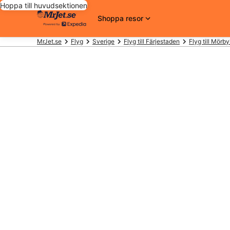
Hoppa till huvudsektionen
Shoppa resor
MrJet.se
Flyg
Sverige
Flyg till Färjestaden
Flyg till Mörb