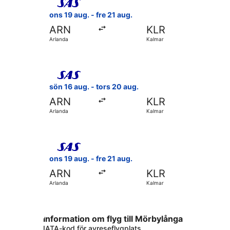
ons 19 aug. - fre 21 aug.
ARN
KLR
Arlanda
Kalmar
Välj flyg med Scandinavian Airlines, med avresa sö
sön 16 aug. - tors 20 aug.
ARN
KLR
Arlanda
Kalmar
Välj flyg med Scandinavian Airlines, med avresa o
ons 19 aug. - fre 21 aug.
ARN
KLR
Arlanda
Kalmar
Information om flyg till Mörbylånga
IATA-kod för avreseflygplats