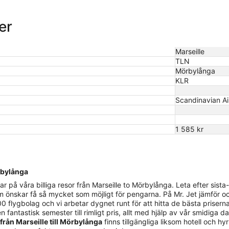
sen
er
Marseille
TLN
Mörbylånga
KLR
Scandinavian Ai
1 585 kr
örbylånga
å våra billiga resor från Marseille to Mörbylånga. Leta efter sista-min
m önskar få så mycket som möjligt för pengarna. På Mr. Jet jämför oc
0 flygbolag och vi arbetar dygnet runt för att hitta de bästa priserna
n fantastisk semester till rimligt pris, allt med hjälp av vår smidiga d
 från Marseille till Mörbylånga
finns tillgängliga liksom hotell och hyr