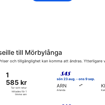
seille till Mörbylånga
riser och tillgänglighet kan komma att ändras. Ytterligare vi
ån 28 sep. från Arlanda till Kalmar, med återresa tis 13 okt.,
Välj flyg med Scandinavian Ai
1
1
585 kr
sön 23 aug. - ons 9 sep.
585 kr
Tur-
ARN
K
och-
Tur-och-retur
Arlanda
Kal
retur,
hittades för 1
timme sen
hittades
för
ns 19 aug. från Arlanda till Kalmar, med återresa fre 21 aug.,
Välj flyg med Scandinavian Ai