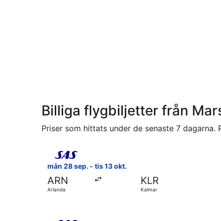
Billiga flygbiljetter från Mar
Priser som hittats under de senaste 7 dagarna. P
Välj flyg med Scandinavian Airlines, med avresa m
mån 28 sep. - tis 13 okt.
ARN
KLR
Arlanda
Kalmar
Välj flyg med Scandinavian Airlines, med avresa o