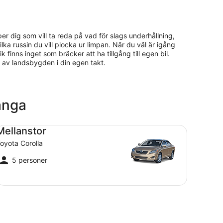
lper dig som vill ta reda på vad för slags underhållning,
vilka russin du vill plocka ur limpan. När du väl är igång
inns inget som bräcker att ha tillgång till egen bil.
ta av landsbygden i din egen takt.
långa
llanstor Toyota Corolla
Mellanstor
oyota Corolla
5 personer