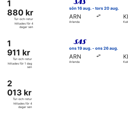
1
1
1
timme
880 kr
sön 16 aug. - tors 20 aug.
880 kr
sen
Tur-
ARN
K
och-
Tur-och-retur
Arlanda
Kal
retur,
hittades för 4
dagar sen
hittades
för
n 16 aug. från Arlanda till Kalmar, med återresa tors 20 aug.
Välj flyg med Scandinavian Ai
4
1
1
dagar
911 kr
ons 19 aug. - ons 26 aug.
911 kr
sen
Tur-
ARN
K
och-
Tur-och-retur
Arlanda
Kal
retur,
hittades för 1 dag
sen
hittades
för
ns 19 aug. från Arlanda till Kalmar, med återresa fre 21 aug.,
1
2
2
dag
013 kr
013 kr
sen
Tur-
och-
Tur-och-retur
retur,
hittades för 4
dagar sen
hittades
för
4
dagar