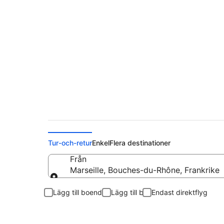
Flyg från Marseille 
Tur-och-retur
Enkel
Flera destinationer
Från
Marseille, Bouches-du-Rhône, Frankrike
Från
Lägg till boende
Lägg till bil
Endast direktflyg