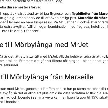
nera den perfekta semestern redan i dag.
boka din semester i förväg.
h upptäck vårt utbud av billiga flygresor och
flygbiljetter från Mars
att ge dig utmärkt service till ett överkomligt pris.
Marseille till Mör
håller mer än bara billiga resor. På Mr. Jet har vi också stjärngrader
olda extra avgifter. Välj din egen kombination med flygresa, hotell och
te tills det blir för sent!
lle till Mörbylånga med MrJet
Då är det lätt att hitta rätt med MrJet. Allt du behöver göra är att k
som erbjuds. Eftersom det går att filtrera sökningen - bland annat ge
gra sekunder.
g till Mörbylånga från Marseille
resor med MrJet, genom att jämföra och se hur priserna matchar ditt
 avgår, så det är alltid ett plus om dina vistelsedatum är flexibla. När
kar flyg och boende i samma veva kan nämligen få upp till 15% rabat
nd i handske.