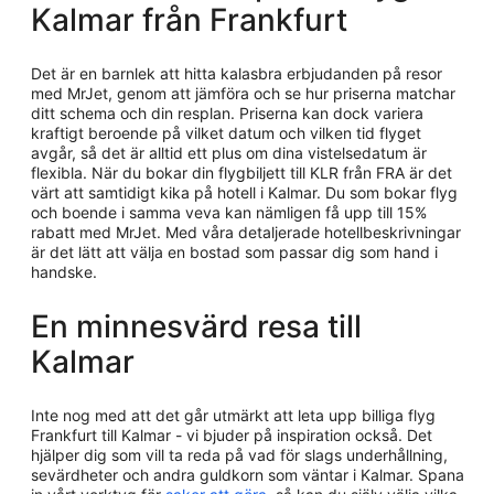
Kalmar från Frankfurt
Det är en barnlek att hitta kalasbra erbjudanden på resor
med MrJet, genom att jämföra och se hur priserna matchar
ditt schema och din resplan. Priserna kan dock variera
kraftigt beroende på vilket datum och vilken tid flyget
avgår, så det är alltid ett plus om dina vistelsedatum är
flexibla. När du bokar din flygbiljett till KLR från FRA är det
värt att samtidigt kika på hotell i Kalmar. Du som bokar flyg
och boende i samma veva kan nämligen få upp till 15%
rabatt med MrJet. Med våra detaljerade hotellbeskrivningar
är det lätt att välja en bostad som passar dig som hand i
handske.
En minnesvärd resa till
Kalmar
Inte nog med att det går utmärkt att leta upp billiga flyg
Frankfurt till Kalmar - vi bjuder på inspiration också. Det
hjälper dig som vill ta reda på vad för slags underhållning,
sevärdheter och andra guldkorn som väntar i Kalmar. Spana