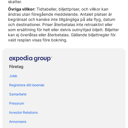
Hotell i Rinkabyholm
skatter.
Övriga villkor:
Tidtabeller, biljettpriser, och villkor kan
Hotell i Rockneby
ändras utan föregående meddelande. Antalet platser är
Hotell i Sandvik
begränsat och kanske inte tillgängliga på alla flyg, datum
och destinationer. Priser återbetalas inte retroaktivt eller
Hotell i Stora Frö
som ersättning för helt eller delvis outnyttjad biljett. Biljetter
kan ej överlåtas eller återbetalas. Gällande biljettregler för
Hotell i Tingby
vald resplan visas före bokning.
Hotell i Trekanten
Hotell i Ugglerum
Hotell i Ullevi
Företag
Hotell i Vassmolösa
Jobb
Fritidshus i Kalmar
Registrera ditt boende
Vandrarhem i Kalmar
Samarbete
Husvagnscampingar i Kalmar
Pressrum
Lägenheter i Kalmar
Pensionat i Kalmar län
Investor Relations
Husvagnscampingar i Kalmar län
Annonsera