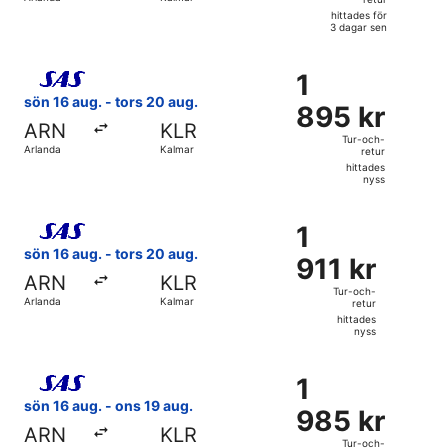
retur,
hittades för
hittades
3 dagar sen
för
Välj flyg med Scandinavian Airlines, med avresa sön 16 aug.
3
1
1
dagar
895 kr
sön 16 aug. - tors 20 aug.
sen
895 kr
Tur-
ARN
KLR
och-
Tur-och-
Arlanda
Kalmar
retur
retur,
hittades
hittades
nyss
nyss
Välj flyg med Scandinavian Airlines, med avresa sön 16 aug.
1
1
911 kr
sön 16 aug. - tors 20 aug.
911 kr
Tur-
ARN
KLR
och-
Tur-och-
Arlanda
Kalmar
retur
retur,
hittades
hittades
nyss
nyss
Välj flyg med Scandinavian Airlines, med avresa sön 16 aug.
1
1
985 kr
sön 16 aug. - ons 19 aug.
985 kr
Tur-
ARN
KLR
och-
Tur-och-