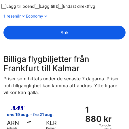
Lägg till boende
Lägg till bil
Endast direktflyg
1 resenär
Economy
Sök
Billiga flygbiljetter från
Frankfurt till Kalmar
Priser som hittats under de senaste 7 dagarna. Priser
och tillgänglighet kan komma att ändras. Ytterligare
villkor kan gälla.
Välj flyg med Scandinavian Airlines, med avresa ons 19 aug.
1
1
880 kr
ons 19 aug. - fre 21 aug.
880 kr
Tur-
ARN
KLR
och-
Tur-och-
Arlanda
Kalmar
retur