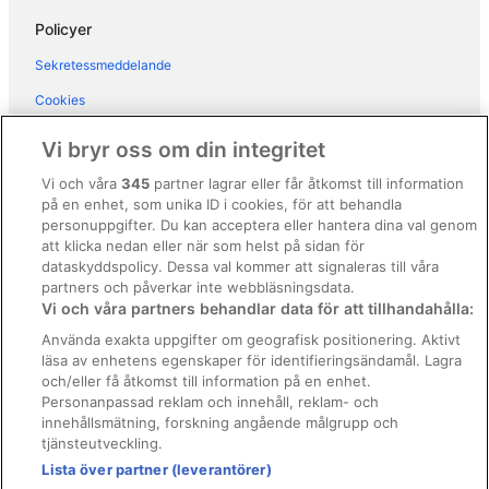
Hotell i närheten av Kalmar slott
Policyer
Stugor i Kalmar
Sekretessmeddelande
B&B i Öland
Cookies
Husvagnscampingar i Öland
Användarvillkor
Lägenheter i Öland
Vi bryr oss om din integritet
Stugor i Öland
Allmänna regler och villkor (ej för Vrbo-bokningar)
Vi och våra
345
partner lagrar eller får åtkomst till information
Gårdar i Stora Frö
på en enhet, som unika ID i cookies, för att behandla
Regler och villkor för Vrbo
personuppgifter. Du kan acceptera eller hantera dina val genom
Husvagnscampingar i Stora Frö
Tillgänglighetsanpassning
att klicka nedan eller när som helst på sidan för
dataskyddspolicy. Dessa val kommer att signaleras till våra
Juridisk information/Kontakta oss
partners och påverkar inte webbläsningsdata.
Vi och våra partners behandlar data för att tillhandahålla:
Riktlinjer för innehåll och anmäla innehåll
Använda exakta uppgifter om geografisk positionering. Aktivt
läsa av enhetens egenskaper för identifieringsändamål. Lagra
Hjälp
och/eller få åtkomst till information på en enhet.
Kontakta oss
Personanpassad reklam och innehåll, reklam- och
innehållsmätning, forskning angående målgrupp och
Avboka eller ändra din bokning
tjänsteutveckling.
Boka ett flyg med flygbolagskredit
Lista över partner (leverantörer)