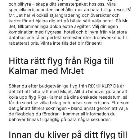
och bilhyra – skapa ditt semesterpaket hos oss. Våra
speciella erbjudanden innehåller mer än bara billiga resor. På
Mr. Jet har vi också stjärngradering och översikter och
kartor för att hjälpa dig att på bästa sätt välja hotell. På Mr.
Jet, tillkommer inga dolda extra avgifter. Välj din egen
kombination med flygresa, hotell och bilhyra från vår stora
databas och få en perfekt semester eller drömweekend till
rabatterat pris. Vänta inte tills det blir för sent!
Hitta rätt flyg från Riga till
Kalmar med MrJet
Söker du efter budgetvänliga flyg från RIX till KLR? Då är
det lätt att hitta rätt med MrJet. Allt du behöver göra är att
kolla upp flyg Riga-Kalmar på dina önskade resedatum, så
får du snart se vilka bolag och priser som erbjuds. Eftersom
det går att filtrera sökningen - bland annat genom att välja
de flygbolag du föredrar - kommer all information du
behöver finnas tillgänglig på bara några sekunder.
Innan du kliver på ditt flyg till