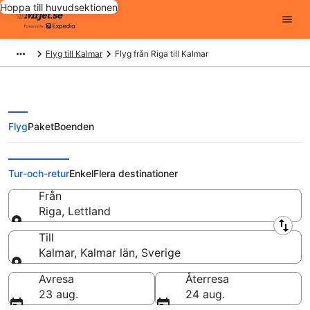
Hoppa till huvudsektionen
Flyg till Kalmar
Flyg från Riga till Kalmar
Flyg
Paket
Boenden
Flyg från Riga till Kalmar från
Tur-och-retur
Enkel
Flera destinationer
Från
Riga, Lettland
Från
Till
Kalmar, Kalmar län, Sverige
Till
Avresa
Återresa
23 aug.
24 aug.