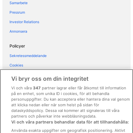
Samarbete
Husvagnscampingar i Kalmar
Pressrum
Lägenheter i Kalmar
Pensionat i Kalmar län
Investor Relations
Husvagnscampingar i Kalmar län
Annonsera
Hotell i närheten av Kalmar slott
Policyer
Stugor i Kalmar
Sekretessmeddelande
Pensionat i Kastlösa
Cookies
B&B i Öland
Användarvillkor
Husvagnscampingar i Öland
Vi bryr oss om din integritet
Lägenheter i Öland
Allmänna regler och villkor (ej för Vrbo-bokningar)
Vi och våra
347
partner lagrar eller får åtkomst till information
Stugor i Öland
på en enhet, som unika ID i cookies, för att behandla
Regler och villkor för Vrbo
personuppgifter. Du kan acceptera eller hantera dina val genom
Gårdar i Stora Frö
Tillgänglighetsanpassning
att klicka nedan eller när som helst på sidan för
dataskyddspolicy. Dessa val kommer att signaleras till våra
Husvagnscampingar i Stora Frö
Juridisk information/Kontakta oss
partners och påverkar inte webbläsningsdata.
Vi och våra partners behandlar data för att tillhandahålla:
Riktlinjer för innehåll och anmäla innehåll
Använda exakta uppgifter om geografisk positionering. Aktivt