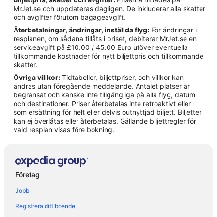
Hotell i Ljungbyholm
MrJet.se och uppdateras dagligen. De inkluderar alla skatter
och avgifter förutom bagageavgift.
Hotell i Mörbylånga
Återbetalningar, ändringar, inställda flyg:
För ändringar i
Hotell i Mörbylånga
resplanen, om sådana tillåts i priset, debiterar MrJet.se en
serviceavgift på £10.00 / 45.00 Euro utöver eventuella
Hotell i Rälla
tillkommande kostnader för nytt biljettpris och tillkommande
Hotell i Rinkabyholm
skatter.
Övriga villkor:
Tidtabeller, biljettpriser, och villkor kan
Hotell i Rockneby
ändras utan föregående meddelande. Antalet platser är
Hotell i Sandvik
begränsat och kanske inte tillgängliga på alla flyg, datum
och destinationer. Priser återbetalas inte retroaktivt eller
Hotell i Stora Frö
som ersättning för helt eller delvis outnyttjad biljett. Biljetter
kan ej överlåtas eller återbetalas. Gällande biljettregler för
Hotell i Tingby
vald resplan visas före bokning.
Hotell i Trekanten
Hotell i Ugglerum
Hotell i Ullevi
Företag
Hotell i Vassmolösa
Jobb
Fritidshus i Kalmar
Registrera ditt boende
Vandrarhem i Kalmar