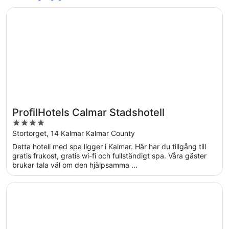
Öppnas i ett nytt fönster
ProfilHotels Calmar Stadshotell
ProfilHotels Calmar Stadshotell
4
out
Stortorget, 14 Kalmar Kalmar County
of
Detta hotell med spa ligger i Kalmar. Här har du tillgång till
5
gratis frukost, gratis wi-fi och fullständigt spa. Våra gäster
brukar tala väl om den hjälpsamma ...
Öppnas i ett nytt fönster
First Hotel Witt