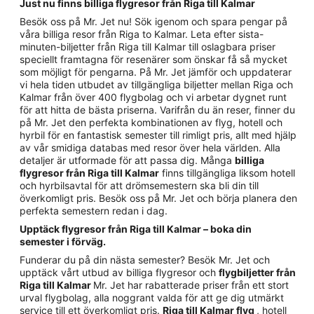
Just nu finns billiga flygresor från Riga till Kalmar
Besök oss på Mr. Jet nu! Sök igenom och spara pengar på
våra billiga resor från Riga to Kalmar. Leta efter sista-
minuten-biljetter från Riga till Kalmar till oslagbara priser
speciellt framtagna för resenärer som önskar få så mycket
som möjligt för pengarna. På Mr. Jet jämför och uppdaterar
vi hela tiden utbudet av tillgängliga biljetter mellan Riga och
Kalmar från över 400 flygbolag och vi arbetar dygnet runt
för att hitta de bästa priserna. Varifrån du än reser, finner du
på Mr. Jet den perfekta kombinationen av flyg, hotell och
hyrbil för en fantastisk semester till rimligt pris, allt med hjälp
av vår smidiga databas med resor över hela världen. Alla
detaljer är utformade för att passa dig. Många
billiga
flygresor från Riga till Kalmar
finns tillgängliga liksom hotell
och hyrbilsavtal för att drömsemestern ska bli din till
överkomligt pris. Besök oss på Mr. Jet och börja planera den
perfekta semestern redan i dag.
Upptäck flygresor från Riga till Kalmar – boka din
semester i förväg.
Funderar du på din nästa semester? Besök Mr. Jet och
upptäck vårt utbud av billiga flygresor och
flygbiljetter från
Riga till Kalmar
Mr. Jet har rabatterade priser från ett stort
urval flygbolag, alla noggrant valda för att ge dig utmärkt
service till ett överkomligt pris.
Riga till Kalmar flyg
, hotell