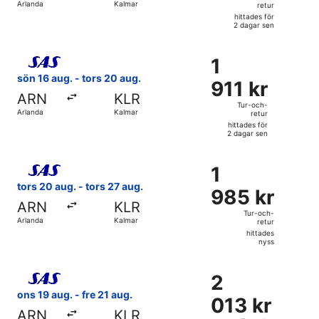
Arlanda
Kalmar
retur
retur,
hittades för
hittades
2 dagar sen
för
Välj flyg med Scandinavian Airlines, med avresa sön 16 aug.
2
1
1
dagar
911 kr
sön 16 aug. - tors 20 aug.
sen
911 kr
Tur-
ARN
KLR
och-
Tur-och-
Arlanda
Kalmar
retur
retur,
hittades för
hittades
2 dagar sen
för
Välj flyg med Scandinavian Airlines, med avresa tors 20 aug
2
1
1
dagar
985 kr
tors 20 aug. - tors 27 aug.
sen
985 kr
Tur-
ARN
KLR
och-
Tur-och-
Arlanda
Kalmar
retur
retur,
hittades
hittades
nyss
nyss
Välj flyg med Scandinavian Airlines, med avresa ons 19 aug.
2
2
013 kr
ons 19 aug. - fre 21 aug.
013 kr
Tur-
ARN
KLR