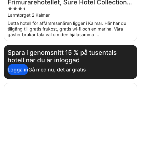
Frimurarehotellet, Sure Hotel Collection
3.5
by Best Western
out
Larmtorget 2 Kalmar
of
Detta hotell för affärsresenären ligger i Kalmar. Här har du
5
tillgång till gratis frukost, gratis wi-fi och en marina. Våra
gäster brukar tala väl om den hjälpsamma ...
Spara i genomsnitt 15 % på tusentals
hotell när du är inloggad
Logga in
Gå med nu, det är gratis
Öppnas i ett nytt fönster
Home Hotel Packhuset