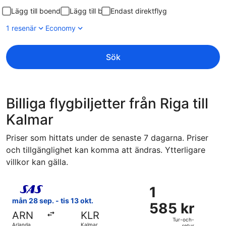
Lägg till boende
Lägg till bil
Endast direktflyg
1 resenär
Economy
Sök
Billiga flygbiljetter från Riga till
Kalmar
Priser som hittats under de senaste 7 dagarna. Priser
och tillgänglighet kan komma att ändras. Ytterligare
villkor kan gälla.
Välj flyg med Scandinavian Airlines, med avresa mån 28 sep.
1
1
585 kr
mån 28 sep. - tis 13 okt.
585 kr
Tur-
ARN
KLR
och-
Tur-och-
Arlanda
Kalmar
retur