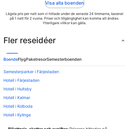
Visa alla boenden
Lägsta pris per natt som vi hittade under de senaste 24 timmarna, baserat
på 1 natt för 2 vuxna. Priser och tillgänglighet kan komma att ändras.
Ytterligare villkor kan gälla.
Fler reseidéer
Boende
Flyg
Paketresor
Semesterboenden
Semesterparker i Färjestaden
Hotell i Färjestaden
Hotell i Hultsby
Hotell i Kalmar
Hotell i Kolboda
Hotell i Kylinge
Hotell i Lindsdal
Biljettpris, skatter och avgifter:
Priserna hittades på