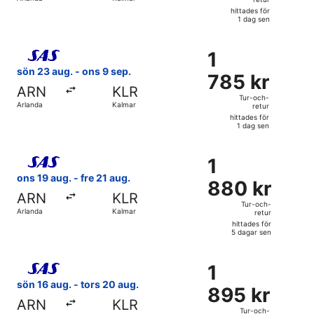
retur,
hittades för
hittades
1 dag sen
för
Välj flyg med Scandinavian Airlines, med avresa sön 23 aug.
1
1
1
dag
785 kr
sön 23 aug. - ons 9 sep.
sen
785 kr
Tur-
ARN
KLR
och-
Tur-och-
Arlanda
Kalmar
retur
retur,
hittades för
hittades
1 dag sen
för
Välj flyg med Scandinavian Airlines, med avresa ons 19 aug.
1
1
1
dag
880 kr
ons 19 aug. - fre 21 aug.
sen
880 kr
Tur-
ARN
KLR
och-
Tur-och-
Arlanda
Kalmar
retur
retur,
hittades för
hittades
5 dagar sen
för
Välj flyg med Scandinavian Airlines, med avresa sön 16 aug.
5
1
1
dagar
895 kr
sön 16 aug. - tors 20 aug.
sen
895 kr
Tur-
ARN
KLR
och-
Tur-och-