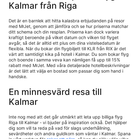
Kalmar från Riga
Det är en barnlek att hitta kalasbra erbjudanden på resor
med MrJet, genom att jämföra och se hur priserna matchar
ditt schema och din resplan. Priserna kan dock variera
kraftigt beroende på vilket datum och vilken tid flyget
avgår, så det är alltid ett plus om dina vistelsedatum är
flexibla. När du bokar din flygbiljett till KLR från RIX är det
värt att samtidigt kika på hotell i Kalmar. Du som bokar flyg
och boende i samma veva kan nämligen få upp till 15%
rabatt med MrJet. Med våra detaljerade hotellbeskrivningar
är det lätt att välja en bostad som passar dig som hand i
handske.
En minnesvärd resa till
Kalmar
Inte nog med att det går utmärkt att leta upp billiga flyg
Riga till Kalmar - vi bjuder på inspiration också. Det hjälper
dig som vill ta reda på vad för slags underhållning,
sevärdheter och andra guldkorn som väntar i Kalmar. Spana