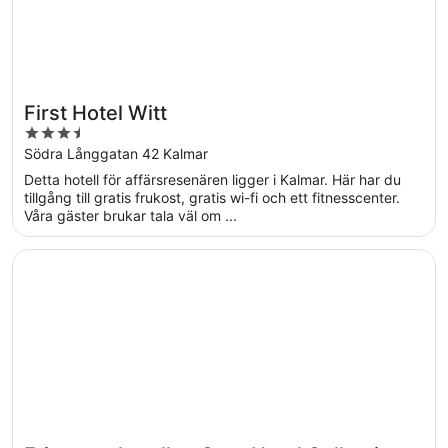
First Hotel Witt
3.5
out
Södra Långgatan 42 Kalmar
of
Detta hotell för affärsresenären ligger i Kalmar. Här har du
5
tillgång till gratis frukost, gratis wi-fi och ett fitnesscenter.
Våra gäster brukar tala väl om ...
Öppnas i ett nytt fönster
Frimurarehotellet, Sure Hotel Collection by Best Western