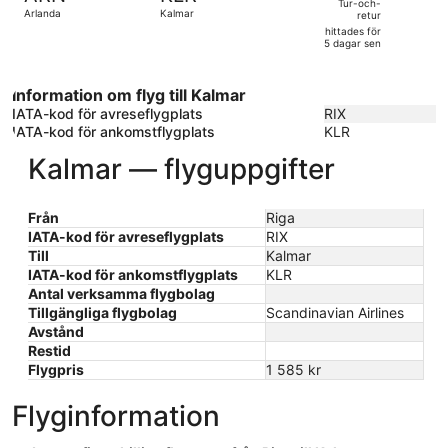
och-
Tur-och-
Arlanda
Kalmar
retur
retur,
hittades för
hittades
5 dagar sen
för
5
Information om flyg till Kalmar
dagar
IATA-kod för avreseflygplats
RIX
sen
IATA-kod för ankomstflygplats
KLR
Kalmar — flyguppgifter
Från
Riga
IATA-kod för avreseflygplats
RIX
Till
Kalmar
IATA-kod för ankomstflygplats
KLR
Antal verksamma flygbolag
Tillgängliga flygbolag
Scandinavian Airlines
Avstånd
Restid
Flygpris
1 585 kr
Flyginformation