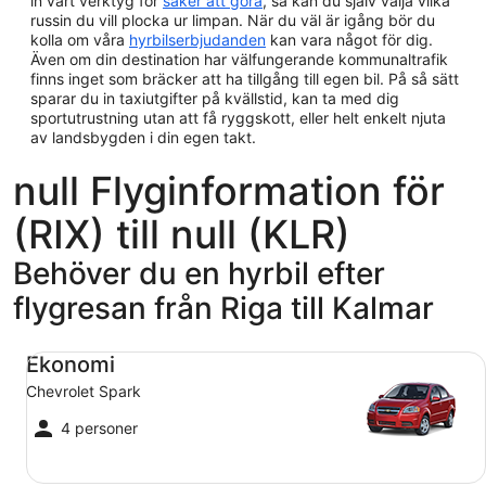
in vårt verktyg för
saker att göra
, så kan du själv välja vilka
russin du vill plocka ur limpan. När du väl är igång bör du
kolla om våra
hyrbilserbjudanden
kan vara något för dig.
Även om din destination har välfungerande kommunaltrafik
finns inget som bräcker att ha tillgång till egen bil. På så sätt
sparar du in taxiutgifter på kvällstid, kan ta med dig
sportutrustning utan att få ryggskott, eller helt enkelt njuta
av landsbygden i din egen takt.
null Flyginformation för
(RIX) till null (KLR)
Behöver du en hyrbil efter
flygresan från Riga till Kalmar
Ekonomi Chevrolet Spark
Ekonomi
Chevrolet Spark
4 personer