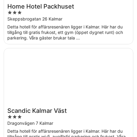
Home Hotel Packhuset
3
out
Skeppsbrogatan 26 Kalmar
of
Detta hotell för affärsresenären ligger i Kalmar. Här har du
5
tillgång till gratis frukost, ett gym (öppet dygnet runt) och
parkering. Våra gäster brukar tala ...
Öppnas i ett nytt fönster
Scandic Kalmar Väst
Scandic Kalmar Väst
3
out
Dragonvägen 7 Kalmar
of
Detta hotell för affärsresenären ligger i Kalmar. Här har du
5
tillgång till gratis wi-fi, avgiftsfri parkering och frukost. Våra