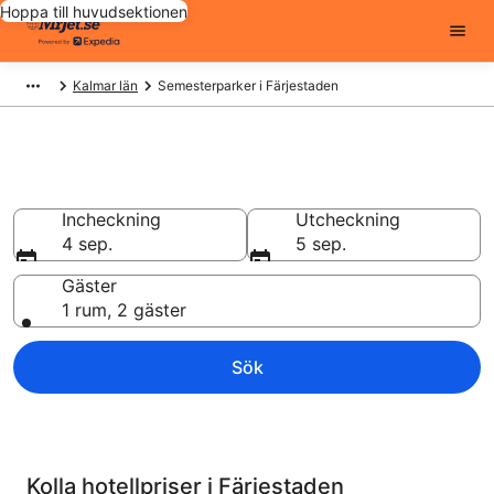
Hoppa till huvudsektionen
Kalmar län
Semesterparker i Färjestaden
Unikt boende
Incheckning
Utcheckning
4 sep.
5 sep.
Gäster
1 rum, 2 gäster
Sök
Kolla hotellpriser i Färjestaden