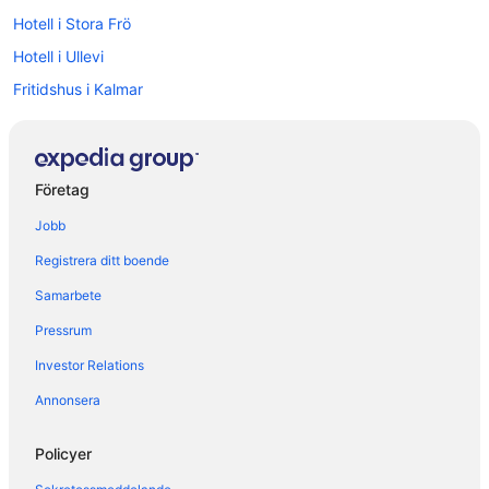
Hotell i Stora Frö
Hotell i Ullevi
Fritidshus i Kalmar
Vandrarhem i Kalmar
Husvagnscampingar i Kalmar
Lägenheter i Kalmar
Företag
Pensionat i Kalmar län
Jobb
Husvagnscampingar i Kalmar län
Registrera ditt boende
Hotell i närheten av Kalmar slott
Samarbete
Stugor i Kalmar
Pressrum
Pensionat i Kastlösa
Investor Relations
B&B i Öland
Annonsera
Husvagnscampingar i Öland
Lägenheter i Öland
Policyer
Stugor i Öland