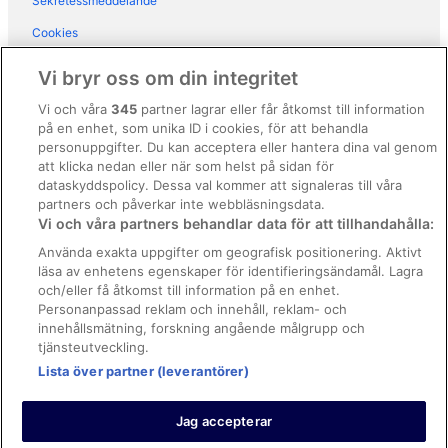
Sekretessmeddelande
Gårdar i Stora Frö
Cookies
Husvagnscampingar i Stora Frö
Användarvillkor
Vi bryr oss om din integritet
Allmänna regler och villkor (ej för Vrbo-bokningar)
Vi och våra
345
partner lagrar eller får åtkomst till information
på en enhet, som unika ID i cookies, för att behandla
Regler och villkor för Vrbo
personuppgifter. Du kan acceptera eller hantera dina val genom
Tillgänglighetsanpassning
att klicka nedan eller när som helst på sidan för
dataskyddspolicy. Dessa val kommer att signaleras till våra
Juridisk information/Kontakta oss
partners och påverkar inte webbläsningsdata.
Vi och våra partners behandlar data för att tillhandahålla:
Riktlinjer för innehåll och anmäla innehåll
Använda exakta uppgifter om geografisk positionering. Aktivt
läsa av enhetens egenskaper för identifieringsändamål. Lagra
Hjälp
och/eller få åtkomst till information på en enhet.
Kontakta oss
Personanpassad reklam och innehåll, reklam- och
innehållsmätning, forskning angående målgrupp och
Avboka eller ändra din bokning
tjänsteutveckling.
Boka ett flyg med flygbolagskredit
Lista över partner (leverantörer)
Återbetalningsprocess och tidslinjer
Jag accepterar
© 2026 Expedia, Inc., ett företag inom Expedia Group.