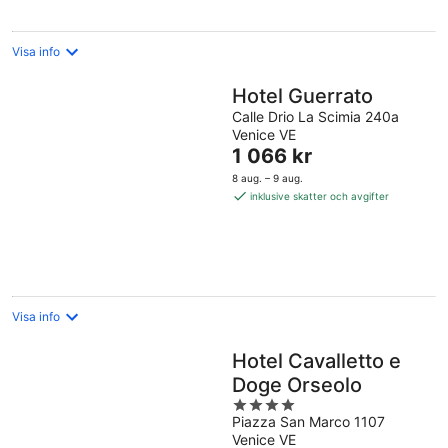
Visa info
Hotel Guerrato
Calle Drio La Scimia 240a
Venice VE
Priset
1 066 kr
är
8 aug. – 9 aug.
1 066 kr
inklusive skatter och avgifter
per
natt
Visa info
Hotel Cavalletto e
Doge Orseolo
4
Piazza San Marco 1107
out
Venice VE
of