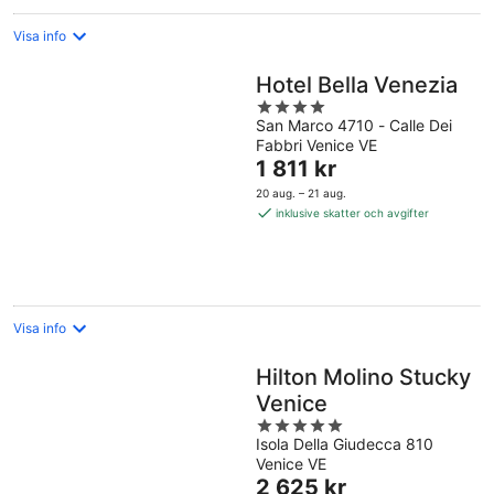
Visa info
Hotel Bella Venezia
4
San Marco 4710 - Calle Dei
out
Fabbri Venice VE
of
Priset
1 811 kr
5
är
20 aug. – 21 aug.
1 811 kr
inklusive skatter och avgifter
per
natt
Visa info
Hilton Molino Stucky
Venice
5
Isola Della Giudecca 810
out
Venice VE
of
Priset
2 625 kr
5