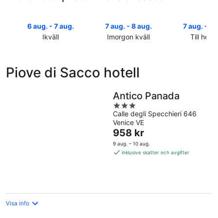
6 aug. - 7 aug.
7 aug. - 8 aug.
7 aug. - 9 
Ikväll
Imorgon kväll
Till helg
Kolla
Kolla
Kolla
priserna
priserna
priserna
i
i
i
Piove di Sacco hotell
Piove
Piove
Piove
di
di
di
Sacco
Sacco
Sacco
Antico Panada
för
för
inför
3
ikväll,
imorgon
helgen,
Calle degli Specchieri 646
out
Venice VE
6
natt,
7
of
Priset
958 kr
aug.
7
aug.
5
är
-
aug.
-
9 aug. – 10 aug.
958 kr
7
-
9
inklusive skatter och avgifter
per
aug.
8
aug.
natt
aug.
Visa info