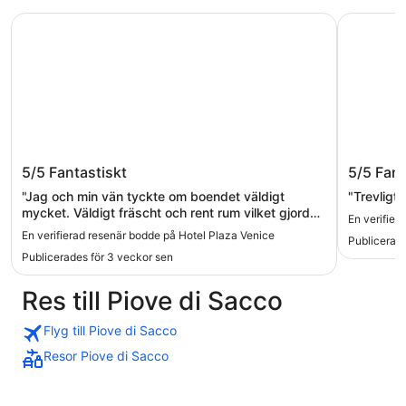
Hotel Plaza Venice
Hotel Mon
Hotel Plaza Venice
Hotel M
5/5
Fantastiskt
5/5
Fant
"Jag och min vän tyckte om boendet väldigt
"Trevligt
mycket. Väldigt fräscht och rent rum vilket gjorde
En verifier
att vi kände oss bekväma. Personalen redan från
En verifierad resenär bodde på Hotel Plaza Venice
Publicerad
start var väldigt hjälpsamma och hjälpte oss med
Publicerades för 3 veckor sen
allt från incheckning, utcheckning och hur vi kunde
ta oss från hotellet till flygplatsen. Mycket trevligt
Res till Piove di Sacco
bemötande vilket var någonting som
uppskattades. Vi personligen åt ingen frukost på
hotellet eftersom vi inte skulle vara där många
Flyg till Piove di Sacco
dagar, men hotellet är väldigt centralt vilket gör att
Resor Piove di Sacco
man har tillgång till andra livsmedelsbutiker såsom
spar etc. Sängen bekväm, rummet fräscht. Det
enda man hade kunnat önska sig var att tvn är lite