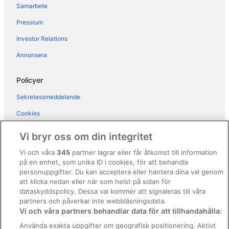
Hotell i Cavarzere
Samarbete
Hotell i Chioggia
Pressrum
Hotell i Dolo
Investor Relations
Hotell i Fiesso d'Artico
Annonsera
Hotell i Galzignano Terme
Hotell i Lughetto di Campagnalupia
Policyer
Hotell i Masera di Padova
Sekretessmeddelande
Hotell i Mestre
Cookies
Hotell i Mira
Användarvillkor
Vi bryr oss om din integritet
Hotell i Mirano
Allmänna regler och villkor (ej för Vrbo-bokningar)
Vi och våra
345
partner lagrar eller får åtkomst till information
Hotell i Montegrotto Terme
på en enhet, som unika ID i cookies, för att behandla
Regler och villkor för Vrbo
Hotell i Padova
personuppgifter. Du kan acceptera eller hantera dina val genom
Tillgänglighetsanpassning
att klicka nedan eller när som helst på sidan för
Hotell i Peraga
dataskyddspolicy. Dessa val kommer att signaleras till våra
Juridisk information/Kontakta oss
Hotell i Rubano
partners och påverkar inte webbläsningsdata.
Vi och våra partners behandlar data för att tillhandahålla:
Riktlinjer för innehåll och anmäla innehåll
Hotell i Sottomarina
Använda exakta uppgifter om geografisk positionering. Aktivt