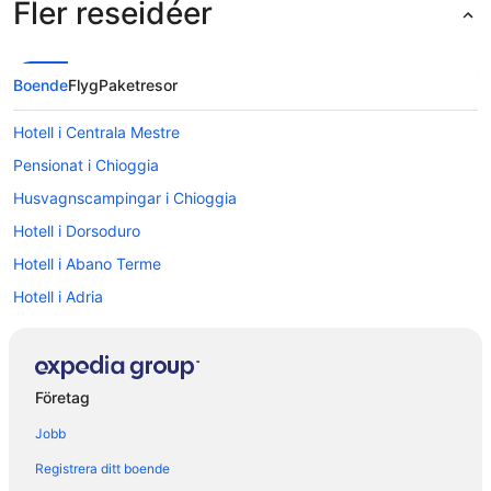
lättare att använda. Det var svårt att till exempel
Fler reseidéer
casta för det gick inte alls. Men överlag 10/10
upplevelse på hotellet och vi hade lätt
rekommenderat det till andra samt stannat där
igen."
Boende
Flyg
Paketresor
Hotell i Centrala Mestre
Pensionat i Chioggia
Husvagnscampingar i Chioggia
Hotell i Dorsoduro
Hotell i Abano Terme
Hotell i Adria
Hotell i Alberoni
Hotell i Albignasego
Hotell i Ca Lino
Företag
Hotell i Campagna Lupia
Jobb
Hotell i Cavanella d'Adige
Registrera ditt boende