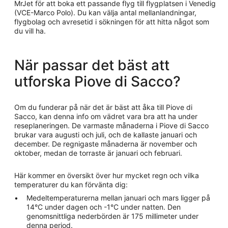
MrJet för att boka ett passande flyg till flygplatsen i Venedig
(VCE-Marco Polo). Du kan välja antal mellanlandningar,
flygbolag och avresetid i sökningen för att hitta något som
du vill ha.
När passar det bäst att
utforska Piove di Sacco?
Om du funderar på när det är bäst att åka till Piove di
Sacco, kan denna info om vädret vara bra att ha under
reseplaneringen. De varmaste månaderna i Piove di Sacco
brukar vara augusti och juli, och de kallaste januari och
december. De regnigaste månaderna är november och
oktober, medan de torraste är januari och februari.
Här kommer en översikt över hur mycket regn och vilka
temperaturer du kan förvänta dig:
Medeltemperaturerna mellan januari och mars ligger på
14°C under dagen och -1°C under natten. Den
genomsnittliga nederbörden är 175 millimeter under
denna period.