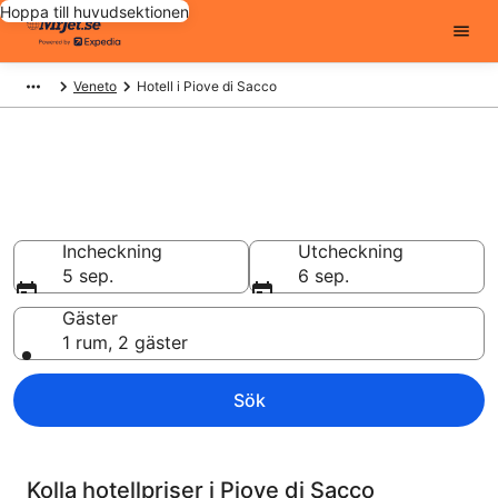
Hoppa till huvudsektionen
Veneto
Hotell i Piove di Sacco
Billiga hotell i Piove di Sacco -
6611 att välja från
Hotell från 646 kr
Incheckning
Utcheckning
5 sep.
6 sep.
Gäster
1 rum, 2 gäster
Sök
Kolla hotellpriser i Piove di Sacco