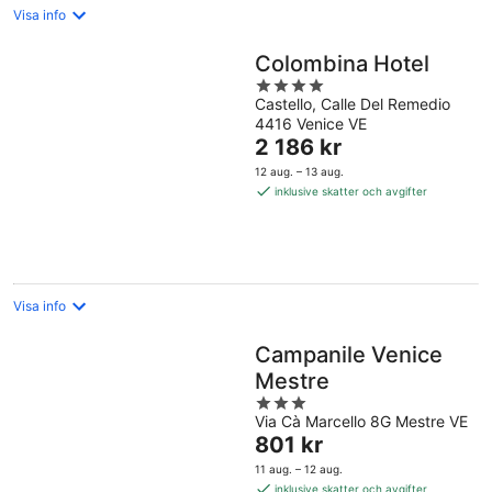
Visa info
Colombina Hotel
4
Castello, Calle Del Remedio
out
4416 Venice VE
of
Priset
2 186 kr
5
är
12 aug. – 13 aug.
2 186 kr
inklusive skatter och avgifter
per
natt
Visa info
Campanile Venice
Mestre
3
Via Cà Marcello 8G Mestre VE
out
Priset
801 kr
of
är
5
11 aug. – 12 aug.
801 kr
inklusive skatter och avgifter