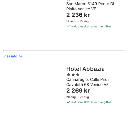
San Marco 5149 Ponte Di
out
Rialto Venice VE
of
Priset
2 236 kr
5
är
12 aug. – 13 aug.
2 236 kr
inklusive skatter och avgifter
per
natt
Visa info
Hotel Abbazia
3
Cannaregio, Calle Priuli
out
Cavaletti 68 Venice VE
of
Priset
2 269 kr
5
är
20 aug. – 21 aug.
2 269 kr
inklusive skatter och avgifter
per
natt