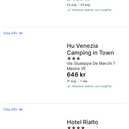
är
23 aug. – 24 aug.
2 625 kr
inklusive skatter och avgifter
per
natt
Visa info
Hu Venezia
Camping in Town
3
Via Giuseppe De Marchi 7
out
Mestre VE
of
Priset
646 kr
5
är
31 aug. – 1 sep.
646 kr
inklusive skatter och avgifter
per
natt
Visa info
Hotel Rialto
4