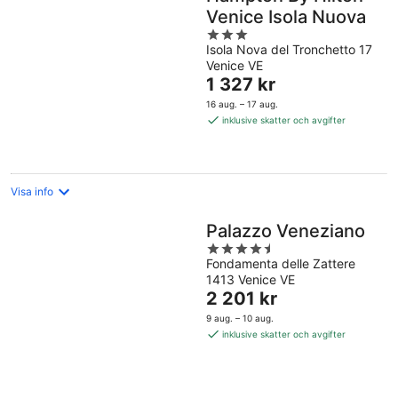
Venice Isola Nuova
3
Isola Nova del Tronchetto 17
out
Venice VE
of
Priset
1 327 kr
5
är
16 aug. – 17 aug.
1 327 kr
inklusive skatter och avgifter
per
natt
Visa info
Palazzo Veneziano
4.5
Fondamenta delle Zattere
out
1413 Venice VE
of
Priset
2 201 kr
5
är
9 aug. – 10 aug.
2 201 kr
inklusive skatter och avgifter
per
natt