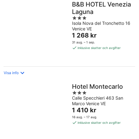
B&B HOTEL Venezia
Laguna
3
Isola Nova del Tronchetto 16
out
Venice VE
of
Priset
1 268 kr
5
är
31 aug. – 1 sep.
1 268 kr
inklusive skatter och avgifter
per
natt
Visa info
Hotel Montecarlo
3
Calle Specchieri 463 San
out
Marco Venice VE
of
Priset
1 410 kr
5
är
16 aug. – 17 aug.
1 410 kr
inklusive skatter och avgifter
per
natt