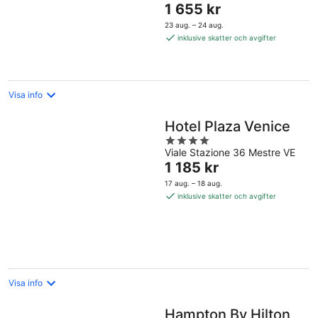
Priset
1 655 kr
5
är
23 aug. – 24 aug.
1 655 kr
inklusive skatter och avgifter
per
natt
Visa info
Hotel Plaza Venice
4
Viale Stazione 36 Mestre VE
out
Priset
1 185 kr
of
är
5
17 aug. – 18 aug.
1 185 kr
inklusive skatter och avgifter
per
natt
Visa info
Hampton By Hilton