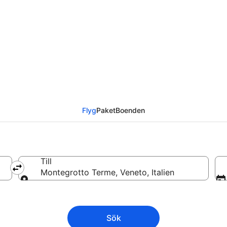
 Montegrotto Terme från
Flyg
Paket
Boenden
Till
Montegrotto Terme, Veneto, Italien
Till
Sök