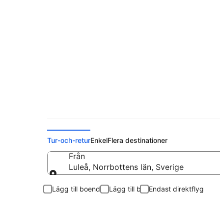
Flyg från Luleå till
Tur-och-retur
Enkel
Flera destinationer
Från
Luleå, Norrbottens län, Sverige
Från
Lägg till boende
Lägg till bil
Endast direktflyg