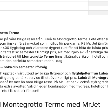
egrotto Terme
på våra billiga resor från Luleå to Montegrotto Terme. Leta efter sis
er som önskar få så mycket som möjligt för pengarna. På Mr. Jet jämför
 400 flygbolag och vi arbetar dygnet runt för att hitta de bästa pris
n fantastisk semester till rimligt pris, allt med hjälp av vår smidiga d
r från Luleå till Montegrotto Terme
finns tillgängliga liksom hotell och
nera den perfekta semestern redan i dag.
 – boka din semester i förväg.
h upptäck vårt utbud av billiga flygresor och
flygbiljetter från Lul
att ge dig utmärkt service till ett överkomligt pris.
Luleå till Montegr
håller mer än bara billiga resor. På Mr. Jet har vi också stjärngrader
olda extra avgifter. Välj din egen kombination med flygresa, hotell och
te tills det blir för sent!
 till Montegrotto Terme med MrJet