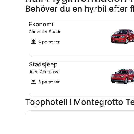
Behöver du en hyrbil efter 
Ekonomi Chevrolet Spark
Ekonomi
Chevrolet Spark
4 personer
Stadsjeep Jeep Compass
Stadsjeep
Jeep Compass
5 personer
Topphotell i Montegrotto T
Öppnas i ett nytt fönster
Terme delle Nazioni