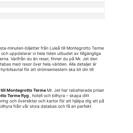
ta-minuten-biljetter från Luleå till Montegrotto Terme
 och uppdaterar vi hela tiden utbudet av tillgängliga
erna. Varifrån du än reser, finner du på Mr. Jet den
atabas med resor över hela världen. Alla detaljer är
 hyrbilsavtal för att drömsemestern ska bli din till
eå till Montegrotto Terme
Mr. Jet har rabatterade priser
otto Terme flyg
, hotell och bilhyra – skapa ditt
ing och översikter och kartor för att hjälpa dig att på
 bilhyra från vår stora databas och få en perfekt