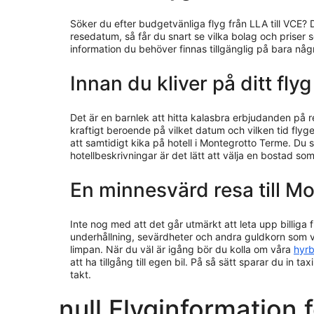
Söker du efter budgetvänliga flyg från LLA till VCE? 
resedatum, så får du snart se vilka bolag och priser 
information du behöver finnas tillgänglig på bara nå
Innan du kliver på ditt fly
Det är en barnlek att hitta kalasbra erbjudanden på 
kraftigt beroende på vilket datum och vilken tid flyget
att samtidigt kika på hotell i Montegrotto Terme. D
hotellbeskrivningar är det lätt att välja en bostad s
En minnesvärd resa till M
Inte nog med att det går utmärkt att leta upp billiga f
underhållning, sevärdheter och andra guldkorn som v
limpan. När du väl är igång bör du kolla om våra
hyrb
att ha tillgång till egen bil. På så sätt sparar du in t
takt.
null Flyginformation f