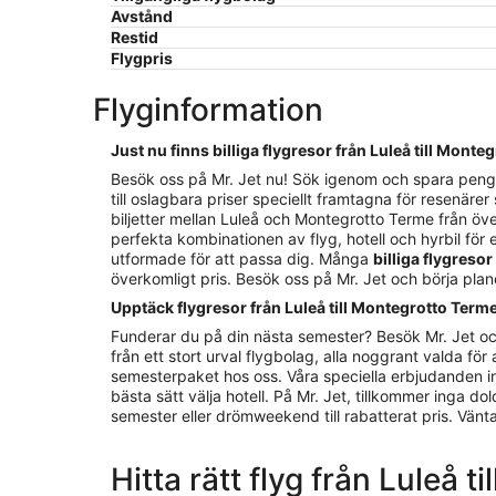
Avstånd
Restid
Flygpris
Flyginformation
Just nu finns billiga flygresor från Luleå till Mont
Besök oss på Mr. Jet nu! Sök igenom och spara pengar 
till oslagbara priser speciellt framtagna för resenär
biljetter mellan Luleå och Montegrotto Terme från över
perfekta kombinationen av flyg, hotell och hyrbil för e
utformade för att passa dig. Många
billiga flygreso
överkomligt pris. Besök oss på Mr. Jet och börja pla
Upptäck flygresor från Luleå till Montegrotto Terme
Funderar du på din nästa semester? Besök Mr. Jet oc
från ett stort urval flygbolag, alla noggrant valda för 
semesterpaket hos oss. Våra speciella erbjudanden inne
bästa sätt välja hotell. På Mr. Jet, tillkommer inga d
semester eller drömweekend till rabatterat pris. Vänta in
Hitta rätt flyg från Luleå