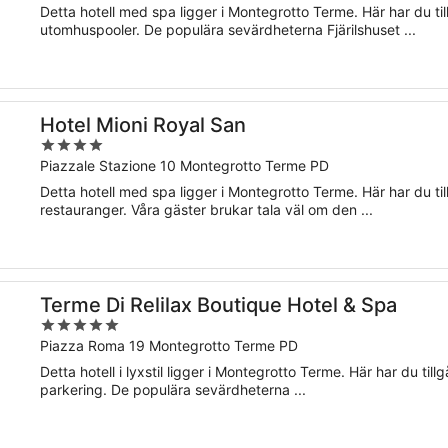
of
Detta hotell med spa ligger i Montegrotto Terme. Här har du tillg
5
utomhuspooler. De populära sevärdheterna Fjärilshuset ...
Hotel Mioni Royal San
4
out
Piazzale Stazione 10 Montegrotto Terme PD
of
Detta hotell med spa ligger i Montegrotto Terme. Här har du tillg
5
restauranger. Våra gäster brukar tala väl om den ...
Terme Di Relilax Boutique Hotel & Spa
5
out
Piazza Roma 19 Montegrotto Terme PD
of
Detta hotell i lyxstil ligger i Montegrotto Terme. Här har du tillgå
5
parkering. De populära sevärdheterna ...