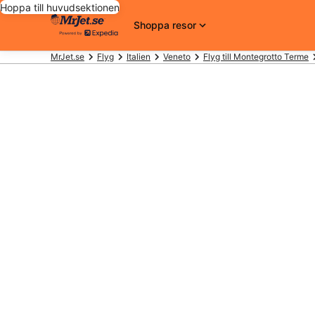
Hoppa till huvudsektionen
Shoppa resor
MrJet.se
Flyg
Italien
Veneto
Flyg till Montegrotto Terme