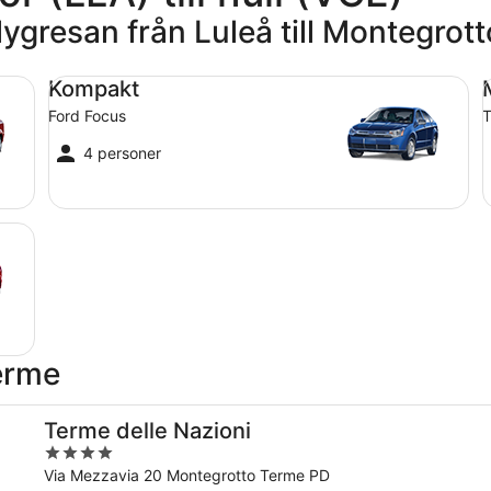
flygresan från Luleå till Montegrot
Kompakt Ford Focus
Me
Kompakt
Ford Focus
T
4 personer
erme
Terme delle Nazioni
4
out
Via Mezzavia 20 Montegrotto Terme PD