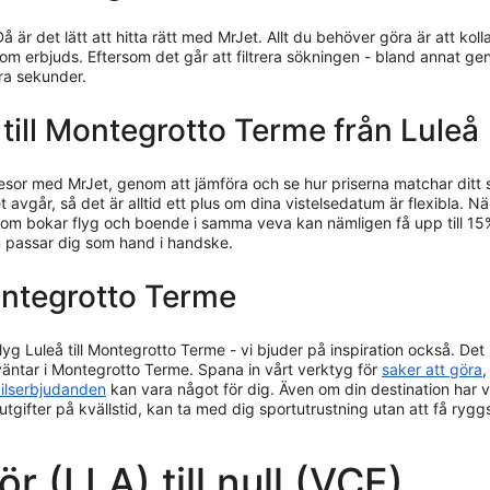
Då är det lätt att hitta rätt med MrJet. Allt du behöver göra är att 
som erbjuds. Eftersom det går att filtrera sökningen - bland annat ge
gra sekunder.
g till Montegrotto Terme från Luleå
resor med MrJet, genom att jämföra och se hur priserna matchar ditt
 avgår, så det är alltid ett plus om dina vistelsedatum är flexibla. När
u som bokar flyg och boende i samma veva kan nämligen få upp till 1
om passar dig som hand i handske.
ontegrotto Terme
lyg Luleå till Montegrotto Terme - vi bjuder på inspiration också. Det 
äntar i Montegrotto Terme. Spana in vårt verktyg för
saker att göra
,
ilserbjudanden
kan vara något för dig. Även om din destination har 
axiutgifter på kvällstid, kan ta med dig sportutrustning utan att få ryg
ör (LLA) till null (VCE)