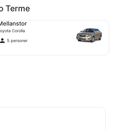
to Terme
llanstor Toyota Corolla
Mellanstor
oyota Corolla
5 personer