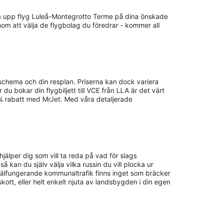
kolla upp flyg Luleå-Montegrotto Terme på dina önskade
nom att välja de flygbolag du föredrar - kommer all
 schema och din resplan. Priserna kan dock variera
 du bokar din flygbiljett till VCE från LLA är det värt
5% rabatt med MrJet. Med våra detaljerade
hjälper dig som vill ta reda på vad för slags
 så kan du själv välja vilka russin du vill plocka ur
välfungerande kommunaltrafik finns inget som bräcker
gskott, eller helt enkelt njuta av landsbygden i din egen