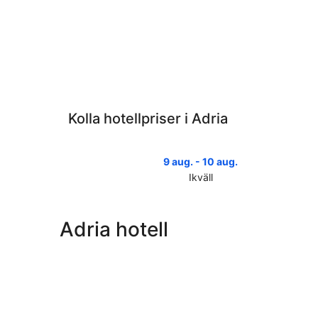
Kolla hotellpriser i Adria
9 aug. - 10 aug.
Ikväll
Kolla
priserna
i
Adria hotell
Adria
för
ikväll,
9
aug.
-