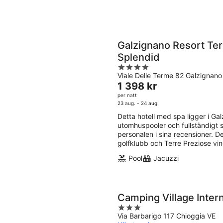
Galzignano Resort Ter
Splendid
4
Viale Delle Terme 82 Galzignan
out
Priset
1 398 kr
of
är
per natt
5
1 398 kr
23 aug. - 24 aug.
per
Detta hotell med spa ligger i Galz
natt
utomhuspooler och fullständigt 
personalen i sina recensioner. 
golfklubb och Terre Preziose vin
Pool
Jacuzzi
Camping Village Inter
3
Via Barbarigo 117 Chioggia VE
out