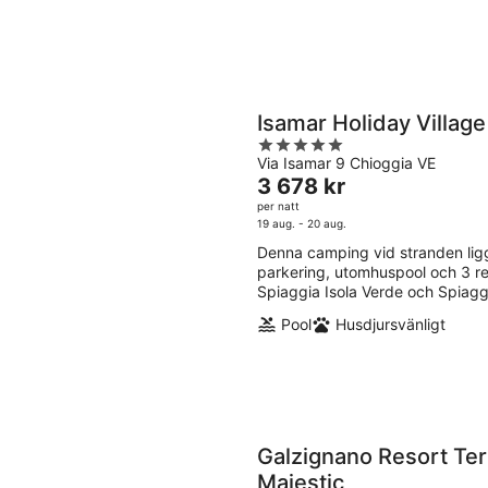
Isamar Holiday Village
5
Via Isamar 9 Chioggia VE
out
Priset
3 678 kr
of
är
per natt
5
3 678 kr
19 aug. - 20 aug.
per
Denna camping vid stranden ligger
natt
parkering, utomhuspool och 3 re
Spiaggia Isola Verde och Spiaggi
Pool
Husdjursvänligt
Galzignano Resort Ter
Majestic