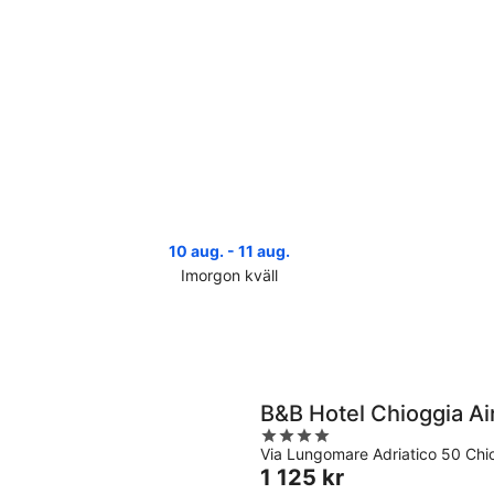
10 aug. - 11 aug.
Imorgon kväll
Kolla
Koll
priserna
pri
i
i
Adria
Adr
för
infö
imorgon
näs
B&B Hotel Chioggia Ai
natt,
helg
4
10
14
Via Lungomare Adriatico 50 Chi
out
aug.
aug
Priset
1 125 kr
of