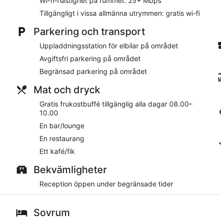
Wi-fi-hastighet på rummet: 25+ Mbps
Här erbjuds gäster gratis wi-fi. Städning är tillgänglig en gång 
Tillgängligt i vissa allmänna utrymmen: gratis wi-fi
På boendet
Parkering och transport
Gäster på Naya Retreat & Hotell har tillgång till gratis wi-fi 
Uppladdningsstation för elbilar på området
du kör har du tillgång till avgiftsfri parkering. Personalen svar
Avgiftsfri parkering på området
receptionstjänster under begränsade tider.
Begränsad parkering på området
Det finns restaurang på plats, men även kafé. Du kan njuta av 
dagligen. Gratis wi-fi finns i allmänna utrymmen.
Mat och dryck
Möteslokaler på detta hotell är 30 kvadratmeter och här finns 
Gratis frukostbuffé tillgänglig alla dagar 08.00–
Detta hotell i Mörbylånga tillåter inte rökning.
10.00
Gäster kan äta gratis frukostbuffé dagligen från 08.00 till 10.0
En bar/lounge
En restaurang
Naya Retreat & Hotell har en restaurang.
Ett kafé/fik
Bekvämligheter
Reception öppen under begränsade tider
Sovrum