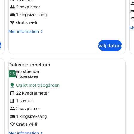
dubbelrum
D
2 sovplatser
-
-
utsikt
1 kingsize-säng
u
mot
m
Gratis wi-fi
Me
Me
innergården
t
Mer
Mer information
in
information
o
om
Vil
m
Välj datum
Comfort
De
dubbelrum
-
-
ut
, ett nattduksbord, ett element och utsikt över omgivningen.
Öppna
En person sitter på en säng med e
2
utsikt
Deluxe dubbelrum
mo
alla
mot
tr
Enastående
innergården
foton
9,6
9,6 av 10
(8 recensioner)
8 recensioner
för
Utsikt mot trädgården
Deluxe
22 kvadratmeter
dubbelrum
1 sovrum
2 sovplatser
1 kingsize-säng
Gratis wi-fi
Mer
Mer information