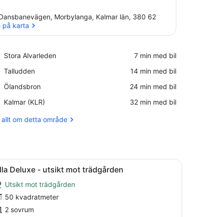
Dansbanevägen, Morbylanga, Kalmar län, 380 62
 på karta
Se på karta
Place,
Stora Alvarleden
‪7 min med bil‬
Stora
Place,
Talludden
‪14 min med bil‬
Alvarleden
Talludden
Place,
Ölandsbron
‪24 min med bil‬
Ölandsbron
Airport,
Kalmar (KLR)
‪32 min med bil‬
Kalmar
(KLR)
 allt om detta område
nsam entré i mitten, där varje byggnad har en balkong och en liten t
ppna
Ett modernt kök med vita skåp, en bänkski
6
lla Deluxe - utsikt mot trädgården
la
Utsikt mot trädgården
oton
ör
50 kvadratmeter
lla
2 sovrum