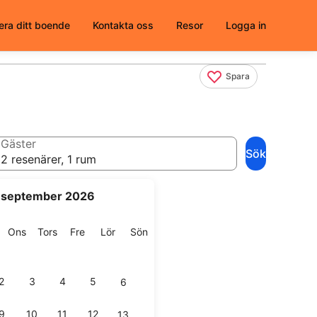
era ditt boende
Kontakta oss
Resor
Logga in
Spara
Gäster
Sök
2 resenärer, 1 rum
september 2026
g
isdag
Onsdag
Torsdag
Fredag
Lördag
Söndag
Ons
Tors
Fre
Lör
Sön
2
3
4
5
6
9
10
11
12
13