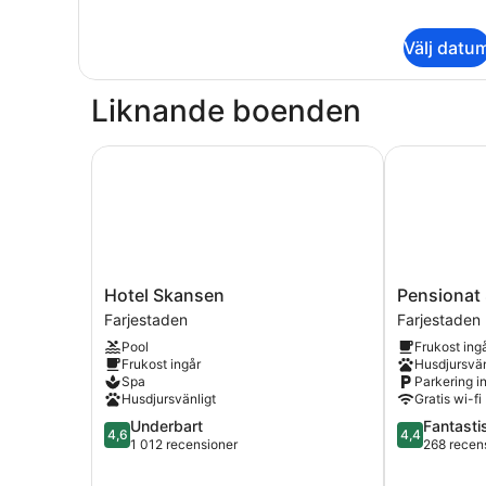
om
Sleep
Experience
Välj datu
Room
Liknande boenden
Hotel Skansen
Pensionat S
Hotel
Pensionat
Hotel Skansen
Pensionat
Skansen
Strandhage
Farjestaden
Farjestaden
Farjestaden
Farjestaden
Pool
Frukost ing
Frukost ingår
Husdjursvän
Spa
Parkering i
Husdjursvänligt
Gratis wi-fi
4.6
4.4
Underbart
Fantasti
4,6
4,4
av
av
1 012 recensioner
268 recen
5,
5,
Underbart,
Fantastiskt,