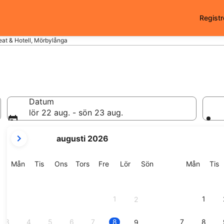
Registr
at & Hotell, Mörbylånga
l
Datum
lör 22 aug. - sön 23 aug.
dina
augusti 2026
nuvarande
månader
är
Måndag
Tisdag
Onsdag
Torsdag
Fredag
Lördag
Söndag
Månda
T
Mån
Tis
Ons
Tors
Fre
Lör
Sön
Mån
Tis
August
2026
och
1
1
2
September
2026.
3
4
5
6
7
8
7
8
9