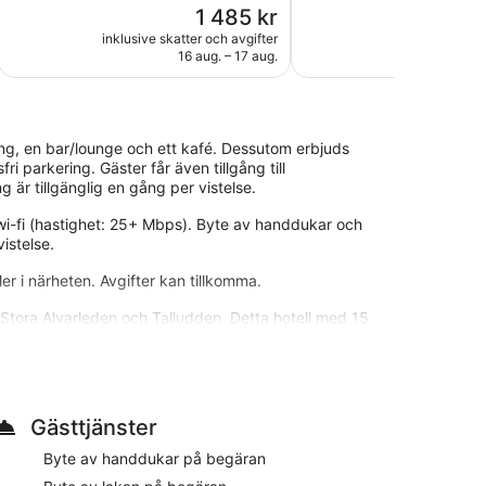
Priset
1 485 kr
1 029 recensioner
bra,
är
1 000 recensioner
inklusive skatter och avgifter
inklusive skatt
1 485 kr
16 aug. – 17 aug.
ang, en bar/lounge och ett kafé. Dessutom erbjuds
ri parkering. Gäster får även tillgång till
är tillgänglig en gång per vistelse.
is wi-fi (hastighet: 25+ Mbps). Byte av handdukar och
istelse.
ler i närheten. Avgifter kan tillkomma.
n Stora Alvarleden och Talludden. Detta hotell med 15
sfri parkering.
igen mellan 08.00 och 10.00. Du kan äta gott på
Gästtjänster
 deras kafé.
Byte av handdukar på begäran