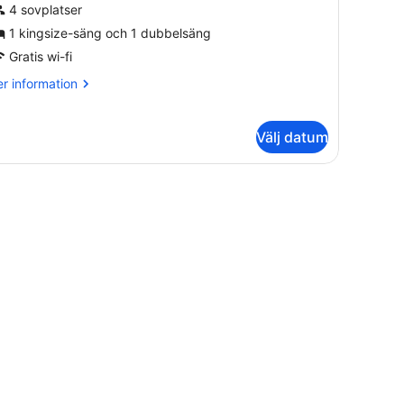
eluxe
4 sovplatser
1 kingsize-säng och 1 dubbelsäng
tsikt
Gratis wi-fi
ot
r
r information
rädgården
formation
m
la
Välj datum
luxe
sikt
n bok och en kopp, i ett rum med randiga tapeter och en hatt som hän
t
ädgården