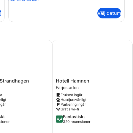
information
om
m
Välj datum
Deluxe
dubbelrum
trandhagen
Hotell Hamnen
Hotell
 Strandhagen
Hotell Hamnen
n
Hamnen
Färjestaden
Färjestaden
år
Frukost ingår
ligt
Husdjursvänligt
ngår
Parkering ingår
Gratis wi-fi
4.4
skt
Fantastiskt
4,4
av
sioner
320 recensioner
5,
Fantastiskt,