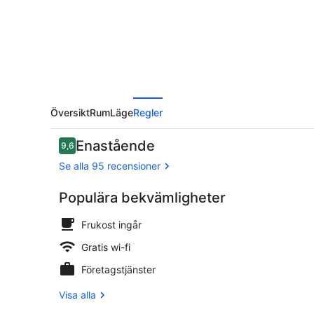
Översikt
Rum
Läge
Regler
Recensioner
Enastående
9,6
9,6 av 10,
Se alla 95 recensioner
Populära bekvämligheter
Innergård
Frukost ingår
Gratis wi-fi
Företagstjänster
Visa alla