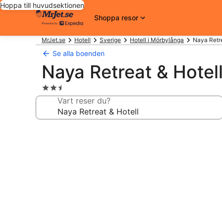
Hoppa till huvudsektionen
Shoppa resor
MrJet.se
Hotell
Sverige
Hotell i Mörbylånga
Naya Retre
Se alla boenden
Naya Retreat & Hotel
2.5-
stjärnigt
Vart reser du?
boende
Fotogalleri
för
Naya
Retreat
&
Hotell