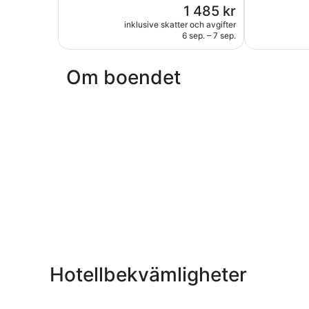
Priset
1 485 kr
1 012 recensioner
268 recensi
är
inklusive skatter och avgifter
1 485 kr
6 sep. – 7 sep.
Om boendet
Hotellbekvämligheter