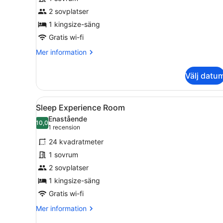
dubbelrum
2 sovplatser
1 kingsize-säng
Gratis wi-fi
Mer
Mer information
information
om
Välj datu
Deluxe
dubbelrum
Öppna
Ett sovrum med en stor säng
3
Sleep Experience Room
alla
Enastående
foton
10,0
10,0 av 10
(1 recension)
1 recension
för
24 kvadratmeter
Sleep
1 sovrum
Experience
2 sovplatser
Room
1 kingsize-säng
Gratis wi-fi
Mer
Mer information
information