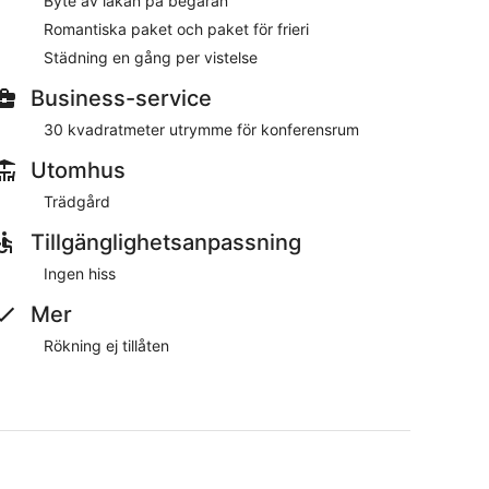
Byte av lakan på begäran
per vistelse.
Romantiska paket och paket för frieri
Städning en gång per vistelse
i allmänna utrymmen, konferensrum och en trädgård. Om
Business-service
ar gärna på frågor under din vistelse, och erbjuder
30 kvadratmeter utrymme för konferensrum
Utomhus
en drink på baren/loungen. Gratis frukost serveras
Trädgård
konferensrum. Det är gratis att parkera.
Tillgänglighetsanpassning
Ingen hiss
0.
Mer
Rökning ej tillåten