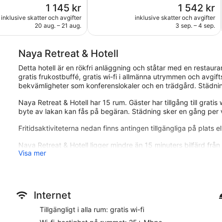
Priset
Priset
1 145 kr
1 542 kr
oner
320 recensioner
är
är
inklusive skatter och avgifter
inklusive skatter och avgifter
1 145 kr
1 542 kr
20 aug. – 21 aug.
3 sep. – 4 sep.
Naya Retreat & Hotell
Detta hotell är en rökfri anläggning och ståtar med en restaur
gratis frukostbuffé, gratis wi-fi i allmänna utrymmen och avgiftsf
bekvämligheter som konferenslokaler och en trädgård. Städning 
Naya Retreat & Hotell har 15 rum. Gäster har tillgång till grat
byte av lakan kan fås på begäran. Städning sker en gång per v
Fritidsaktiviteterna nedan finns antingen tillgängliga på plats el
Naya Retreat & Hotell ligger mindre än 15 minuters bilfärd frå
Visa mer
rum ståtar med gratis frukost, gratis wi-fi på rummet och avgift
Restaurangalternativ
Gratis frukostbuffé ingår under din vistelse och serveras dagl
Internet
restaurangen och ta en drink i deras bar. Ladda med energi på
Tillgängligt i alla rum: gratis wi-fi
Rum