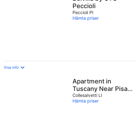
Peccioli
Peccioli PI
Hämta priser
Visa info
Apartment in
Tuscany Near Pisa
and Beaches
Collesalvetti LI
Hämta priser