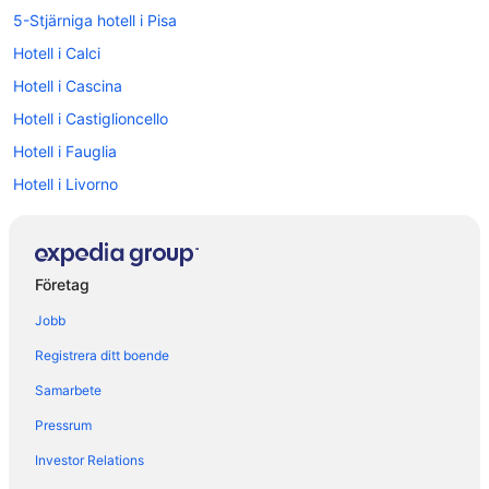
5-Stjärniga hotell i Pisa
Hotell i Calci
Hotell i Cascina
Hotell i Castiglioncello
Hotell i Fauglia
Hotell i Livorno
Hotell i Montemagno
Hotell i Pisa
Hotell i Quercianella
Företag
Hotell i Rosignano Solvay
Jobb
Hotell i San Giuliano Terme
Registrera ditt boende
Hotell i Santa Luce
Samarbete
Hotell i Vada
Pressrum
Bostäder i Livorno
Investor Relations
Hotell i Livorno