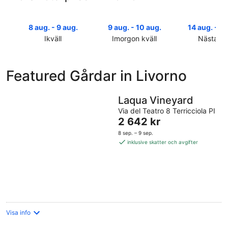
8 aug. - 9 aug.
9 aug. - 10 aug.
14 aug. - 16
Ikväll
Imorgon kväll
Nästa he
Kolla
Kolla
Kolla
priserna
priserna
priserna
i
i
i
Featured Gårdar in Livorno
Livorno
Livorno
Livorno
för
för
inför
ikväll,
imorgon
nästa
Laqua Vineyard
8
natt,
helg,
Via del Teatro 8 Terricciola PI
aug.
9
14
Priset
2 642 kr
-
aug.
aug.
är
8 sep. – 9 sep.
9
-
-
2 642 kr
inklusive skatter och avgifter
aug.
10
16
per
aug.
aug.
natt
Visa info