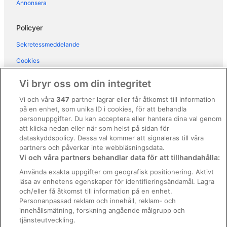
Annonsera
Lägenhetshotell i Livorno
Villor i Livorno
Policyer
Hotell i närheten av Lutande tornet
Sekretessmeddelande
Hotell i Pisa
Cookies
Lägenhetsresorter i Pisa
Användarvillkor
Vi bryr oss om din integritet
Town Houses i Pisa
Allmänna regler och villkor (ej för Vrbo-bokningar)
Vi och våra
347
partner lagrar eller får åtkomst till information
på en enhet, som unika ID i cookies, för att behandla
Regler och villkor för Vrbo
personuppgifter. Du kan acceptera eller hantera dina val genom
Tillgänglighetsanpassning
att klicka nedan eller när som helst på sidan för
dataskyddspolicy. Dessa val kommer att signaleras till våra
Juridisk information/Kontakta oss
partners och påverkar inte webbläsningsdata.
Vi och våra partners behandlar data för att tillhandahålla:
Riktlinjer för innehåll och anmäla innehåll
Använda exakta uppgifter om geografisk positionering. Aktivt
läsa av enhetens egenskaper för identifieringsändamål. Lagra
Hjälp
och/eller få åtkomst till information på en enhet.
Kontakta oss
Personanpassad reklam och innehåll, reklam- och
innehållsmätning, forskning angående målgrupp och
Avboka eller ändra din bokning
tjänsteutveckling.