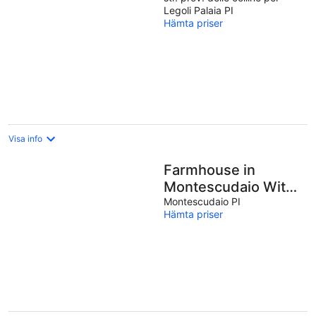
Legoli Palaia PI
Hämta priser
Visa info
Farmhouse in
Montescudaio With
a Shared Pool Near
Montescudaio PI
Hämta priser
sea & Park