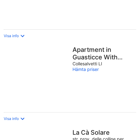
Visa info
Apartment in
Guasticce With
Shared Pool
Collesalvetti LI
Hämta priser
Visa info
La Cà Solare
str. prov. delle colline per