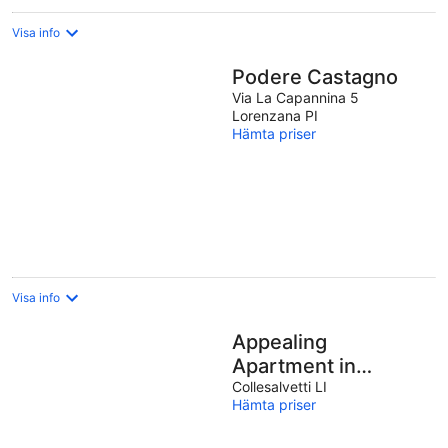
Visa info
Podere Castagno
Via La Capannina 5
Lorenzana PI
Hämta priser
Visa info
Appealing
Apartment in
Collesalvetti With
Collesalvetti LI
Hämta priser
Garden