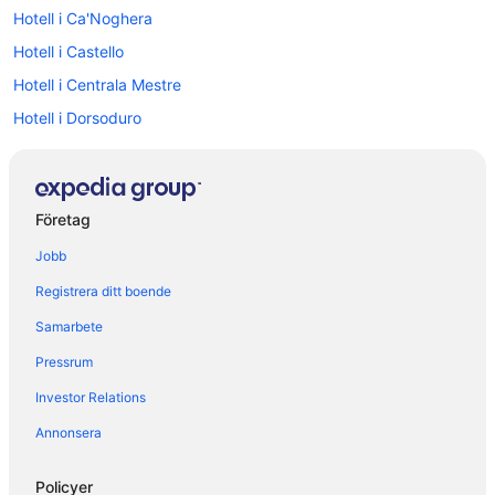
Hotell i Ca'Noghera
Hotell i Castello
Hotell i Centrala Mestre
Hotell i Dorsoduro
Hotell i Favaro Veneto
Hotell i Arcade
Hotell i Asolo
Företag
Hotell i Badoere
Jobb
Hotell i Conegliano
Registrera ditt boende
Hotell i Mestre
Samarbete
Hotell i Mira
Pressrum
Hotell i Mirano
Investor Relations
Hotell i Montebelluna
Annonsera
Hotell i Noventa di Piave
Hotell i Peseggia
Policyer