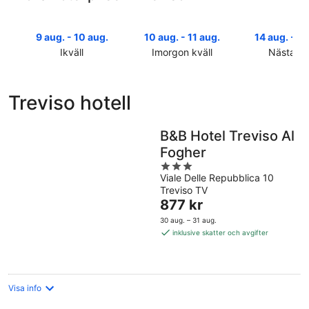
9 aug. - 10 aug.
10 aug. - 11 aug.
14 aug. - 16
Ikväll
Imorgon kväll
Nästa he
Se
Se
Se
priser
priser
priser
nära
nära
nära
Treviso hotell
Treviso
Treviso
Treviso
för
inför
för
ikväll
imorgon
nästa
B&B Hotel Treviso Al
9
kväll
helg
Fogher
aug.
10
14
3
-
aug.
aug.
Viale Delle Repubblica 10
out
10
-
-
Treviso TV
of
aug.
11
Priset
16
877 kr
5
aug.
är
aug.
30 aug. – 31 aug.
877 kr
inklusive skatter och avgifter
per
natt
Visa info