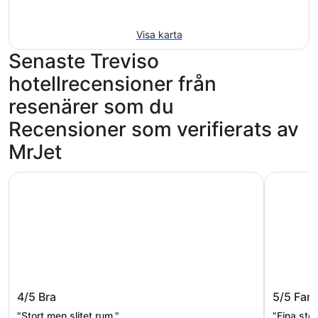
Visa karta
Senaste Treviso
hotellrecensioner från
resenärer som du
Recensioner som verifierats av
MrJet
Best Western Premier BHR Treviso Hotel
Hotel Mag
Best Western Premier BHR Treviso
Hotel M
4/5
Bra
5/5
Fant
Hotel
"Stort men slitet rum."
"Fina sto