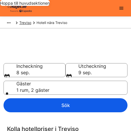
Hoppa till huvudsektionen
Treviso
Hotell nära Treviso
Billiga hotell i Treviso - 1072 att
välja från
Hotell från 723 kr
Incheckning
Utcheckning
8 sep.
9 sep.
Gäster
1 rum, 2 gäster
Sök
Kolla hotellpriser i Treviso