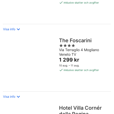
953 kr
inklusive skatter och avgifter
per
natt
Visa info
The Foscarini
4
Via Terraglio 4 Mogliano
out
Veneto TV
of
Priset
1 299 kr
5
är
10 aug. – 11 aug.
1 299 kr
inklusive skatter och avgifter
per
natt
Visa info
Hotel Villa Cornér