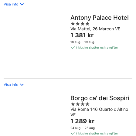
Visa info
Antony Palace Hotel
4
Via Mattei, 26 Marcon VE
out
Priset
1 381 kr
of
är
5
18 aug. – 19 aug.
1 381 kr
inklusive skatter och avgifter
per
natt
Visa info
Borgo ca' dei Sospiri
4
Via Roma 146 Quarto d'Altino
out
VE
of
Priset
1 289 kr
5
är
24 aug. – 25 aug.
1 289 kr
inklusive skatter och avgifter