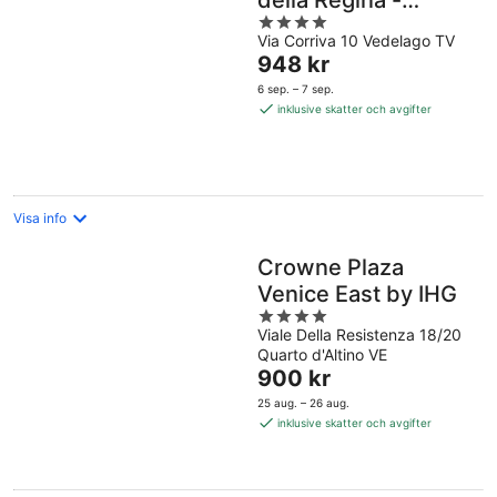
della Regina -
4
Buongiorno! Hotels
Via Corriva 10 Vedelago TV
out
Priset
948 kr
of
är
5
6 sep. – 7 sep.
948 kr
inklusive skatter och avgifter
per
natt
Visa info
Crowne Plaza
Venice East by IHG
4
Viale Della Resistenza 18/20
out
Quarto d'Altino VE
of
Priset
900 kr
5
är
25 aug. – 26 aug.
900 kr
inklusive skatter och avgifter
per
natt