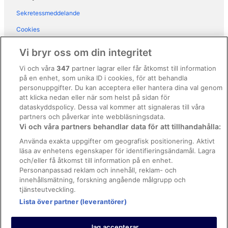
Hotell i Spinea
Sekretessmeddelande
Hotell i Treviso
Cookies
Hotell i Venedig
Användarvillkor
Vi bryr oss om din integritet
Hotell i Visnadello
Allmänna regler och villkor (ej för Vrbo-bokningar)
Vi och våra
347
partner lagrar eller får åtkomst till information
Hotell i närheten av Rialto-bron
på en enhet, som unika ID i cookies, för att behandla
Regler och villkor för Vrbo
Hotell i San Giuliano
personuppgifter. Du kan acceptera eller hantera dina val genom
Tillgänglighetsanpassning
att klicka nedan eller när som helst på sidan för
Hotell i San Marco
dataskyddspolicy. Dessa val kommer att signaleras till våra
Juridisk information/Kontakta oss
Hotell i Treviso
partners och påverkar inte webbläsningsdata.
Vi och våra partners behandlar data för att tillhandahålla:
Riktlinjer för innehåll och anmäla innehåll
Hotell i Venedig
Använda exakta uppgifter om geografisk positionering. Aktivt
Hotell i Veneto
läsa av enhetens egenskaper för identifieringsändamål. Lagra
Hjälp
och/eller få åtkomst till information på en enhet.
Kontakta oss
Personanpassad reklam och innehåll, reklam- och
innehållsmätning, forskning angående målgrupp och
Avboka eller ändra din bokning
tjänsteutveckling.
Boka ett flyg med flygbolagskredit
Lista över partner (leverantörer)
Återbetalningsprocess och tidslinjer
Jag accepterar