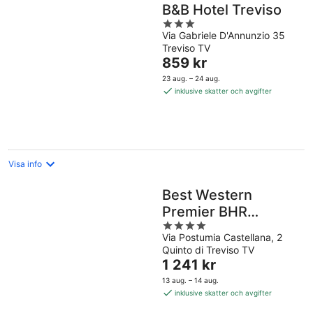
B&B Hotel Treviso
3
Via Gabriele D'Annunzio 35
out
Treviso TV
of
Priset
859 kr
5
är
23 aug. – 24 aug.
859 kr
inklusive skatter och avgifter
per
natt
Visa info
Best Western
Premier BHR
4
Treviso Hotel
Via Postumia Castellana, 2
out
Quinto di Treviso TV
of
Priset
1 241 kr
5
är
13 aug. – 14 aug.
1 241 kr
inklusive skatter och avgifter
per