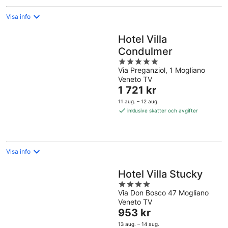
Visa info
Hotel Villa
Condulmer
5
Via Preganziol, 1 Mogliano
out
Veneto TV
of
Priset
1 721 kr
5
är
11 aug. – 12 aug.
1 721 kr
inklusive skatter och avgifter
per
natt
Visa info
Hotel Villa Stucky
4
Via Don Bosco 47 Mogliano
out
Veneto TV
of
Priset
953 kr
5
är
13 aug. – 14 aug.