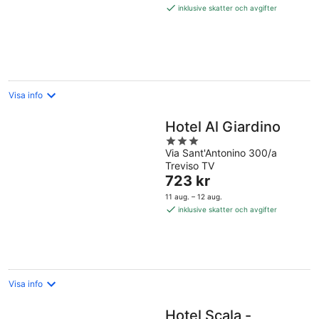
1 370 kr
inklusive skatter och avgifter
per
natt
Visa info
Hotel Al Giardino
3
Via Sant'Antonino 300/a
out
Treviso TV
of
Priset
723 kr
5
är
11 aug. – 12 aug.
723 kr
inklusive skatter och avgifter
per
natt
Visa info
Hotel Scala -