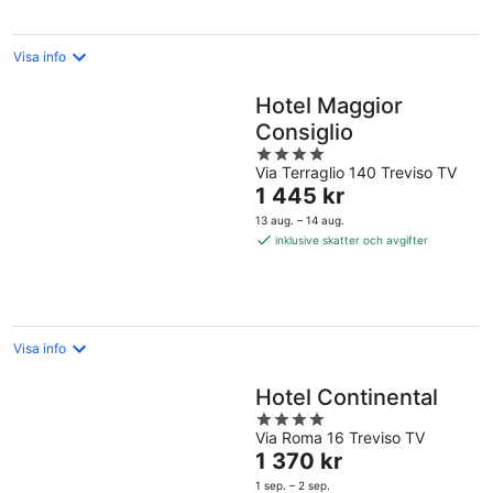
natt
Visa info
Hotel Maggior
Consiglio
4
Via Terraglio 140 Treviso TV
out
Priset
1 445 kr
of
är
5
13 aug. – 14 aug.
1 445 kr
inklusive skatter och avgifter
per
natt
Visa info
Hotel Continental
4
Via Roma 16 Treviso TV
out
Priset
1 370 kr
of
är
5
1 sep. – 2 sep.