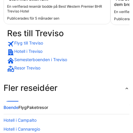
dem bredv
En verifierad resenär bodde på Best Western Premier BHR
personal.
Treviso Hotel
En verifier
Publicerades för 5 månader sen
Publicerade
Res till Treviso
Flyg till Treviso
Hotell i Treviso
Semesterboenden i Treviso
Resor Treviso
Fler reseidéer
Boende
Flyg
Paketresor
Hotell i Campalto
Hotell i Cannaregio