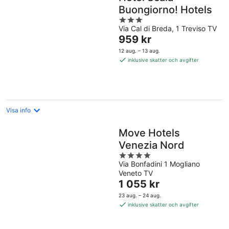
Buongiorno! Hotels
3
Via Cal di Breda, 1 Treviso TV
out
Priset
959 kr
of
är
5
12 aug. – 13 aug.
959 kr
inklusive skatter och avgifter
per
natt
Visa info
Move Hotels
Venezia Nord
4
Via Bonfadini 1 Mogliano
out
Veneto TV
of
Priset
1 055 kr
5
är
23 aug. – 24 aug.
1 055 kr
inklusive skatter och avgifter
per
natt