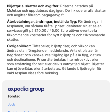
Hotell i Lido di Jesolo
Biljettpris, skatter och avgifter:
Priserna hittades på
Hotell i Noventa di Piave
MrJet.se och uppdateras dagligen. De inkluderar alla skatter
och avgifter förutom bagageavgift.
Hotell i Ottava Presa
Återbetalningar, ändringar, inställda flyg:
För ändringar i
Hotell i Porto Santa Margherita
resplanen, om sådana tillåts i priset, debiterar MrJet.se en
serviceavgift på £10.00 / 45.00 Euro utöver eventuella
Hotell i Portogruaro
tillkommande kostnader för nytt biljettpris och tillkommande
Hotell i Punta Sabbioni
skatter.
Övriga villkor:
Tidtabeller, biljettpriser, och villkor kan
Hotell i San Dona di Piave
ändras utan föregående meddelande. Antalet platser är
Hotell i Summaga
begränsat och kanske inte tillgängliga på alla flyg, datum
och destinationer. Priser återbetalas inte retroaktivt eller
Hotell i Torre di Mosto
som ersättning för helt eller delvis outnyttjad biljett. Biljetter
kan ej överlåtas eller återbetalas. Gällande biljettregler för
Hotell i Treviso
vald resplan visas före bokning.
Hotell i närheten av Treviso
Hotell i Treviso
Företag
Jobb