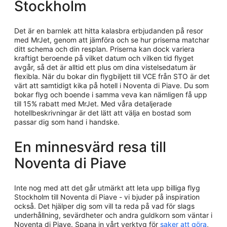
Stockholm
Det är en barnlek att hitta kalasbra erbjudanden på resor
med MrJet, genom att jämföra och se hur priserna matchar
ditt schema och din resplan. Priserna kan dock variera
kraftigt beroende på vilket datum och vilken tid flyget
avgår, så det är alltid ett plus om dina vistelsedatum är
flexibla. När du bokar din flygbiljett till VCE från STO är det
värt att samtidigt kika på hotell i Noventa di Piave. Du som
bokar flyg och boende i samma veva kan nämligen få upp
till 15% rabatt med MrJet. Med våra detaljerade
hotellbeskrivningar är det lätt att välja en bostad som
passar dig som hand i handske.
En minnesvärd resa till
Noventa di Piave
Inte nog med att det går utmärkt att leta upp billiga flyg
Stockholm till Noventa di Piave - vi bjuder på inspiration
också. Det hjälper dig som vill ta reda på vad för slags
underhållning, sevärdheter och andra guldkorn som väntar i
Noventa di Piave. Spana in vårt verktyg för
saker att göra
,