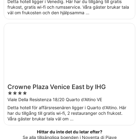
Detta hotell ligger i Venedig. Här har du tillgång till gratis
5
frukost, gratis wi-fi och rumsservice. Våra gäster brukar tala
väl om frukosten och den hjälpsamma ...
Öppnas i ett nytt fönster
Crowne Plaza Venice East by IHG
Crowne Plaza Venice East by IHG
4
out
Viale Della Resistenza 18/20 Quarto d'Altino VE
of
Detta hotell för affärsresenären ligger i Quarto d'Altino. Här
5
har du tillgång till gratis wi-fi, 2 restauranger och frukost.
Våra gäster brukar tala väl om ...
Hittar du inte det du letar efter?
Se alla tillgängliga boenden i Noventa di Piave