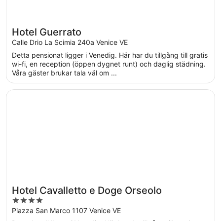
Hotel Guerrato
Calle Drio La Scimia 240a Venice VE
Detta pensionat ligger i Venedig. Här har du tillgång till gratis
wi-fi, en reception (öppen dygnet runt) och daglig städning.
Våra gäster brukar tala väl om ...
Öppnas i ett nytt fönster
Hotel Cavalletto e Doge Orseolo
Hotel Cavalletto e Doge Orseolo
4
out
Piazza San Marco 1107 Venice VE
of