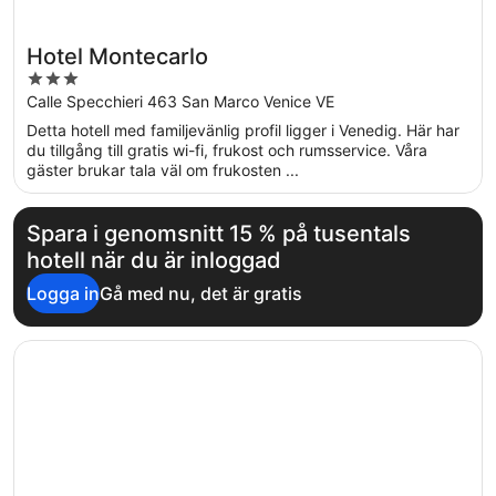
Hotel Montecarlo
3
out
Calle Specchieri 463 San Marco Venice VE
of
Detta hotell med familjevänlig profil ligger i Venedig. Här har
5
du tillgång till gratis wi-fi, frukost och rumsservice. Våra
gäster brukar tala väl om frukosten ...
Spara i genomsnitt 15 % på tusentals
hotell när du är inloggad
Logga in
Gå med nu, det är gratis
Öppnas i ett nytt fönster
Hotel Guerrato