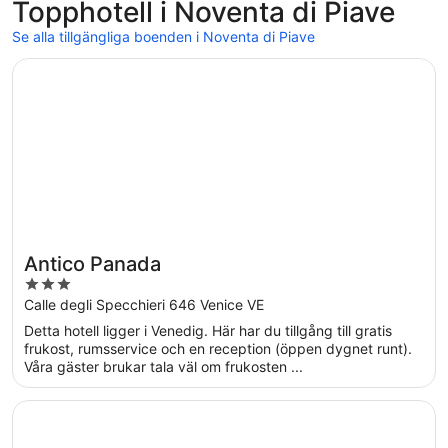
Topphotell i Noventa di Piave
Se alla tillgängliga boenden i Noventa di Piave
Öppnas i ett nytt fönster
Antico Panada
Antico Panada
3
out
Calle degli Specchieri 646 Venice VE
of
Detta hotell ligger i Venedig. Här har du tillgång till gratis
5
frukost, rumsservice och en reception (öppen dygnet runt).
Våra gäster brukar tala väl om frukosten ...
Öppnas i ett nytt fönster
B&B HOTEL Venezia Laguna