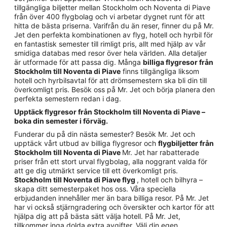
tillgängliga biljetter mellan Stockholm och Noventa di Piave
från över 400 flygbolag och vi arbetar dygnet runt för att
hitta de bästa priserna. Varifrån du än reser, finner du på Mr.
Jet den perfekta kombinationen av flyg, hotell och hyrbil för
en fantastisk semester till rimligt pris, allt med hjälp av vår
smidiga databas med resor över hela världen. Alla detaljer
är utformade för att passa dig. Många
billiga flygresor från
Stockholm till Noventa di Piave
finns tillgängliga liksom
hotell och hyrbilsavtal för att drömsemestern ska bli din till
överkomligt pris. Besök oss på Mr. Jet och börja planera den
perfekta semestern redan i dag.
Upptäck flygresor från Stockholm till Noventa di Piave –
boka din semester i förväg.
Funderar du på din nästa semester? Besök Mr. Jet och
upptäck vårt utbud av billiga flygresor och
flygbiljetter från
Stockholm till Noventa di Piave
Mr. Jet har rabatterade
priser från ett stort urval flygbolag, alla noggrant valda för
att ge dig utmärkt service till ett överkomligt pris.
Stockholm till Noventa di Piave flyg
, hotell och bilhyra –
skapa ditt semesterpaket hos oss. Våra speciella
erbjudanden innehåller mer än bara billiga resor. På Mr. Jet
har vi också stjärngradering och översikter och kartor för att
hjälpa dig att på bästa sätt välja hotell. På Mr. Jet,
tillkommer inga dolda extra avgifter. Välj din egen