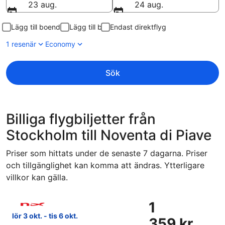
23 aug.
24 aug.
Lägg till boende
Lägg till bil
Endast direktflyg
1 resenär
Economy
Sök
Billiga flygbiljetter från
Stockholm till Noventa di Piave
Priser som hittats under de senaste 7 dagarna. Priser
och tillgänglighet kan komma att ändras. Ytterligare
villkor kan gälla.
Välj flyg med Norwegian Air Sweden, med avresa lör 3 okt. f
1
1
359 kr
lör 3 okt. - tis 6 okt.
359 kr
Tur-