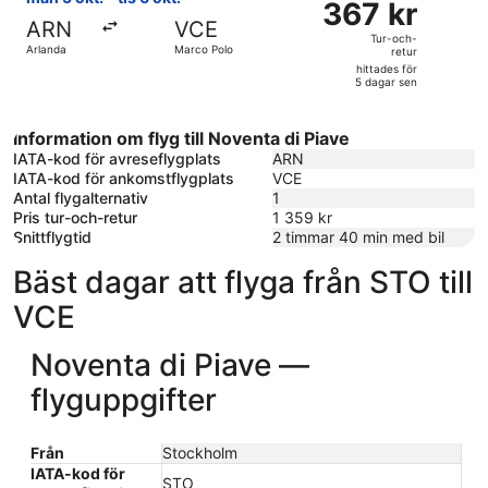
sen
367 kr
Tur-
ARN
VCE
och-
Tur-och-
Arlanda
Marco Polo
retur
retur,
hittades för
hittades
5 dagar sen
för
5
Information om flyg till Noventa di Piave
dagar
IATA-kod för avreseflygplats
ARN
sen
IATA-kod för ankomstflygplats
VCE
Antal flygalternativ
1
Pris tur-och-retur
1 359 kr
Snittflygtid
2 timmar 40 min med bil
Bäst dagar att flyga från STO till
VCE
Noventa di Piave —
flyguppgifter
Från
Stockholm
IATA-kod för
STO