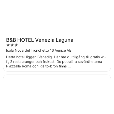
B&B HOTEL Venezia Laguna
3
out
Isola Nova del Tronchetto 16 Venice VE
of
Detta hotell ligger i Venedig. Här har du tillgång till gratis wi-
5
fi, 2 restauranger och frukost. De populära sevärdheterna
Piazzalle Roma och Rialto-bron finns ...
Öppnas i ett nytt fönster
Hotel Montecarlo