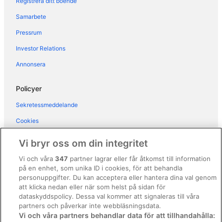
Registrera ditt boende
Samarbete
Pressrum
Investor Relations
Annonsera
Policyer
Sekretessmeddelande
Cookies
Användarvillkor
Vi bryr oss om din integritet
Allmänna regler och villkor (ej för Vrbo-bokningar)
Vi och våra
347
partner lagrar eller får åtkomst till information
på en enhet, som unika ID i cookies, för att behandla
Regler och villkor för Vrbo
personuppgifter. Du kan acceptera eller hantera dina val genom
Tillgänglighetsanpassning
att klicka nedan eller när som helst på sidan för
dataskyddspolicy. Dessa val kommer att signaleras till våra
Juridisk information/Kontakta oss
partners och påverkar inte webbläsningsdata.
Vi och våra partners behandlar data för att tillhandahålla:
Riktlinjer för innehåll och anmäla innehåll