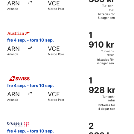
ARN
VCE
och-
Tur-och-
Arlanda
Marco Polo
retur
retur,
hittades för
hittades
5 dagar sen
för
Välj flyg med Austrian Airlines, med avresa fre 4 sep. från 
5
1
1
dagar
910 kr
fre 4 sep. - tors 10 sep.
sen
910 kr
Tur-
ARN
VCE
och-
Tur-och-
Arlanda
Marco Polo
retur
retur,
hittades för
hittades
4 dagar sen
för
Välj flyg med Swiss International Air Lines, med avresa fre 
4
1
1
dagar
928 kr
fre 4 sep. - tors 10 sep.
sen
928 kr
Tur-
ARN
VCE
och-
Tur-och-
Arlanda
Marco Polo
retur
retur,
hittades för
hittades
4 dagar sen
för
Välj flyg med Brussels Airlines, med avresa fre 4 sep. från
4
2
2
dagar
233 kr
fre 4 sep. - tors 10 sep.
sen