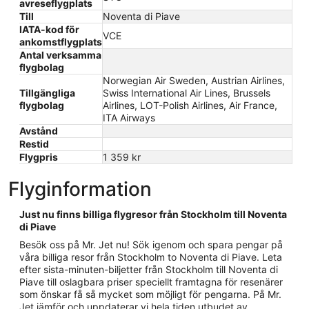
avreseflygplats
Till
Noventa di Piave
IATA-kod för
VCE
ankomstflygplats
Antal verksamma
flygbolag
Norwegian Air Sweden, Austrian Airlines,
Tillgängliga
Swiss International Air Lines, Brussels
flygbolag
Airlines, LOT-Polish Airlines, Air France,
ITA Airways
Avstånd
Restid
Flygpris
1 359 kr
Flyginformation
Just nu finns billiga flygresor från Stockholm till Noventa
di Piave
Besök oss på Mr. Jet nu! Sök igenom och spara pengar på
våra billiga resor från Stockholm to Noventa di Piave. Leta
efter sista-minuten-biljetter från Stockholm till Noventa di
Piave till oslagbara priser speciellt framtagna för resenärer
som önskar få så mycket som möjligt för pengarna. På Mr.
Jet jämför och uppdaterar vi hela tiden utbudet av