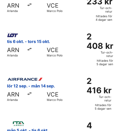
233 kr
Tur-
ARN
VCE
och-
Tur-och-
Arlanda
Marco Polo
retur
retur,
hittades för
hittades
4 dagar sen
för
Välj flyg med LOT-Polish Airlines, med avresa tis 6 okt. frå
4
2
2
dagar
408 kr
tis 6 okt. - tors 15 okt.
sen
408 kr
Tur-
ARN
VCE
och-
Tur-och-
Arlanda
Marco Polo
retur
retur,
hittades för
hittades
5 dagar sen
för
Välj flyg med Air France, med avresa lör 12 sep. från Arlan
5
2
2
dagar
416 kr
lör 12 sep. - mån 14 sep.
sen
416 kr
Tur-
ARN
VCE
och-
Tur-och-
Arlanda
Marco Polo
retur
retur,
hittades för
hittades
5 dagar sen
för
Välj flyg med ITA Airways, med avresa mån 5 okt. från Arlan
5
4
4
dagar
367 kr
mån 5 okt. - tis 6 okt.