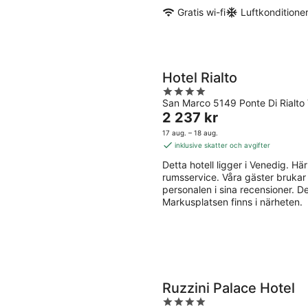
Gratis wi-fi
Luftkonditione
Hotel Rialto
4
San Marco 5149 Ponte Di Rialto
out
Priset
2 237 kr
of
är
5
17 aug. – 18 aug.
2 237 kr
inklusive skatter och avgifter
per
Detta hotell ligger i Venedig. Här 
natt
rumsservice. Våra gäster brukar
personalen i sina recensioner. 
Markusplatsen finns i närheten.
Ruzzini Palace Hotel
4