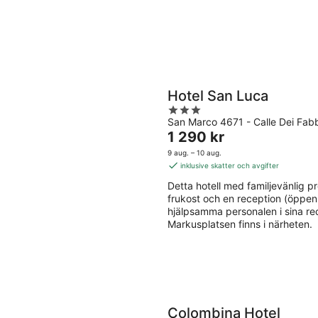
Hotel San Luca
3
San Marco 4671 - Calle Dei Fabb
out
Priset
1 290 kr
of
är
5
9 aug. – 10 aug.
1 290 kr
inklusive skatter och avgifter
per
Detta hotell med familjevänlig prof
natt
frukost och en reception (öppen
hjälpsamma personalen i sina re
Markusplatsen finns i närheten.
Colombina Hotel