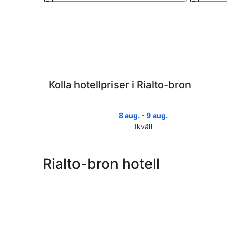
Kolla hotellpriser i Rialto-bron
8 aug. - 9 aug.
Ikväll
Se
priser
nära
Rialto-bron hotell
Rialto-
bron
för
ikväll
8
aug.