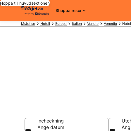
Hoppa till huvudsektionen
Shoppa resor
MrJet.se
Hotell
Europa
Italien
Veneto
Venedig
Hotel
Billiga hotell 
från
Hotell från 957 kr
Incheckning
Utc
Ange datum
Ang