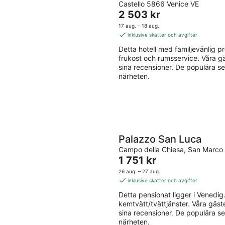
Castello 5866 Venice VE
out
Priset
2 503 kr
of
är
5
17 aug. – 18 aug.
2 503 kr
inklusive skatter och avgifter
per
Detta hotell med familjevänlig prof
natt
frukost och rumsservice. Våra g
sina recensioner. De populära s
närheten.
Palazzo San Luca
Campo della Chiesa, San Marco
Priset
1 751 kr
är
26 aug. – 27 aug.
1 751 kr
inklusive skatter och avgifter
per
Detta pensionat ligger i Venedig. 
natt
kemtvätt/tvättjänster. Våra gäs
sina recensioner. De populära s
närheten.