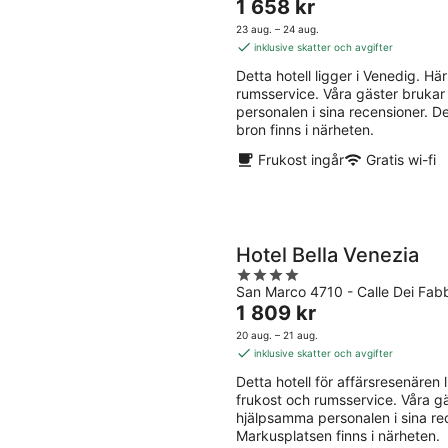
Priset
1 658 kr
of
är
5
23 aug. – 24 aug.
1 658 kr
inklusive skatter och avgifter
per
Detta hotell ligger i Venedig. Här 
natt
rumsservice. Våra gäster brukar
personalen i sina recensioner. 
bron finns i närheten.
Frukost ingår
Gratis wi-fi
Hotel Bella Venezia
4
San Marco 4710 - Calle Dei Fabb
out
Priset
1 809 kr
of
är
5
20 aug. – 21 aug.
1 809 kr
inklusive skatter och avgifter
per
Detta hotell för affärsresenären li
natt
frukost och rumsservice. Våra g
hjälpsamma personalen i sina re
Markusplatsen finns i närheten.