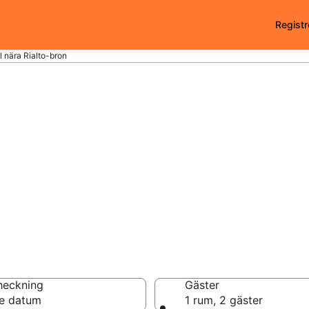
Registr
l nära Rialto-bron
i Rialto-bron - 47
heckning
Gäster
e datum
1 rum, 2 gäster