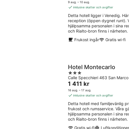
aug.
aug
är
5
9 aug. – 10 aug.
-
-
957 kr
inklusive skatter och avgifter
10
16
per
Detta hotell ligger i Venedig. Här
aug.
aug
natt
reception (öppen dygnet runt). 
hjälpsamma personalen i sina r
och Rialto-bron finns i närheten.
Frukost ingår
Gratis wi-fi
Hotel Montecarlo
3
Calle Specchieri 463 San Marco
out
Priset
1 411 kr
of
är
5
16 aug. – 17 aug.
1 411 kr
inklusive skatter och avgifter
per
Detta hotell med familjevänlig prof
natt
frukost och rumsservice. Våra g
hjälpsamma personalen i sina r
och Rialto-bron finns i närheten.
Gratis wi-fi
Luftkonditione