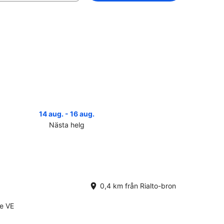
14 aug. - 16 aug.
Nästa helg
er
a
to-
n
0,4 km från Rialto-bron
ta
g
ce VE