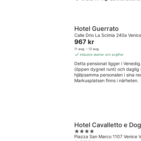
Hotel Guerrato
Calle Drio La Scimia 240a Venic
Priset
967 kr
är
11 aug. – 12 aug.
967 kr
inklusive skatter och avgifter
per
Detta pensionat ligger i Venedig. 
natt
(öppen dygnet runt) och daglig 
hjälpsamma personalen i sina re
Markusplatsen finns i närheten.
Hotel Cavalletto e Do
4
Piazza San Marco 1107 Venice 
out