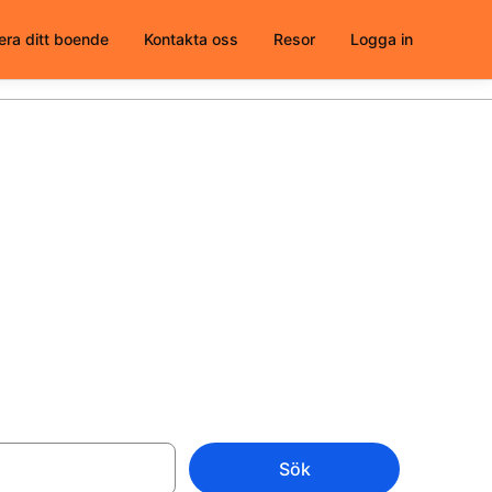
era ditt boende
Kontakta oss
Resor
Logga in
48 att välja
Sök