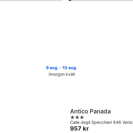
9 aug. - 10 aug.
Imorgon kväll
Se
Se
priser
pris
nära
när
Rialto-
Rial
bron
bro
inför
för
Antico Panada
imorgon
näs
3
kväll
hel
Calle degli Specchieri 646 Veni
out
9
14
Priset
957 kr
of