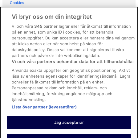
Cookies
Användarvillkor
Vi bryr oss om din integritet
Allmänna regler och villkor (ej för Vrbo-bokningar)
Vi och våra
345
partner lagrar eller får åtkomst till information
på en enhet, som unika ID i cookies, för att behandla
Regler och villkor för Vrbo
personuppgifter. Du kan acceptera eller hantera dina val genom
Tillgänglighetsanpassning
att klicka nedan eller när som helst på sidan för
dataskyddspolicy. Dessa val kommer att signaleras till våra
Juridisk information/Kontakta oss
partners och påverkar inte webbläsningsdata.
Vi och våra partners behandlar data för att tillhandahålla:
Riktlinjer för innehåll och anmäla innehåll
Använda exakta uppgifter om geografisk positionering. Aktivt
läsa av enhetens egenskaper för identifieringsändamål. Lagra
Hjälp
och/eller få åtkomst till information på en enhet.
Kontakta oss
Personanpassad reklam och innehåll, reklam- och
innehållsmätning, forskning angående målgrupp och
Avboka eller ändra din bokning
tjänsteutveckling.
Lista över partner (leverantörer)
Boka ett flyg med flygbolagskredit
Återbetalningsprocess och tidslinjer
Jag accepterar
© 2026 Expedia, Inc., ett företag inom Expedia Group.
https://www.expediagroup.com/ Med ensamrätt. MrJet är ett