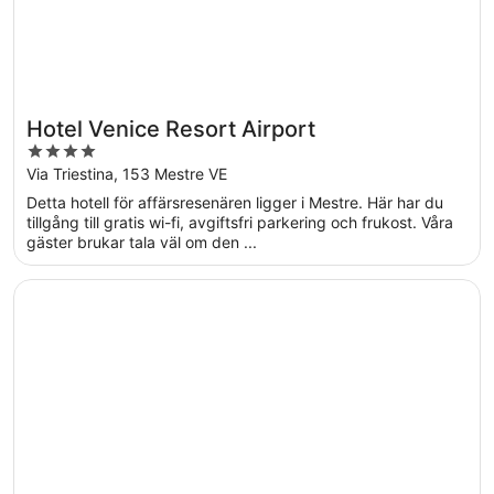
Hotel Venice Resort Airport
4
out
Via Triestina, 153 Mestre VE
of
Detta hotell för affärsresenären ligger i Mestre. Här har du
5
tillgång till gratis wi-fi, avgiftsfri parkering och frukost. Våra
gäster brukar tala väl om den ...
Öppnas i ett nytt fönster
Ca' Tessera Venice Airport