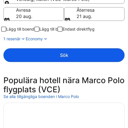
Till
Avresa
Återresa
20 aug.
21 aug.
Lägg till boende
Lägg till bil
Endast direktflyg
1 resenär
Economy
Sök
Populära hotell nära Marco Polo
flygplats (VCE)
Se alla tillgängliga boenden i Marco Polo
Öppnas i ett nytt fönster
Hotel Venice Resort Airport