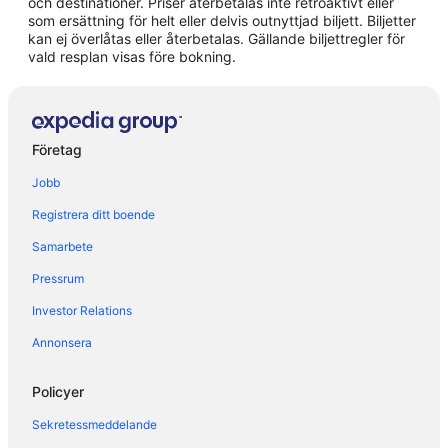
och destinationer. Priser återbetalas inte retroaktivt eller
Hotell i Mirano
som ersättning för helt eller delvis outnyttjad biljett. Biljetter
kan ej överlåtas eller återbetalas. Gällande biljettregler för
Hotell i Peseggia
vald resplan visas före bokning.
Hotell i Punta Sabbioni
Hotell i Spinea
Hotell i Treviso
Företag
Hotell i Venedig
Jobb
Hotell i närheten av Treviso
Registrera ditt boende
Hotell i närheten av Rialto-bron
Samarbete
Hotell i San Giuliano
Pressrum
Hotell i San Marco
Hotell i Treviso
Investor Relations
Hotell i Venedig
Annonsera
Hotell i Veneto
Policyer
Sekretessmeddelande