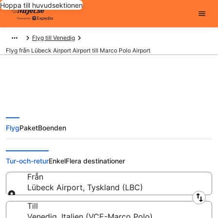
Hoppa till huvudsektionen
Flyg till Venedig
Flyg från Lübeck Airport Airport till Marco Polo Airport
Flyg från Lübeck Airport Airport
Flyg
Paket
Boenden
(LBC) till Marco Polo Airport
(VCE)
Tur-och-retur
Enkel
Flera destinationer
Från
Lübeck Airport, Tyskland (LBC)
Från
Till
Venedig, Italien (VCE-Marco Polo)