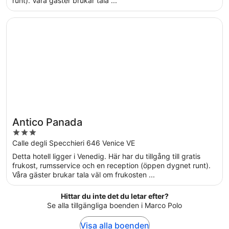
runt). Våra gäster brukar tala ...
Öppnas i ett nytt fönster
Antico Panada
Antico Panada
3
out
Calle degli Specchieri 646 Venice VE
of
Detta hotell ligger i Venedig. Här har du tillgång till gratis
5
frukost, rumsservice och en reception (öppen dygnet runt).
Våra gäster brukar tala väl om frukosten ...
Hittar du inte det du letar efter?
Se alla tillgängliga boenden i Marco Polo
Visa alla boenden