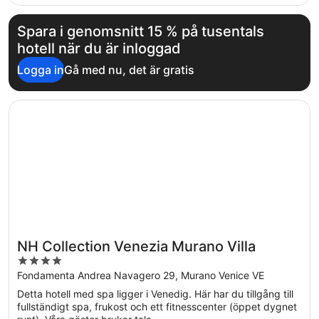
Spara i genomsnitt 15 % på tusentals
hotell när du är inloggad
Logga in
Gå med nu, det är gratis
Öppnas i ett nytt fönster
NH Collection Venezia Murano Villa
NH Collection Venezia Murano Villa
4
out
Fondamenta Andrea Navagero 29, Murano Venice VE
of
Detta hotell med spa ligger i Venedig. Här har du tillgång till
5
fullständigt spa, frukost och ett fitnesscenter (öppet dygnet