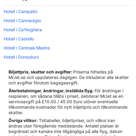
Hotell i Campalto
Hotell i Cannaregio
Hotell i Ca'Noghera
Hotell i Castello
Hotell i Centrala Mestre
Hotell i Dorsoduro
Hotell i Favaro Veneto
Biljettpris, skatter och avgifter:
Priserna hittades på
Hotell i Alberoni
MrJet.se och uppdateras dagligen. De inkluderar alla skatter
och avgifter förutom bagageavgift.
Hotell i Ca' Savio
Återbetalningar, ändringar, inställda flyg:
För ändringar i
Hotell i Cavallino-Treporti
resplanen, om sådana tillåts i priset, debiterar MrJet.se en
serviceavgift på £10.00 / 45.00 Euro utöver eventuella
Hotell i Dolo
tillkommande kostnader för nytt biljettpris och tillkommande
Hotell i Lido di Jesolo
skatter.
Övriga villkor:
Tidtabeller, biljettpriser, och villkor kan
Hotell i Mestre
ändras utan föregående meddelande. Antalet platser är
Hotell i Mira
begränsat och kanske inte tillgängliga på alla flyg, datum