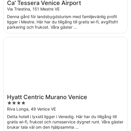
Ca' Tessera Venice Airport
Via Triestina, 151 Mestre VE
Denna gård för landsbygdsturism med familjevänlig profil
ligger i Mestre. Här har du tillgång till gratis wi-fi, avgiftsfri
parkering och frukost. Våra gäster ...
Öppnas i ett nytt fönster
Hyatt Centric Murano Venice
Hyatt Centric Murano Venice
4
out
Riva Longa, 49 Venice VE
of
Detta hotell i lyxstil ligger i Venedig. Här har du tillgång till
5
gratis wi-fi, frukost och rumsservice dygnet runt. Våra gäster
brukar tala väl om den hjälpsamma ...