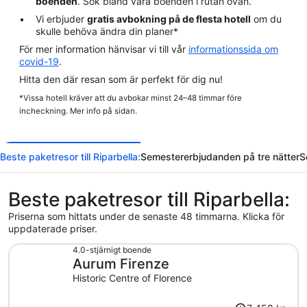
boenden
. Sök bland våra boenden i rutan ovan.
Vi erbjuder
gratis avbokning på de flesta hotell
om du
skulle behöva ändra din planer*
För mer information hänvisar vi till vår
informationssida om
covid-19
.
Hitta den där resan som är perfekt för dig nu!
*Vissa hotell kräver att du avbokar minst 24–48 timmar före
incheckning. Mer info på sidan.
Beste paketresor till Riparbella:
Semestererbjudanden på tre nätter
S
Beste paketresor till Riparbella:
Priserna som hittats under de senaste 48 timmarna. Klicka för
uppdaterade priser.
4.0-stjärnigt boende
Aurum Firenze
Historic Centre of Florence
Priset