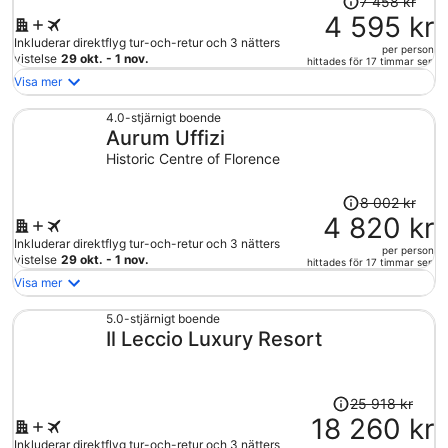
7 458 kr
var
4 595 kr
7
Inkluderar direktflyg tur-och-retur och 3 nätters
per person
458 kr
vistelse
29 okt. - 1 nov.
hittades för 17 timmar sen
och
Visa mer
är
nu
4.0-stjärnigt boende
Aurum Uffizi
4
595 kr
Historic Centre of Florence
per
person
Priset
8 002 kr
var
4 820 kr
8
Inkluderar direktflyg tur-och-retur och 3 nätters
per person
002 kr
vistelse
29 okt. - 1 nov.
hittades för 17 timmar sen
och
Visa mer
är
nu
5.0-stjärnigt boende
Il Leccio Luxury Resort
4
820 kr
per
person
Priset
25 918 kr
var
18 260 kr
25
Inkluderar direktflyg tur-och-retur och 3 nätters