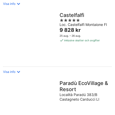
Visa info
Castelfalfi
5
Loc. Castelfalfi Montaione FI
out
Priset
9 828 kr
of
är
5
25 aug. – 26 aug.
9 828 kr
inklusive skatter och avgifter
per
natt
Visa info
Paradù EcoVillage &
Resort
Località Paradú 383/B
Castagneto Carducci LI