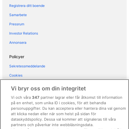
Hotell i Montecatini Val di Cecina
Registrera ditt boende
Hotell i Monteverdi Marittimo
Samarbete
Hotell i Peccioli
Pressrum
Hotell i Pomarance
Investor Relations
Hotell i Quercianella
Annonsera
Hotell i Riparbella
Hotell i Rosignano Solvay
Policyer
Hotell i Santa Luce
Sekretessmeddelande
Hotell i Sassetta
Cookies
Hotell i Vada
Användarvillkor
Vi bryr oss om din integritet
Hotell i Volterra
Allmänna regler och villkor (ej för Vrbo-bokningar)
Vi och våra
347
partner lagrar eller får åtkomst till information
på en enhet, som unika ID i cookies, för att behandla
Regler och villkor för Vrbo
personuppgifter. Du kan acceptera eller hantera dina val genom
Tillgänglighetsanpassning
att klicka nedan eller när som helst på sidan för
dataskyddspolicy. Dessa val kommer att signaleras till våra
Juridisk information/Kontakta oss
partners och påverkar inte webbläsningsdata.