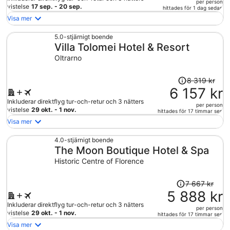
per person
918 kr
vistelse
17 sep. - 20 sep.
hittades för 1 dag sedan
och
Visa mer
är
nu
5.0-stjärnigt boende
Villa Tolomei Hotel & Resort
18
260 kr
Oltrarno
per
person
Priset
8 319 kr
var
6 157 kr
8
Inkluderar direktflyg tur-och-retur och 3 nätters
per person
319 kr
vistelse
29 okt. - 1 nov.
hittades för 17 timmar sen
och
Visa mer
är
nu
4.0-stjärnigt boende
The Moon Boutique Hotel & Spa
6
157 kr
Historic Centre of Florence
per
person
Priset
7 667 kr
var
5 888 kr
7
Inkluderar direktflyg tur-och-retur och 3 nätters
per person
667 kr
vistelse
29 okt. - 1 nov.
hittades för 17 timmar sen
och
Visa mer