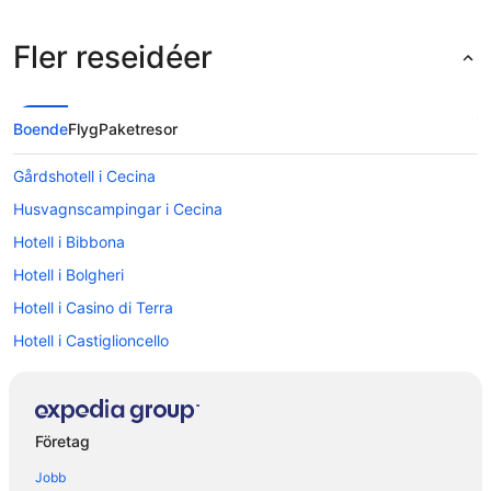
Fler reseidéer
Boende
Flyg
Paketresor
Gårdshotell i Cecina
Husvagnscampingar i Cecina
Hotell i Bibbona
Hotell i Bolgheri
Hotell i Casino di Terra
Hotell i Castiglioncello
Hotell i Cecina
Hotell i Fauglia
Hotell i Lajatico
Företag
Hotell i Marina di Castagneto Carducci
Jobb