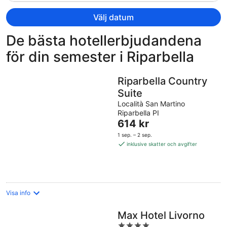
är
nu
Välj datum
5
888 kr
De bästa hotellerbjudandena
per
för din semester i Riparbella
person
Riparbella Country
Suite
Località San Martino
Riparbella PI
Priset
614 kr
är
1 sep. – 2 sep.
614 kr
inklusive skatter och avgifter
per
natt
Visa info
Max Hotel Livorno
4