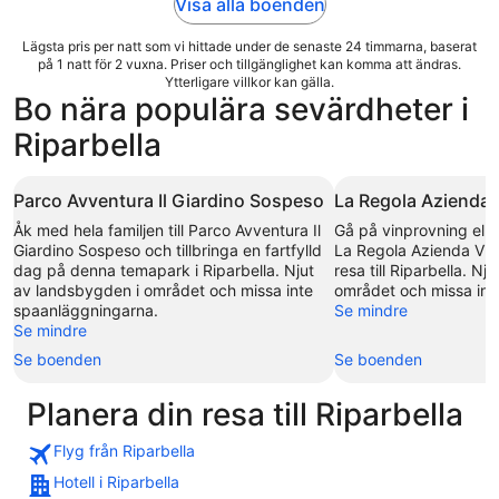
Visa alla boenden
Lägsta pris per natt som vi hittade under de senaste 24 timmarna, baserat
på 1 natt för 2 vuxna. Priser och tillgänglighet kan komma att ändras.
Ytterligare villkor kan gälla.
Bo nära populära sevärdheter i
Riparbella
Parco Avventura Il Giardino Sospeso
La Regola Azienda V
Åk med hela familjen till Parco Avventura Il
Gå på vinprovning elle
Giardino Sospeso och tillbringa en fartfylld
La Regola Azienda Viti
dag på denna temapark i Riparbella. Njut
resa till Riparbella. N
av landsbygden i området och missa inte
området och missa int
spaanläggningarna.
Se mindre
Se mindre
Se boenden
Se boenden
Planera din resa till Riparbella
Flyg från Riparbella
Hotell i Riparbella