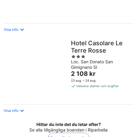
Visa info
Hotel Casolare Le
Terre Rosse
3
Loc. San Donato San
out
Gimignano SI
of
Priset
2 108 kr
5
är
23 aug. – 24 aug.
2 108 kr
inklusive skatter och avgifter
per
natt
Visa info
Hittar du inte det du letar efter?
Se alla tillgängliga boenden i Riparbella