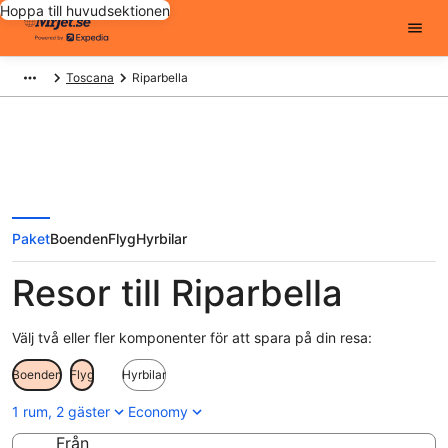
Hoppa till huvudsektionen
Toscana
Riparbella
Paket
Boenden
Flyg
Hyrbilar
Resor till Riparbella
Välj två eller fler komponenter för att spara på din resa:
Boenden
Flyg
Hyrbilar
1 rum, 2 gäster
Economy
Från