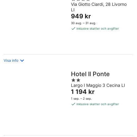
Via Giotto Ciardi, 28 Livorno
out
LI
of
Priset
949 kr
5
är
30 aug. – 31 aug.
949 kr
inklusive skatter och avgifter
per
natt
Visa info
Hotel Il Ponte
2
Largo I Maggio 3 Cecina LI
out
Priset
1 194 kr
of
är
5
1 sep. – 2 sep.
1 194 kr
inklusive skatter och avgifter
per
natt